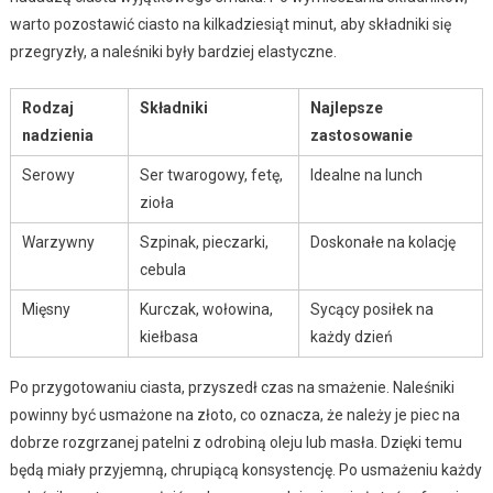
warto pozostawić ciasto na kilkadziesiąt minut, aby składniki się
przegryzły, a naleśniki były bardziej elastyczne.
Rodzaj
Składniki
Najlepsze
nadzienia
zastosowanie
Serowy
Ser twarogowy, fetę,
Idealne na lunch
zioła
Warzywny
Szpinak, pieczarki,
Doskonałe na kolację
cebula
Mięsny
Kurczak, wołowina,
Sycący posiłek na
kiełbasa
każdy dzień
Po przygotowaniu ciasta, przyszedł czas na smażenie. Naleśniki
powinny być usmażone na złoto, co oznacza, że należy je piec na
dobrze rozgrzanej patelni z odrobiną oleju lub masła. Dzięki temu
będą miały przyjemną, chrupiącą konsystencję. Po usmażeniu każdy