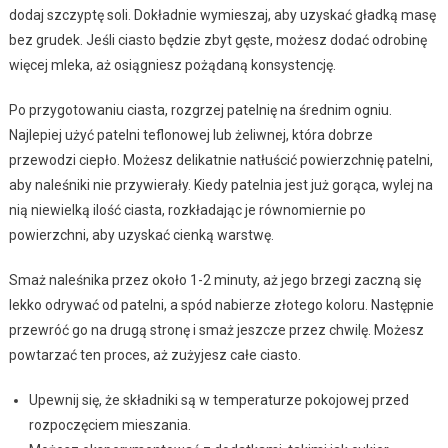
dodaj szczyptę soli. Dokładnie wymieszaj, aby uzyskać gładką masę
bez grudek. Jeśli ciasto będzie zbyt gęste, możesz dodać odrobinę
więcej mleka, aż osiągniesz pożądaną konsystencję.
Po przygotowaniu ciasta, rozgrzej patelnię na średnim ogniu.
Najlepiej użyć patelni teflonowej lub żeliwnej, która dobrze
przewodzi ciepło. Możesz delikatnie natłuścić powierzchnię patelni,
aby naleśniki nie przywierały. Kiedy patelnia jest już gorąca, wylej na
nią niewielką ilość ciasta, rozkładając je równomiernie po
powierzchni, aby uzyskać cienką warstwę.
Smaż naleśnika przez około 1-2 minuty, aż jego brzegi zaczną się
lekko odrywać od patelni, a spód nabierze złotego koloru. Następnie
przewróć go na drugą stronę i smaż jeszcze przez chwilę. Możesz
powtarzać ten proces, aż zużyjesz całe ciasto.
Upewnij się, że składniki są w temperaturze pokojowej przed
rozpoczęciem mieszania.