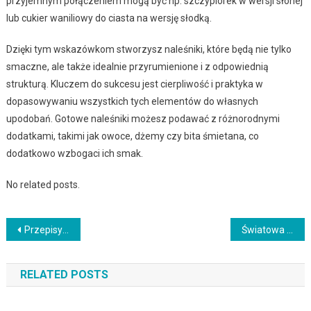
przyjemnym połączeniem mogą być np. szczypiorek w wersji słonej
lub cukier waniliowy do ciasta na wersję słodką.
Dzięki tym wskazówkom stworzysz naleśniki, które będą nie tylko
smaczne, ale także idealnie przyrumienione i z odpowiednią
strukturą. Kluczem do sukcesu jest cierpliwość i praktyka w
dopasowywaniu wszystkich tych elementów do własnych
upodobań. Gotowe naleśniki możesz podawać z różnorodnymi
dodatkami, takimi jak owoce, dżemy czy bita śmietana, co
dodatkowo wzbogaci ich smak.
No related posts.
Nawigacja
Przepisy na dania na słodko – jak zaspokoić apetyt na deser
Światowa kuchnia bez granic – przepisy na dania z różnych stron świata
wpisu
RELATED POSTS