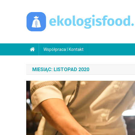
Skip
to
content
ekologisfood.pl
Ekologis
Współpraca I Kontakt
MIESIĄC:
LISTOPAD 2020