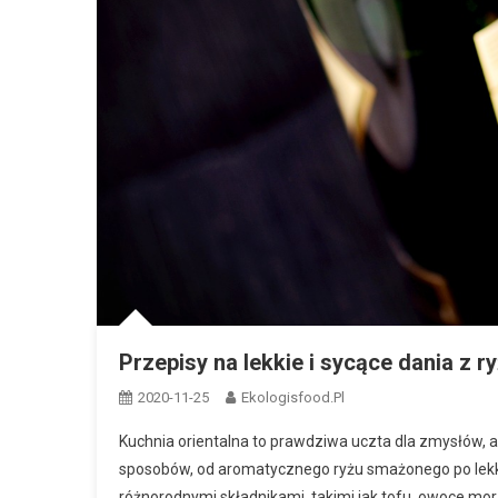
Przepisy na lekkie i sycące dania z
2020-11-25
Ekologisfood.pl
Kuchnia orientalna to prawdziwa uczta dla zmysłów, a 
sposobów, od aromatycznego ryżu smażonego po lekki
różnorodnymi składnikami, takimi jak tofu, owoce mor