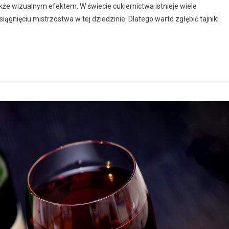
kże wizualnym efektem. W świecie cukiernictwa istnieje wiele
ągnięciu mistrzostwa w tej dziedzinie. Dlatego warto zgłębić tajniki