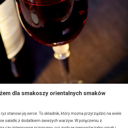
 ryżem dla smakoszy orientalnych smaków
ryż stanowi jej serce. To składnik, który można przyrządzić na wiele
e sałatki z dodatkiem świeżych warzyw. W połączeniu z
za czy intensywne przyprawy, ryż zyskuje niepowtarzalny smak i