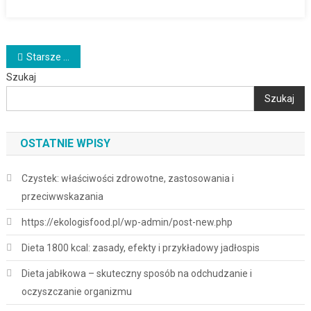
Nawigacja
Starsze wpisy
Szukaj
po
Szukaj
wpisach
OSTATNIE WPISY
Czystek: właściwości zdrowotne, zastosowania i
przeciwwskazania
https://ekologisfood.pl/wp-admin/post-new.php
Dieta 1800 kcal: zasady, efekty i przykładowy jadłospis
Dieta jabłkowa – skuteczny sposób na odchudzanie i
oczyszczanie organizmu