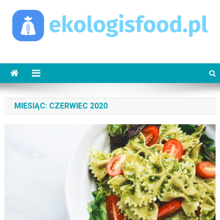
Skip
to
content
ekologisfood.pl
Ekologis
MIESIĄC:
CZERWIEC 2020