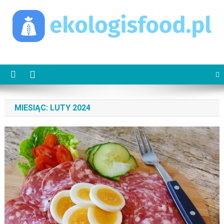
Skip
to
content
ekologisfood.pl
Ekologis
MIESIĄC:
LUTY 2024