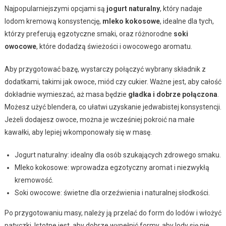
Najpopularniejszymi opcjami są
jogurt naturalny
, który nadaje
lodom kremową konsystencję,
mleko kokosowe
, idealne dla tych,
którzy preferują egzotyczne smaki, oraz różnorodne
soki
owocowe
, które dodadzą świeżości i owocowego aromatu.
Aby przygotować bazę, wystarczy połączyć wybrany składnik z
dodatkami, takimi jak owoce, miód czy cukier. Ważne jest, aby całość
dokładnie wymieszać, aż masa będzie
gładka i dobrze połączona
.
Możesz użyć blendera, co ułatwi uzyskanie jedwabistej konsystencji.
Jeżeli dodajesz owoce, można je wcześniej pokroić na małe
kawałki, aby lepiej wkomponowały się w masę.
Jogurt naturalny: idealny dla osób szukających zdrowego smaku.
Mleko kokosowe: wprowadza egzotyczny aromat i niezwykłą
kremowość.
Soki owocowe: świetne dla orzeźwienia i naturalnej słodkości.
Po przygotowaniu masy, należy ją przelać do form do lodów i włożyć
patyczki. Istotne jest, aby dobrze wypełnić formy, aby lody się nie