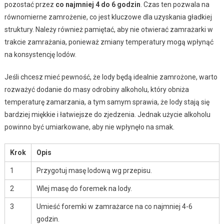
pozostać przez
co najmniej 4 do 6 godzin
. Czas ten pozwala na
równomierne zamrożenie, co jest kluczowe dla uzyskania gładkiej
struktury. Należy również pamiętać, aby nie otwierać zamrażarki w
trakcie zamrażania, ponieważ zmiany temperatury mogą wpłynąć
na konsystencję lodów.
Jeśli chcesz mieć pewność, że lody będą idealnie zamrożone, warto
rozważyć dodanie do masy odrobiny alkoholu, który obniża
temperaturę zamarzania, a tym samym sprawia, że lody stają się
bardziej miękkie i łatwiejsze do zjedzenia. Jednak użycie alkoholu
powinno być umiarkowane, aby nie wpłynęło na smak.
Krok
Opis
1
Przygotuj masę lodową wg przepisu.
2
Wlej masę do foremek na lody.
3
Umieść foremki w zamrażarce na co najmniej 4-6
godzin.