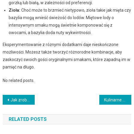
gorzką lub białą, w zależności od preferencji.
Zioła:
Choć może to brzmieć nietypowo, zioła takie jak mięta czy
bazylia mogą wnieść świeżość do lodów. Miętowe lody o
intensywnym smaku mogą świetnie komponować się z
owocami, a bazylia doda nuty wykwintności.
Eksperymentowanie z różnymi dodatkami daje nieskończone
możliwości. Możesz także tworzyć różnorodne kombinacje, aby
zaskoczyć swoich gości oryginalnymi smakami, które zapadną im w
pamięć na długo.
No related posts.
Nawigacja
Jak zrobić idealne burger – przepis na soczyste i smaczne mięso
Kulinarne odkrycia Wietnamu: Tradycyjne dania na stole
wpisu
RELATED POSTS