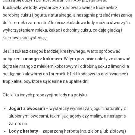
cieszą się dużym zainteresowaniem. Aby przygotować
truskawkowe lody, wystarczy zmiksować świeże truskawki z
odrobiną cukru i jogurtu naturalnego, a następnie przelać mieszankę
do foremek i zamrozić. Z kolei czekoladowe lody można stworzyć z
wykorzystaniem mleka, kakao i odrobiny cukru, co daje gładką i
kremową konsystencję.
Jeśli szukasz czegoś bardziej kreatywnego, warto spróbować
połączenia
mango z kokosem
. W tym przepisie należy zmiksować
dojrzałe mango z mlekiem kokosowym i odrobiną soku z limonki, a
następnie zalewamy do foremek. Efekt końcowy to orzeźwiające i
tropikalne lody, które są idealne na upalne dni.
Oto kilka innych propozycji na lody na patyku:
Jogurt z owocami
– wystarczy wymieszać jogurt naturalny z
ulubionymi owocami, takimi jak jagody czy maliny, a następnie
zamrozić.
Lody z herbaty
– zaparzoną herbatę (np. zieloną lub ziołową)