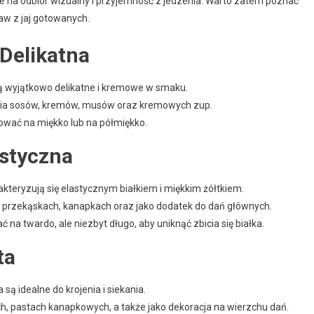
e na odbiór wizualny i przyjemność z jedzenia. Warto zatem poznać
aw z jaj gotowanych.
Delikatna
są wyjątkowo delikatne i kremowe w smaku.
ania sosów, kremów, musów oraz kremowych zup.
tować na miękko lub na półmiękko.
astyczna
akteryzują się elastycznym białkiem i miękkim żółtkiem.
, przekąskach, kanapkach oraz jako dodatek do dań głównych.
 na twardo, ale niezbyt długo, aby uniknąć zbicia się białka.
ta
 są idealne do krojenia i siekania.
h, pastach kanapkowych, a także jako dekoracja na wierzchu dań.