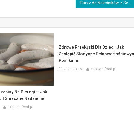
Farsz do Naleśników z Serem: Przepisy, Pomysły i Inspiracje
Zdrowe Przekąski Dla Dzieci: Jak
Zastąpić Słodycze Pełnowartościowy
Posiłkami
2021-03-16
ekologisfood.pl
zepisy Na Pierogi – Jak
to I Smaczne Nadzienie
ekologisfood.pl