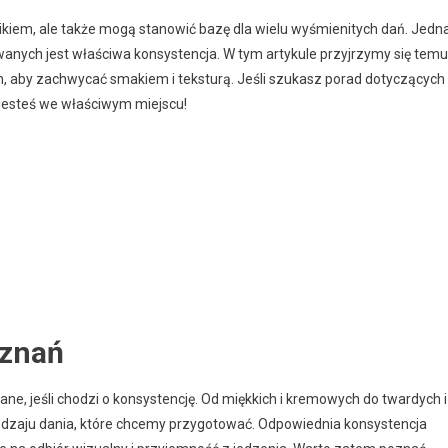
kiem, ale także mogą stanowić bazę dla wielu wyśmienitych dań. Jedn
nych jest właściwa konsystencja. W tym artykule przyjrzymy się temu
h, aby zachwycać smakiem i teksturą. Jeśli szukasz porad dotyczących
jesteś we właściwym miejscu!
oznań
e, jeśli chodzi o konsystencję. Od miękkich i kremowych do twardych i
odzaju dania, które chcemy przygotować. Odpowiednia konsystencja