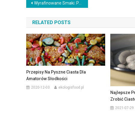
Nawigacja
Wyrafinowane Smaki: Przepisy z Suszonymi Grzybami, Które Zaskoczą Twoje Podniebienie
wpisu
RELATED POSTS
Przepisy Na Pyszne Ciasta Dla
Amatorów Słodkości
2020-12-03
ekologisfood.pl
Najlepsze Pr
Zrobić Cias
2021-07-29