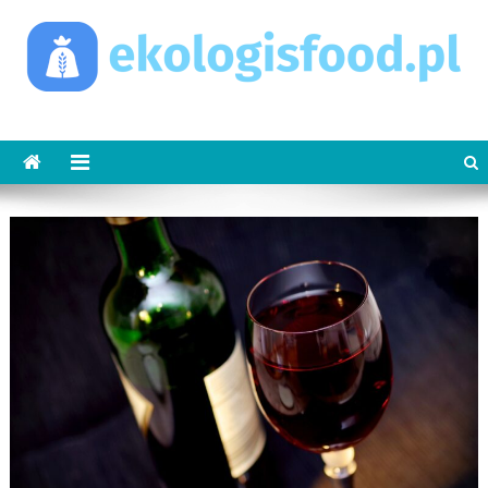
Skip
to
content
ekologisfood.pl
Ekologis