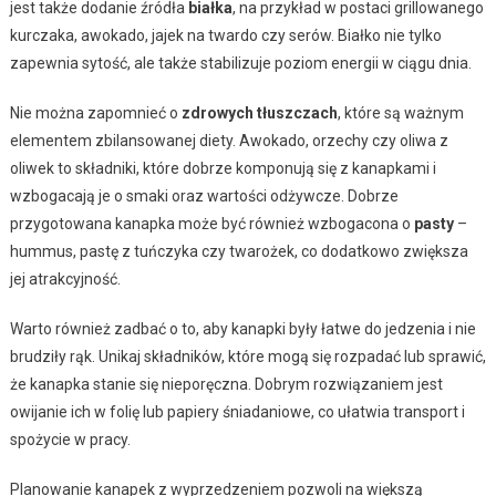
jest także dodanie źródła
białka
, na przykład w postaci grillowanego
kurczaka, awokado, jajek na twardo czy serów. Białko nie tylko
zapewnia sytość, ale także stabilizuje poziom energii w ciągu dnia.
Nie można zapomnieć o
zdrowych tłuszczach
, które są ważnym
elementem zbilansowanej diety. Awokado, orzechy czy oliwa z
oliwek to składniki, które dobrze komponują się z kanapkami i
wzbogacają je o smaki oraz wartości odżywcze. Dobrze
przygotowana kanapka może być również wzbogacona o
pasty
–
hummus, pastę z tuńczyka czy twarożek, co dodatkowo zwiększa
jej atrakcyjność.
Warto również zadbać o to, aby kanapki były łatwe do jedzenia i nie
brudziły rąk. Unikaj składników, które mogą się rozpadać lub sprawić,
że kanapka stanie się nieporęczna. Dobrym rozwiązaniem jest
owijanie ich w folię lub papiery śniadaniowe, co ułatwia transport i
spożycie w pracy.
Planowanie kanapek z wyprzedzeniem pozwoli na większą