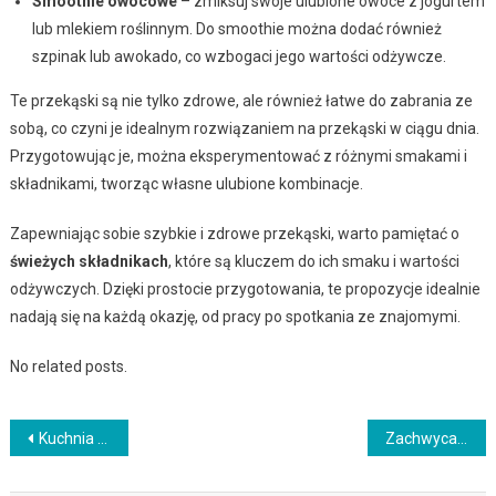
Smoothie owocowe
– zmiksuj swoje ulubione owoce z jogurtem
lub mlekiem roślinnym. Do smoothie można dodać również
szpinak lub awokado, co wzbogaci jego wartości odżywcze.
Te przekąski są nie tylko zdrowe, ale również łatwe do zabrania ze
sobą, co czyni je idealnym rozwiązaniem na przekąski w ciągu dnia.
Przygotowując je, można eksperymentować z różnymi smakami i
składnikami, tworząc własne ulubione kombinacje.
Zapewniając sobie szybkie i zdrowe przekąski, warto pamiętać o
świeżych składnikach
, które są kluczem do ich smaku i wartości
odżywczych. Dzięki prostocie przygotowania, te propozycje idealnie
nadają się na każdą okazję, od pracy po spotkania ze znajomymi.
No related posts.
Nawigacja
Kuchnia Meksyku na Twoim talerzu – wyjątkowe smaki Ameryki Południowej
Zachwycające desery, które zrobisz w 30 minut
wpisu