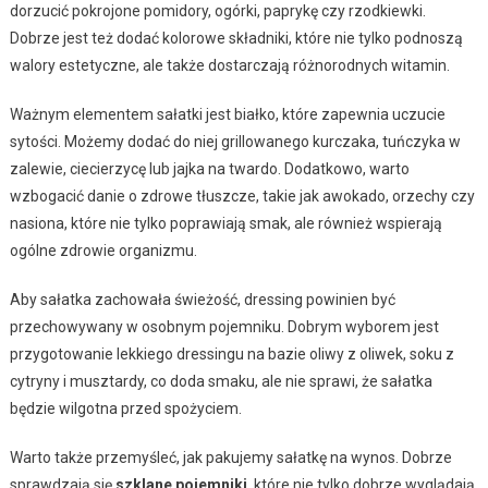
dorzucić pokrojone pomidory, ogórki, paprykę czy rzodkiewki.
Dobrze jest też dodać kolorowe składniki, które nie tylko podnoszą
walory estetyczne, ale także dostarczają różnorodnych witamin.
Ważnym elementem sałatki jest białko, które zapewnia uczucie
sytości. Możemy dodać do niej grillowanego kurczaka, tuńczyka w
zalewie, ciecierzycę lub jajka na twardo. Dodatkowo, warto
wzbogacić danie o zdrowe tłuszcze, takie jak awokado, orzechy czy
nasiona, które nie tylko poprawiają smak, ale również wspierają
ogólne zdrowie organizmu.
Aby sałatka zachowała świeżość, dressing powinien być
przechowywany w osobnym pojemniku. Dobrym wyborem jest
przygotowanie lekkiego dressingu na bazie oliwy z oliwek, soku z
cytryny i musztardy, co doda smaku, ale nie sprawi, że sałatka
będzie wilgotna przed spożyciem.
Warto także przemyśleć, jak pakujemy sałatkę na wynos. Dobrze
sprawdzają się
szklane pojemniki
, które nie tylko dobrze wyglądają,