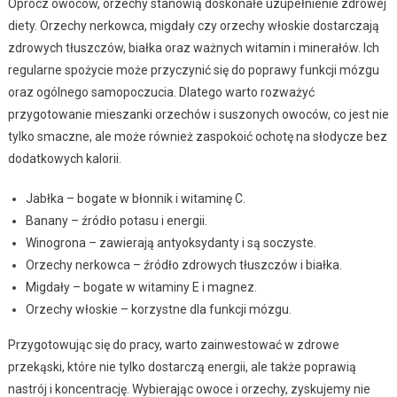
Oprócz owoców, orzechy stanowią doskonałe uzupełnienie zdrowej
diety. Orzechy nerkowca, migdały czy orzechy włoskie dostarczają
zdrowych tłuszczów, białka oraz ważnych witamin i minerałów. Ich
regularne spożycie może przyczynić się do poprawy funkcji mózgu
oraz ogólnego samopoczucia. Dlatego warto rozważyć
przygotowanie mieszanki orzechów i suszonych owoców, co jest nie
tylko smaczne, ale może również zaspokoić ochotę na słodycze bez
dodatkowych kalorii.
Jabłka – bogate w błonnik i witaminę C.
Banany – źródło potasu i energii.
Winogrona – zawierają antyoksydanty i są soczyste.
Orzechy nerkowca – źródło zdrowych tłuszczów i białka.
Migdały – bogate w witaminy E i magnez.
Orzechy włoskie – korzystne dla funkcji mózgu.
Przygotowując się do pracy, warto zainwestować w zdrowe
przekąski, które nie tylko dostarczą energii, ale także poprawią
nastrój i koncentrację. Wybierając owoce i orzechy, zyskujemy nie