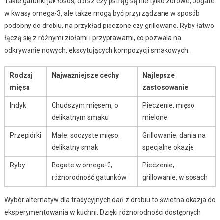
Takie gatunki jak łosoś, dorsz czy pstrąg są nie tylko zdrowe, bogate
w kwasy omega-3, ale także mogą być przyrządzane w sposób
podobny do drobiu, na przykład pieczone czy grillowane. Ryby łatwo
łączą się z różnymi ziołami i przyprawami, co pozwala na
odkrywanie nowych, ekscytujących kompozycji smakowych.
Rodzaj
Najważniejsze cechy
Najlepsze
mięsa
zastosowanie
Indyk
Chudszym mięsem, o
Pieczenie, mięso
delikatnym smaku
mielone
Przepiórki
Małe, soczyste mięso,
Grillowanie, dania na
delikatny smak
specjalne okazje
Ryby
Bogate w omega-3,
Pieczenie,
różnorodność gatunków
grillowanie, w sosach
Wybór alternatyw dla tradycyjnych dań z drobiu to świetna okazja do
eksperymentowania w kuchni. Dzięki różnorodności dostępnych