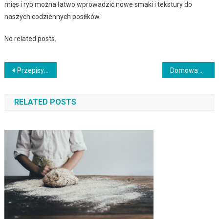
mięs i ryb można łatwo wprowadzić nowe smaki i tekstury do
naszych codziennych posiłków.
No related posts.
Nawigacja
Przepisy na kolorowe koktajle warzywne – zdrowa dawka witamin w jednym kieliszku
Domowa kawa na każdą okazję – przepisy na oryginalne napoje dla kawoszy
wpisu
RELATED POSTS