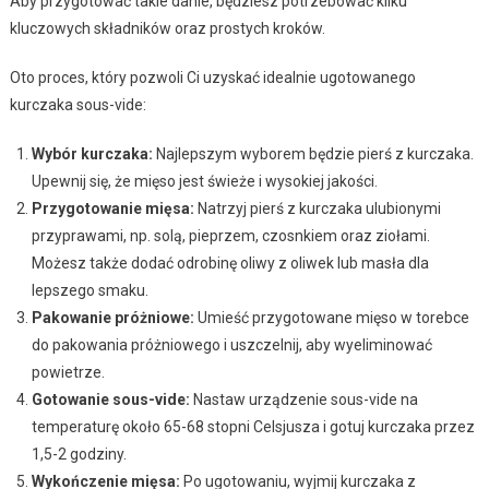
Aby przygotować takie danie, będziesz potrzebować kilku
kluczowych składników oraz prostych kroków.
Oto proces, który pozwoli Ci uzyskać idealnie ugotowanego
kurczaka sous-vide:
Wybór kurczaka:
Najlepszym wyborem będzie pierś z kurczaka.
Upewnij się, że mięso jest świeże i wysokiej jakości.
Przygotowanie mięsa:
Natrzyj pierś z kurczaka ulubionymi
przyprawami, np. solą, pieprzem, czosnkiem oraz ziołami.
Możesz także dodać odrobinę oliwy z oliwek lub masła dla
lepszego smaku.
Pakowanie próżniowe:
Umieść przygotowane mięso w torebce
do pakowania próżniowego i uszczelnij, aby wyeliminować
powietrze.
Gotowanie sous-vide:
Nastaw urządzenie sous-vide na
temperaturę około 65-68 stopni Celsjusza i gotuj kurczaka przez
1,5-2 godziny.
Wykończenie mięsa:
Po ugotowaniu, wyjmij kurczaka z