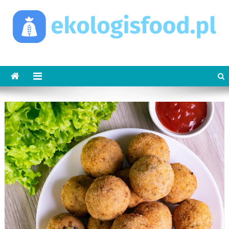
Skip
to
content
ekologisfood.pl
Ekologis