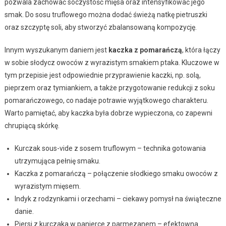
pozwala zachować soczystość mięsa oraz intensyfikować jego
smak. Do sosu truflowego można dodać świeżą natkę pietruszki
oraz szczyptę soli, aby stworzyć zbalansowaną kompozycję.
Innym wyszukanym daniem jest
kaczka z pomarańczą
, która łączy
w sobie słodycz owoców z wyrazistym smakiem ptaka. Kluczowe w
tym przepisie jest odpowiednie przyprawienie kaczki, np. solą,
pieprzem oraz tymiankiem, a także przygotowanie redukcji z soku
pomarańczowego, co nadaje potrawie wyjątkowego charakteru.
Warto pamiętać, aby kaczka była dobrze wypieczona, co zapewni
chrupiącą skórkę.
Kurczak sous-vide z sosem truflowym – technika gotowania
utrzymująca pełnię smaku.
Kaczka z pomarańczą – połączenie słodkiego smaku owoców z
wyrazistym mięsem.
Indyk z rodzynkami i orzechami – ciekawy pomysł na świąteczne
danie.
Piersi z kurczaka w panierce z parmezanem – efektowna