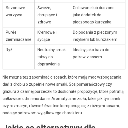
Sezonowe
Świeże,
Grillowane lub duszone
warzywa
chrupiące i
jako dodatek do
zdrowe
pieczonego kurczaka
Purée
Kremowe i
Do podania z pieczonym
ziemniaczane
sycące
indykiem lub kurczakiem
Ryż
Neutralny smak,
Idealny jako baza do
łatwy do
potraw z sosem
doprawienia
Nie można też zapominać o sosach, które mają moc wzbogacania
dań z drobiu o zupełnie nowe smaki. Sos pomarańczowy czy
glazura z czarnej porzeczki to doskonałe propozycje, które potrafią
całkowicie odmienić danie. Aromatyczne zioła, takie jak tymianek
czy rozmaryn, również świetnie komponują się z różnymi sosami,
nadając potrawom wyjątkowego charakteru.
Jakie są alternatywy dla