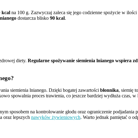
 kcal
na 100 g. Zazwyczaj zaleca się jego codzienne spożycie w ilośc
lnianego
dostarcza blisko
90 kcal
.
 zdrowej diety.
Regularne spożywanie siemienia lnianego wspiera 
anego?
nia siemienia lnianego. Dzięki bogatej zawartości
błonnika
, siemię 
kowo spowalnia proces trawienia, co jeszcze bardziej wydłuża czas, w
znym sposobem na kontrolowanie głodu oraz ograniczenie podjadania 
a oraz lepszych
nawyków żywieniowych
. Warto jednak pamiętać o o