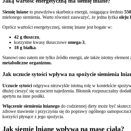
Jaką wartość energetyczną ma siemię lniane?
Siemię lniane
to prawdziwa skarbnica energii, osiągająca średnio
550
mielonego siemienia. Warto również zauważyć, że jedna łyżka
oleju 
Oprócz wartości energetycznej, siemię lniane jest bogate w:
42 g tłuszczu
,
korzystne kwasy tłuszczowe
omega-3
,
18 g białka
.
Stanowi ono zatem nie tylko źródło energii, ale także istotny element
metaboliczne organizmu.
Jak uczucie sytości wpływa na spożycie siemienia lni
Uczucie sytości
odgrywa niezwykle istotną rolę w kontekście spożywa
dłużej cieszyć się uczuciem najedzenia. Błonnik rozpuszczalny dodat
apetytu na inne posiłki.
Włączenie siemienia lnianego
do codziennej diety może być skutec
zdrowe trawienie i przyczynia się do poprawy ogólnego samopoczuci
korzyści płynące z jego spożycia.
Jak siemię lniane wpływa na masę ciała?