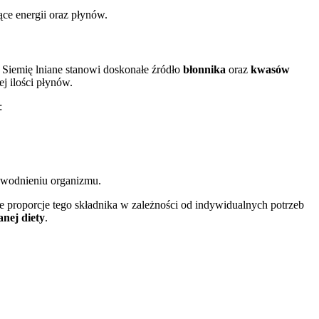
ce energii oraz płynów.
 Siemię lniane stanowi doskonałe źródło
błonnika
oraz
kwasów
j ilości płynów.
:
nawodnieniu organizmu.
lne proporcje tego składnika w zależności od indywidualnych potrzeb
anej diety
.