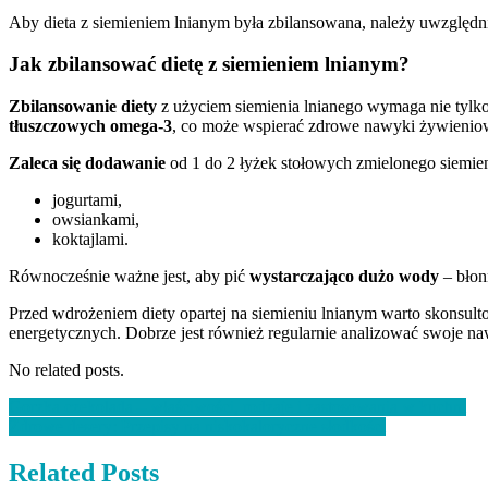
Aby dieta z siemieniem lnianym była zbilansowana, należy uwzględni
Jak zbilansować dietę z siemieniem lnianym?
Zbilansowanie diety
z użyciem siemienia lnianego wymaga nie tylko
tłuszczowych omega-3
, co może wspierać zdrowe nawyki żywieniowe
Zaleca się dodawanie
od 1 do 2 łyżek stołowych zmielonego siemie
jogurtami,
owsiankami,
koktajlami.
Równocześnie ważne jest, aby pić
wystarczająco dużo wody
– błon
Przed wdrożeniem diety opartej na siemieniu lnianym warto skonsult
energetycznych. Dobrze jest również regularnie analizować swoje 
No related posts.
Nawigacja
Gorzka czekolada – właściwości, rodzaje i zastosowania w kuchni
Zdrowe desery: Przepisy na niskokaloryczne słodkości
wpisu
Related Posts