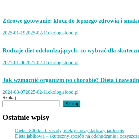
Zdrowe gotowanie: klucz do lepszego zdrowia i smak
2025-01-19
2025-02-11
ekologisfood.pl
Rodzaje diet odchudzających: co wybrać dla skuteczn
2025-01-06
2025-02-11
ekologisfood.pl
Jak wzmocnić organizm po chorobie? Dieta i nawodn
2024-08-07
2025-02-11
ekologisfood.pl
Szukaj
Szukaj
Ostatnie wpisy
Dieta 1800 kcal: zasady, efekty i przykładowy jadłospis
Dieta jabłkowa – skuteczny sposób na odchudzanie i oczyszcz