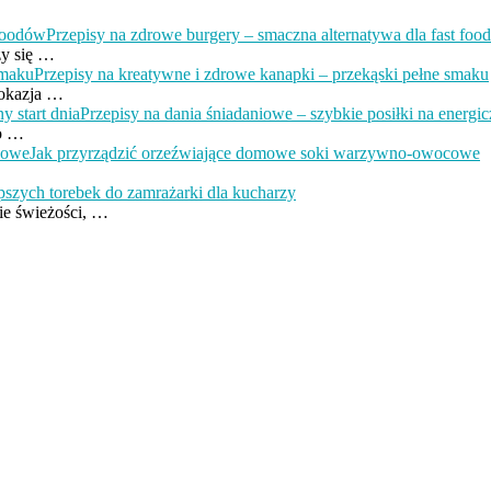
Przepisy na zdrowe burgery – smaczna alternatywa dla fast fo
zy się …
Przepisy na kreatywne i zdrowe kanapki – przekąski pełne smaku
 okazja …
Przepisy na dania śniadaniowe – szybkie posiłki na energicz
go …
Jak przyrządzić orzeźwiające domowe soki warzywno-owocowe
pszych torebek do zamrażarki dla kucharzy
ie świeżości, …