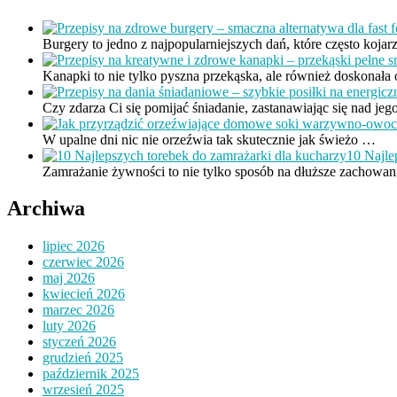
Burgery to jedno z najpopularniejszych dań, które często kojar
Kanapki to nie tylko pyszna przekąska, ale również doskonała
Czy zdarza Ci się pomijać śniadanie, zastanawiając się nad je
W upalne dni nic nie orzeźwia tak skutecznie jak świeżo …
10 Najle
Zamrażanie żywności to nie tylko sposób na dłuższe zachowan
Archiwa
lipiec 2026
czerwiec 2026
maj 2026
kwiecień 2026
marzec 2026
luty 2026
styczeń 2026
grudzień 2025
październik 2025
wrzesień 2025