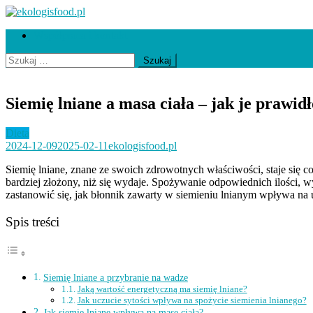
Skip
to
ekologisfood.pl
Ekologis
Współpraca i kontakt
content
Szukaj:
Siemię lniane a masa ciała – jak je prawi
Dieta
2024-12-09
2025-02-11
ekologisfood.pl
Siemię lniane, znane ze swoich zdrowotnych właściwości, staje się co
bardziej złożony, niż się wydaje. Spożywanie odpowiednich ilości, 
zastanowić się, jak błonnik zawarty w siemieniu lnianym wpływa na uc
Spis treści
Siemię lniane a przybranie na wadze
Jaką wartość energetyczną ma siemię lniane?
Jak uczucie sytości wpływa na spożycie siemienia lnianego?
Jak siemię lniane wpływa na masę ciała?