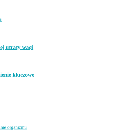
u
ej utraty wagi
ienie kluczowe
anie organizmu