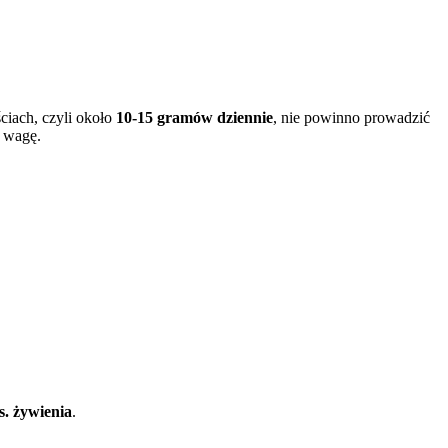
iach, czyli około
10-15 gramów dziennie
, nie powinno prowadzić
ą wagę.
ds. żywienia
.