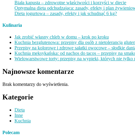
Biała kapusta – zdrowotne właściwości i korzyści w diecie
Optymalna dieta odchudzająca: zasady, efekty i plan żywienio
Dieta jogurtowa – zasady, efekty i jak schudnąć 6 kg?
Kulinaria
Jak zrobić własny chleb w domu – krok po kroku
Kuchnia bezglutenowa: przepisy dla osób z nietolerancją glute
Przepisy na kolorowe i zdrowe sałatki owocowe – słodkie dania
Kuchnia meksykańska: od nachos do tacos – przepisy na smak
Wielowarstwowe torty: przepisy na wypieki, których nie tylko 
Najnowsze komentarze
Brak komentarzy do wyświetlenia.
Kategorie
Dieta
Inne
Kuchnia
Polecam