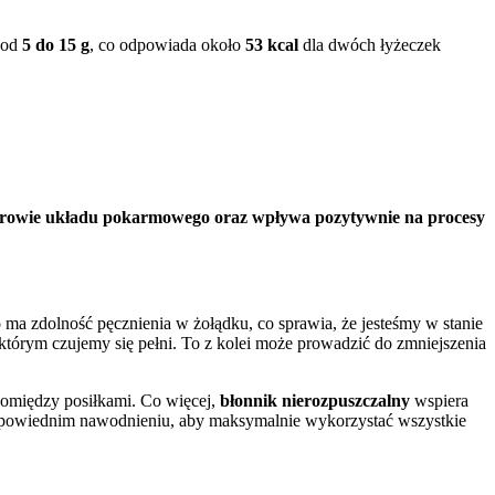
i od
5 do 15 g
, co odpowiada około
53 kcal
dla dwóch łyżeczek
zdrowie układu pokarmowego oraz wpływa pozytywnie na procesy
to ma zdolność pęcznienia w żołądku, co sprawia, że jesteśmy w stanie
 którym czujemy się pełni. To z kolei może prowadzić do zmniejszenia
pomiędzy posiłkami. Co więcej,
błonnik nierozpuszczalny
wspiera
dpowiednim nawodnieniu, aby maksymalnie wykorzystać wszystkie