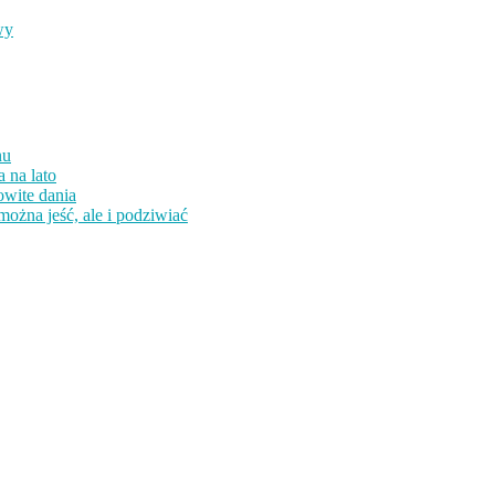
wy
nu
 na lato
owite dania
można jeść, ale i podziwiać