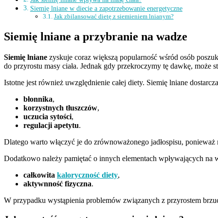
Siemię lniane w diecie a zapotrzebowanie energetyczne
Jak zbilansować dietę z siemieniem lnianym?
Siemię lniane a przybranie na wadze
Siemię lniane
zyskuje coraz większą popularność wśród osób poszuk
do przyrostu masy ciała. Jednak gdy przekroczymy tę dawkę, może st
Istotne jest również uwzględnienie całej diety. Siemię lniane dostarcza
błonnika
,
korzystnych tłuszczów
,
uczucia sytości
,
regulacji apetytu
.
Dlatego warto włączyć je do zrównoważonego jadłospisu, ponieważ
Dodatkowo należy pamiętać o innych elementach wpływających na wa
całkowita
kaloryczność diety
,
aktywnność fizyczna
.
W przypadku wystąpienia problemów związanych z przyrostem brzuch