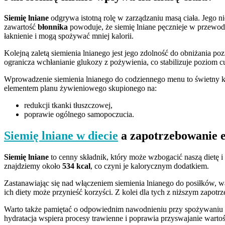
Siemię lniane
odgrywa istotną rolę w zarządzaniu masą ciała. Jego 
zawartość
błonnika
powoduje, że siemię lniane pęcznieje w przewodz
łaknienie i mogą spożywać mniej kalorii.
Kolejną zaletą siemienia lnianego jest jego zdolność do obniżania 
ogranicza wchłanianie glukozy z pożywienia, co stabilizuje poziom c
Wprowadzenie siemienia lnianego do codziennego menu to świetny kr
elementem planu żywieniowego skupionego na:
redukcji tkanki tłuszczowej,
poprawie ogólnego samopoczucia.
Siemię lniane w diecie
a zapotrzebowanie 
Siemię lniane
to cenny składnik, który może wzbogacić naszą dietę 
znajdziemy około
534 kcal
, co czyni je kalorycznym dodatkiem.
Zastanawiając się nad włączeniem siemienia lnianego do posiłków, wa
ich diety może przynieść korzyści. Z kolei dla tych z niższym zapot
Warto także pamiętać o odpowiednim nawodnieniu przy spożywaniu si
hydratacja wspiera procesy trawienne i poprawia przyswajanie wart