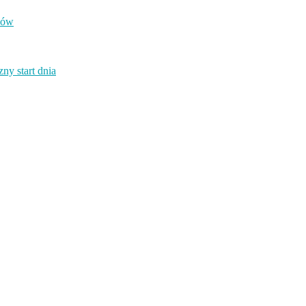
odów
ny start dnia