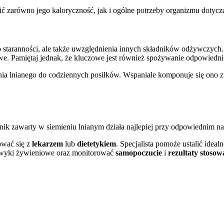
ć zarówno jego kaloryczność, jak i ogólne potrzeby organizmu dotyczą
 staranności, ale także uwzględnienia innych składników odżywczych.
. Pamiętaj jednak, że kluczowe jest również spożywanie odpowiednie
nia lnianego do codziennych posiłków. Wspaniale komponuje się ono z
nik zawarty w siemieniu lnianym działa najlepiej przy odpowiednim 
ować się z
lekarzem
lub
dietetykiem
. Specjalista pomoże ustalić idea
nawyki żywieniowe oraz monitorować
samopoczucie
i
rezultaty stosow