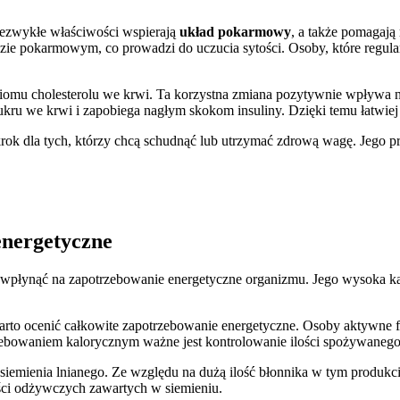
niezwykłe właściwości wspierają
układ pokarmowy
, a także pomagaj
ie pokarmowym, co prowadzi do uczucia sytości. Osoby, które regularn
poziomu cholesterolu we krwi. Ta korzystna zmiana pozytywnie wpływa 
ukru we krwi i zapobiega nagłym skokom insuliny. Dzięki temu łatwiej 
ok dla tych, którzy chcą schudnąć lub utrzymać zdrową wagę. Jego pr
energetyczne
i wpłynąć na zapotrzebowanie energetyczne organizmu. Jego wysoka kal
rto ocenić całkowite zapotrzebowanie energetyczne. Osoby aktywne fiz
rzebowaniem kalorycznym ważne jest kontrolowanie ilości spożywanego 
emienia lnianego. Ze względu na dużą ilość błonnika w tym produkcie
ości odżywczych zawartych w siemieniu.