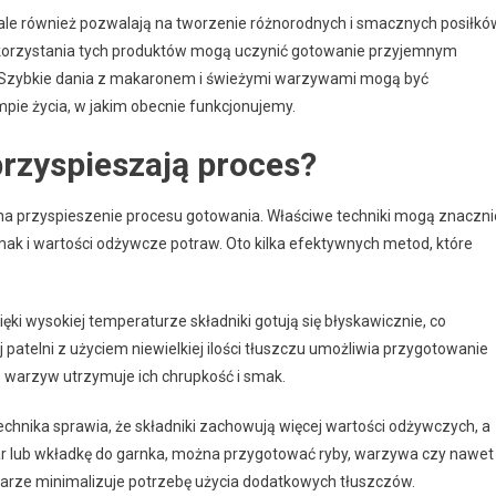
, ale również pozwalają na tworzenie różnorodnych i smacznych posiłkó
korzystania tych produktów mogą uczynić gotowanie przyjemnym
 Szybkie dania z makaronem i świeżymi warzywami mogą być
pie życia, w jakim obecnie funkcjonujemy.
przyspieszają proces?
na przyspieszenie procesu gotowania. Właściwe techniki mogą znaczni
ak i wartości odżywcze potraw. Oto kilka efektywnych metod, które
ęki wysokiej temperaturze składniki gotują się błyskawicznie, co
patelni z użyciem niewielkiej ilości tłuszczu umożliwia przygotowanie
e warzyw utrzymuje ich chrupkość i smak.
technika sprawia, że składniki zachowują więcej wartości odżywczych, a
ar lub wkładkę do garnka, można przygotować ryby, warzywa czy nawet
 parze minimalizuje potrzebę użycia dodatkowych tłuszczów.