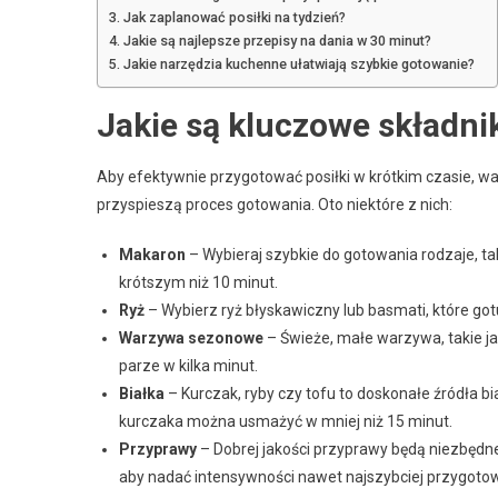
Jak zaplanować posiłki na tydzień?
Jakie są najlepsze przepisy na dania w 30 minut?
Jakie narzędzia kuchenne ułatwiają szybkie gotowanie?
Jakie są kluczowe składni
Aby efektywnie przygotować posiłki w krótkim czasie, wa
przyspieszą proces gotowania. Oto niektóre z nich:
Makaron
– Wybieraj szybkie do gotowania rodzaje, t
krótszym niż 10 minut.
Ryż
– Wybierz ryż błyskawiczny lub basmati, które got
Warzywa sezonowe
– Świeże, małe warzywa, takie ja
parze w kilka minut.
Białka
– Kurczak, ryby czy tofu to doskonałe źródła b
kurczaka można usmażyć w mniej niż 15 minut.
Przyprawy
– Dobrej jakości przyprawy będą niezbędne,
aby nadać intensywności nawet najszybciej przygo