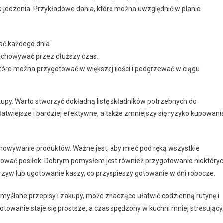
 jedzenia. Przykładowe dania, które można uwzględnić w planie
ać każdego dnia.
zechowywać przez dłuższy czas.
 które można przygotować w większej ilości i podgrzewać w ciągu
akupy. Warto stworzyć dokładną listę składników potrzebnych do
twiejsze i bardziej efektywne, a także zmniejszy się ryzyko kupowani
owywanie produktów. Ważne jest, aby mieć pod ręką wszystkie
otować posiłek. Dobrym pomysłem jest również przygotowanie niektóry
zyw lub ugotowanie kaszy, co przyspieszy gotowanie w dni robocze.
myślane przepisy i zakupy, może znacząco ułatwić codzienną rutynę i
otowanie staje się prostsze, a czas spędzony w kuchni mniej stresujący