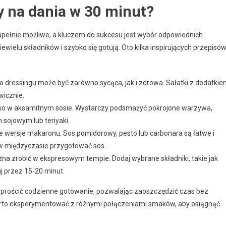
y na dania w 30 minut?
upełnie możliwe, a kluczem do sukcesu jest wybór odpowiednich
wielu składników i szybko się gotują. Oto kilka inspirujących przepisów
o dressingu może być zarówno sycąca, jak i zdrowa. Sałatki z dodatki
wicznie.
ięso w aksamitnym sosie. Wystarczy podsmażyć pokrojone warzywa,
 sojowym lub teriyaki.
 wersje makaronu. Sos pomidorowy, pesto lub carbonara są łatwe i
 w międzyczasie przygotować sos.
na zrobić w ekspresowym tempie. Dodaj wybrane składniki, takie jak
j przez 15-20 minut.
prościć codzienne gotowanie, pozwalając zaoszczędzić czas bez
 warto eksperymentować z różnymi połączeniami smaków, aby osiągnąć