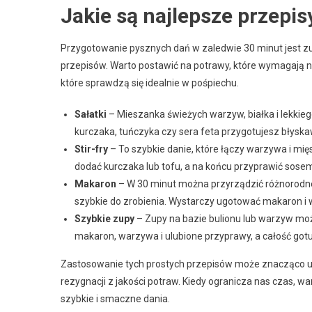
Jakie są najlepsze przepis
Przygotowanie pysznych dań w zaledwie 30 minut jest z
przepisów. Warto postawić na potrawy, które wymagają nie
które sprawdzą się idealnie w pośpiechu.
Sałatki
– Mieszanka świeżych warzyw, białka i lekkieg
kurczaka, tuńczyka czy sera feta przygotujesz błyska
Stir-fry
– To szybkie danie, które łączy warzywa i m
dodać kurczaka lub tofu, a na końcu przyprawić sosem
Makaron
– W 30 minut można przyrządzić różnorodne
szybkie do zrobienia. Wystarczy ugotować makaron i
Szybkie zupy
– Zupy na bazie bulionu lub warzyw moż
makaron, warzywa i ulubione przyprawy, a całość gotu
Zastosowanie tych prostych przepisów może znacząco u
rezygnacji z jakości potraw. Kiedy ogranicza nas czas,
szybkie i smaczne dania.