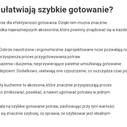
ułatwiają szybkie gotowanie?
ie dla efektywności gotowania. Dzięki nim można znacznie
ilka najważniejszych akcesoriów, które powinny znajdować się w każde
. Dobrze naostrzone i ergonomicznie zaprojektowane noże pozwalają n
e przyspiesza proces przygotowywania potraw.
ażenia i duszenia, nieprzywierające patelnie umożliwiają gotowanie
odejściem. Dodatkowo, ułatwiają one czyszczenie, co oszczędza czas p
oty kuchenne to akcesoria, które znacznie przyspieszają proces
ko zmiksować, posiekać, a nawet ugotować potrawy w jednym
ala na szybkie gotowanie potraw, zachowując przy tym wartości
 się znacznie szybciej, co sprawia, że szybkowar jest idealnym