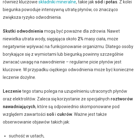
również kluczowe
składniki mineralne
, takie jak
sód
i
potas
. Z kolei
biegunka powoduje intensywną utratę płynów, co znacząco
zwiększa ryzyko odwodnienia.
Skutki odwodnienia
mogą być poważne dla zdrowia. Nawet
niewielka utrata wody, sięgająca około
2%
masy ciała, może
negatywnie wpływać na funkcjonowanie organizmu. Dlatego osoby
borykające się z wymiotami lub biegunką powinny szczególnie
zwracać uwagę na nawodnienie – regularne picie płynów jest
kluczowe. W przypadku ciężkiego odwodnienia może być konieczne
leczenie dożylne.
Leczenie
tego stanu polega na uzupełnieniu utraconych płynów
oraz elektrolitów. Zaleca się korzystanie ze specjalnych
roztworów
nawadniających
, które są odpowiednio skomponowane pod
względem zawartości
soli
i
cukrów
. Ważne jest także
obserwowanie objawów takich jak:
suchość w ustach,