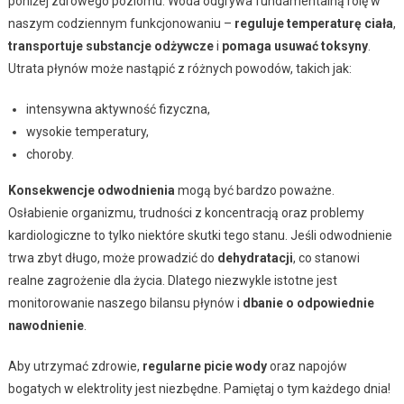
poniżej zdrowego poziomu. Woda odgrywa fundamentalną rolę w
naszym codziennym funkcjonowaniu –
reguluje temperaturę ciała
,
transportuje substancje odżywcze
i
pomaga usuwać toksyny
.
Utrata płynów może nastąpić z różnych powodów, takich jak:
intensywna aktywność fizyczna,
wysokie temperatury,
choroby.
Konsekwencje odwodnienia
mogą być bardzo poważne.
Osłabienie organizmu, trudności z koncentracją oraz problemy
kardiologiczne to tylko niektóre skutki tego stanu. Jeśli odwodnienie
trwa zbyt długo, może prowadzić do
dehydratacji
, co stanowi
realne zagrożenie dla życia. Dlatego niezwykle istotne jest
monitorowanie naszego bilansu płynów i
dbanie o odpowiednie
nawodnienie
.
Aby utrzymać zdrowie,
regularne picie wody
oraz napojów
bogatych w elektrolity jest niezbędne. Pamiętaj o tym każdego dnia!