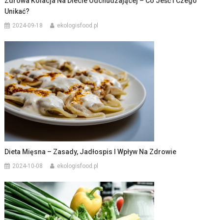
Zdrowa Kolacja Na Diecie Odchudzającej – Co Jeść I Czego
Unikać?
2024-09-18
ekologisfood.pl
Dieta Mięsna – Zasady, Jadłospis I Wpływ Na Zdrowie
2024-10-08
ekologisfood.pl