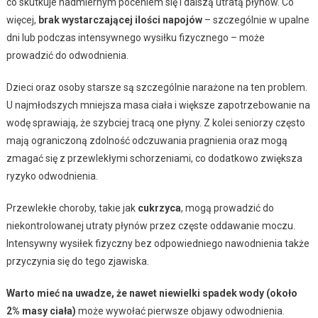
co skutkuje nadmiernym poceniem się i dalszą utratą płynów. Co
więcej,
brak wystarczającej ilości napojów
– szczególnie w upalne
dni lub podczas intensywnego wysiłku fizycznego – może
prowadzić do odwodnienia.
Dzieci oraz osoby starsze są szczególnie narażone na ten problem.
U najmłodszych mniejsza masa ciała i większe zapotrzebowanie na
wodę sprawiają, że szybciej tracą one płyny. Z kolei seniorzy często
mają ograniczoną zdolność odczuwania pragnienia oraz mogą
zmagać się z przewlekłymi schorzeniami, co dodatkowo zwiększa
ryzyko odwodnienia.
Przewlekłe choroby, takie jak
cukrzyca
, mogą prowadzić do
niekontrolowanej utraty płynów przez częste oddawanie moczu.
Intensywny wysiłek fizyczny bez odpowiedniego nawodnienia także
przyczynia się do tego zjawiska.
Warto mieć na uwadze, że nawet niewielki spadek wody (około
2% masy ciała)
może wywołać pierwsze objawy odwodnienia.