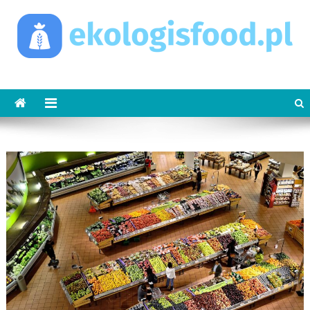
Skip
to
content
ekologisfood.pl
Ekologis