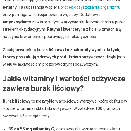
betainy
. Ta substancja wspiera
proces oczyszczania organizmu
oraz pomaga w funkcjonowaniu wątroby. Dodatkowo
antyoksydanty
zawarte w tym warzywie skutecznie chronią przed
stresem oksydacyjnym.
Rutyna
i
kwercetyna
z kolei wzmacniają
naczynia krwionośne i poprawiają ich elastyczność.
Z całą pewnością burak liściowy to znakomity wybór dla tych,
którzy poszukują zdrowych produktów spożywczych
dzięki jego
wielu właściwościom prozdrowotnym i odżywczym.
Jakie witaminy i wartości odżywcze
zawiera burak liściowy?
Burak liściowy
to niezwykle wartościowe warzywo, które obfituje w
istotne witaminy i składniki odżywcze. W zaledwie 100 gramach
świeżych liści znajdziemy:
39 do 55 mg witaminy C
, kluczowej dla wzmocnienia układu