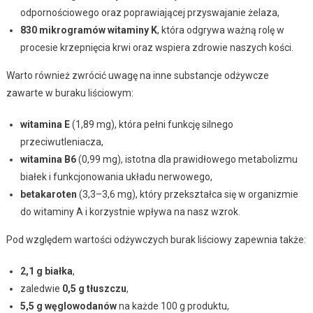
odpornościowego oraz poprawiającej przyswajanie żelaza,
830 mikrogramów witaminy K
, która odgrywa ważną rolę w
procesie krzepnięcia krwi oraz wspiera zdrowie naszych kości.
Warto również zwrócić uwagę na inne substancje odżywcze
zawarte w buraku liściowym:
witamina E
(1,89 mg), która pełni funkcję silnego
przeciwutleniacza,
witamina B6
(0,99 mg), istotna dla prawidłowego metabolizmu
białek i funkcjonowania układu nerwowego,
betakaroten
(3,3–3,6 mg), który przekształca się w organizmie
do witaminy A i korzystnie wpływa na nasz wzrok.
Pod względem wartości odżywczych burak liściowy zapewnia także:
2,1 g białka
,
zaledwie
0,5 g tłuszczu
,
5,5 g węglowodanów
na każde 100 g produktu,