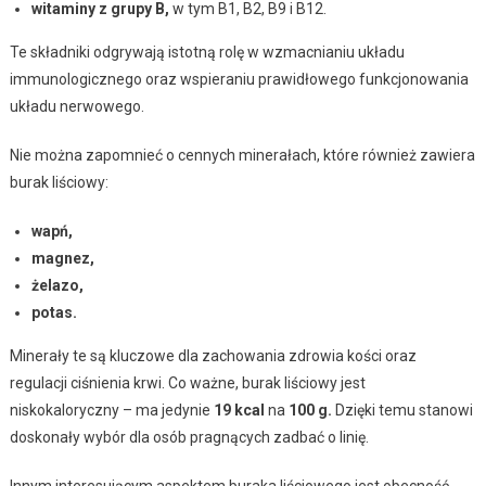
witaminy z grupy B,
w tym B1, B2, B9 i B12.
Te składniki odgrywają istotną rolę w wzmacnianiu układu
immunologicznego oraz wspieraniu prawidłowego funkcjonowania
układu nerwowego.
Nie można zapomnieć o cennych minerałach, które również zawiera
burak liściowy:
wapń,
magnez,
żelazo,
potas.
Minerały te są kluczowe dla zachowania zdrowia kości oraz
regulacji ciśnienia krwi. Co ważne, burak liściowy jest
niskokaloryczny – ma jedynie
19 kcal
na
100 g.
Dzięki temu stanowi
doskonały wybór dla osób pragnących zadbać o linię.
Innym interesującym aspektem buraka liściowego jest obecność