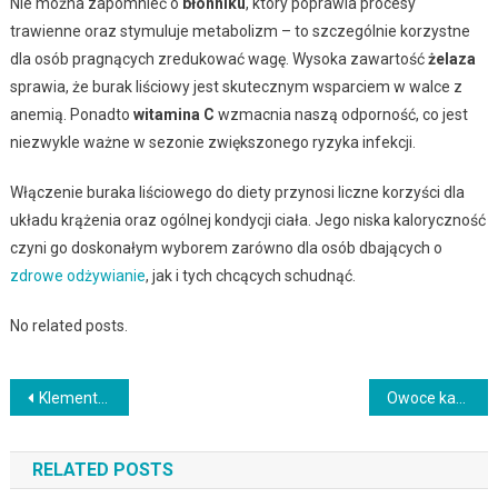
Nie można zapomnieć o
błonniku
, który poprawia procesy
trawienne oraz stymuluje metabolizm – to szczególnie korzystne
dla osób pragnących zredukować wagę. Wysoka zawartość
żelaza
sprawia, że burak liściowy jest skutecznym wsparciem w walce z
anemią. Ponadto
witamina C
wzmacnia naszą odporność, co jest
niezwykle ważne w sezonie zwiększonego ryzyka infekcji.
Włączenie buraka liściowego do diety przynosi liczne korzyści dla
układu krążenia oraz ogólnej kondycji ciała. Jego niska kaloryczność
czyni go doskonałym wyborem zarówno dla osób dbających o
zdrowe odżywianie
, jak i tych chcących schudnąć.
No related posts.
Nawigacja
Klementynka – zdrowotne korzyści, składniki i zastosowanie w diecie
Owoce kaki: zdrowotne właściwości i korzyści dla organizmu
wpisu
RELATED POSTS