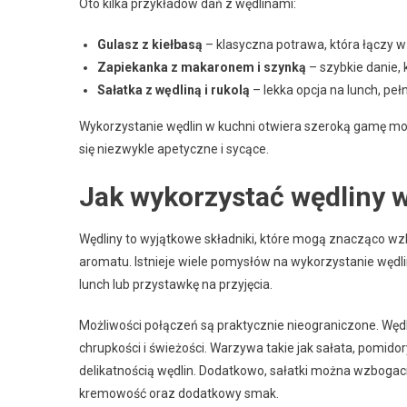
Oto kilka przykładów dań z wędlinami:
Gulasz z kiełbasą
– klasyczna potrawa, która łączy w
Zapiekanka z makaronem i szynką
– szybkie danie,
Sałatka z wędliną i rukolą
– lekka opcja na lunch, peł
Wykorzystanie wędlin w kuchni otwiera szeroką gamę moż
się niezwykle apetyczne i sycące.
Jak wykorzystać wędliny 
Wędliny to wyjątkowe składniki, które mogą znacząco wzbo
aromatu. Istnieje wiele pomysłów na wykorzystanie wędli
lunch lub przystawkę na przyjęcia.
Możliwości połączeń są praktycznie nieograniczone. Węd
chrupkości i świeżości. Warzywa takie jak sałata, pomidor
delikatnością wędlin. Dodatkowo, sałatki można wzboga
kremowość oraz dodatkowy smak.