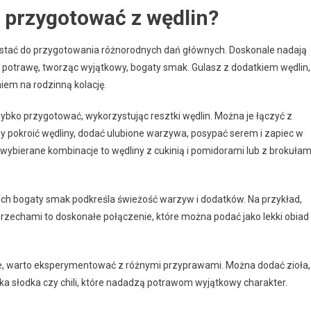
 przygotować z wędlin?
ystać do przygotowania różnorodnych dań głównych. Doskonale nadają
 w potrawę, tworząc wyjątkowy, bogaty smak. Gulasz z dodatkiem wędlin,
iem na rodzinną kolację.
bko przygotować, wykorzystując resztki wędlin. Można je łączyć z
 pokroić wędliny, dodać ulubione warzywa, posypać serem i zapiec w
wybierane kombinacje to wędliny z cukinią i pomidorami lub z brokułami
 Ich bogaty smak podkreśla świeżość warzyw i dodatków. Na przykład,
orzechami to doskonałe połączenie, które można podać jako lekki obiad
ne, warto eksperymentować z różnymi przyprawami. Można dodać zioła,
yka słodka czy chili, które nadadzą potrawom wyjątkowy charakter.