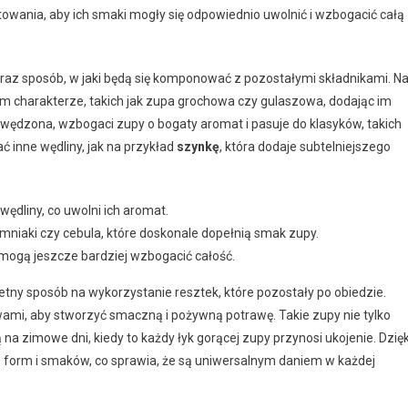
towania, aby ich smaki mogły się odpowiednio uwolnić i wzbogacić całą
oraz sposób, w jaki będą się komponować z pozostałymi składnikami. N
m charakterze, takich jak zupa grochowa czy gulaszowa, dodając im
 wędzona, wzbogaci zupy o bogaty aromat i pasuje do klasyków, takich
 inne wędliny, jak na przykład
szynkę
, która dodaje subtelniejszego
dliny, co uwolni ich aromat.
mniaki czy cebula, które doskonale dopełnią smak zupy.
mogą jeszcze bardziej wzbogacić całość.
tny sposób na wykorzystanie resztek, które pozostały po obiedzie.
ami, aby stworzyć smaczną i pożywną potrawę. Takie zupy nie tylko
na zimowe dni, kiedy to każdy łyk gorącej zupy przynosi ukojenie. Dzięk
e form i smaków, co sprawia, że są uniwersalnym daniem w każdej