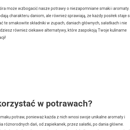
która może wzbogacić nasze potrawy o niezapomniane smaki i aromaty.
dodają charakteru daniom, ale również sprawiają, że każdy posiłek staje s
ć te smakowite składniki w zupach, daniach głównych, sałatkach i nie
 znajdziesz również ciekawe alternatywy, które zaspokoją Twoje kulinarne
cji!
ykorzystać w potrawach?
maku potraw, ponieważ każda z nich wnosi swoje unikalne aromaty i
ia różnorodnych dań, od zapiekanek, przez sałatki, po dania główne.