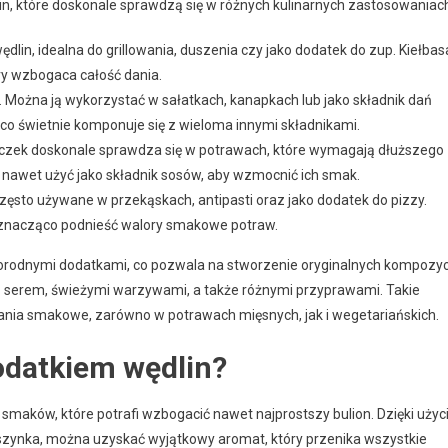
in, które doskonale sprawdzą się w różnych kulinarnych zastosowaniac
dlin, idealna do grillowania, duszenia czy jako dodatek do zup. Kiełbas
y wzbogaca całość dania.
. Można ją wykorzystać w sałatkach, kanapkach lub jako składnik dań
co świetnie komponuje się z wieloma innymi składnikami.
czek doskonale sprawdza się w potrawach, które wymagają dłuższego
 nawet użyć jako składnik sosów, aby wzmocnić ich smak.
zęsto używane w przekąskach, antipasti oraz jako dodatek do pizzy.
fi znacząco podnieść walory smakowe potraw.
norodnymi dodatkami, co pozwala na stworzenie oryginalnych kompozyc
z serem, świeżymi warzywami, a także różnymi przyprawami. Takie
nia smakowe, zarówno w potrawach mięsnych, jak i wegetariańskich.
odatkiem wędlin?
maków, które potrafi wzbogacić nawet najprostszy bulion. Dzięki użyc
y szynka, można uzyskać wyjątkowy aromat, który przenika wszystkie