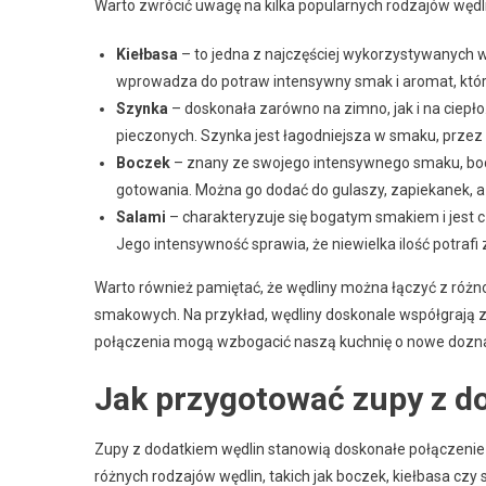
Warto zwrócić uwagę na kilka popularnych rodzajów wędl
Kiełbasa
– to jedna z najczęściej wykorzystywanych wę
wprowadza do potraw intensywny smak i aromat, któr
Szynka
– doskonała zarówno na zimno, jak i na ciepło
pieczonych. Szynka jest łagodniejsza w smaku, przez 
Boczek
– znany ze swojego intensywnego smaku, bo
gotowania. Można go dodać do gulaszy, zapiekanek, a
Salami
– charakteryzuje się bogatym smakiem i jest c
Jego intensywność sprawia, że niewielka ilość potra
Warto również pamiętać, że wędliny można łączyć z róż
smakowych. Na przykład, wędliny doskonale współgrają 
połączenia mogą wzbogacić naszą kuchnię o nowe dozna
Jak przygotować zupy z d
Zupy z dodatkiem wędlin stanowią doskonałe połączenie s
różnych rodzajów wędlin, takich jak boczek, kiełbasa cz