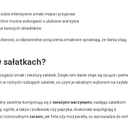
 sobie intensywne smaki mięsa i przypraw.
 które można wzbogacić o ulubione warzywa.
na świeżych składników.
liwości, a odpowiednie połączenia smakowe sprawiają, że dania stają
w sałatkach?
gacić smak i teksturę sałatek. Dzięki nim danie staje się sycące i pełn
n w różnych rodzajach sałatek, co czyni je idealnym wyborem na szybki
liny świetnie komponują się z
świeżymi warzywami
, nadając sałatkom
y, ogórki, a także rzodkiewki czy papryka, doskonale współgrają z
cić różnorodnymi
serami
, jak feta czy mozzarella, co wprowadza do nic