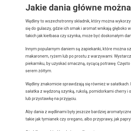
Jakie dania główne można
Wędliny to wszechstronny składnik, który można wykorz
się do gulaszy, gdzie ich smak i aromat wnikają głęboko
takich jak kiełbasa czy szynka, może być doskonałym dan
Innym popularnym daniem są zapiekanki, które można szy
makaronem, ryżem lub po prostu z warzywami. Wystarczy
piekarniku, by uzyskać smaczną, sycącą potrawę. Często 
serem żółtym.
Wędliny znakomicie sprawdzają się również w sałatkach.
sałatka z wędzoną szynką, rukolą, pomidorkami cherry i 
lub przystawkę na przyjęciu.
Aby dania z wędlinami były jeszcze bardziej aromatycz
takie jak tymianek czy oregano, albo przyprawy, jak papr