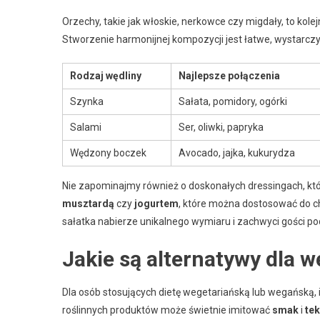
Orzechy, takie jak włoskie, nerkowce czy migdały, to kole
Stworzenie harmonijnej kompozycji jest łatwe, wystarcz
Rodzaj wędliny
Najlepsze połączenia
Szynka
Sałata, pomidory, ogórki
Salami
Ser, oliwki, papryka
Wędzony boczek
Avocado, jajka, kukurydza
Nie zapominajmy również o doskonałych dressingach, kt
musztardą
czy
jogurtem
, które można dostosować do ch
sałatka nabierze unikalnego wymiaru i zachwyci gości po
Jakie są alternatywy dla 
Dla osób stosujących dietę wegetariańską lub wegańską, i
roślinnych produktów może świetnie imitować
smak
i
tek