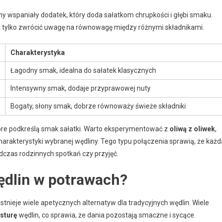
jny wspaniały dodatek, który doda sałatkom chrupkości i głębi smaku.
y tylko zwrócić uwagę na równowagę między różnymi składnikami.
Charakterystyka
Łagodny smak, idealna do sałatek klasycznych
Intensywny smak, dodaje przyprawowej nuty
Bogaty, słony smak, dobrze równoważy świeże składniki
óre podkreślą smak sałatki. Warto eksperymentować z
oliwą z oliwek
,
arakterystyki wybranej wędliny. Tego typu połączenia sprawią, że każd
dczas rodzinnych spotkań czy przyjęć.
wędlin w potrawach?
stnieje wiele apetycznych alternatyw dla tradycyjnych wędlin. Wiele
sturę
wędlin, co sprawia, że dania pozostają smaczne i sycące.