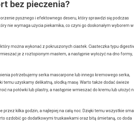
rt bez pieczenia?
worzenie pysznego i efektownego deseru, który sprawdzi się podczas
, który nie wymaga użycia piekarnika, co czyni go doskonałym wyborem w
 który można wykonać z pokruszonych ciastek. Ciasteczka typu digesti
wymieszać je z roztopionym masłem, a następnie wyłożyć na dno formy,
obienia potrzebujemy serka mascarpone lub innego kremowego serka,
ęki temu uzyskamy delikatną, słodką masę. Warto także dodać świeże
roić na połówki lub plastry, a następnie wmieszać do kremu lub ułożyć 
 przez kilka godzin, a najlepiej na całą noc. Dzięki temu wszystkie sma
warto ozdobić go dodatkowymi truskawkami oraz bitą śmietaną, co doda