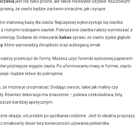
eczenia
jest nie tylko proste, ale także niezwykle szybkie. Kluczowym
prawią, że ciasto będzie zarówno smaczne, jak i sycące.
tóre stanowią bazę dla ciasta. Najczęściej wykorzystuje się ciastka
ć z różnymi rodzajami ciastek. Pokruszone ciastka należy wymieszać z
ystencję. Dodanie do mieszanki
kakao
sprawi, że ciasto zyska głęboki
hy
, które wprowadzą chrupkość oraz wzbogacą smak.
 należy przełożyć do formy. Możesz użyć foremki wyłożonej papierem
twi późniejsze wyjęcie ciasta. Po uformowaniu masy w formie, ciasto
żeje i będzie łatwe do pokrojenia.
, że można je urozmaicać. Dodając owoce, takie jak maliny czy
ty. Również dekoracja ma znaczenie – polewa czekoladowa, bitą
eszcze bardziej apetycznym.
żne okazje, od urodzin po spotkania rodzinne. Jest to idealna propozyc
ać smakowity deser bez konieczności używania piekarnika.