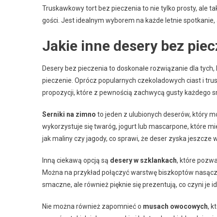
Truskawkowy tort bez pieczenia to nie tylko prosty, ale t
gości. Jest idealnym wyborem na każde letnie spotkanie,
Jakie inne desery bez pi
Desery bez pieczenia to doskonałe rozwiązanie dla tych, 
pieczenie. Oprócz popularnych czekoladowych ciast i tr
propozycji, które z pewnością zachwycą gusty każdego 
Serniki na zimno
to jeden z ulubionych deserów, który 
wykorzystuje się twaróg, jogurt lub mascarpone, które m
jak maliny czy jagody, co sprawi, że deser zyska jeszcze w
Inną ciekawą opcją są
desery w szklankach
, które pozw
Można na przykład połączyć warstwę biszkoptów nasącz
smaczne, ale również pięknie się prezentują, co czyni je i
Nie można również zapomnieć o
musach owocowych
, k