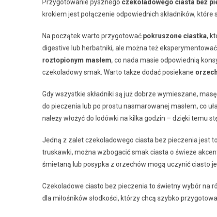
Przygotowanie pysznego
czekoladowego ciasta bez pi
krokiem jest połączenie odpowiednich składników, które s
Na początek warto przygotować
pokruszone ciastka
, k
digestive lub herbatniki, ale można też eksperymentowa
roztopionym masłem
, co nada masie odpowiednią kons
czekoladowy smak. Warto także dodać posiekane
orzec
Gdy wszystkie składniki są już dobrze wymieszane, masę
do pieczenia lub po prostu nasmarowanej masłem, co uła
należy włożyć do lodówki na kilka godzin – dzięki temu stę
Jedną z zalet czekoladowego ciasta bez pieczenia jest to
truskawki, można wzbogacić smak ciasta o świeże akcen
śmietaną lub posypka z orzechów mogą uczynić ciasto j
Czekoladowe ciasto bez pieczenia to świetny wybór na ró
dla miłośników słodkości, którzy chcą szybko przygotow