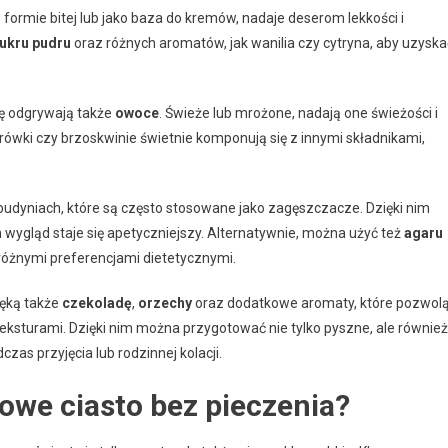
formie bitej lub jako baza do kremów, nadaje deserom lekkości i
ukru pudru
oraz różnych aromatów, jak wanilia czy cytryna, aby uzyska
lę odgrywają także
owoce
. Świeże lub mrożone, nadają one świeżości i
borówki czy brzoskwinie świetnie komponują się z innymi składnikami,
budyniach, które są często stosowane jako zagęszczacze. Dzięki nim
ch wygląd staje się apetyczniejszy. Alternatywnie, można użyć też
agaru
z różnymi preferencjami dietetycznymi.
ręką także
czekoladę
,
orzechy
oraz dodatkowe aromaty, które pozwol
ksturami. Dzięki nim można przygotować nie tylko pyszne, ale również
as przyjęcia lub rodzinnej kolacji.
owe ciasto bez pieczenia?