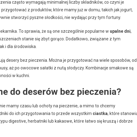
eczenia często wymagają minimalnej liczby składników, co czyni je
 przygotować z produktów, które mamy już w domu, takich jak jogurt,
ywnie stworzyć pyszne słodkości, nie wydając przy tym fortuny.
piekarnika. To sprawia, że są one szczególnie popularne w
upalne dni
,
eszczeniach stanie się zbyt gorąco. Dodatkowo, związane z tym
ak i dla środowiska.
ują desery bez pieczenia. Można je przygotować na wiele sposobów, od
musy, aż po owocowe sałatki z nutą słodyczy. Kombinacje smakowe są
wności w kuchni.
bne do deserów bez pieczenia?
nie mamy czasu lub ochoty na pieczenie, a mimo to chcemy
niki do ich przygotowania to przede wszystkim
ciastka
, które stanowi
ypu digestive, herbatniki lub kakaowe, które łatwo się kruszą i dobrze