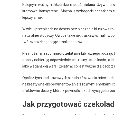
Kolejnym ważnym składnikiem jest
śmietana
. Używana w 
kremowej konsystencji. Można ją wzbogacić dodatkiem
c
lepszy smak.
W wielu przepisach na desery bez pieczenia kluczową ro
naturalnej słodyczy. Owoce takie jak truskawki, maliny, 
twórczo wzbogacając smak deserów.
Nie możemy zapomnieć o
żelatynie
lub różnego rodzaju 
desery nabierają odpowiedniej struktury i stabilności, a i
jako wegańskiej wersji żelatyny, co jest ważne dla osób 
Oprócz tych podstawowych składników, warto mieć pod 
na kreatywne eksperymentowanie z różnymi smakami i te
efektowne desery, które z pewnością zachwycą gości podcz
Jak przygotować czekolad