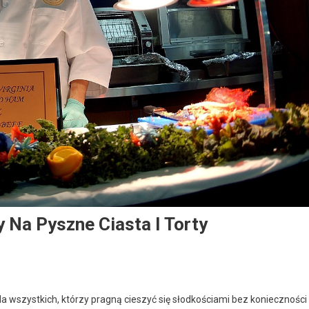
y Na Pyszne Ciasta I Torty
la wszystkich, którzy pragną cieszyć się słodkościami bez konieczności