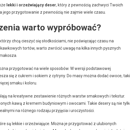
akże
lekki i orzeźwiający deser
, który z pewnością zachwyci Twoich
 a jego przygotowanie z pewnością nie zajmie wiele czasu.
eczenia warto wypróbować?
którzy chcą cieszyć się słodkościami, nie poświęcając czasu na
uskawkowych tortów, warto zwrócić uwagę na kilka innych pysznych
smakosza.
można przygotować na wiele sposobów. W wersji podstawowej
iesza się z cukrem i sokiem z cytryny. Do masy można dodać owoce, tak
ięcej smaku i koloru.
alają na kreatywne zestawienie różnych warstw smakowych i tekstur.
onych kawą z kremem budyniowym i owocami. Takie desery są nie tylk
dealnymi na różnego rodzaju przyjęcia i uroczystości.
tóre są lekkie i orzeźwiające. Można je przygotować z ulubionych