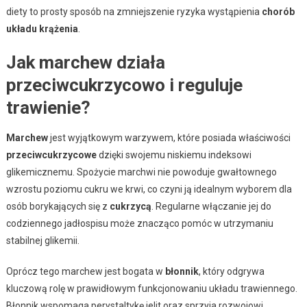
diety to prosty sposób na zmniejszenie ryzyka wystąpienia
chorób
układu krążenia
.
Jak marchew działa
przeciwcukrzycowo i reguluje
trawienie?
Marchew
jest wyjątkowym warzywem, które posiada właściwości
przeciwcukrzycowe
dzięki swojemu niskiemu indeksowi
glikemicznemu. Spożycie marchwi nie powoduje gwałtownego
wzrostu poziomu cukru we krwi, co czyni ją idealnym wyborem dla
osób borykających się z
cukrzycą
. Regularne włączanie jej do
codziennego jadłospisu może znacząco pomóc w utrzymaniu
stabilnej glikemii.
Oprócz tego marchew jest bogata w
błonnik
, który odgrywa
kluczową rolę w prawidłowym funkcjonowaniu układu trawiennego.
Błonnik wspomaga perystaltykę jelit oraz sprzyja rozwojowi