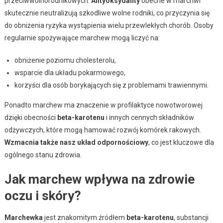
przeciwwolnorodnikowych.
Antyoksydanty
obecne w marchwi
skutecznie neutralizują szkodliwe wolne rodniki, co przyczynia się
do obniżenia ryzyka wystąpienia wielu przewlekłych chorób. Osoby
regularnie spożywające marchew mogą liczyć na:
obniżenie poziomu cholesterolu,
wsparcie dla układu pokarmowego,
korzyści dla osób borykających się z problemami trawiennymi.
Ponadto marchew ma znaczenie w profilaktyce nowotworowej
dzięki obecności
beta-karotenu
i innych cennych składników
odżywczych, które mogą hamować rozwój komórek rakowych.
Wzmacnia także nasz układ odpornościowy
, co jest kluczowe dla
ogólnego stanu zdrowia.
Jak marchew wpływa na zdrowie
oczu i skóry?
Marchewka
jest znakomitym źródłem
beta-karotenu
, substancji