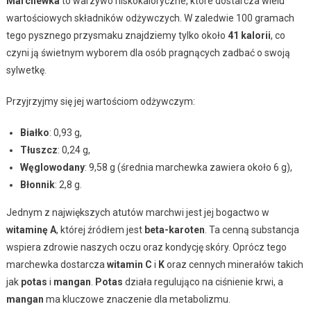
Marchewka
to warzywo niskokaloryczne, które dostarcza wielu
wartościowych składników odżywczych. W zaledwie 100 gramach
tego pysznego przysmaku znajdziemy tylko około
41 kalorii
, co
czyni ją świetnym wyborem dla osób pragnących zadbać o swoją
sylwetkę.
Przyjrzyjmy się jej wartościom odżywczym:
Białko
: 0,93 g,
Tłuszcz
: 0,24 g,
Węglowodany
: 9,58 g (średnia marchewka zawiera około 6 g),
Błonnik
: 2,8 g.
Jednym z największych atutów marchwi jest jej bogactwo w
witaminę A
, której źródłem jest
beta-karoten
. Ta cenną substancja
wspiera zdrowie naszych oczu oraz kondycję skóry. Oprócz tego
marchewka dostarcza
witamin C
i
K
oraz cennych minerałów takich
jak
potas
i
mangan
.
Potas
działa regulująco na ciśnienie krwi, a
mangan
ma kluczowe znaczenie dla metabolizmu.