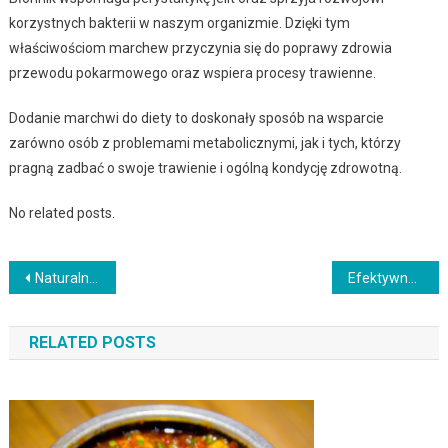
korzystnych bakterii w naszym organizmie. Dzięki tym
właściwościom marchew przyczynia się do poprawy zdrowia
przewodu pokarmowego oraz wspiera procesy trawienne.
Dodanie marchwi do diety to doskonały sposób na wsparcie
zarówno osób z problemami metabolicznymi, jak i tych, którzy
pragną zadbać o swoje trawienie i ogólną kondycję zdrowotną.
No related posts.
Nawigacja
Naturalne słodziki – zdrowy wybór do diety bez cukru
Efektywne techniki przechowywania żywności – jak zadbać o świeżość?
wpisu
RELATED POSTS