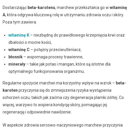
Dostarczając
beta-karotenu
, marchew przekształca go w
witaminę
A
, która odgrywa kluczową rolę w utrzymaniu zdrowia oczu i skóry.
Poza tym zawiera:
witaminę K
– niezbędną do prawidłowego krzepnięcia krwi oraz
dbałości o mocne kości,
witaminę C
– potężny przeciwutleniacz,
błonnik
– wspomaga procesy trawienne,
minerały
– takie jak potas i mangan, które są istotne dla
optymalnego funkcjonowania organizmu.
Regularne spożycie marchwi ma korzystny wpływ na wzrok –
beta-
karoten
przyczynia się do zmniejszenia ryzyka wystąpienia
schorzeń oczu, takich jak zaćma czy degeneracja plamki żółtej. Co
więcej, warzywo to wspiera kondycję skóry, pomagając jej
regenerację i odpowiednie nawilżenie.
W aspekcie zdrowia sercowo-naczyniowego marchew przyczynia