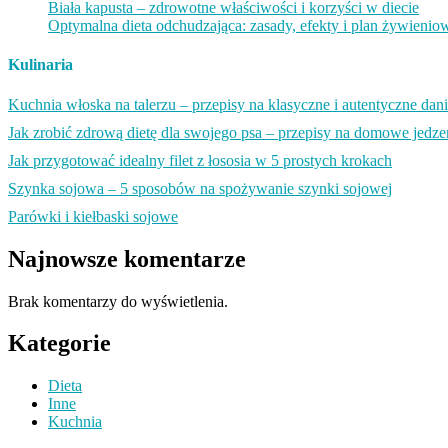
Biała kapusta – zdrowotne właściwości i korzyści w diecie
Optymalna dieta odchudzająca: zasady, efekty i plan żywienio
Kulinaria
Kuchnia włoska na talerzu – przepisy na klasyczne i autentyczne dan
Jak zrobić zdrową dietę dla swojego psa – przepisy na domowe jedz
Jak przygotować idealny filet z łososia w 5 prostych krokach
Szynka sojowa – 5 sposobów na spożywanie szynki sojowej
Parówki i kiełbaski sojowe
Najnowsze komentarze
Brak komentarzy do wyświetlenia.
Kategorie
Dieta
Inne
Kuchnia