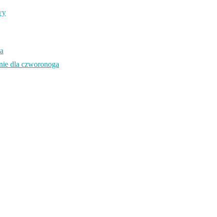
wy
ia
enie dla czworonoga