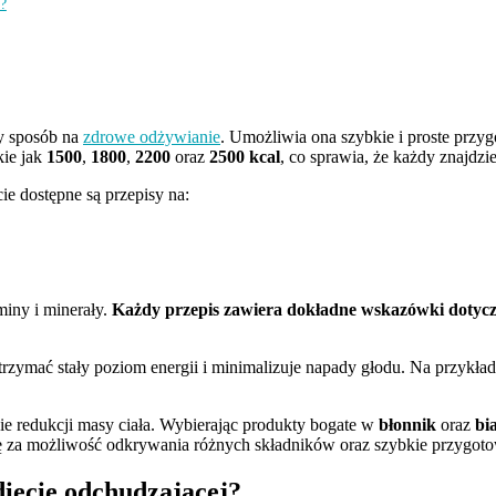
?
y sposób na
zdrowe odżywianie
. Umożliwia ona szybkie i proste prz
kie jak
1500
,
1800
,
2200
oraz
2500 kcal
, co sprawia, że każdy znajdz
ie dostępne są przepisy na:
miny i minerały.
Każdy przepis zawiera dokładne wskazówki dotyc
trzymać stały poziom energii i minimalizuje napady głodu. Na przykła
e redukcji masy ciała. Wybierając produkty bogate w
błonnik
oraz
bi
tę za możliwość odkrywania różnych składników oraz szybkie przygo
diecie odchudzającej?