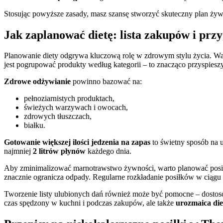
Stosując powyższe zasady, masz szansę stworzyć skuteczny plan ży
Jak zaplanować dietę: lista zakupów i pr
Planowanie diety odgrywa kluczową rolę w zdrowym stylu życia. War
jest pogrupować produkty według kategorii – to znacząco przyspiesz
Zdrowe odżywianie
powinno bazować na:
pełnoziarnistych produktach,
świeżych warzywach i owocach,
zdrowych tłuszczach,
białku.
Gotowanie większej ilości jedzenia na zapas
to świetny sposób na 
najmniej
2 litrów płynów
każdego dnia.
Aby zminimalizować marnotrawstwo żywności, warto planować posił
znacznie ogranicza odpady. Regularne rozkładanie posiłków w ciągu 
Tworzenie listy ulubionych dań również może być pomocne – dostoso
czas spędzony w kuchni i podczas zakupów, ale także
urozmaica die