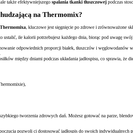
 ale także efektywniejszego
spalania tkanki tłuszczowej
podczas stos
odchudzającą na Thermomix?
Thermomixa
, kluczowe jest sięgnięcie po zdrowe i zrównoważone skł
o ustalić, ile kalorii potrzebujesz każdego dnia, biorąc pod uwagę swó
anowanie odpowiednich proporcji białek, tłuszczów i węglowodanów w 
.
siłków między dniami podczas układania jadłospisu, co sprawia, że diet
Thermomixie),
szybkiego tworzenia zdrowych dań. Możesz gotować na parze, blendo
opoczucia pozwoli ci dostosować jadłospis do swoich indywidualnych p