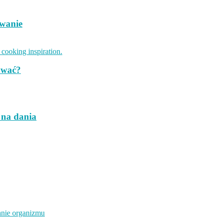
owanie
tować?
 na dania
anie organizmu