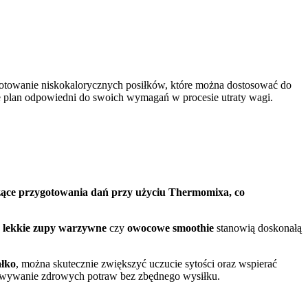
ygotowanie niskokalorycznych posiłków, które można dostosować do
ie plan odpowiedni do swoich wymagań w procesie utraty wagi.
zące przygotowania dań przy użyciu Thermomixa, co
d
lekkie zupy warzywne
czy
owocowe smoothie
stanowią doskonałą
ałko
, można skutecznie zwiększyć uczucie sytości oraz wspierać
towywanie zdrowych potraw bez zbędnego wysiłku.