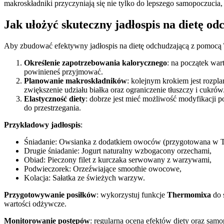
makroskładniki przyczyniają się nie tylko do lepszego samopoczucia,
Jak ułożyć skuteczny jadłospis na dietę 
Aby zbudować efektywny jadłospis na dietę odchudzającą z pomocą
Określenie zapotrzebowania kalorycznego
: na początek wart
powinieneś przyjmować.
Planowanie makroskładników
: kolejnym krokiem jest rozpl
zwiększenie udziału białka oraz ograniczenie tłuszczy i cukrów
Elastyczność diety
: dobrze jest mieć możliwość modyfikacji po
do przestrzegania.
Przykładowy jadłospis
:
Śniadanie: Owsianka z dodatkiem owoców (przygotowana w 
Drugie śniadanie: Jogurt naturalny wzbogacony orzechami,
Obiad: Pieczony filet z kurczaka serwowany z warzywami,
Podwieczorek: Orzeźwiające smoothie owocowe,
Kolacja: Sałatka ze świeżych warzyw.
Przygotowywanie posiłków
: wykorzystuj funkcje
Thermomixa
do 
wartości odżywcze.
Monitorowanie postępów
: regularna ocena efektów diety oraz sam