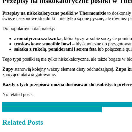
Przepisy na niskokaloryczne posiłki w Th
Przepisy na niskokaloryczne posiłki w Thermomixie
to doskonały 
świeże i sezonowe składniki – nie tylko są one pyszne, ale również p
Do popularnych dań należy:
aromatyczna szakszuka
, która łączy w sobie soczyste pomid
truskawkowe smoothie bowl
– błyskawiczne do przygotowani
sałatka z rukolą, pomidorami i serem feta
lub połączenie qu
Tego typu posiłki są nie tylko niskokaloryczne, ale także bogate w bł
Zupy
stanowią kolejny ważny element diety odchudzającej.
Zupa kr
znacząco ułatwia gotowanie.
Każdy z tych przepisów można dostosować do osobistych prefer
No related posts.
Nawigacja
Czosnek skalny – właściwości zdrowotne i zastosowanie w fitoterapii
Superfood – co to jest i jakie ma korzyści zdrowotne?
wpisu
Related Posts