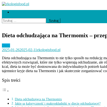
Skip
to
ekologisfood.pl
Ekologis
Współpraca i kontakt
content
Szukaj:
Dieta odchudzająca na Thermomix – przepi
Dieta
2025-01-26
2025-02-11
ekologisfood.pl
Dieta odchudzająca na Thermomix to nie tylko sposób na redukcję ma
efektywnych rozwiązań, które nie tylko wspierają odchudzanie, ale 
kcal, dieta ta może być dostosowana do indywidualnych potrzeb każ
tajemnice kryje dieta na Thermomix i jak skutecznie zorganizować 
Spis treści
Dieta odchudzająca na Thermomix
Jakie są kaloryczność i makroskładniki w diecie odchudzającej?