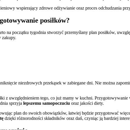
wieniowy wspierający zdrowe odżywianie oraz proces odchudzania prz
zygotowywanie posiłków?
to na początku tygodnia stworzyć przemyślany plan posiłków, uwzględ
y zakupy.
uniknięcie niezdrowych przekąsek w zabiegane dni. Nie można zapom
ki z uwzględnieniem tego, co już mamy w kuchni. Przygotowywanie w
dnia sprzyja
lepszemu samopoczuciu
oraz jakości diety.
wując plan do swoich obowiązków, łatwiej będzie przygotować więcej 
tę
dzięki różnorodności składników oraz dań, czyniąc ją bardziej intere