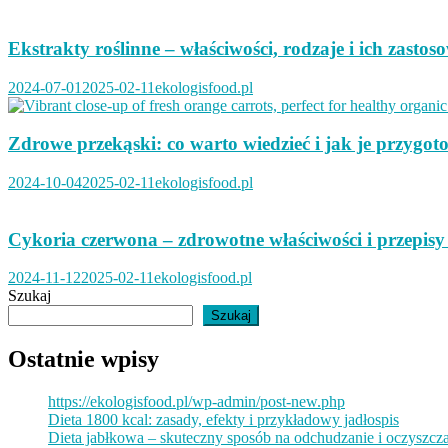
Ekstrakty roślinne – właściwości, rodzaje i ich zastos
2024-07-01
2025-02-11
ekologisfood.pl
Zdrowe przekąski: co warto wiedzieć i jak je przygo
2024-10-04
2025-02-11
ekologisfood.pl
Cykoria czerwona – zdrowotne właściwości i przepisy
2024-11-12
2025-02-11
ekologisfood.pl
Szukaj
Szukaj
Ostatnie wpisy
https://ekologisfood.pl/wp-admin/post-new.php
Dieta 1800 kcal: zasady, efekty i przykładowy jadłospis
Dieta jabłkowa – skuteczny sposób na odchudzanie i oczyszcz