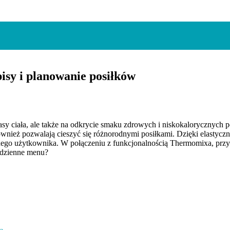
sy i planowanie posiłków
sy ciała, ale także na odkrycie smaku zdrowych i niskokalorycznych 
również pozwalają cieszyć się różnorodnymi posiłkami. Dzięki elasty
dego użytkownika. W połączeniu z funkcjonalnością Thermomixa, przyg
codzienne menu?