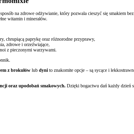
ermomixie
sposób na zdrowe odżywianie, który pozwala cieszyć się smakiem bez 
ełne witamin i minerałów.
ory, chrupiącą paprykę oraz różnorodne przyprawy,
a, zdrowe i orzeźwiające,
inoi z pieczonymi warzywami.
onnik.
em z brokułów
lub
dyni
to znakomite opcje – są sycące i lekkostraw
encji oraz upodobań smakowych.
Dzięki bogactwu dań każdy dzień st