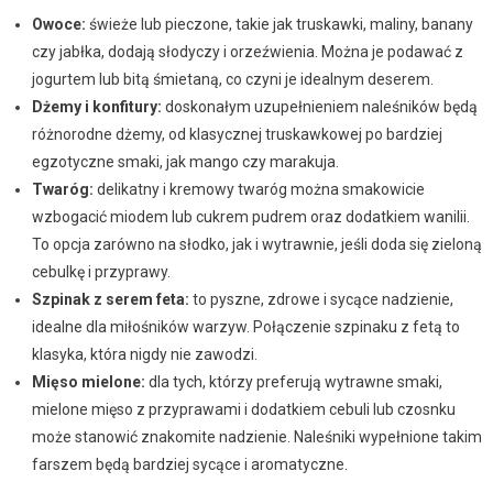
Owoce:
świeże lub pieczone, takie jak truskawki, maliny, banany
czy jabłka, dodają słodyczy i orzeźwienia. Można je podawać z
jogurtem lub bitą śmietaną, co czyni je idealnym deserem.
Dżemy i konfitury:
doskonałym uzupełnieniem naleśników będą
różnorodne dżemy, od klasycznej truskawkowej po bardziej
egzotyczne smaki, jak mango czy marakuja.
Twaróg:
delikatny i kremowy twaróg można smakowicie
wzbogacić miodem lub cukrem pudrem oraz dodatkiem wanilii.
To opcja zarówno na słodko, jak i wytrawnie, jeśli doda się zieloną
cebulkę i przyprawy.
Szpinak z serem feta:
to pyszne, zdrowe i sycące nadzienie,
idealne dla miłośników warzyw. Połączenie szpinaku z fetą to
klasyka, która nigdy nie zawodzi.
Mięso mielone:
dla tych, którzy preferują wytrawne smaki,
mielone mięso z przyprawami i dodatkiem cebuli lub czosnku
może stanowić znakomite nadzienie. Naleśniki wypełnione takim
farszem będą bardziej sycące i aromatyczne.