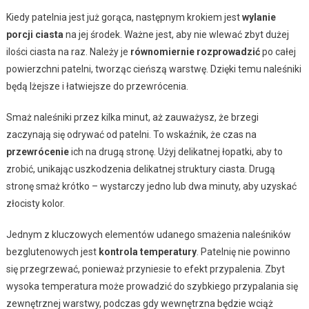
Kiedy patelnia jest już gorąca, następnym krokiem jest
wylanie
porcji ciasta
na jej środek. Ważne jest, aby nie wlewać zbyt dużej
ilości ciasta na raz. Należy je
równomiernie rozprowadzić
po całej
powierzchni patelni, tworząc cieńszą warstwę. Dzięki temu naleśniki
będą lżejsze i łatwiejsze do przewrócenia.
Smaż naleśniki przez kilka minut, aż zauważysz, że brzegi
zaczynają się odrywać od patelni. To wskaźnik, że czas na
przewrócenie
ich na drugą stronę. Użyj delikatnej łopatki, aby to
zrobić, unikając uszkodzenia delikatnej struktury ciasta. Drugą
stronę smaż krótko – wystarczy jedno lub dwa minuty, aby uzyskać
złocisty kolor.
Jednym z kluczowych elementów udanego smażenia naleśników
bezglutenowych jest
kontrola temperatury
. Patelnię nie powinno
się przegrzewać, ponieważ przyniesie to efekt przypalenia. Zbyt
wysoka temperatura może prowadzić do szybkiego przypalania się
zewnętrznej warstwy, podczas gdy wewnętrzna będzie wciąż