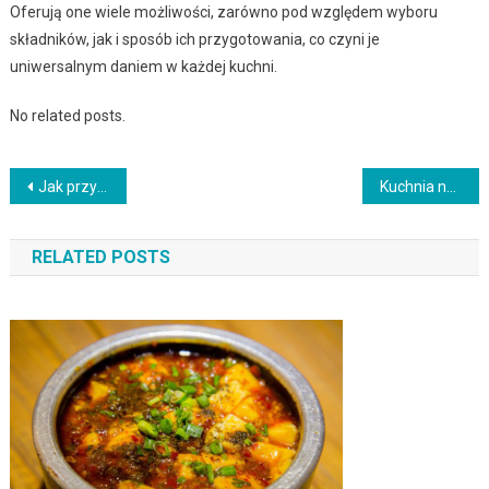
Oferują one wiele możliwości, zarówno pod względem wyboru
składników, jak i sposób ich przygotowania, co czyni je
uniwersalnym daniem w każdej kuchni.
No related posts.
Nawigacja
Jak przygotować pyszne danie wegetariańskie – bez mięsa, ale z bogactwem smaku
Kuchnia na diecie dla cukrzyków: jak przygotować dania bezpieczne dla osób z cukrzycą
wpisu
RELATED POSTS