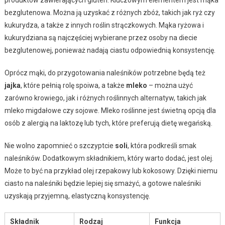
produktów zawierających gluten. Kluczowym elementem jest mąka
bezglutenowa. Można ją uzyskać z różnych zbóż, takich jak ryż czy
kukurydza, a także z innych roślin strączkowych. Mąka ryżowa i
kukurydziana są najczęściej wybierane przez osoby na diecie
bezglutenowej, ponieważ nadają ciastu odpowiednią konsystencję.
Oprócz mąki, do przygotowania naleśników potrzebne będą też
jajka
, które pełnią rolę spoiwa, a także
mleko
– można użyć
zarówno krowiego, jak i różnych roślinnych alternatyw, takich jak
mleko migdałowe czy sojowe. Mleko roślinne jest świetną opcją dla
osób z alergią na laktozę lub tych, które preferują dietę wegańską.
Nie wolno zapomnieć o szczyptcie
soli
, która podkreśli smak
naleśników. Dodatkowym składnikiem, który warto dodać, jest olej.
Może to być na przykład olej rzepakowy lub kokosowy. Dzięki niemu
ciasto na naleśniki będzie lepiej się smażyć, a gotowe naleśniki
uzyskają przyjemną, elastyczną konsystencję.
Składnik
Rodzaj
Funkcja