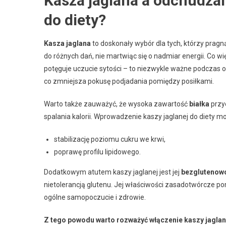
Kasza jaglana a odchudzan
do diety?
Kasza jaglana
to doskonały wybór dla tych, którzy pragn
do różnych dań, nie martwiąc się o nadmiar energii. Co wi
potęguje uczucie sytości – to niezwykle ważne podczas 
co zmniejsza pokusę podjadania pomiędzy posiłkami.
Warto także zauważyć, że wysoka zawartość
białka
przy
spalania kalorii. Wprowadzenie kaszy jaglanej do diety 
stabilizację poziomu cukru we krwi,
poprawę profilu lipidowego.
Dodatkowym atutem kaszy jaglanej jest jej
bezglutenow
nietolerancją glutenu. Jej właściwości zasadotwórcze
ogólne samopoczucie i zdrowie.
Z tego powodu warto rozważyć włączenie kaszy jaglan