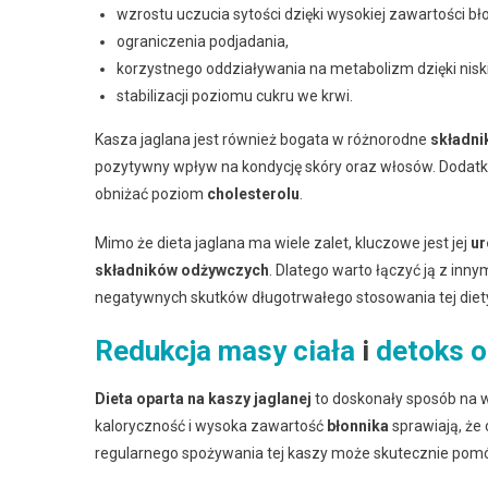
wzrostu uczucia sytości dzięki wysokiej zawartości bł
ograniczenia podjadania,
korzystnego oddziaływania na metabolizm dzięki nis
stabilizacji poziomu cukru we krwi.
Kasza jaglana jest również bogata w różnorodne
składni
pozytywny wpływ na kondycję skóry oraz włosów. Dodatk
obniżać poziom
cholesterolu
.
Mimo że dieta jaglana ma wiele zalet, kluczowe jest jej
ur
składników odżywczych
. Dlatego warto łączyć ją z in
negatywnych skutków długotrwałego stosowania tej diet
Redukcja masy ciała
i
detoks 
Dieta oparta na kaszy jaglanej
to doskonały sposób na w
kaloryczność i wysoka zawartość
błonnika
sprawiają, że 
regularnego spożywania tej kaszy może skutecznie pomóc