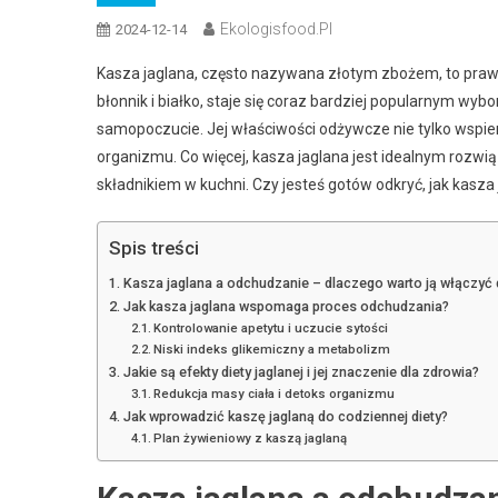
Ekologisfood.pl
2024-12-14
Kasza jaglana, często nazywana złotym zbożem, to praw
błonnik i białko, staje się coraz bardziej popularnym wy
samopoczucie. Jej właściwości odżywcze nie tylko wspiera
organizmu. Co więcej, kasza jaglana jest idealnym rozwi
składnikiem w kuchni. Czy jesteś gotów odkryć, jak kasza
Spis treści
Kasza jaglana a odchudzanie – dlaczego warto ją włączyć 
Jak kasza jaglana wspomaga proces odchudzania?
Kontrolowanie apetytu i uczucie sytości
Niski indeks glikemiczny a metabolizm
Jakie są efekty diety jaglanej i jej znaczenie dla zdrowia?
Redukcja masy ciała i detoks organizmu
Jak wprowadzić kaszę jaglaną do codziennej diety?
Plan żywieniowy z kaszą jaglaną