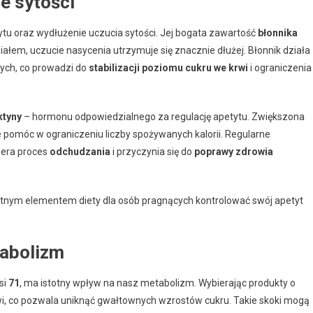
e sytości
tu oraz wydłużenie uczucia sytości. Jej bogata zawartość
błonnika
ziałem, uczucie nasycenia utrzymuje się znacznie dłużej. Błonnik działa
zych, co prowadzi do
stabilizacji poziomu cukru we krwi
i ograniczenia
ktyny
– hormonu odpowiedzialnego za regulację apetytu. Zwiększona
e pomóc w ograniczeniu liczby spożywanych kalorii. Regularne
iera proces
odchudzania
i przyczynia się do
poprawy zdrowia
stotnym elementem diety dla osób pragnących kontrolować swój apetyt
tabolizm
si
71
, ma istotny wpływ na nasz metabolizm. Wybierając produkty o
rwi, co pozwala uniknąć gwałtownych wzrostów cukru. Takie skoki mogą