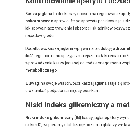
Kontrolowanie apetytu i uczuci
Kasza jaglana
to doskonały sposób na regulowanie apety
pokarmowego
sprawia, że po spożyciu posiłków z jej ud
jak spowalniacz trawienia i absorpcji składników odżywc
napadów głodu.
Dodatkowo, kasza jaglana wpływa na produkcję
adipone
ilość tego hormonu sprzyja zmniejszeniu łaknienia i moż
wprowadzenie kaszy jaglanej do codziennego menu wsp
metabolicznego
.
Z uwagi na swoje właściwości, kasza jaglana staje się i
oraz unikać podjadania między posiłkami.
Niski indeks glikemiczny a me
Niski indeks glikemiczny (IG)
kaszy jaglanej, który wyno
niskim IG, wspieramy stabilizację poziomu glukozy we k