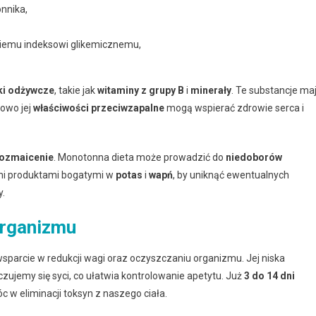
onnika,
kiemu indeksowi glikemicznemu,
ki odżywcze
, takie jak
witaminy z grupy B
i
minerały
. Te substancje ma
owo jej
właściwości przeciwzapalne
mogą wspierać zdrowie serca i
ozmaicenie
. Monotonna dieta może prowadzić do
niedoborów
nymi produktami bogatymi w
potas
i
wapń
, by uniknąć ewentualnych
y.
organizmu
sparcie w redukcji wagi oraz oczyszczaniu organizmu. Jej niska
czujemy się syci, co ułatwia kontrolowanie apetytu. Już
3 do 14 dni
 w eliminacji toksyn z naszego ciała.