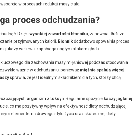
 wsparcie w procesach redukcji masy ciała.
aga proces odchudzania?
chudnąć. Dzięki
wysokiej zawartości błonnika
, zapewnia dłuższe
niczanie przyjmowanych kalorii.
Błonnik
dodatkowo spowalnia proces
m glukozy we krwi i zapobiega nagłym atakom głodu.
, kluczowego dla zachowania masy mięśniowej podczas stosowania
t niezwykle ważne w odchudzaniu, ponieważ
mięśnie spalają więcej
kaszy
sprawia, że jest idealnym składnikiem dla tych, którzy chcą
yszczających organizm z toksyn
. Regularne spożycie
kaszy jaglanej
zucie, co ma pozytywny wpływ na efektywność diety odchudzającej.
ennym elementem zdrowego stylu życia oraz skutecznej diety