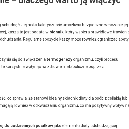
ie – dlaczego warto ją włączyć
ą schudnąć. Jej niska kaloryczność umożliwia bezpieczne włączanie jej
ęcej, kasza ta jest bogata w
błonnik
, który wspiera prawidłowe trawienie
odchudzania. Regularne spożycie kaszy może również ograniczać apety
czynia się do zwiększenia
termogenezy
organizmu, czyli procesu
może korzystnie wpłynąć na zdrowie metaboliczne poprzez:
ość
, co sprawia, że stanowi idealny składnik diety dla osób z celiakią lub
 pomagają również w odkwaszaniu organizmu, co ma pozytywny wpływ n
ej do codziennych posiłków
jako elementu diety odchudzającej.