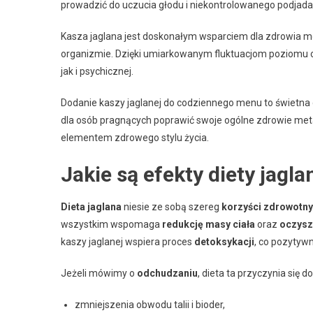
prowadzić do uczucia głodu i niekontrolowanego podjada
Kasza jaglana jest doskonałym wsparciem dla zdrowia me
organizmie. Dzięki umiarkowanym fluktuacjom poziomu 
jak i psychicznej.
Dodanie kaszy jaglanej do codziennego menu to świetna de
dla osób pragnących poprawić swoje ogólne zdrowie met
elementem zdrowego stylu życia.
Jakie są efekty diety jagla
Dieta jaglana
niesie ze sobą szereg
korzyści zdrowotn
wszystkim wspomaga
redukcję masy ciała
oraz
oczysz
kaszy jaglanej wspiera proces
detoksykacji
, co pozytyw
Jeżeli mówimy o
odchudzaniu
, dieta ta przyczynia się do
zmniejszenia obwodu talii i bioder,