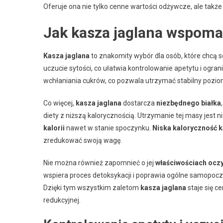
Oferuje ona nie tylko cenne wartości odżywcze, ale także
Jak kasza jaglana wspom
Kasza jaglana
to znakomity wybór dla osób, które chcą s
uczucie sytości, co ułatwia kontrolowanie apetytu i ogra
wchłaniania cukrów, co pozwala utrzymać stabilny pozio
Co więcej,
kasza jaglana
dostarcza
niezbędnego białka
diety z niższą kalorycznością. Utrzymanie tej masy jes
kalorii
nawet w stanie spoczynku.
Niska kaloryczność 
zredukować swoją wagę.
Nie można również zapomnieć o jej
właściwościach ocz
wspiera proces detoksykacji i poprawia ogólne samopoc
Dzięki tym wszystkim zaletom
kasza jaglana
staje się c
redukcyjnej.