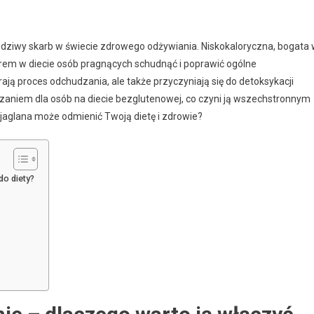
dziwy skarb w świecie zdrowego odżywiania. Niskokaloryczna, bogata
borem w diecie osób pragnących schudnąć i poprawić ogólne
ją proces odchudzania, ale także przyczyniają się do detoksykacji
ązaniem dla osób na diecie bezglutenowej, co czyni ją wszechstronnym
 jaglana może odmienić Twoją dietę i zdrowie?
do diety?