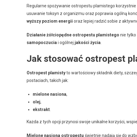
Regularne spożywanie ostropestu plamistego korzystni
usuwanie toksyn z organizmu oraz poprawia ogólną kond
wyższy poziom energii
oraz lepiej radzić sobie z aktywn
Działanie żółciopędne ostropestu plamistego
nie tylk
samopoczucia
i ogólnej
jakości życia
.
Jak stosować ostropest pl
Ostropest plamisty
to wartościowy składnik diety, szcze
postaciach, takich jak:
mielone nasiona
,
olej
,
ekstrakt
.
Każda z tych opcji przynosi swoje unikalne korzyści, wspi
Mielone nasiona ostropestu
świetnie nadają się do wzb