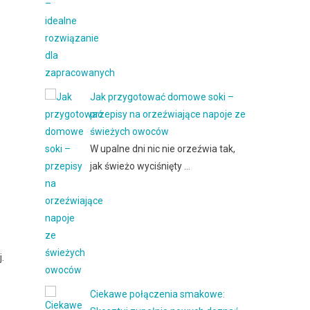
Jak przygotować domowe soki –
przepisy na orzeźwiające napoje ze
świeżych owoców
W upalne dni nic nie orzeźwia tak,
jak świeżo wyciśnięty …
.
Ciekawe połączenia smakowe: