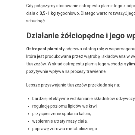
Gdy połączymy stosowanie ostropestu plamistego z odpo
ciała o
0,5-1 kg
tygodniowo. Dlatego warto rozważyć jeg
schudnąć.
Działanie żółciopędne i jego 
Ostropest plamisty
odgrywa istotną rolę w wspomagani
która jest produkowana przez wątrobę i składowana w w
tłuszczów. W skład ostropestu plamistego wchodzi
syli
pozytywnie wpływa na procesy trawienne.
Lepsze przyswajanie tłuszczów przekłada się na:
bardziej efektywne wchłanianie składników odżywczy
regulację poziomu lipidów we krwi,
przyspieszenie spalania kalorii,
wspieranie utraty masy ciała.
poprawę zdrowia metabolicznego.