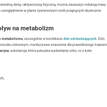
wiednią dietą i aktywnością fizyczną, można zauważyć redukcję masy
o uwzględnienie w planie żywieniowym osób pragnących skutecznie
wpływ na metabolizm
u
metabolizmu
, szczególnie w kontekście
diet odchudzających
. Żółć,
oreczku żółciowym, ma kluczowe znaczenie dla prawidłowego trawien
maryna
, substancja, która pobudza wydzielanie żółci, co z kolei
ch,