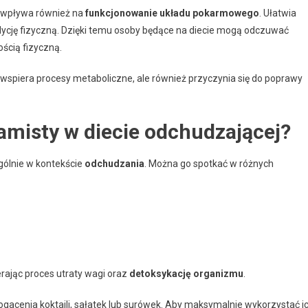
e wpływa również na
funkcjonowanie układu pokarmowego
. Ułatwia
ycję fizyczną. Dzięki temu osoby będące na diecie mogą odczuwać
ością fizyczną.
o wspiera procesy metaboliczne, ale również przyczynia się do poprawy
amisty w diecie odchudzającej?
gólnie w kontekście
odchudzania
. Można go spotkać w różnych
erając proces utraty wagi oraz
detoksykację organizmu
.
ogacenia koktajli, sałatek lub surówek. Aby maksymalnie wykorzystać i