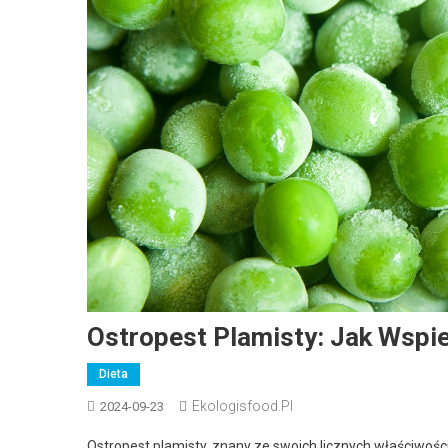
Ostropest Plamisty: Jak Wspi
Dieta
Ekologisfood.pl
2024-09-23
Ostropest plamisty, znany ze swoich licznych właściwośc