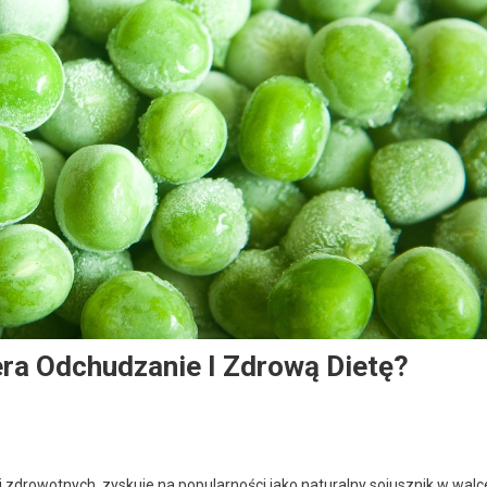
era Odchudzanie I Zdrową Dietę?
i zdrowotnych, zyskuje na popularności jako naturalny sojusznik w walc