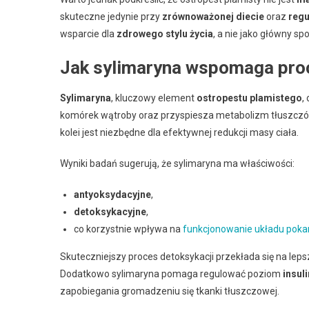
skuteczne jedynie przy
zrównoważonej diecie
oraz
regu
wsparcie dla
zdrowego stylu życia
, a nie jako główny s
Jak sylimaryna wspomaga pro
Sylimaryna
, kluczowy element
ostropestu plamistego
,
komórek wątroby oraz przyspiesza metabolizm tłuszczów
kolei jest niezbędne dla efektywnej redukcji masy ciała.
Wyniki badań sugerują, że sylimaryna ma właściwości:
antyoksydacyjne
,
detoksykacyjne
,
co korzystnie wpływa na
funkcjonowanie układu po
Skuteczniejszy proces detoksykacji przekłada się na le
Dodatkowo sylimaryna pomaga regulować poziom
insul
zapobiegania gromadzeniu się tkanki tłuszczowej.