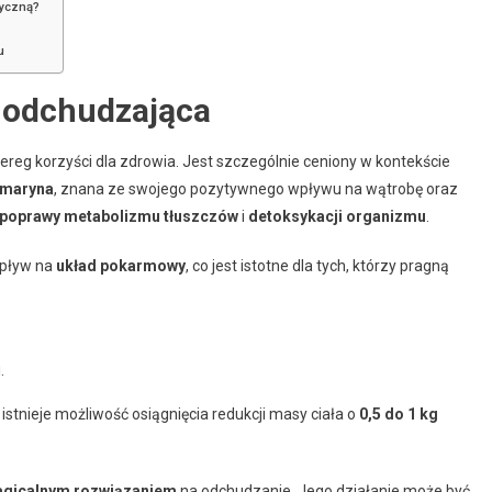
zyczną?
u
a odchudzająca
zereg korzyści dla zdrowia. Jest szczególnie ceniony w kontekście
imaryna
, znana ze swojego pozytywnego wpływu na wątrobę oraz
poprawy metabolizmu tłuszczów
i
detoksykacji organizmu
.
wpływ na
układ pokarmowy
, co jest istotne dla tych, którzy pragną
.
istnieje możliwość osiągnięcia redukcji masy ciała o
0,5 do 1 kg
gicalnym rozwiązaniem
na odchudzanie. Jego działanie może być