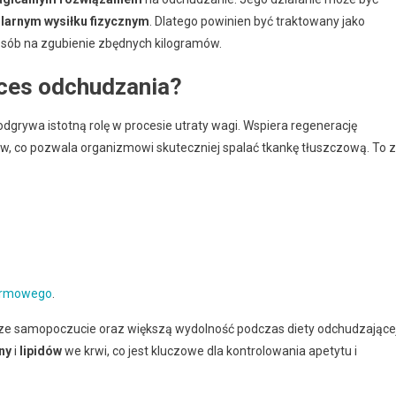
larnym wysiłku fizycznym
. Dlatego powinien być traktowany jako
posób na zgubienie zbędnych kilogramów.
ces odchudzania?
 odgrywa istotną rolę w procesie utraty wagi. Wspiera regenerację
, co pozwala organizmowi skuteczniej spalać tkankę tłuszczową. To z
karmowego
.
psze samopoczucie oraz większą wydolność podczas diety odchudzającej
iny
i
lipidów
we krwi, co jest kluczowe dla kontrolowania apetytu i