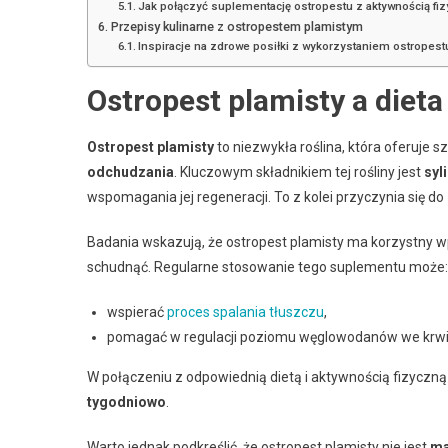
Jak połączyć suplementację ostropestu z aktywnością fi
Przepisy kulinarne z ostropestem plamistym
Inspiracje na zdrowe posiłki z wykorzystaniem ostropest
Ostropest plamisty a diet
Ostropest plamisty
to niezwykła roślina, która oferuje s
odchudzania
. Kluczowym składnikiem tej rośliny jest
syl
wspomagania jej regeneracji. To z kolei przyczynia się do
Badania wskazują, że ostropest plamisty ma korzystny 
schudnąć. Regularne stosowanie tego suplementu może:
wspierać
proces spalania tłuszczu
,
pomagać w regulacji poziomu węglowodanów we krwi
W połączeniu z odpowiednią dietą i aktywnością fizyczną 
tygodniowo
.
Warto jednak podkreślić, że ostropest plamisty nie jest
ma