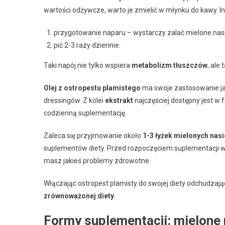
wartości odżywcze, warto je zmielić w młynku do kawy. I
przygotowanie naparu – wystarczy zalać mielone nas
pić 2-3 razy dziennie.
Taki napój nie tylko wspiera
metabolizm tłuszczów
, ale
Olej z ostropestu plamistego
ma swoje zastosowanie ja
dressingów. Z kolei
ekstrakt
najczęściej dostępny jest w 
codzienną suplementację.
Zaleca się przyjmowanie około
1-3 łyżek mielonych nas
suplementów diety. Przed rozpoczęciem suplementacji war
masz jakieś problemy zdrowotne.
Włączając ostropest plamisty do swojej diety odchudzając
zrównoważonej diety
.
Formy suplementacji: mielone n