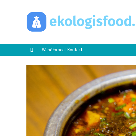
Skip
to
content
ekologisfood.pl
Ekologis
Współpraca I Kontakt