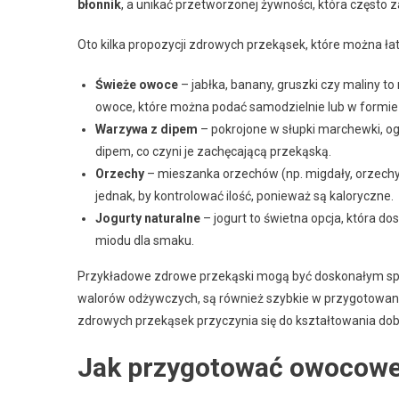
błonnik
, a unikać przetworzonej żywności, która często z
Oto kilka propozycji zdrowych przekąsek, które można ła
Świeże owoce
– jabłka, banany, gruszki czy maliny to 
owoce, które można podać samodzielnie lub w formie 
Warzywa z dipem
– pokrojone w słupki marchewki, 
dipem, co czyni je zachęcającą przekąską.
Orzechy
– mieszanka orzechów (np. migdały, orzechy 
jednak, by kontrolować ilość, ponieważ są kaloryczne.
Jogurty naturalne
– jogurt to świetna opcja, która 
miodu dla smaku.
Przykładowe zdrowe przekąski mogą być doskonałym sp
walorów odżywczych, są również szybkie w przygotowani
zdrowych przekąsek przyczynia się do kształtowania do
Jak przygotować owocowe s