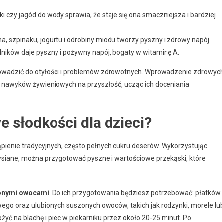
i czy jagód do wody sprawia, że staje się ona smaczniejsza i bardziej
 szpinaku, jogurtu i odrobiny miodu tworzy pyszny i zdrowy napój.
ników daje pyszny i pożywny napój, bogaty w witaminę A.
rowadzić do otyłości i problemów zdrowotnych. Wprowadzenie zdrowyc
h nawyków żywieniowych na przyszłość, ucząc ich doceniania
e słodkości dla dzieci?
ąpienie tradycyjnych, często pełnych cukru deserów. Wykorzystując
 owsiane, można przygotować pyszne i wartościowe przekąski, które
zonymi owocami
. Do ich przygotowania będziesz potrzebować: płatków
go oraz ulubionych suszonych owoców, takich jak rodzynki, morele lu
yć na blachę i piec w piekarniku przez około 20-25 minut. Po