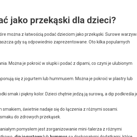
 jako przekąski dla dzieci?
óre można z łatwością podać dzieciom jako przekąski. Surowe warzyw
zwłaszcza gdy są odpowiednio zaprezentowane. Oto kilka popularnych
nia. Można je pokroić w słupki i podać z dipami, co czyni je ulubionym
mponują się z jogurtem lub hummusem. Można je pokroić w plastry lub
ki smak i piękny kolor. Dzieci chętnie jedzą ją surową, a dip podkreśla j
ym smakiem, świetnie nadaje się do łączenia z różnymi sosami.
o smaku do zdrowych przekąsek.
niałym pomysłem jest zorganizowanie mini-talerza z różnymi
atkowo,
dip jogurtowy
lub
hummus
są doskonałymi dodatkami, które