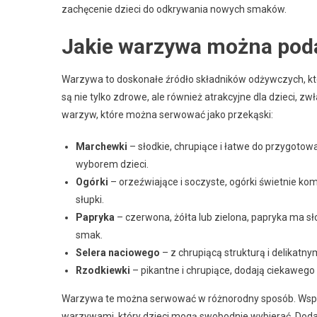
zachęcenie dzieci do odkrywania nowych smaków.
Jakie warzywa można podać
Warzywa to doskonałe źródło składników odżywczych, kt
są nie tylko zdrowe, ale również atrakcyjne dla dzieci, 
warzyw, które można serwować jako przekąski:
Marchewki
– słodkie, chrupiące i łatwe do przygotowa
wyborem dzieci.
Ogórki
– orzeźwiające i soczyste, ogórki świetnie ko
słupki.
Papryka
– czerwona, żółta lub zielona, papryka ma słod
smak.
Selera naciowego
– z chrupiącą strukturą i delikatn
Rzodkiewki
– pikantne i chrupiące, dodają ciekaweg
Warzywa te można serwować w różnorodny sposób. Wspa
warzywami, który dzieci mogą swobodnie wybierać. Dod