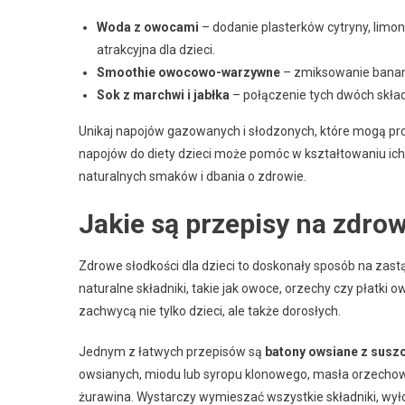
Woda z owocami
– dodanie plasterków cytryny, limonk
atrakcyjna dla dzieci.
Smoothie owocowo-warzywne
– zmiksowanie banana,
Sok z marchwi i jabłka
– połączenie tych dwóch skład
Unikaj napojów gazowanych i słodzonych, które mogą p
napojów do diety dzieci może pomóc w kształtowaniu ic
naturalnych smaków i dbania o zdrowie.
Jakie są przepisy na zdrow
Zdrowe słodkości dla dzieci to doskonały sposób na zast
naturalne składniki, takie jak owoce, orzechy czy płatki
zachwycą nie tylko dzieci, ale także dorosłych.
Jednym z łatwych przepisów są
batony owsiane z sus
owsianych, miodu lub syropu klonowego, masła orzechowe
żurawina. Wystarczy wymieszać wszystkie składniki, wyłoż