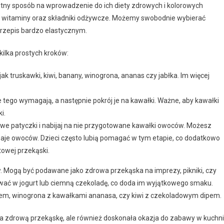
tny sposób na wprowadzenie do ich diety zdrowych i kolorowych
 w witaminy oraz składniki odżywcze. Możemy swobodnie wybierać
 przepis bardzo elastycznym.
ilka prostych kroków:
jak truskawki, kiwi, banany, winogrona, ananas czy jabłka. Im więcej
e tego wymagają, a następnie pokrój je na kawałki. Ważne, aby kawałki
i.
we patyczki i nabijaj na nie przygotowane kawałki owoców. Możesz
odzaje owoców. Dzieci często lubią pomagać w tym etapie, co dodatkowo
towej przekąski.
Mogą być podawane jako zdrowa przekąska na imprezy, pikniki, czy
ować w jogurt lub ciemną czekoladę, co doda im wyjątkowego smaku.
urtem, winogrona z kawałkami ananasa, czy kiwi z czekoladowym dipem.
 zdrową przekąskę, ale również doskonała okazja do zabawy w kuchni 