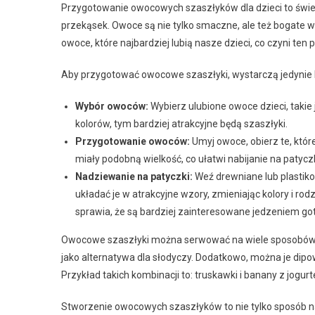
Przygotowanie owocowych szaszłyków dla dzieci to świe
przekąsek. Owoce są nie tylko smaczne, ale też bogate
owoce, które najbardziej lubią nasze dzieci, co czyni ten
Aby przygotować owocowe szaszłyki, wystarczą jedynie k
Wybór owoców:
Wybierz ulubione owoce dzieci, takie 
kolorów, tym bardziej atrakcyjne będą szaszłyki.
Przygotowanie owoców:
Umyj owoce, obierz te, któr
miały podobną wielkość, co ułatwi nabijanie na patyczk
Nadziewanie na patyczki:
Weź drewniane lub plastiko
układać je w atrakcyjne wzory, zmieniając kolory i r
sprawia, że są bardziej zainteresowane jedzeniem go
Owocowe szaszłyki można serwować na wiele sposobów. 
jako alternatywa dla słodyczy. Dodatkowo, można je dip
Przykład takich kombinacji to: truskawki i banany z jog
Stworzenie owocowych szaszłyków to nie tylko sposób na