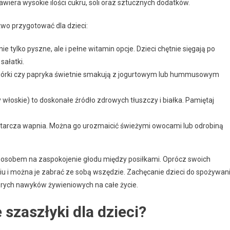
awiera wysokie ilości cukru, soli oraz sztucznych dodatków.
two przygotować dla dzieci:
nie tylko pyszne, ale i pełne witamin opcje. Dzieci chętnie sięgają po
sałatki.
ogórki czy papryka świetnie smakują z jogurtowym lub hummusowym
włoskie) to doskonałe źródło zdrowych tłuszczy i białka. Pamiętaj
dostarcza wapnia. Można go urozmaicić świeżymi owocami lub odrobiną
osobem na zaspokojenie głodu między posiłkami. Oprócz swoich
u i można je zabrać ze sobą wszędzie. Zachęcanie dzieci do spożywan
brych nawyków żywieniowych na całe życie.
zaszłyki dla dzieci?