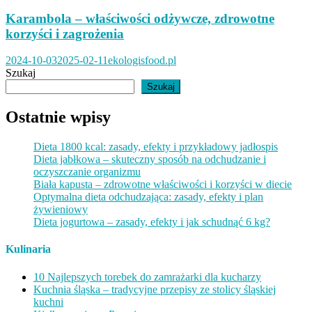
Karambola – właściwości odżywcze, zdrowotne
korzyści i zagrożenia
2024-10-03
2025-02-11
ekologisfood.pl
Szukaj
Szukaj
Ostatnie wpisy
Dieta 1800 kcal: zasady, efekty i przykładowy jadłospis
Dieta jabłkowa – skuteczny sposób na odchudzanie i
oczyszczanie organizmu
Biała kapusta – zdrowotne właściwości i korzyści w diecie
Optymalna dieta odchudzająca: zasady, efekty i plan
żywieniowy
Dieta jogurtowa – zasady, efekty i jak schudnąć 6 kg?
Kulinaria
10 Najlepszych torebek do zamrażarki dla kucharzy
Kuchnia śląska – tradycyjne przepisy ze stolicy śląskiej
kuchni