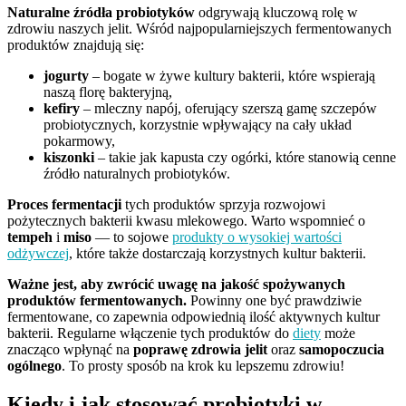
Naturalne źródła probiotyków
odgrywają kluczową rolę w
zdrowiu naszych jelit. Wśród najpopularniejszych fermentowanych
produktów znajdują się:
jogurty
– bogate w żywe kultury bakterii, które wspierają
naszą florę bakteryjną,
kefiry
– mleczny napój, oferujący szerszą gamę szczepów
probiotycznych, korzystnie wpływający na cały układ
pokarmowy,
kiszonki
– takie jak kapusta czy ogórki, które stanowią cenne
źródło naturalnych probiotyków.
Proces fermentacji
tych produktów sprzyja rozwojowi
pożytecznych bakterii kwasu mlekowego. Warto wspomnieć o
tempeh
i
miso
— to sojowe
produkty o wysokiej wartości
odżywczej
, które także dostarczają korzystnych kultur bakterii.
Ważne jest, aby zwrócić uwagę na jakość spożywanych
produktów fermentowanych.
Powinny one być prawdziwie
fermentowane, co zapewnia odpowiednią ilość aktywnych kultur
bakterii. Regularne włączenie tych produktów do
diety
może
znacząco wpłynąć na
poprawę zdrowia jelit
oraz
samopoczucia
ogólnego
. To prosty sposób na krok ku lepszemu zdrowiu!
Kiedy i jak stosować probiotyki w