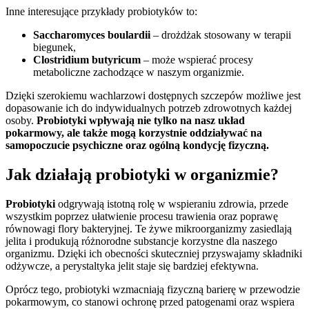
Inne interesujące przykłady probiotyków to:
Saccharomyces boulardii
– drożdżak stosowany w terapii
biegunek,
Clostridium butyricum
– może wspierać procesy
metaboliczne zachodzące w naszym organizmie.
Dzięki szerokiemu wachlarzowi dostępnych szczepów możliwe jest
dopasowanie ich do indywidualnych potrzeb zdrowotnych każdej
osoby.
Probiotyki wpływają nie tylko na nasz układ
pokarmowy, ale także mogą korzystnie oddziaływać na
samopoczucie psychiczne oraz ogólną kondycję fizyczną.
Jak działają probiotyki w organizmie?
Probiotyki
odgrywają istotną rolę w wspieraniu zdrowia, przede
wszystkim poprzez ułatwienie procesu trawienia oraz poprawę
równowagi flory bakteryjnej. Te żywe mikroorganizmy zasiedlają
jelita i produkują różnorodne substancje korzystne dla naszego
organizmu. Dzięki ich obecności skuteczniej przyswajamy składniki
odżywcze, a perystaltyka jelit staje się bardziej efektywna.
Oprócz tego, probiotyki wzmacniają fizyczną barierę w przewodzie
pokarmowym, co stanowi ochronę przed patogenami oraz wspiera