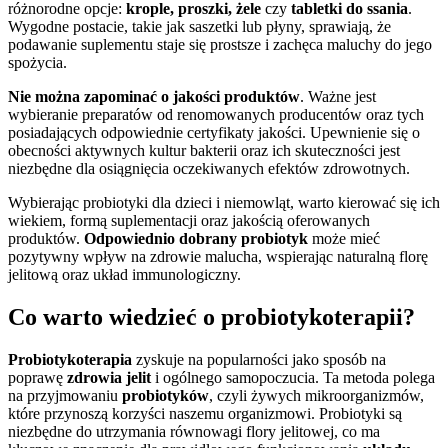
różnorodne opcje:
krople, proszki, żele
czy
tabletki do ssania
.
Wygodne postacie, takie jak saszetki lub płyny, sprawiają, że
podawanie suplementu staje się prostsze i zachęca maluchy do jego
spożycia.
Nie można zapominać o jakości produktów
. Ważne jest
wybieranie preparatów od renomowanych producentów oraz tych
posiadających odpowiednie certyfikaty jakości. Upewnienie się o
obecności aktywnych kultur bakterii oraz ich skuteczności jest
niezbędne dla osiągnięcia oczekiwanych efektów zdrowotnych.
Wybierając probiotyki dla dzieci i niemowląt, warto kierować się ich
wiekiem, formą suplementacji oraz jakością oferowanych
produktów.
Odpowiednio dobrany probiotyk
może mieć
pozytywny wpływ na zdrowie malucha, wspierając naturalną florę
jelitową oraz układ immunologiczny.
Co warto wiedzieć o probiotykoterapii?
Probiotykoterapia
zyskuje na popularności jako sposób na
poprawę
zdrowia jelit
i ogólnego samopoczucia. Ta metoda polega
na przyjmowaniu
probiotyków
, czyli żywych mikroorganizmów,
które przynoszą korzyści naszemu organizmowi. Probiotyki są
niezbędne do utrzymania równowagi flory jelitowej, co ma