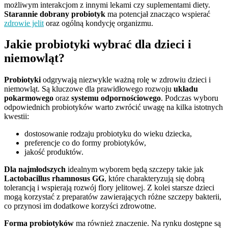
możliwym interakcjom z innymi lekami czy suplementami diety.
Starannie dobrany probiotyk
ma potencjał znacząco wspierać
zdrowie jelit
oraz ogólną kondycję organizmu.
Jakie probiotyki wybrać dla dzieci i
niemowląt?
Probiotyki
odgrywają niezwykle ważną rolę w zdrowiu dzieci i
niemowląt. Są kluczowe dla prawidłowego rozwoju
układu
pokarmowego
oraz
systemu odpornościowego
. Podczas wyboru
odpowiednich probiotyków warto zwrócić uwagę na kilka istotnych
kwestii:
dostosowanie rodzaju probiotyku do wieku dziecka,
preferencje co do formy probiotyków,
jakość produktów.
Dla najmłodszych
idealnym wyborem będą szczepy takie jak
Lactobacillus rhamnosus GG
, które charakteryzują się dobrą
tolerancją i wspierają rozwój flory jelitowej. Z kolei starsze dzieci
mogą korzystać z preparatów zawierających różne szczepy bakterii,
co przynosi im dodatkowe korzyści zdrowotne.
Forma probiotyków
ma również znaczenie. Na rynku dostępne są