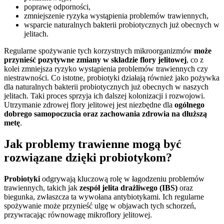
poprawę odporności,
zmniejszenie ryzyka wystąpienia problemów trawiennych,
wsparcie naturalnych bakterii probiotycznych już obecnych w
jelitach.
Regularne spożywanie tych korzystnych mikroorganizmów
może
przynieść pozytywne zmiany w składzie flory jelitowej
, co z
kolei zmniejsza ryzyko wystąpienia problemów trawiennych czy
niestrawności. Co istotne, probiotyki działają również jako pożywka
dla naturalnych bakterii probiotycznych już obecnych w naszych
jelitach. Taki proces sprzyja ich dalszej kolonizacji i rozwojowi.
Utrzymanie zdrowej flory jelitowej jest niezbędne dla
ogólnego
dobrego samopoczucia oraz zachowania zdrowia na dłuższą
metę
.
Jak problemy trawienne mogą być
rozwiązane dzięki probiotykom?
Probiotyki
odgrywają kluczową rolę w łagodzeniu problemów
trawiennych, takich jak
zespół jelita drażliwego (IBS)
oraz
biegunka, zwłaszcza ta wywołana antybiotykami. Ich regularne
spożywanie może przynieść ulgę w objawach tych schorzeń,
przywracając równowagę mikroflory jelitowej.