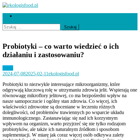
Skip
to
ekologisfood.pl
Ekologis
Współpraca i kontakt
content
Szukaj:
Probiotyki – co warto wiedzieć o ich
działaniu i zastosowaniu?
Dieta
2024-07-08
2025-02-11
ekologisfood.pl
Probiotyki to niezwykle interesujące mikroorganizmy, które
odgrywają kluczową rolę w utrzymaniu zdrowia jelit. Wspierają one
równowagę mikroflory jelitowej, co ma bezpośredni wpływ na
nasze samopoczucie i ogólny stan zdrowia. Co więcej, ich
właściwości zdrowotne są doceniane w leczeniu różnych
dolegliwości, od problemów trawiennych po wsparcie układu
immunologicznego. Zastanawiając się nad ich korzystnym
wpływem na organizm, warto przyjrzeć się nie tylko rodzajom
probiotyków, ale także ich naturalnym źródłom i sposobom
suplementacji. W miarę jak coraz więcej osób odkrywa zalety