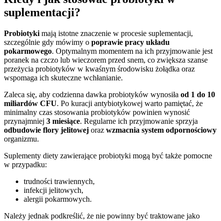
suplementacji?
Probiotyki
mają istotne znaczenie w procesie suplementacji,
szczególnie gdy mówimy o
poprawie pracy układu
pokarmowego
. Optymalnym momentem na ich przyjmowanie jest
poranek na czczo lub wieczorem przed snem, co zwiększa szanse
przeżycia probiotyków w kwaśnym środowisku żołądka oraz
wspomaga ich skuteczne wchłanianie.
Zaleca się, aby codzienna dawka probiotyków wynosiła
od 1 do 10
miliardów CFU
. Po kuracji antybiotykowej warto pamiętać, że
minimalny czas stosowania probiotyków powinien wynosić
przynajmniej
3 miesiące
. Regularne ich przyjmowanie sprzyja
odbudowie flory jelitowej
oraz
wzmacnia system odpornościowy
organizmu.
Suplementy diety zawierające probiotyki mogą być także pomocne
w przypadku:
trudności trawiennych,
infekcji jelitowych,
alergii pokarmowych.
Należy jednak podkreślić, że nie powinny być traktowane jako