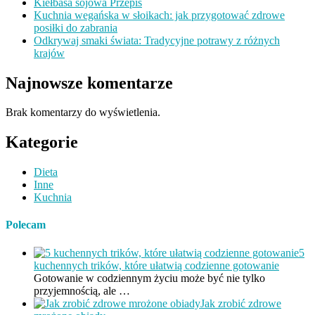
Kiełbasa sojowa Przepis
Kuchnia wegańska w słoikach: jak przygotować zdrowe
posiłki do zabrania
Odkrywaj smaki świata: Tradycyjne potrawy z różnych
krajów
Najnowsze komentarze
Brak komentarzy do wyświetlenia.
Kategorie
Dieta
Inne
Kuchnia
Polecam
5
kuchennych trików, które ułatwią codzienne gotowanie
Gotowanie w codziennym życiu może być nie tylko
przyjemnością, ale …
Jak zrobić zdrowe