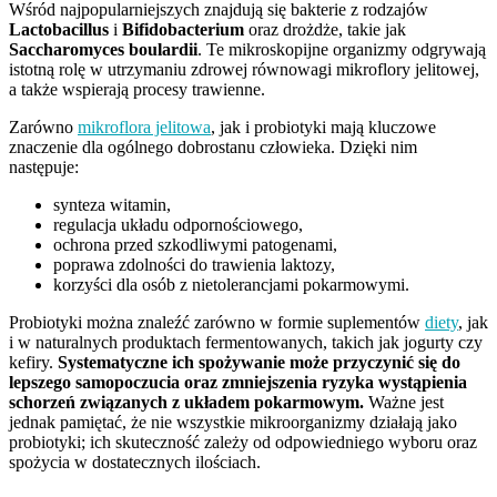
Wśród najpopularniejszych znajdują się bakterie z rodzajów
Lactobacillus
i
Bifidobacterium
oraz drożdże, takie jak
Saccharomyces boulardii
. Te mikroskopijne organizmy odgrywają
istotną rolę w utrzymaniu zdrowej równowagi mikroflory jelitowej,
a także wspierają procesy trawienne.
Zarówno
mikroflora jelitowa
, jak i probiotyki mają kluczowe
znaczenie dla ogólnego dobrostanu człowieka. Dzięki nim
następuje:
synteza witamin,
regulacja układu odpornościowego,
ochrona przed szkodliwymi patogenami,
poprawa zdolności do trawienia laktozy,
korzyści dla osób z nietolerancjami pokarmowymi.
Probiotyki można znaleźć zarówno w formie suplementów
diety
, jak
i w naturalnych produktach fermentowanych, takich jak jogurty czy
kefiry.
Systematyczne ich spożywanie może przyczynić się do
lepszego samopoczucia oraz zmniejszenia ryzyka wystąpienia
schorzeń związanych z układem pokarmowym.
Ważne jest
jednak pamiętać, że nie wszystkie mikroorganizmy działają jako
probiotyki; ich skuteczność zależy od odpowiedniego wyboru oraz
spożycia w dostatecznych ilościach.