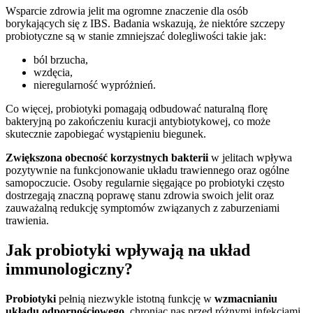
Wsparcie zdrowia jelit ma ogromne znaczenie dla osób
borykających się z IBS. Badania wskazują, że niektóre szczepy
probiotyczne są w stanie zmniejszać dolegliwości takie jak:
ból brzucha,
wzdęcia,
nieregularność wypróżnień.
Co więcej, probiotyki pomagają odbudować naturalną florę
bakteryjną po zakończeniu kuracji antybiotykowej, co może
skutecznie zapobiegać wystąpieniu biegunek.
Zwiększona obecność korzystnych bakterii
w jelitach wpływa
pozytywnie na funkcjonowanie układu trawiennego oraz ogólne
samopoczucie. Osoby regularnie sięgające po probiotyki często
dostrzegają znaczną poprawę stanu zdrowia swoich jelit oraz
zauważalną redukcję symptomów związanych z zaburzeniami
trawienia.
Jak probiotyki wpływają na układ
immunologiczny?
Probiotyki
pełnią niezwykle istotną funkcję w
wzmacnianiu
układu odpornościowego
, chroniąc nas przed różnymi infekcjami.