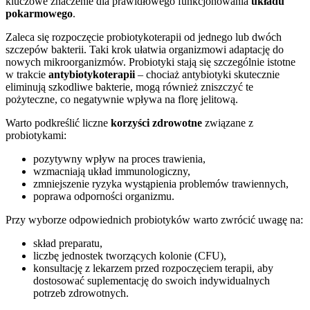
kluczowe znaczenie dla prawidłowego funkcjonowania
układu
pokarmowego
.
Zaleca się rozpoczęcie probiotykoterapii od jednego lub dwóch
szczepów bakterii. Taki krok ułatwia organizmowi adaptację do
nowych mikroorganizmów. Probiotyki stają się szczególnie istotne
w trakcie
antybiotykoterapii
– chociaż antybiotyki skutecznie
eliminują szkodliwe bakterie, mogą również zniszczyć te
pożyteczne, co negatywnie wpływa na florę jelitową.
Warto podkreślić liczne
korzyści zdrowotne
związane z
probiotykami:
pozytywny wpływ na proces trawienia,
wzmacniają układ immunologiczny,
zmniejszenie ryzyka wystąpienia problemów trawiennych,
poprawa odporności organizmu.
Przy wyborze odpowiednich probiotyków warto zwrócić uwagę na:
skład preparatu,
liczbę jednostek tworzących kolonie (CFU),
konsultację z lekarzem przed rozpoczęciem terapii, aby
dostosować suplementację do swoich indywidualnych
potrzeb zdrowotnych.