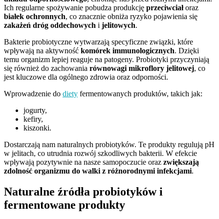
Ich regularne spożywanie pobudza produkcję
przeciwciał
oraz
białek ochronnych
, co znacznie obniża ryzyko pojawienia się
zakażeń dróg oddechowych
i
jelitowych
.
Bakterie probiotyczne wytwarzają specyficzne związki, które
wpływają na aktywność
komórek immunologicznych
. Dzięki
temu organizm lepiej reaguje na patogeny. Probiotyki przyczyniają
się również do zachowania
równowagi mikroflory jelitowej
, co
jest kluczowe dla ogólnego zdrowia oraz odporności.
Wprowadzenie do
diety
fermentowanych produktów, takich jak:
jogurty,
kefiry,
kiszonki.
Dostarczają nam naturalnych probiotyków. Te produkty regulują pH
w jelitach, co utrudnia rozwój szkodliwych bakterii. W efekcie
wpływają pozytywnie na nasze samopoczucie oraz
zwiększają
zdolność organizmu do walki z różnorodnymi infekcjami
.
Naturalne źródła probiotyków i
fermentowane produkty