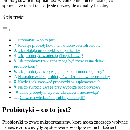
probiotyków, ich popularność w codziennej diecie rośnie, co
sprawia, że temat ten staje się niezwykle aktualny i istotny.
Spis treści
Probiotyki – co to jest?
Rodzaje probiotyków i ich właściwości zdrowotne
Jak działają probiotyki w organizmie?
Jak probiotyki wspierają florę jelitową?
Jak problemy trawienne mogą być rozwiązane dzięki
probiotykom?
Jak probiotyki wpływają na układ immunologiczny?
Naturalne źródła probiotyków i fermentowane produkty
Kiedy i jak stosować probiotyki w suplementacji?
Na co zwrócić uwagę przy wyborze probiotyków?
Jakie probiotyki wybrać dla dzieci i niemowląt?
Co warto wiedzieć o probiotykoterapii?
Probiotyki – co to jest?
Probiotyki
to żywe mikroorganizmy, które mogą znacząco wpłynąć
na nasze zdrowie, gdy są stosowane w odpowiednich ilościach.