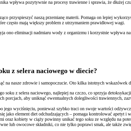
nika wpływa pozytywnie na procesy trawienne i sprawia, że dłużej czu
ząco przyspieszyć naszą przemianę materii. Pomaga on lepiej wykorzy
 które często mają większy problem z utrzymaniem prawidłowej wagi.
ja ono eliminacji nadmiaru wody z organizmu i korzystnie wpływa na
oku z selera naciowego w diecie?
nąć na nasze zdrowie i samopoczucie. Oto kilka istotnych wskazówek 
go soku z selera naciowego, najlepiej na czczo, co sprzyja detoksykac
ch porcjach, aby uniknąć ewentualnych dolegliwości trawiennych, za
 po jego wyciśnięciu, ponieważ szybko traci on swoje wartości odżywc
 się jako element diet odchudzających – pomaga kontrolować apetyt i 
mi oraz kobiety w ciąży powinny unikać tego soku ze względu na poten
wne lub owocowe składniki, co nie tylko poprawi smak, ale także zw