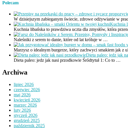
Polecam
W dzisiejszym zabieganym świecie, zdrowe odżywianie w pr
Kuchnia l
Kuchnia libańska to prawdziwa uczta dla zmysłów, która prze
Naleśniki z serem to danie, które od lat króluje w …
Marzysz o idealnym burgerze, który zachwyci smakiem jak z 
Dieta paleo: jedz jak 
Dieta paleo: jedz jak nasi przodkowie Śródtytuł 1: Co to …
Archiwa
lipiec 2026
czerwiec 2026
maj 2026
kwiecień 2026
marzec 2026
luty 2026
styczeń 2026
grudzień 2025
październik 2025