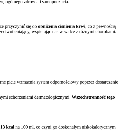
wę ogólnego zdrowia i samopoczucia.
że przyczynić się do
obniżenia ciśnienia krwi
, co z pewnością
przeciwutleniający, wspierając nas w walce z różnymi chorobami.
larne picie wzmacnia system odpornościowy poprzez dostarczenie
nymi schorzeniami dermatologicznymi.
Wszechstronność tego
e
13 kcal
na 100 ml, co czyni go doskonałym niskokalorycznym