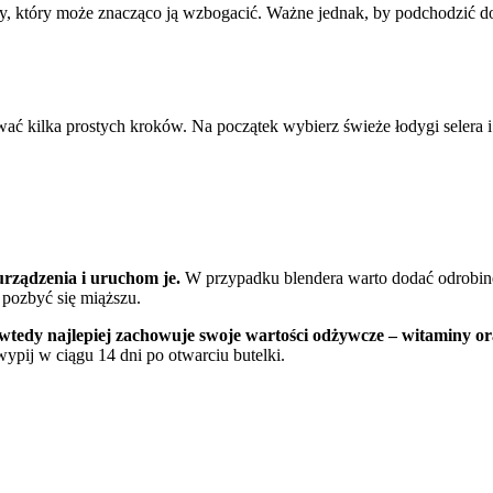
y, który może znacząco ją wzbogacić. Ważne jednak, by podchodzić d
ć kilka prostych kroków. Na początek wybierz świeże łodygi selera i 
urządzenia i uruchom je.
W przypadku blendera warto dodać odrobin
 pozbyć się miąższu.
 wtedy najlepiej zachowuje swoje wartości odżywcze – witaminy or
 wypij w ciągu 14 dni po otwarciu butelki.