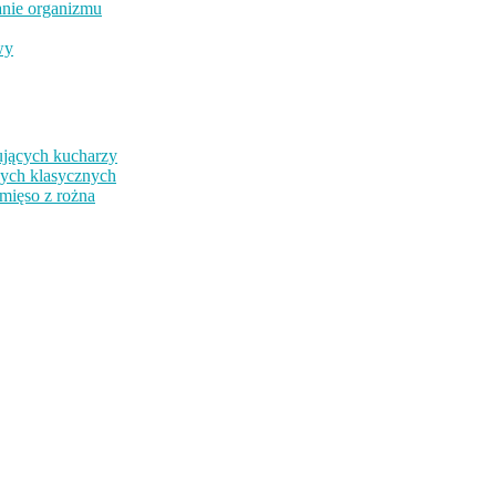
anie organizmu
wy
ujących kucharzy
nych klasycznych
mięso z rożna