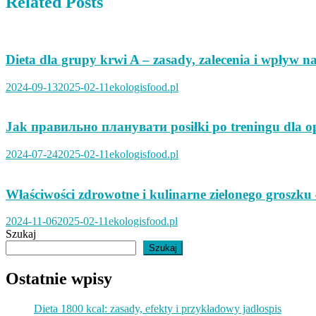
Related Posts
Dieta dla grupy krwi A – zasady, zalecenia i wpływ n
2024-09-13
2025-02-11
ekologisfood.pl
Jak правильно планувати posiłki po treningu dla op
2024-07-24
2025-02-11
ekologisfood.pl
Właściwości zdrowotne i kulinarne zielonego groszku
2024-11-06
2025-02-11
ekologisfood.pl
Szukaj
Szukaj
Ostatnie wpisy
Dieta 1800 kcal: zasady, efekty i przykładowy jadłospis