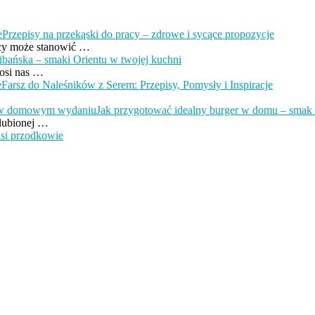
Przepisy na przekąski do pracy – zdrowe i sycące propozycje
acy może stanowić …
ibańska – smaki Orientu w twojej kuchni
nosi nas …
Farsz do Naleśników z Serem: Przepisy, Pomysły i Inspiracje
Jak przygotować idealny burger w domu – sma
ulubionej …
nasi przodkowie