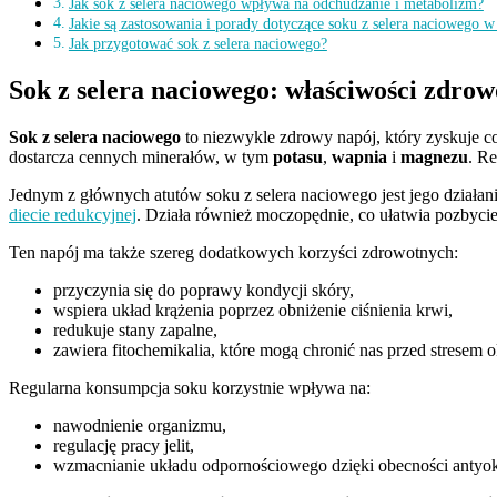
Jak sok z selera naciowego wpływa na odchudzanie i metabolizm?
Jakie są zastosowania i porady dotyczące soku z selera naciowego w
Jak przygotować sok z selera naciowego?
Sok z selera naciowego: właściwości zdrow
Sok z selera naciowego
to niezwykle zdrowy napój, który zyskuje co
dostarcza cennych minerałów, w tym
potasu
,
wapnia
i
magnezu
. R
Jednym z głównych atutów soku z selera naciowego jest jego działan
diecie redukcyjnej
. Działa również moczopędnie, co ułatwia pozbycie
Ten napój ma także szereg dodatkowych korzyści zdrowotnych:
przyczynia się do poprawy kondycji skóry,
wspiera układ krążenia poprzez obniżenie ciśnienia krwi,
redukuje stany zapalne,
zawiera fitochemikalia, które mogą chronić nas przed stresem
Regularna konsumpcja soku korzystnie wpływa na:
nawodnienie organizmu,
regulację pracy jelit,
wzmacnianie układu odpornościowego dzięki obecności anty