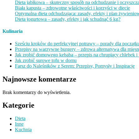
Dieta jabłkowa – skuteczny sposób na odchudzanie i oczyszcz
Biała kapusta – zdrowotne właściwości i korzyści w diecie
Optymalna dieta odchudzająca: zasady, efekty i plan żywienio
Dieta jogurtowa – zasady, efekty i jak schudnąć 6 kg?
Kulinaria
Sześciu kroków do perfekcyjnej potrawy – porady dla początk
Przepisy na warzywne burgery – zdrowa alternatywa dla mięs
Jak zrobić domowego kebaba – przepis na chrupiący chlebek i 
Jak zrobić surowe tofu w domu
Farsz do Naleśników z Serem: Przepisy, Pomysły i Inspiracje
Najnowsze komentarze
Brak komentarzy do wyświetlenia.
Kategorie
Dieta
Inne
Kuchnia