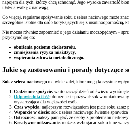
napojem dla tych, którzy chcą schudnąć. Jego wysoka zawartość błon
ułatwia walkę z nadwagą.
Co więcej, regularne spożywanie soku z selera naciowego może znac
szczególnie istotne dla osób borykających się z insulinoopornością,
Nie można również zapomnieć o jego działaniu moczopędnym – sprzy
przyczynić się do:
obniżenia poziomu cholesterolu
,
zmniejszenia ryzyka miażdżycy
,
wspierania zdrowia metabolicznego.
Jakie są zastosowania i porady dotyczące s
Sok z selera naciowego
ma wiele zalet, które mogą korzystnie wpły
Codzienne spożycie
: warto zacząć dzień od świeżo wyciśnięte
Odpowiednia ilość
: dobrze jest spożywać sok w umiarkowany
wystarczająca dla większości osób.
Czas wypicia
: najlepszym rozwiązaniem jest picie soku zaraz
Wsparcie w diecie
: sok z selera naciowego świetnie sprawdza
Ostrożność
: należy pamiętać, że osoby z problemami nerkowy
Kreatywne miksowanie
: możesz wzbogacać sok o inne warzy