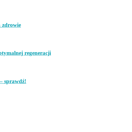
a zdrowie
tymalnej regeneracji
 – sprawdź!