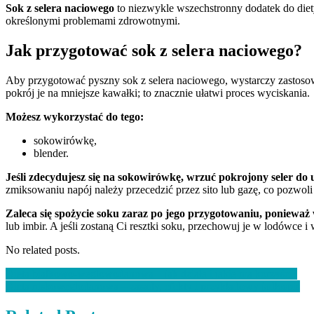
Sok z selera naciowego
to niezwykle wszechstronny dodatek do diet
określonymi problemami zdrowotnymi.
Jak przygotować sok z selera naciowego?
Aby przygotować pyszny sok z selera naciowego, wystarczy zastosowa
pokrój je na mniejsze kawałki; to znacznie ułatwi proces wyciskania.
Możesz wykorzystać do tego:
sokowirówkę,
blender.
Jeśli zdecydujesz się na sokowirówkę, wrzuć pokrojony seler do 
zmiksowaniu napój należy przecedzić przez sito lub gazę, co pozwoli
Zaleca się spożycie soku zaraz po jego przygotowaniu, ponieważ
lub imbir. A jeśli zostaną Ci resztki soku, przechowuj je w lodówce i
No related posts.
Nawigacja
Dieta białkowo-węglowodanowa – jak działa i jakie ma korzyści?
Dieta niskowęglodanowa – zasady, efekty i przykładowy jadłospis
wpisu