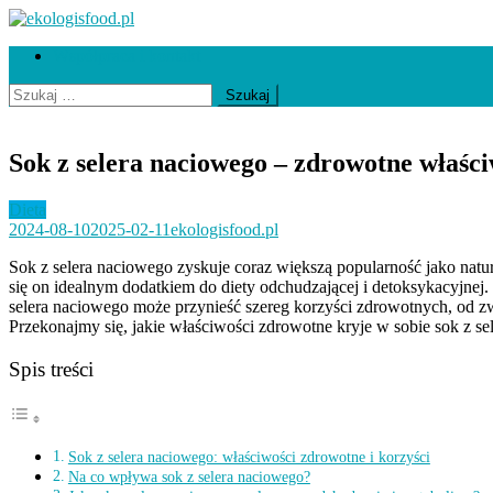
Skip
to
ekologisfood.pl
Ekologis
Współpraca i kontakt
content
Szukaj:
Sok z selera naciowego – zdrowotne właściw
Dieta
2024-08-10
2025-02-11
ekologisfood.pl
Sok z selera naciowego zyskuje coraz większą popularność jako natu
się on idealnym dodatkiem do diety odchudzającej i detoksykacyjnej
selera naciowego może przynieść szereg korzyści zdrowotnych, od zw
Przekonajmy się, jakie właściwości zdrowotne kryje w sobie sok z se
Spis treści
Sok z selera naciowego: właściwości zdrowotne i korzyści
Na co wpływa sok z selera naciowego?