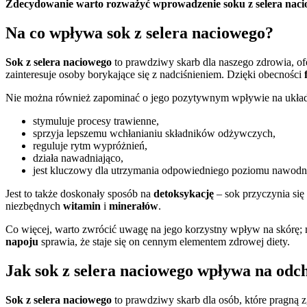
Zdecydowanie warto rozważyć wprowadzenie soku z selera nacio
Na co wpływa sok z selera naciowego?
Sok z selera naciowego
to prawdziwy skarb dla naszego zdrowia, of
zainteresuje osoby borykające się z nadciśnieniem. Dzięki obecności
Nie można również zapominać o jego pozytywnym wpływie na układ
stymuluje procesy trawienne,
sprzyja lepszemu wchłanianiu składników odżywczych,
reguluje rytm wypróżnień,
działa nawadniająco,
jest kluczowy dla utrzymania odpowiedniego poziomu nawodn
Jest to także doskonały sposób na
detoksykację
– sok przyczynia się
niezbędnych
witamin
i
minerałów
.
Co więcej, warto zwrócić uwagę na jego korzystny wpływ na skórę
napoju
sprawia, że staje się on cennym elementem zdrowej diety.
Jak sok z selera naciowego wpływa na odc
Sok z selera naciowego
to prawdziwy skarb dla osób, które pragną