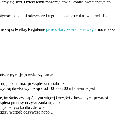
jemy się syci. Dzięki temu możemy łatwiej kontrolować apetyt, co
stywać składniki odżywcze i reguluje poziom cukru we krwi. To
 naszą sylwetkę. Regularne
picie soku z selera naciowego
może także
dotyczących jego wykorzystania:
ji organizmu oraz przyspiesza metabolizm.
zwyczaj dawka wynosząca od 100 do 200 ml dziennie jest
ze, im świeższy napój, tym więcej korzyści zdrowotnych przynosi.
wspiera procesy oczyszczania organizmu.
cjalne ryzyko dla zdrowia.
iększy wartość odżywczą napoju.