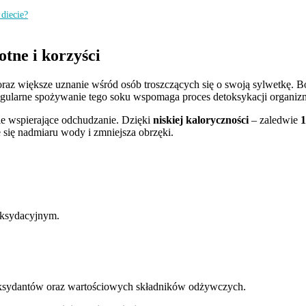
 diecie?
otne i korzyści
raz większe uznanie wśród osób troszczących się o swoją sylwetkę. Bo
egularne spożywanie tego soku wspomaga proces detoksykacji organizm
ie wspierające odchudzanie. Dzięki
niskiej kaloryczności
– zaledwie
1
 się nadmiaru wody i zmniejsza obrzęki.
 oksydacyjnym.
oksydantów oraz wartościowych składników odżywczych.