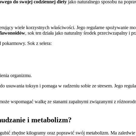
wego do swojej codziennej diety
jako naturalnego sposobu na popra
erujący wiele korzystnych właściwości. Jego regularne spożywanie mo
flawonoidów
, sok ten działa jako naturalny środek przeciwzapalny i 
 pokarmowy. Sok z selera:
ienia organizmu.
 do usuwania toksyn i pomaga w radzeniu sobie ze stresem. Jego regu
; może wspomagać walkę ze stanami zapalnymi związanymi z różnorod
hudzanie i metabolizm?
 zgubić zbędne kilogramy oraz poprawić swój metabolizm. Ma zaledwi