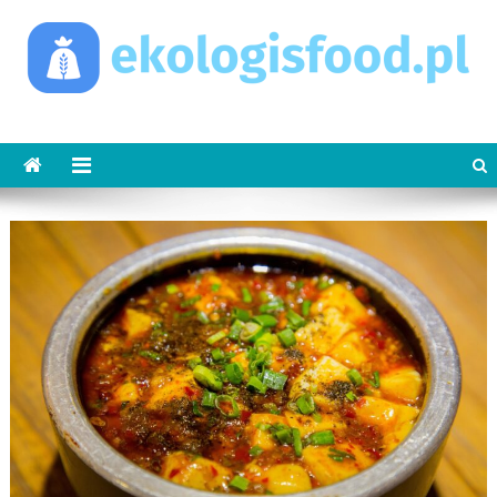
Skip
to
content
ekologisfood.pl
Ekologis