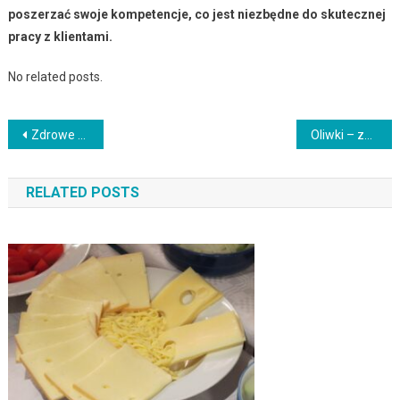
poszerzać swoje kompetencje, co jest niezbędne do skutecznej
pracy z klientami.
No related posts.
Nawigacja
Zdrowe przekąski: co warto wiedzieć i jak je przygotować?
Oliwki – zdrowe właściwości, które warto znać i jeść
wpisu
RELATED POSTS