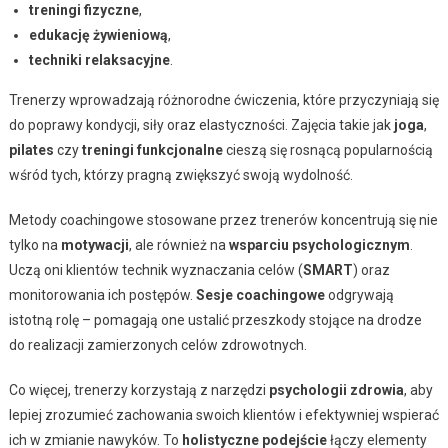
treningi fizyczne
,
edukację żywieniową
,
techniki relaksacyjne
.
Trenerzy wprowadzają różnorodne ćwiczenia, które przyczyniają się
do poprawy kondycji, siły oraz elastyczności. Zajęcia takie jak
joga
,
pilates
czy
treningi funkcjonalne
cieszą się rosnącą popularnością
wśród tych, którzy pragną zwiększyć swoją wydolność.
Metody coachingowe stosowane przez trenerów koncentrują się nie
tylko na
motywacji
, ale również na
wsparciu psychologicznym
.
Uczą oni klientów technik wyznaczania celów (
SMART
) oraz
monitorowania ich postępów.
Sesje coachingowe
odgrywają
istotną rolę – pomagają one ustalić przeszkody stojące na drodze
do realizacji zamierzonych celów zdrowotnych.
Co więcej, trenerzy korzystają z narzędzi
psychologii zdrowia
, aby
lepiej zrozumieć zachowania swoich klientów i efektywniej wspierać
ich w zmianie nawyków. To
holistyczne podejście
łączy elementy