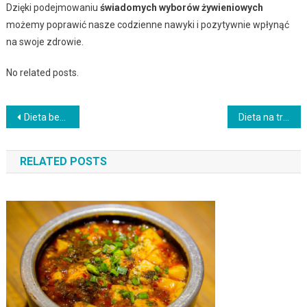
Dzięki podejmowaniu
świadomych wyborów żywieniowych
możemy poprawić nasze codzienne nawyki i pozytywnie wpłynąć
na swoje zdrowie.
No related posts.
Nawigacja
Dieta bezglutenowa – wszystko, co musisz wiedzieć o zdrowym odżywianiu
Dieta na trądzik hormonalny: co jeść i czego unikać?
wpisu
RELATED POSTS