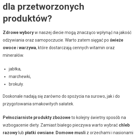
dla przetworzonych
produktów?
Zdrowe wybory
w naszej diecie mogą znacząco wpłynąć na jakość
odżywiania oraz samopoczucie. Warto zatem sięgać po
świeże
owoce
i
warzywa
, które dostarczają cennych witamin oraz
minerałów.
jabłka,
marchewki,
brokuły.
Doskonale nadają się zarówno do spożycia na surowo, jak i do
przygotowania smakowitych sałatek.
Pełnoziarniste produkty zbożowe
to kolejny świetny sposób na
wzbogacenie diety. Zamiast białego pieczywa warto wybrać
chleb
razowy
lub
płatki owsiane
.
Domowe musli
z orzechami i nasionami