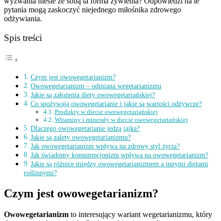
wyzwania niesie ze sobą ta forma żywienia? Odpowiedzi na te
pytania mogą zaskoczyć niejednego miłośnika zdrowego
odżywiania.
Spis treści
Czym jest owowegetarianizm?
Owowegetarianizm – odmiana wegetarianizmu
Jakie są założenia diety owowegetariańskiej?
Co spożywają owowegetarianie i jakie są wartości odżywcze?
Produkty w diecie owowegetariańskiej
Witaminy i minerały w diecie owowegetariańskiej
Dlaczego owowegetarianie jedzą jajka?
Jakie są zalety owowegetarianizmu?
Jak owowegetarianizm wpływa na zdrowy styl życia?
Jak świadomy konsumpcjonizm wpływa na owowegetarianizm?
Jakie są różnice między owowegetarianizmem a innymi dietami
roślinnymi?
Czym jest owowegetarianizm?
Owowegetarianizm
to interesujący wariant wegetarianizmu, który