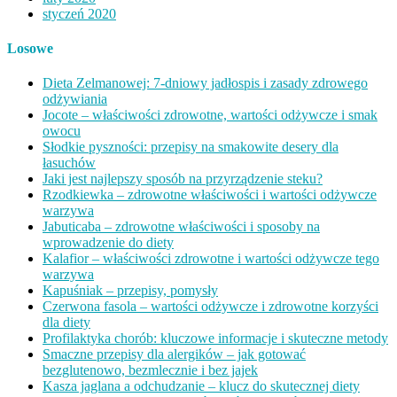
styczeń 2020
Losowe
Dieta Zelmanowej: 7-dniowy jadłospis i zasady zdrowego
odżywiania
Jocote – właściwości zdrowotne, wartości odżywcze i smak
owocu
Słodkie pyszności: przepisy na smakowite desery dla
łasuchów
Jaki jest najlepszy sposób na przyrządzenie steku?
Rzodkiewka – zdrowotne właściwości i wartości odżywcze
warzywa
Jabuticaba – zdrowotne właściwości i sposoby na
wprowadzenie do diety
Kalafior – właściwości zdrowotne i wartości odżywcze tego
warzywa
Kapuśniak – przepisy, pomysły
Czerwona fasola – wartości odżywcze i zdrowotne korzyści
dla diety
Profilaktyka chorób: kluczowe informacje i skuteczne metody
Smaczne przepisy dla alergików – jak gotować
bezglutenowo, bezmlecznie i bez jajek
Kasza jaglana a odchudzanie – klucz do skutecznej diety