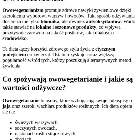
Owowegetarianizm
promuje zdrowe nawyki żywieniowe dzięki
szerokiemu wyborowi warzyw i owoców. Taki sposób odżywiania
dostarcza nie tylko
błonnika
, ale również
antyoksydantów
. Warto
także stawiać na
lokalne
i
sezonowe produkty
, co wpływa
pozytywnie zarówno na jakość posiłków, jak i dbałość o
środowisko
.
Ta dieta łączy korzyści zdrowego stylu życia z
etycznym
podejściem
do zwierząt. Ostatnio zyskuje coraz większą
popularność wśród tych, którzy poszukują alternatywnych metod
żywienia.
Co spożywają owowegetarianie i jakie są
wartości odżywcze?
Owowegetarianie
to osoby, które wzbogacają swoje jadłospisy o
jaja
oraz szeroki wachlarz produktów roślinnych. Ich dieta opiera
się na:
świeżych warzywach,
soczystych owocach,
nasionach roślin strączkowych,
zbożach,