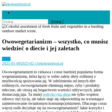
Skip
to
ekologisfood.pl
Ekologis
Współpraca i kontakt
content
Szukaj:
Owowegetarianizm – wszystko, co musisz
wiedzieć o diecie i jej zaletach
Dieta
2025-01-09
2025-02-11
ekologisfood.pl
Owowegetarianizm to ciekawa i coraz bardziej popularna forma
wegetarianizmu, która łączy w sobie zalety diety roślinnej z
możliwością spożywania jaj. W odróżnieniu od innych diet
roślinnych, owowegetarianie eliminują mięso, ryby i produkty
mleczne, ale cieszą się bogactwem wartości odżywczych, jakie
dostarczają jaja. Ta mniej
restrykcyjna dieta
nie tylko wspiera
zdrowy styl życia, ale także staje się odpowiedzią na wzrastające
zainteresowanie świadomym konsumpcjonizmem. Dlaczego coraz
więcej osób decyduje się na owowegetarianizm? Jakie korzyści i