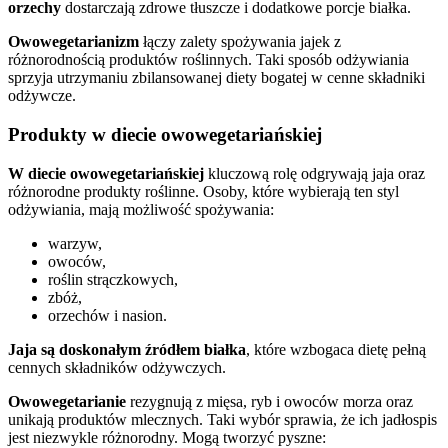
orzechy
dostarczają zdrowe tłuszcze i dodatkowe porcje białka.
Owowegetarianizm
łączy zalety spożywania jajek z
różnorodnością produktów roślinnych. Taki sposób odżywiania
sprzyja utrzymaniu zbilansowanej diety bogatej w cenne składniki
odżywcze.
Produkty w diecie owowegetariańskiej
W diecie owowegetariańskiej
kluczową rolę odgrywają jaja oraz
różnorodne produkty roślinne. Osoby, które wybierają ten styl
odżywiania, mają możliwość spożywania:
warzyw,
owoców,
roślin strączkowych,
zbóż,
orzechów i nasion.
Jaja są doskonałym źródłem białka
, które wzbogaca dietę pełną
cennych składników odżywczych.
Owowegetarianie
rezygnują z mięsa, ryb i owoców morza oraz
unikają produktów mlecznych. Taki wybór sprawia, że ich jadłospis
jest niezwykle różnorodny. Mogą tworzyć pyszne: