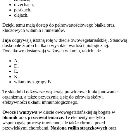
orzechach,
pestkach,
olejach.
Dzięki temu mają dostęp do pełnowartościowego białka oraz
kluczowych witamin i minerałów.
Jaja
odgrywają istotną rolę w diecie owowegetariańskiej. Stanowią
doskonałe źródło białka o wysokiej wartości biologicznej.
Dodatkowo dostarczają ważnych witamin, takich jak:
A,
D,
E,
K,
witaminy z grupy B.
Te składniki odżywcze wspierają prawidłowe funkcjonowanie
organizmu, a także przyczyniają się do zdrowia skóry i
efektywności układu immunologicznego.
Owoce
i
warzywa
w diecie owowegetariańskiej są bogate w
błonnik
oraz
przeciwutleniacze
. Te elementy nie tylko
wspomagają procesy trawienne, ale także chronią przed
przewlekłymi chorobami.
Nasiona roślin strączkowych
oraz