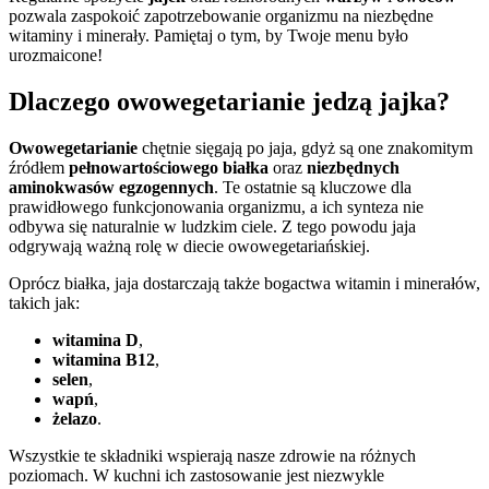
pozwala zaspokoić zapotrzebowanie organizmu na niezbędne
witaminy i minerały. Pamiętaj o tym, by Twoje menu było
urozmaicone!
Dlaczego owowegetarianie jedzą jajka?
Owowegetarianie
chętnie sięgają po jaja, gdyż są one znakomitym
źródłem
pełnowartościowego białka
oraz
niezbędnych
aminokwasów egzogennych
. Te ostatnie są kluczowe dla
prawidłowego funkcjonowania organizmu, a ich synteza nie
odbywa się naturalnie w ludzkim ciele. Z tego powodu jaja
odgrywają ważną rolę w diecie owowegetariańskiej.
Oprócz białka, jaja dostarczają także bogactwa witamin i minerałów,
takich jak:
witamina D
,
witamina B12
,
selen
,
wapń
,
żelazo
.
Wszystkie te składniki wspierają nasze zdrowie na różnych
poziomach. W kuchni ich zastosowanie jest niezwykle