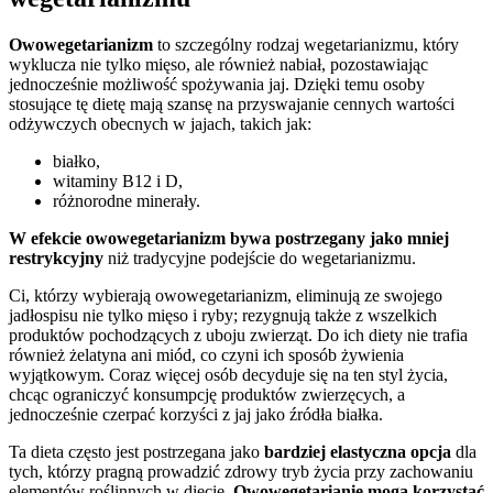
Owowegetarianizm
to szczególny rodzaj wegetarianizmu, który
wyklucza nie tylko mięso, ale również nabiał, pozostawiając
jednocześnie możliwość spożywania jaj. Dzięki temu osoby
stosujące tę dietę mają szansę na przyswajanie cennych wartości
odżywczych obecnych w jajach, takich jak:
białko,
witaminy B12 i D,
różnorodne minerały.
W efekcie owowegetarianizm bywa postrzegany jako mniej
restrykcyjny
niż tradycyjne podejście do wegetarianizmu.
Ci, którzy wybierają owowegetarianizm, eliminują ze swojego
jadłospisu nie tylko mięso i ryby; rezygnują także z wszelkich
produktów pochodzących z uboju zwierząt. Do ich diety nie trafia
również żelatyna ani miód, co czyni ich sposób żywienia
wyjątkowym. Coraz więcej osób decyduje się na ten styl życia,
chcąc ograniczyć konsumpcję produktów zwierzęcych, a
jednocześnie czerpać korzyści z jaj jako źródła białka.
Ta dieta często jest postrzegana jako
bardziej elastyczna opcja
dla
tych, którzy pragną prowadzić zdrowy tryb życia przy zachowaniu
elementów roślinnych w diecie.
Owowegetarianie mogą korzystać