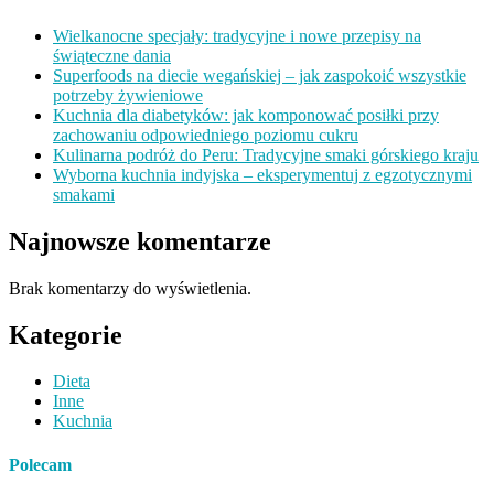
Wielkanocne specjały: tradycyjne i nowe przepisy na
świąteczne dania
Superfoods na diecie wegańskiej – jak zaspokoić wszystkie
potrzeby żywieniowe
Kuchnia dla diabetyków: jak komponować posiłki przy
zachowaniu odpowiedniego poziomu cukru
Kulinarna podróż do Peru: Tradycyjne smaki górskiego kraju
Wyborna kuchnia indyjska – eksperymentuj z egzotycznymi
smakami
Najnowsze komentarze
Brak komentarzy do wyświetlenia.
Kategorie
Dieta
Inne
Kuchnia
Polecam