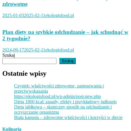
zdrowotne
2025-01-03
2025-02-11
ekologisfood.pl
Plan diety na szybkie odchudzanie – jak schudnąć w
2 tygodnie?
2024-09-17
2025-02-11
ekologisfood.pl
Szukaj
Szukaj
Ostatnie wpisy
Czystek: właściwości zdrowotne, zastosowania i
przeciwwskazania
https://ekologisfood.pl/wp-admin/post-new.php
Dieta 1800 kcal: zasady, efekty i przykładowy jadłospis
Dieta jabłkowa – skuteczny sposób na odchudzanie i
oczyszczanie organizmu
Biała kapusta – zdrowotne właściwości i korzyści w diecie
Kulinaria