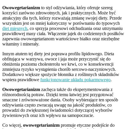
Owowegetarianizm
to styl odżywiania, który oferuje szereg
korzyści zarówno zdrowotnych, jak i praktycznych. Może być
atrakcyjny dla tych, którzy rozważają zmianę swojej diety. Przede
wszystkim jest on mniej kaloryczny w porównaniu do typowych
diet mięsnych
, co sprzyja procesowi odchudzania oraz utrzymaniu
prawidłowej masy ciała. Włączenie jajek do codziennych posiłków
zapewnia owowegetarianom wartościowe białko oraz niezbędne
witaminy i minerały.
Innym atutem tej diety jest poprawa profilu lipidowego. Dieta
obfitująca w warzywa, owoce i jaja może przyczynić się do
obniżenia poziomu cholesterolu we krwi, co w konsekwencji
zmniejsza ryzyko wystąpienia chorób sercowo-naczyniowych.
Dodatkowo większe spożycie błonnika z roślinnych składników
wspiera prawidłowe
funkcjonowanie układu pokarmowego
.
Owowegetarianizm
zachęca także do eksperymentowania z
różnorodnością potraw. Dzięki temu łatwiej jest przygotować
smaczne i zrównoważone dania. Osoby wybierające ten sposób
odżywiania często zwracają uwagę na jakość produktów, co
prowadzi do zwiększonej świadomości dotyczącej wyborów
żywieniowych oraz ich wpływu na samopoczucie.
Co więcej,
owowegetarianizm
promuje etyczne podejście do