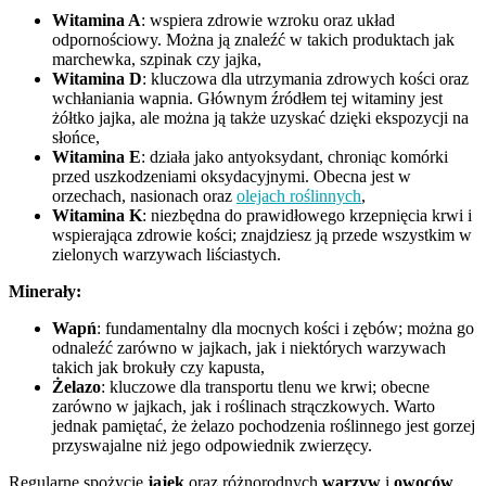
Witamina A
: wspiera zdrowie wzroku oraz układ
odpornościowy. Można ją znaleźć w takich produktach jak
marchewka, szpinak czy jajka,
Witamina D
: kluczowa dla utrzymania zdrowych kości oraz
wchłaniania wapnia. Głównym źródłem tej witaminy jest
żółtko jajka, ale można ją także uzyskać dzięki ekspozycji na
słońce,
Witamina E
: działa jako antyoksydant, chroniąc komórki
przed uszkodzeniami oksydacyjnymi. Obecna jest w
orzechach, nasionach oraz
olejach roślinnych
,
Witamina K
: niezbędna do prawidłowego krzepnięcia krwi i
wspierająca zdrowie kości; znajdziesz ją przede wszystkim w
zielonych warzywach liściastych.
Minerały:
Wapń
: fundamentalny dla mocnych kości i zębów; można go
odnaleźć zarówno w jajkach, jak i niektórych warzywach
takich jak brokuły czy kapusta,
Żelazo
: kluczowe dla transportu tlenu we krwi; obecne
zarówno w jajkach, jak i roślinach strączkowych. Warto
jednak pamiętać, że żelazo pochodzenia roślinnego jest gorzej
przyswajalne niż jego odpowiednik zwierzęcy.
Regularne spożycie
jajek
oraz różnorodnych
warzyw
i
owoców