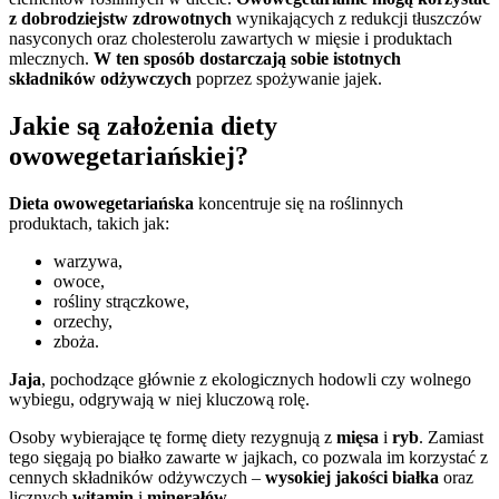
z dobrodziejstw zdrowotnych
wynikających z redukcji tłuszczów
nasyconych oraz cholesterolu zawartych w mięsie i produktach
mlecznych.
W ten sposób dostarczają sobie istotnych
składników odżywczych
poprzez spożywanie jajek.
Jakie są założenia diety
owowegetariańskiej?
Dieta owowegetariańska
koncentruje się na roślinnych
produktach, takich jak:
warzywa,
owoce,
rośliny strączkowe,
orzechy,
zboża.
Jaja
, pochodzące głównie z ekologicznych hodowli czy wolnego
wybiegu, odgrywają w niej kluczową rolę.
Osoby wybierające tę formę diety rezygnują z
mięsa
i
ryb
. Zamiast
tego sięgają po białko zawarte w jajkach, co pozwala im korzystać z
cennych składników odżywczych –
wysokiej jakości białka
oraz
licznych
witamin
i
minerałów
.