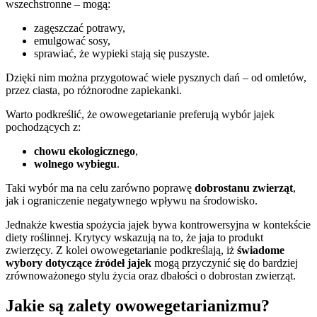
wszechstronne – mogą:
zagęszczać potrawy,
emulgować sosy,
sprawiać, że wypieki stają się puszyste.
Dzięki nim można przygotować wiele pysznych dań – od omletów,
przez ciasta, po różnorodne zapiekanki.
Warto podkreślić, że owowegetarianie preferują wybór jajek
pochodzących z:
chowu ekologicznego
,
wolnego wybiegu
.
Taki wybór ma na celu zarówno poprawę
dobrostanu zwierząt
,
jak i ograniczenie negatywnego wpływu na środowisko.
Jednakże kwestia spożycia jajek bywa kontrowersyjna w kontekście
diety roślinnej. Krytycy wskazują na to, że jaja to produkt
zwierzęcy. Z kolei owowegetarianie podkreślają, iż
świadome
wybory dotyczące źródeł jajek
mogą przyczynić się do bardziej
zrównoważonego stylu życia oraz dbałości o dobrostan zwierząt.
Jakie są zalety owowegetarianizmu?