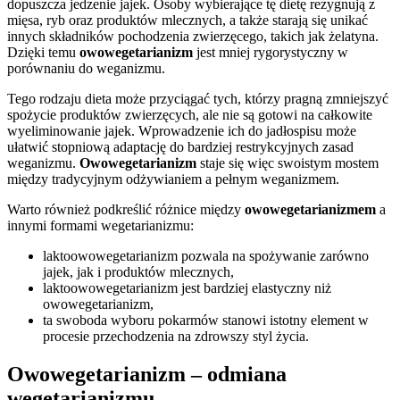
dopuszcza jedzenie jajek. Osoby wybierające tę dietę rezygnują z
mięsa, ryb oraz produktów mlecznych, a także starają się unikać
innych składników pochodzenia zwierzęcego, takich jak żelatyna.
Dzięki temu
owowegetarianizm
jest mniej rygorystyczny w
porównaniu do weganizmu.
Tego rodzaju dieta może przyciągać tych, którzy pragną zmniejszyć
spożycie produktów zwierzęcych, ale nie są gotowi na całkowite
wyeliminowanie jajek. Wprowadzenie ich do jadłospisu może
ułatwić stopniową adaptację do bardziej restrykcyjnych zasad
weganizmu.
Owowegetarianizm
staje się więc swoistym mostem
między tradycyjnym odżywianiem a pełnym weganizmem.
Warto również podkreślić różnice między
owowegetarianizmem
a
innymi formami wegetarianizmu:
laktoowowegetarianizm pozwala na spożywanie zarówno
jajek, jak i produktów mlecznych,
laktoowowegetarianizm jest bardziej elastyczny niż
owowegetarianizm,
ta swoboda wyboru pokarmów stanowi istotny element w
procesie przechodzenia na zdrowszy styl życia.
Owowegetarianizm – odmiana
wegetarianizmu