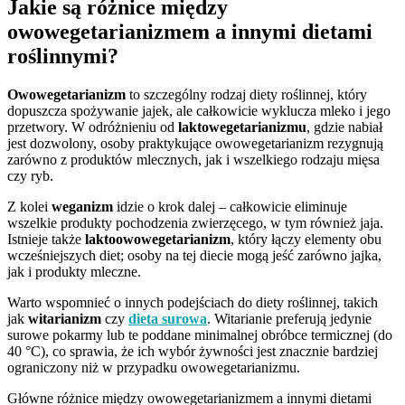
Jakie są różnice między
owowegetarianizmem a innymi dietami
roślinnymi?
Owowegetarianizm
to szczególny rodzaj diety roślinnej, który
dopuszcza spożywanie jajek, ale całkowicie wyklucza mleko i jego
przetwory. W odróżnieniu od
laktowegetarianizmu
, gdzie nabiał
jest dozwolony, osoby praktykujące owowegetarianizm rezygnują
zarówno z produktów mlecznych, jak i wszelkiego rodzaju mięsa
czy ryb.
Z kolei
weganizm
idzie o krok dalej – całkowicie eliminuje
wszelkie produkty pochodzenia zwierzęcego, w tym również jaja.
Istnieje także
laktoowowegetarianizm
, który łączy elementy obu
wcześniejszych diet; osoby na tej diecie mogą jeść zarówno jajka,
jak i produkty mleczne.
Warto wspomnieć o innych podejściach do diety roślinnej, takich
jak
witarianizm
czy
dieta surowa
. Witarianie preferują jedynie
surowe pokarmy lub te poddane minimalnej obróbce termicznej (do
40 °C), co sprawia, że ich wybór żywności jest znacznie bardziej
ograniczony niż w przypadku owowegetarianizmu.
Główne różnice między owowegetarianizmem a innymi dietami