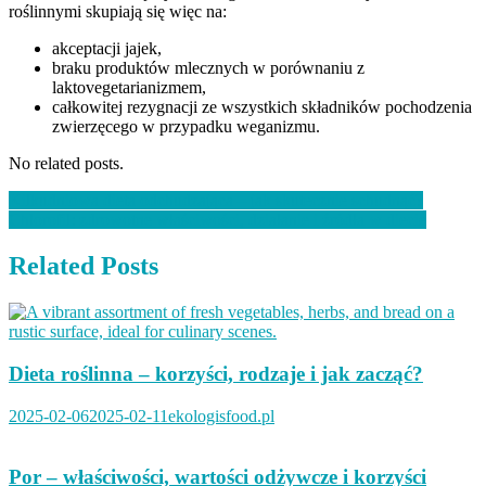
roślinnymi skupiają się więc na:
akceptacji jajek,
braku produktów mlecznych w porównaniu z
laktovegetarianizmem,
całkowitej rezygnacji ze wszystkich składników pochodzenia
zwierzęcego w przypadku weganizmu.
No related posts.
Nawigacja
Kilkudniowa dieta odchudzająca – jak skutecznie schudnąć?
Chlorofil: zdrowotne właściwości, działanie i źródła w diecie
wpisu
Related Posts
Dieta roślinna – korzyści, rodzaje i jak zacząć?
2025-02-06
2025-02-11
ekologisfood.pl
Por – właściwości, wartości odżywcze i korzyści