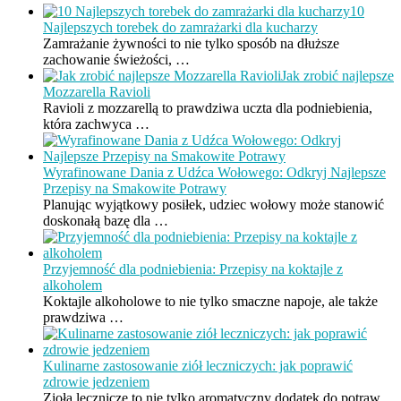
10
Najlepszych torebek do zamrażarki dla kucharzy
Zamrażanie żywności to nie tylko sposób na dłuższe
zachowanie świeżości, …
Jak zrobić najlepsze
Mozzarella Ravioli
Ravioli z mozzarellą to prawdziwa uczta dla podniebienia,
która zachwyca …
Wyrafinowane Dania z Udźca Wołowego: Odkryj Najlepsze
Przepisy na Smakowite Potrawy
Planując wyjątkowy posiłek, udziec wołowy może stanowić
doskonałą bazę dla …
Przyjemność dla podniebienia: Przepisy na koktajle z
alkoholem
Koktajle alkoholowe to nie tylko smaczne napoje, ale także
prawdziwa …
Kulinarne zastosowanie ziół leczniczych: jak poprawić
zdrowie jedzeniem
Zioła lecznicze to nie tylko aromatyczny dodatek do potraw,