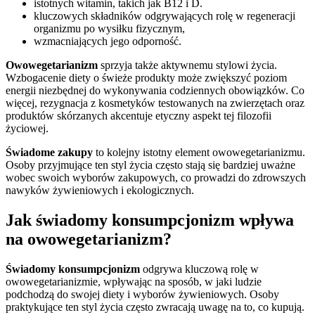
istotnych witamin, takich jak B12 i D.
kluczowych składników odgrywających rolę w regeneracji
organizmu po wysiłku fizycznym,
wzmacniających jego odporność.
Owowegetarianizm
sprzyja także aktywnemu stylowi życia.
Wzbogacenie diety o świeże produkty może zwiększyć poziom
energii niezbędnej do wykonywania codziennych obowiązków. Co
więcej, rezygnacja z kosmetyków testowanych na zwierzętach oraz
produktów skórzanych akcentuje etyczny aspekt tej filozofii
życiowej.
Świadome zakupy
to kolejny istotny element owowegetarianizmu.
Osoby przyjmujące ten styl życia często stają się bardziej uważne
wobec swoich wyborów zakupowych, co prowadzi do zdrowszych
nawyków żywieniowych i ekologicznych.
Jak świadomy konsumpcjonizm wpływa
na owowegetarianizm?
Świadomy konsumpcjonizm
odgrywa kluczową rolę w
owowegetarianizmie, wpływając na sposób, w jaki ludzie
podchodzą do swojej diety i wyborów żywieniowych. Osoby
praktykujące ten styl życia często zwracają uwagę na to, co kupują.