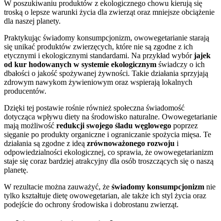
W poszukiwaniu produktów z ekologicznego chowu kierują się
troską o lepsze warunki życia dla zwierząt oraz mniejsze obciążenie
dla naszej planety.
Praktykując świadomy konsumpcjonizm, owowegetarianie starają
się unikać produktów zwierzęcych, które nie są zgodne z ich
etycznymi i ekologicznymi standardami. Na przykład wybór
jajek
od kur hodowanych w systemie ekologicznym
świadczy o ich
dbałości o jakość spożywanej żywności. Takie działania sprzyjają
zdrowym nawykom żywieniowym oraz wspierają lokalnych
producentów.
Dzięki tej postawie rośnie również społeczna świadomość
dotycząca wpływu diety na środowisko naturalne. Owowegetarianie
mają możliwość
redukcji swojego śladu węglowego
poprzez
sięganie po produkty organiczne i ograniczanie spożycia mięsa. Te
działania są zgodne z ideą
zrównoważonego rozwoju
i
odpowiedzialności ekologicznej, co sprawia, że owowegetarianizm
staje się coraz bardziej atrakcyjny dla osób troszczących się o naszą
planetę.
W rezultacie można zauważyć, że
świadomy konsumpcjonizm
nie
tylko kształtuje dietę owowegetarian, ale także ich styl życia oraz
podejście do ochrony środowiska i dobrostanu zwierząt.