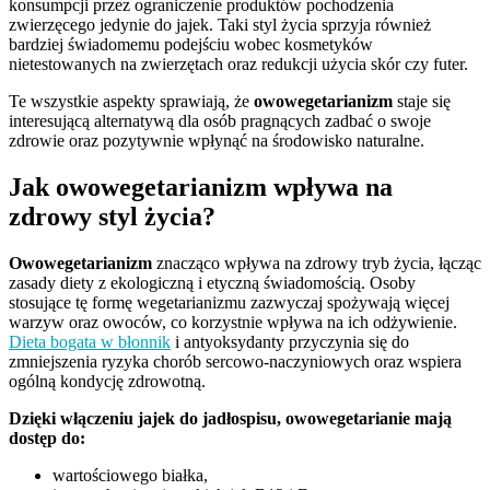
konsumpcji przez ograniczenie produktów pochodzenia
zwierzęcego jedynie do jajek. Taki styl życia sprzyja również
bardziej świadomemu podejściu wobec kosmetyków
nietestowanych na zwierzętach oraz redukcji użycia skór czy futer.
Te wszystkie aspekty sprawiają, że
owowegetarianizm
staje się
interesującą alternatywą dla osób pragnących zadbać o swoje
zdrowie oraz pozytywnie wpłynąć na środowisko naturalne.
Jak owowegetarianizm wpływa na
zdrowy styl życia?
Owowegetarianizm
znacząco wpływa na zdrowy tryb życia, łącząc
zasady diety z ekologiczną i etyczną świadomością. Osoby
stosujące tę formę wegetarianizmu zazwyczaj spożywają więcej
warzyw oraz owoców, co korzystnie wpływa na ich odżywienie.
Dieta bogata w błonnik
i antyoksydanty przyczynia się do
zmniejszenia ryzyka chorób sercowo-naczyniowych oraz wspiera
ogólną kondycję zdrowotną.
Dzięki włączeniu jajek do jadłospisu, owowegetarianie mają
dostęp do:
wartościowego białka,