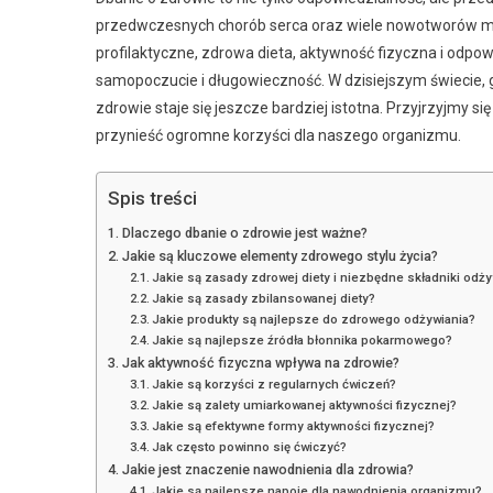
przedwczesnych chorób serca oraz wiele nowotworów mo
profilaktyczne, zdrowa dieta, aktywność fizyczna i odpo
samopoczucie i długowieczność. W dzisiejszym świecie, 
zdrowie staje się jeszcze bardziej istotna. Przyjrzyjmy s
przynieść ogromne korzyści dla naszego organizmu.
Spis treści
Dlaczego dbanie o zdrowie jest ważne?
Jakie są kluczowe elementy zdrowego stylu życia?
Jakie są zasady zdrowej diety i niezbędne składniki odż
Jakie są zasady zbilansowanej diety?
Jakie produkty są najlepsze do zdrowego odżywiania?
Jakie są najlepsze źródła błonnika pokarmowego?
Jak aktywność fizyczna wpływa na zdrowie?
Jakie są korzyści z regularnych ćwiczeń?
Jakie są zalety umiarkowanej aktywności fizycznej?
Jakie są efektywne formy aktywności fizycznej?
Jak często powinno się ćwiczyć?
Jakie jest znaczenie nawodnienia dla zdrowia?
Jakie są najlepsze napoje dla nawodnienia organizmu?