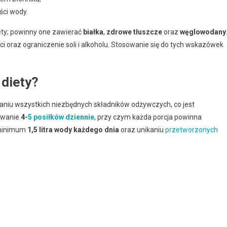
ści wody.
ety; powinny one zawierać
białka
,
zdrowe tłuszcze
oraz
węglowodany
 oraz ograniczenie soli i alkoholu. Stosowanie się do tych wskazówek
 diety?
zaniu wszystkich niezbędnych składników odżywczych, co jest
ywanie
4-
5 posiłków dziennie
, przy czym każda porcja powinna
 minimum
1,5 litra wody każdego dnia
oraz unikaniu
przetworzonych