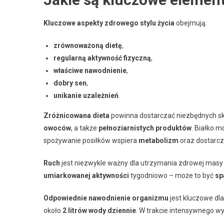
Kluczowe aspekty zdrowego stylu życia
obejmują:
zrównoważoną dietę
,
regularną aktywność fizyczną
,
właściwe nawodnienie
,
dobry sen
,
unikanie uzależnień
.
Zróżnicowana dieta
powinna dostarczać niezbędnych sk
owoców
, a także
pełnoziarnistych produktów
. Białko 
spożywanie posiłków wspiera
metabolizm
oraz dostarcza
Ruch
jest niezwykle ważny dla utrzymania zdrowej masy c
umiarkowanej aktywności
tygodniowo – może to być
sp
Odpowiednie nawodnienie organizmu
jest kluczowe dla
około
2 litrów wody dziennie
. W trakcie intensywnego wys