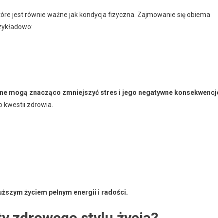
które jest równie ważne jak kondycja fizyczna. Zajmowanie się obiema
zykładowo:
yjne mogą znacząco zmniejszyć stres i jego negatywne konsekwencj
 kwestii zdrowia.
szym życiem pełnym energii i radości.
y zdrowego stylu życia?