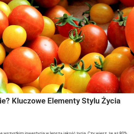
e? Kluczowe Elementy Stylu Życia
de wszystkim inwestycja w lepszą jakość życia. Czy wiesz, że aż 80%