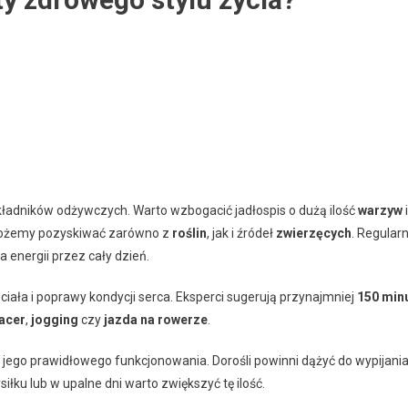
ładników odżywczych. Warto wzbogacić jadłospis o dużą ilość
warzyw
i
możemy pozyskiwać zarówno z
roślin
, jak i źródeł
zwierzęcych
. Regular
 energii przez cały dzień.
iała i poprawy kondycji serca. Eksperci sugerują przynajmniej
150 min
acer
,
jogging
czy
jazda na rowerze
.
 jego prawidłowego funkcjonowania. Dorośli powinni dążyć do wypijani
iłku lub w upalne dni warto zwiększyć tę ilość.