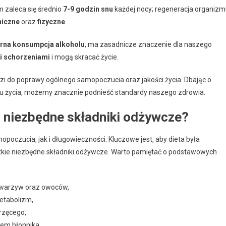
m zaleca się średnio
7-9 godzin snu
każdej nocy; regeneracja organiz
hiczne
oraz
fizyczne
.
rna konsumpcja alkoholu
, ma zasadnicze znaczenie dla naszego
i schorzeniami
i mogą skracać życie.
i do poprawy ogólnego samopoczucia oraz jakości życia. Dbając o
tylu życia, możemy znacznie podnieść standardy naszego zdrowia.
i niezbędne składniki odżywcze?
czucia, jak i długowieczności. Kluczowe jest, aby dieta była
tkie niezbędne składniki odżywcze. Warto pamiętać o podstawowych
g warzyw oraz owoców,
etabolizm,
rzęcego,
łem błonnika,