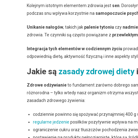
Kolejnym istotnym elementem zdrowia jest
sen
. Dorosły
podczas snu wpływa korzystnie na
samopoczucie psyc
Unikanie nałogów
, takich jak
palenie tytoniu
czy
nadmie
zdrowia. Te czynniki są często powiązane z
przewlekłym
Integracja tych elementów w codziennym życiu
prowadz
odpowiednią dietę, aktywność fizyczną i inne aspekty s
Jakie są
zasady zdrowej diety
Zdrowe odżywianie
to fundament zarówno dobrego samopo
różnorodna – tylko wtedy nasz organizm otrzyma wszys
zasadach zdrowego żywienia:
codziennie powinno się spożywać przynajmniej 400 
regularne jedzenie
posiłków pozytywnie wpływa na m
ograniczenie cukru oraz tłuszczów pochodzenia zwie
postawienie na produkty pełnoziarniste, które są źród