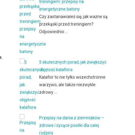
treningiem: przepisy na
energetyczne batony
Czy zastanawiałeś się, jak ważne są
przekąski przed treningiem?
Odpowiednio …
e.
5 skutecznych porad, jak zwiększyć
objętość kalafiora
Kalafior to nie tylko wszechstronne
warzywo, ale także niezwykle
zdrowy …
Przepisy na dania z ziemniaków –
zdrowe i sycące posiłki dla całej
rodziny