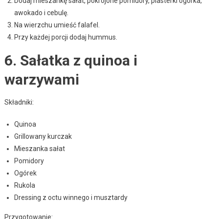
Dodaj mieszankę sałat, pokrojone pomidory, plasterki ogórka,
awokado i cebulę.
Na wierzchu umieść falafel.
Przy każdej porcji dodaj hummus.
6. Sałatka z quinoa i
warzywami
Składniki:
Quinoa
Grillowany kurczak
Mieszanka sałat
Pomidory
Ogórek
Rukola
Dressing z octu winnego i musztardy
Przygotowanie: