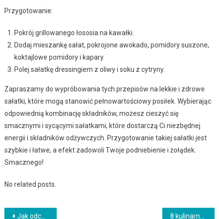
Przygotowanie:
Pokrój grillowanego łososia na kawałki.
Dodaj mieszankę sałat, pokrojone awokado, pomidory suszone,
koktajlowe pomidory i kapary.
Polej sałatkę dressingiem z oliwy i soku z cytryny.
Zapraszamy do wypróbowania tych przepisów na lekkie i zdrowe
sałatki, które mogą stanowić pełnowartościowy posiłek. Wybierając
odpowiednią kombinację składników, możesz cieszyć się
smacznymi i sycącymi sałatkami, które dostarczą Ci niezbędnej
energii i składników odżywczych. Przygotowanie takiej sałatki jest
szybkie i łatwe, a efekt zadowoli Twoje podniebienie i żołądek.
Smacznego!
No related posts.
Nawigacja
Jak odczytywać etykiety żywnościowe: przewodnik po symbolach i składnikach
8 kulinarnych technik, które każdy powinien znać