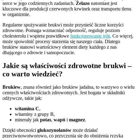
serce w jego codziennych zadaniach.
Żelazo
natomiast jest
kluczowe dla produkcji czerwonych krwinek oraz transportu tlenu
w organizmie.
Regularne spożywanie brukwi może przynieść liczne korzyści
zdrowotne. Pomaga wzmacniać odporność, reguluje poziom
cholesterolu i wspiera prawidłowe
funkcjonowanie jelit
. Co więcej,
może spowolnić procesy starzenia się naszego ciała. Dlatego
brukiew stanowi wartościowy element diety każdego z nas
dbającego o zdrowie i samopoczucie.
Jakie są właściwości zdrowotne brukwi –
co warto wiedzieć?
Brukiew
, znana również jako brukiew jadalna, to warzywo o wielu
cennych właściwościach zdrowotnych. Jest bogata w składniki
odżywcze, takie jak:
witamina C
,
witaminy z grupy B,
minerały jak
potas
,
wapń
i
magnez
.
Dzięki obecności
glukozynolanów
może działać
przeciwnowotworowo, co przyczynia się do obniżenia ryzyka