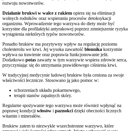
rozwoju nowotworów.
Działanie brukwi w walce z rakiem
opiera się na eliminacji
wolnych rodników oraz wspieraniu procesów detoksykacji
organizmu. Wprowadzenie tego warzywa do diety może być
korzystne dla profilaktyki antyrakowej poprzez zmniejszenie ryzyka
wystąpienia niektórych typów nowotworów.
Ponadto brukiew ma pozytywny wpływ na regulację poziomu
cholesterolu we krwi. Jej wysoka zawartość
błonnika
korzystnie
wpływa na trawienie oraz poprawia funkcjonowanie jelit.
Dodatkowo
potas
zawarty w tym warzywie wspiera zdrowie serca,
przyczyniając się do utrzymania prawidłowego ciśnienia krwi.
W tradycyjnej medycynie ludowej brukiew była ceniona za swoje
właściwości lecznicze. Stosowano ją jako pomoc w:
schorzeniach układu pokarmowego,
terapii stanów zapalnych skóry.
Regularne spożywanie tego warzywa może również wpłynąć na
poprawę kondycji
włosów
i
paznokci
dzięki obecności licznych
witamin i minerałów.
Brukiew zatem to niezwykle wszechstronne warzywo, które