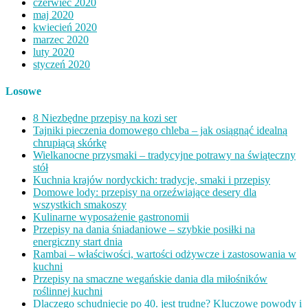
czerwiec 2020
maj 2020
kwiecień 2020
marzec 2020
luty 2020
styczeń 2020
Losowe
8 Niezbędne przepisy na kozi ser
Tajniki pieczenia domowego chleba – jak osiągnąć idealną
chrupiącą skórkę
Wielkanocne przysmaki – tradycyjne potrawy na świąteczny
stół
Kuchnia krajów nordyckich: tradycje, smaki i przepisy
Domowe lody: przepisy na orzeźwiające desery dla
wszystkich smakoszy
Kulinarne wyposażenie gastronomii
Przepisy na dania śniadaniowe – szybkie posiłki na
energiczny start dnia
Rambai – właściwości, wartości odżywcze i zastosowania w
kuchni
Przepisy na smaczne wegańskie dania dla miłośników
roślinnej kuchni
Dlaczego schudnięcie po 40. jest trudne? Kluczowe powody i