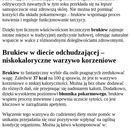
odżywczych zawartych w tym soku przekłada się na lepsze
samopoczucie oraz zdrowszą skórę. Nie można też pominąć
korzyści dla układu pokarmowego – brukiew wspomaga proces
trawienia i reguluje funkcjonowanie tarczycy.
Dzięki tym licznym właściwościom leczniczym
brukiew
zajmuje
istotne miejsce w tradycyjnej medycynie ludowej, oferując naturalne
wsparcie w walce z różnorodnymi dolegliwościami zdrowotnymi.
Brukiew w diecie odchudzającej –
niskokaloryczne warzywo korzeniowe
Brukiew
to fantastyczny wybór dla osób pragnących zredukować
wagę. Zaledwie
37 kcal
na 100 g sprawia, że jest to warzywo
korzeniowe o niskiej kaloryczności. Można ją bez obaw dodawać
do różnych dań, nie przejmując się nadmiarem kalorii. Dodatkowo,
dzięki wysokiemu poziomowi
błonnika pokarmowego
, brukiew
wspiera procesy trawienne i zapewnia uczucie sytości, co jest
kluczowe w zarządzaniu apetytem.
Włączenie tego warzywa do codziennej diety może pomóc w
unikaniu przejadania się oraz pozytywnie wpłynąć na ogólną
kondycję organizmu. Można ją łatwo wkomponować w: