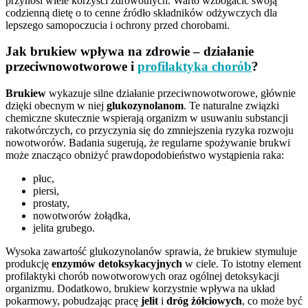
przynosi wiele korzyści zdrowotnych. Warto wzbogacić swoją
codzienną dietę o to cenne źródło składników odżywczych dla
lepszego samopoczucia i ochrony przed chorobami.
Jak brukiew wpływa na zdrowie – działanie
przeciwnowotworowe i
profilaktyka chorób
?
Brukiew
wykazuje silne działanie przeciwnowotworowe, głównie
dzięki obecnym w niej
glukozynolanom
. Te naturalne związki
chemiczne skutecznie wspierają organizm w usuwaniu substancji
rakotwórczych, co przyczynia się do zmniejszenia ryzyka rozwoju
nowotworów. Badania sugerują, że regularne spożywanie brukwi
może znacząco obniżyć prawdopodobieństwo wystąpienia raka:
płuc,
piersi,
prostaty,
nowotworów żołądka,
jelita grubego.
Wysoka zawartość glukozynolanów sprawia, że brukiew stymuluje
produkcję
enzymów detoksykacyjnych
w ciele. To istotny element
profilaktyki chorób nowotworowych oraz ogólnej detoksykacji
organizmu. Dodatkowo, brukiew korzystnie wpływa na układ
pokarmowy, pobudzając pracę
jelit
i
dróg żółciowych
, co może być