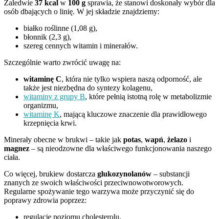
Zaledwie
37 kcal
w
100 g
sprawia, że stanowi doskonały wybór dla
osób dbających o linię. W jej składzie znajdziemy:
białko roślinne (1,08 g),
błonnik (2,3 g),
szereg cennych witamin i minerałów.
Szczególnie warto zwrócić uwagę na:
witaminę C
, która nie tylko wspiera naszą odporność, ale
także jest niezbędna do syntezy kolagenu,
witaminy z grupy B
, które pełnią istotną rolę w metabolizmie
organizmu,
witaminę K
, mającą kluczowe znaczenie dla prawidłowego
krzepnięcia krwi.
Minerały obecne w brukwi – takie jak
potas
,
wapń
,
żelazo
i
magnez
– są nieodzowne dla właściwego funkcjonowania naszego
ciała.
Co więcej, brukiew dostarcza
glukozynolanów
– substancji
znanych ze swoich właściwości przeciwnowotworowych.
Regularne spożywanie tego warzywa może przyczynić się do
poprawy zdrowia poprzez:
regulację poziomu cholesterolu,