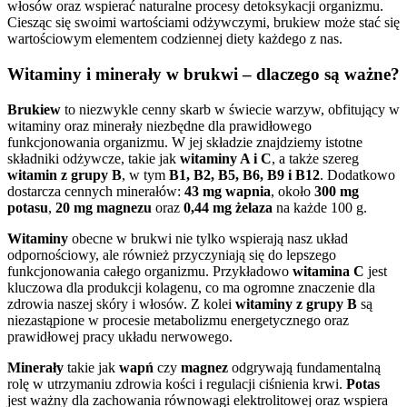
włosów oraz wspierać naturalne procesy detoksykacji organizmu.
Ciesząc się swoimi wartościami odżywczymi, brukiew może stać się
wartościowym elementem codziennej diety każdego z nas.
Witaminy i minerały w brukwi – dlaczego są ważne?
Brukiew
to niezwykle cenny skarb w świecie warzyw, obfitujący w
witaminy oraz minerały niezbędne dla prawidłowego
funkcjonowania organizmu. W jej składzie znajdziemy istotne
składniki odżywcze, takie jak
witaminy A i C
, a także szereg
witamin z grupy B
, w tym
B1, B2, B5, B6, B9 i B12
. Dodatkowo
dostarcza cennych minerałów:
43 mg wapnia
, około
300 mg
potasu
,
20 mg magnezu
oraz
0,44 mg żelaza
na każde 100 g.
Witaminy
obecne w brukwi nie tylko wspierają nasz układ
odpornościowy, ale również przyczyniają się do lepszego
funkcjonowania całego organizmu. Przykładowo
witamina C
jest
kluczowa dla produkcji kolagenu, co ma ogromne znaczenie dla
zdrowia naszej skóry i włosów. Z kolei
witaminy z grupy B
są
niezastąpione w procesie metabolizmu energetycznego oraz
prawidłowej pracy układu nerwowego.
Minerały
takie jak
wapń
czy
magnez
odgrywają fundamentalną
rolę w utrzymaniu zdrowia kości i regulacji ciśnienia krwi.
Potas
jest ważny dla zachowania równowagi elektrolitowej oraz wspiera