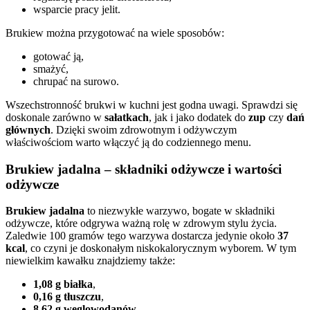
wsparcie pracy jelit.
Brukiew można przygotować na wiele sposobów:
gotować ją,
smażyć,
chrupać na surowo.
Wszechstronność brukwi w kuchni jest godna uwagi. Sprawdzi się
doskonale zarówno w
sałatkach
, jak i jako dodatek do
zup
czy
dań
głównych
. Dzięki swoim zdrowotnym i odżywczym
właściwościom warto włączyć ją do codziennego menu.
Brukiew jadalna – składniki odżywcze i wartości
odżywcze
Brukiew jadalna
to niezwykłe warzywo, bogate w składniki
odżywcze, które odgrywa ważną rolę w zdrowym stylu życia.
Zaledwie 100 gramów tego warzywa dostarcza jedynie około
37
kcal
, co czyni je doskonałym niskokalorycznym wyborem. W tym
niewielkim kawałku znajdziemy także:
1,08 g białka
,
0,16 g tłuszczu
,
8,62 g węglowodanów
,