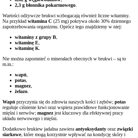
2,3 g błonnika pokarmowego
.
Wartości odżywcze brukwi wzbogacają również liczne witaminy.
Na przykład
witamina C
(25 mg) pokrywa około 30% dziennego
zapotrzebowania organizmu. Oprócz tego znajdziemy w niej:
witaminy z grupy B
,
witaminę E
,
witaminę K
.
Nie można zapomnieć o minerałach obecnych w brukwi – są to
m.in.:
wapń
,
potas
,
magnez
,
żelazo
.
Wapń
przyczynia się do zdrowia naszych kości i zębów;
potas
reguluje ciśnienie krwi oraz wspiera prawidłowe funkcjonowanie
mięśni i nerwów;
magnez
jest kluczowy dla efektywnej pracy
układu nerwowego i mięśni.
Dodatkowo brukiew jadalna zawiera
antyoksydanty
oraz
związki
siarkowe
, które mogą korzystnie wpływać na kondycję skóry i