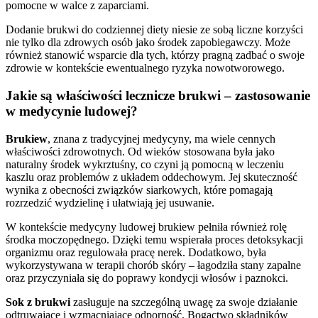
pomocne w walce z zaparciami.
Dodanie brukwi do codziennej diety niesie ze sobą liczne korzyści
nie tylko dla zdrowych osób jako środek zapobiegawczy. Może
również stanowić wsparcie dla tych, którzy pragną zadbać o swoje
zdrowie w kontekście ewentualnego ryzyka nowotworowego.
Jakie są właściwości lecznicze brukwi – zastosowanie
w medycynie ludowej?
Brukiew
, znana z tradycyjnej medycyny, ma wiele cennych
właściwości zdrowotnych. Od wieków stosowana była jako
naturalny środek wykrztuśny, co czyni ją pomocną w leczeniu
kaszlu oraz problemów z układem oddechowym. Jej skuteczność
wynika z obecności związków siarkowych, które pomagają
rozrzedzić wydzielinę i ułatwiają jej usuwanie.
W kontekście medycyny ludowej brukiew pełniła również rolę
środka moczopędnego. Dzięki temu wspierała proces detoksykacji
organizmu oraz regulowała pracę nerek. Dodatkowo, była
wykorzystywana w terapii chorób skóry – łagodziła stany zapalne
oraz przyczyniała się do poprawy kondycji włosów i paznokci.
Sok z brukwi
zasługuje na szczególną uwagę za swoje działanie
odtruwające i wzmacniające odporność. Bogactwo składników