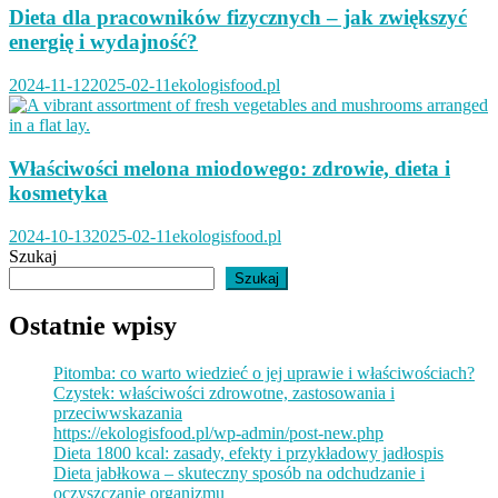
Dieta dla pracowników fizycznych – jak zwiększyć
energię i wydajność?
2024-11-12
2025-02-11
ekologisfood.pl
Właściwości melona miodowego: zdrowie, dieta i
kosmetyka
2024-10-13
2025-02-11
ekologisfood.pl
Szukaj
Szukaj
Ostatnie wpisy
Pitomba: co warto wiedzieć o jej uprawie i właściwościach?
Czystek: właściwości zdrowotne, zastosowania i
przeciwwskazania
https://ekologisfood.pl/wp-admin/post-new.php
Dieta 1800 kcal: zasady, efekty i przykładowy jadłospis
Dieta jabłkowa – skuteczny sposób na odchudzanie i
oczyszczanie organizmu