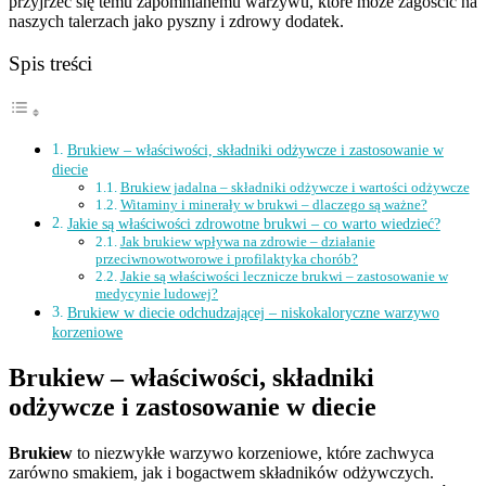
przyjrzeć się temu zapomnianemu warzywu, które może zagościć na
naszych talerzach jako pyszny i zdrowy dodatek.
Spis treści
Brukiew – właściwości, składniki odżywcze i zastosowanie w
diecie
Brukiew jadalna – składniki odżywcze i wartości odżywcze
Witaminy i minerały w brukwi – dlaczego są ważne?
Jakie są właściwości zdrowotne brukwi – co warto wiedzieć?
Jak brukiew wpływa na zdrowie – działanie
przeciwnowotworowe i profilaktyka chorób?
Jakie są właściwości lecznicze brukwi – zastosowanie w
medycynie ludowej?
Brukiew w diecie odchudzającej – niskokaloryczne warzywo
korzeniowe
Brukiew – właściwości, składniki
odżywcze i zastosowanie w diecie
Brukiew
to niezwykłe warzywo korzeniowe, które zachwyca
zarówno smakiem, jak i bogactwem składników odżywczych.