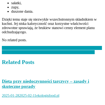
sałatki,
zupy,
duszone dania.
Dzięki temu staje się niezwykle wszechstronnym składnikiem w
kuchni. Jej niska kaloryczność oraz korzystne właściwości
zdrowotne sprawiają, że brukiew stanowi cenny element planu
odchudzającego.
No related posts.
Nawigacja
Czerwona cebula – zdrowotne właściwości i zastosowania w diecie
Nabiał niskotłuszczowy – zdrowa alternatywa czy zagrożenie?
wpisu
Related Posts
Dieta przy niedoczynności tarczycy – zasady i
skuteczne porady
2025-01-28
2025-02-11
ekologisfood.pl