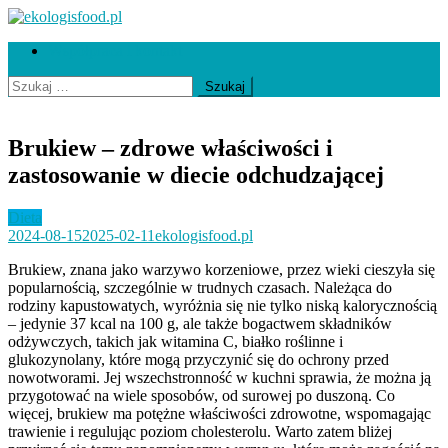
Skip
to
ekologisfood.pl
Ekologis
Współpraca i kontakt
content
Szukaj:
Brukiew – zdrowe właściwości i
zastosowanie w diecie odchudzającej
Dieta
2024-08-15
2025-02-11
ekologisfood.pl
Brukiew, znana jako warzywo korzeniowe, przez wieki cieszyła się
popularnością, szczególnie w trudnych czasach. Należąca do
rodziny kapustowatych, wyróżnia się nie tylko niską kalorycznością
– jedynie 37 kcal na 100 g, ale także bogactwem składników
odżywczych, takich jak witamina C, białko roślinne i
glukozynolany, które mogą przyczynić się do ochrony przed
nowotworami. Jej wszechstronność w kuchni sprawia, że można ją
przygotować na wiele sposobów, od surowej po duszoną. Co
więcej, brukiew ma potężne właściwości zdrowotne, wspomagając
trawienie i regulując poziom cholesterolu. Warto zatem bliżej