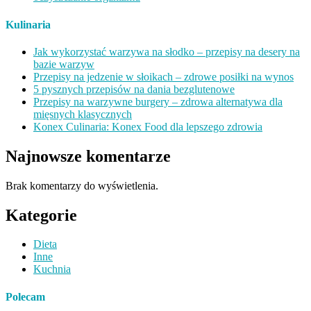
Kulinaria
Jak wykorzystać warzywa na słodko – przepisy na desery na
bazie warzyw
Przepisy na jedzenie w słoikach – zdrowe posiłki na wynos
5 pysznych przepisów na dania bezglutenowe
Przepisy na warzywne burgery – zdrowa alternatywa dla
mięsnych klasycznych
Konex Culinaria: Konex Food dla lepszego zdrowia
Najnowsze komentarze
Brak komentarzy do wyświetlenia.
Kategorie
Dieta
Inne
Kuchnia
Polecam