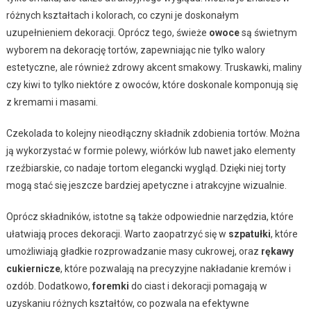
różnych kształtach i kolorach, co czyni je doskonałym
uzupełnieniem dekoracji. Oprócz tego, świeże
owoce
są świetnym
wyborem na dekorację tortów, zapewniając nie tylko walory
estetyczne, ale również zdrowy akcent smakowy. Truskawki, maliny
czy kiwi to tylko niektóre z owoców, które doskonale komponują się
z kremami i masami.
Czekolada to kolejny nieodłączny składnik zdobienia tortów. Można
ją wykorzystać w formie polewy, wiórków lub nawet jako elementy
rzeźbiarskie, co nadaje tortom elegancki wygląd. Dzięki niej torty
mogą stać się jeszcze bardziej apetyczne i atrakcyjne wizualnie.
Oprócz składników, istotne są także odpowiednie narzędzia, które
ułatwiają proces dekoracji. Warto zaopatrzyć się w
szpatułki
, które
umożliwiają gładkie rozprowadzanie masy cukrowej, oraz
rękawy
cukiernicze
, które pozwalają na precyzyjne nakładanie kremów i
ozdób. Dodatkowo,
foremki
do ciast i dekoracji pomagają w
uzyskaniu różnych kształtów, co pozwala na efektywne