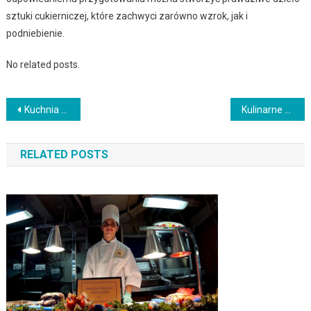
sztuki cukierniczej, które zachwyci zarówno wzrok, jak i
podniebienie.
No related posts.
Nawigacja
Kuchnia hiszpańska: tapas, paella i inne smaki Półwyspu Iberyjskiego
Kulinarne odkrycia Chin: Tradycyjne smaki Księstwa Środka
wpisu
RELATED POSTS