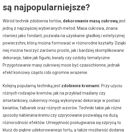
są najpopularniejsze?
Wśród technik zdobienia tortów,
dekorowanie masą cukrową
jest
jedną z najczęściej wybieranych metod. Masa cukrowa, znana
również jako fondant, pozwala na uzyskanie gładkiej i estetycznej
powierzchni, którą można formować w różnorodne kształty. Dzięki
niej można tworzyć zarówno proste, jak i bardziej skomplikowane
dekoracje, takie jak figurki, kwiaty czy ozdoby tematyczne.
Przygotowanie masy cukrowej może być czasochłonne, jednak
efekt końcowy często robi ogromne wrażenie.
Kolejną popularną techniką jest
zdobienie kremami
. Przy użyciu
różnych rodzajów kremów, jak na przykład maślany czy
śmietankowy, cukiernicy mogą wykonywać dekoracje w postaci
kwiatów, falbanek oraz różnych wzorów. Techniki takie jak
różne
sposoby nabierania kremu
czy
szprycowanie
pozwalają na dużą
różnorodność efektów. Umiejętność posługiwania się szprycą to
klucz do piękne udekorowanego tortu, a także możliwość dodania