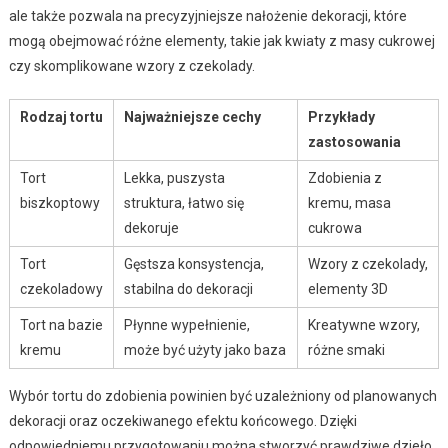
ale także pozwala na precyzyjniejsze nałożenie dekoracji, które
mogą obejmować różne elementy, takie jak kwiaty z masy cukrowej
czy skomplikowane wzory z czekolady.
Rodzaj tortu
Najważniejsze cechy
Przykłady
zastosowania
Tort
Lekka, puszysta
Zdobienia z
biszkoptowy
struktura, łatwo się
kremu, masa
dekoruje
cukrowa
Tort
Gęstsza konsystencja,
Wzory z czekolady,
czekoladowy
stabilna do dekoracji
elementy 3D
Tort na bazie
Płynne wypełnienie,
Kreatywne wzory,
kremu
może być użyty jako baza
różne smaki
Wybór tortu do zdobienia powinien być uzależniony od planowanych
dekoracji oraz oczekiwanego efektu końcowego. Dzięki
odpowiedniemu przygotowaniu można stworzyć prawdziwe dzieło