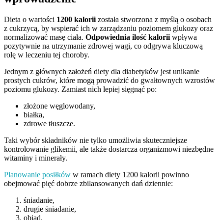
Dieta o wartości
1200 kalorii
została stworzona z myślą o osobach
z cukrzycą, by wspierać ich w zarządzaniu poziomem glukozy oraz
normalizować masę ciała.
Odpowiednia ilość kalorii
wpływa
pozytywnie na utrzymanie zdrowej wagi, co odgrywa kluczową
rolę w leczeniu tej choroby.
Jednym z głównych założeń diety dla diabetyków jest unikanie
prostych cukrów, które mogą prowadzić do gwałtownych wzrostów
poziomu glukozy. Zamiast nich lepiej sięgnąć po:
złożone węglowodany,
białka,
zdrowe tłuszcze.
Taki wybór składników nie tylko umożliwia skuteczniejsze
kontrolowanie glikemii, ale także dostarcza organizmowi niezbędne
witaminy i minerały.
Planowanie posiłków
w ramach diety 1200 kalorii powinno
obejmować pięć dobrze zbilansowanych dań dziennie:
śniadanie,
drugie śniadanie,
obiad,