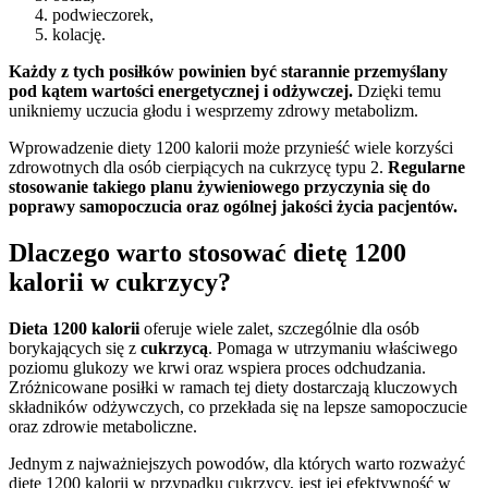
podwieczorek,
kolację.
Każdy z tych posiłków powinien być starannie przemyślany
pod kątem wartości energetycznej i odżywczej.
Dzięki temu
unikniemy uczucia głodu i wesprzemy zdrowy metabolizm.
Wprowadzenie diety 1200 kalorii może przynieść wiele korzyści
zdrowotnych dla osób cierpiących na cukrzycę typu 2.
Regularne
stosowanie takiego planu żywieniowego przyczynia się do
poprawy samopoczucia oraz ogólnej jakości życia pacjentów.
Dlaczego warto stosować dietę 1200
kalorii w cukrzycy?
Dieta 1200 kalorii
oferuje wiele zalet, szczególnie dla osób
borykających się z
cukrzycą
. Pomaga w utrzymaniu właściwego
poziomu glukozy we krwi oraz wspiera proces odchudzania.
Zróżnicowane posiłki w ramach tej diety dostarczają kluczowych
składników odżywczych, co przekłada się na lepsze samopoczucie
oraz zdrowie metaboliczne.
Jednym z najważniejszych powodów, dla których warto rozważyć
dietę 1200 kalorii w przypadku cukrzycy, jest jej efektywność w