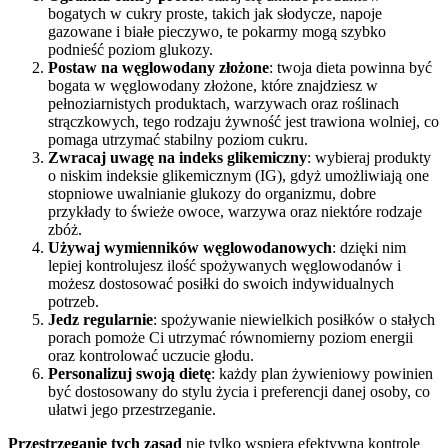
bogatych w cukry proste, takich jak słodycze, napoje
gazowane i białe pieczywo, te pokarmy mogą szybko
podnieść poziom glukozy.
Postaw na węglowodany złożone
: twoja dieta powinna być
bogata w węglowodany złożone, które znajdziesz w
pełnoziarnistych produktach, warzywach oraz roślinach
strączkowych, tego rodzaju żywność jest trawiona wolniej, co
pomaga utrzymać stabilny poziom cukru.
Zwracaj uwagę na indeks glikemiczny
: wybieraj produkty
o niskim indeksie glikemicznym (IG), gdyż umożliwiają one
stopniowe uwalnianie glukozy do organizmu, dobre
przykłady to świeże owoce, warzywa oraz niektóre rodzaje
zbóż.
Używaj wymienników węglowodanowych
: dzięki nim
lepiej kontrolujesz ilość spożywanych węglowodanów i
możesz dostosować posiłki do swoich indywidualnych
potrzeb.
Jedz regularnie
: spożywanie niewielkich posiłków o stałych
porach pomoże Ci utrzymać równomierny poziom energii
oraz kontrolować uczucie głodu.
Personalizuj swoją dietę
: każdy plan żywieniowy powinien
być dostosowany do stylu życia i preferencji danej osoby, co
ułatwi jego przestrzeganie.
Przestrzeganie tych zasad
nie tylko wspiera efektywną kontrolę