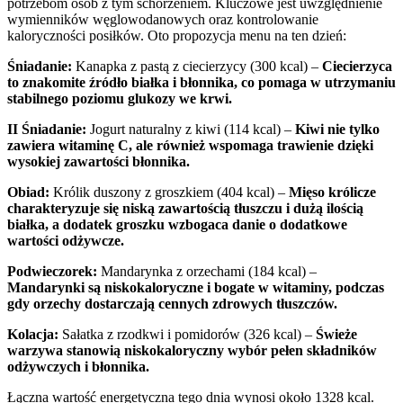
potrzebom osób z tym schorzeniem. Kluczowe jest uwzględnienie
wymienników węglowodanowych oraz kontrolowanie
kaloryczności posiłków. Oto propozycja menu na ten dzień:
Śniadanie:
Kanapka z pastą z ciecierzycy (300 kcal) –
Ciecierzyca
to znakomite źródło białka i błonnika, co pomaga w utrzymaniu
stabilnego poziomu glukozy we krwi.
II Śniadanie:
Jogurt naturalny z kiwi (114 kcal) –
Kiwi nie tylko
zawiera witaminę C, ale również wspomaga trawienie dzięki
wysokiej zawartości błonnika.
Obiad:
Królik duszony z groszkiem (404 kcal) –
Mięso królicze
charakteryzuje się niską zawartością tłuszczu i dużą ilością
białka, a dodatek groszku wzbogaca danie o dodatkowe
wartości odżywcze.
Podwieczorek:
Mandarynka z orzechami (184 kcal) –
Mandarynki są niskokaloryczne i bogate w witaminy, podczas
gdy orzechy dostarczają cennych zdrowych tłuszczów.
Kolacja:
Sałatka z rzodkwi i pomidorów (326 kcal) –
Świeże
warzywa stanowią niskokaloryczny wybór pełen składników
odżywczych i błonnika.
Łączna wartość energetyczna tego dnia wynosi około 1328 kcal.