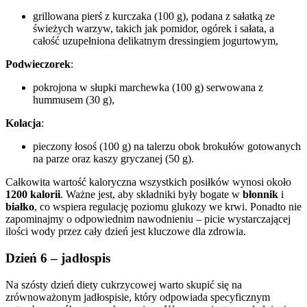
grillowana pierś z kurczaka (100 g), podana z sałatką ze
świeżych warzyw, takich jak pomidor, ogórek i sałata, a
całość uzupełniona delikatnym dressingiem jogurtowym,
Podwieczorek
:
pokrojona w słupki marchewka (100 g) serwowana z
hummusem (30 g),
Kolacja
:
pieczony łosoś (100 g) na talerzu obok brokułów gotowanych
na parze oraz kaszy gryczanej (50 g).
Całkowita wartość kaloryczna wszystkich posiłków wynosi około
1200 kalorii
. Ważne jest, aby składniki były bogate w
błonnik
i
białko
, co wspiera regulację poziomu glukozy we krwi. Ponadto nie
zapominajmy o odpowiednim nawodnieniu – picie wystarczającej
ilości wody przez cały dzień jest kluczowe dla zdrowia.
Dzień 6 – jadłospis
Na szósty dzień diety cukrzycowej warto skupić się na
zrównoważonym jadłospisie, który odpowiada specyficznym