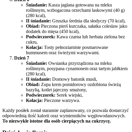
Śniadanie:
Kasza jaglana gotowana na mleku
roślinnym, wzbogacona orzechami laskowymi (40 g)
(280 kcal),
II śniadanie:
Gruszka średnia dla słodyczy (70 kcal),
Obiad:
Pieczona pierś kurczaka, sałatka coleslaw jako
dodatek do mięsa (450 kcal),
Podwieczorek:
Kawa czarna lub herbata zielona bez
cukru,
Kolacja:
Tosty pełnoziarniste posmarowane
hummusem oraz świeżymi warzywami.
Dzień 7
Śniadanie:
Owsianka przyrządzona na mleku
roślinnym, posypana cynamonem oraz tartym jabłkiem
(280 kcal),
II śniadanie:
Domowy batonik musli,
Obiad:
Zupa krem pomidorowy ozdobiona świeżą
bazylią, kotlet jajeczny smażony,
Podwieczorek:
Serek wiejski,
Kolacja:
Pieczone warzywa.
Każdy posiłek został starannie zaplanowany, co pozwala dostarczyć
odpowiednią ilość kalorii oraz wymienników węglowodanowych.
To niezwykle istotne dla osób cierpiących na cukrzycę.