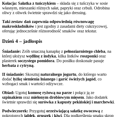
Kolacja:
Sałatka z tuńczykiem
– składa się z tuńczyka w sosie
własnym, mieszanki różnych sałat, papryki oraz cebuli. Odrobina
oliwy z oliwek świetnie sprawdzi się jako dressing.
Taki zestaw dań zapewnia odpowiednią równowagę
makroskładników
i jest zgodny z zasadami diety cukrzycowej,
oferując jednocześnie różnorodność smaków oraz tekstur.
Dzień 4 – jadłospis
Śniadanie:
Zrób smaczną kanapkę z
pełnoziarnistego chleba
, na
której ułożysz
wędlinę z indyka
, kilka listków
roszponki
oraz
plasterek
soczystego pomidora
. Do posiłku doskonale pasuje
herbata z cytryną
.
II śniadanie:
Skosztuj
naturalnego jogurtu
, do którego warto
dodać
łyżkę siemienia lnianego
i
garść świeżych jagód
, co
wzbogaci smak i wartości odżywcze.
Obiad:
Ugotuj
komosę ryżową na parze
i połącz ją ze
szpinakiem
oraz
mielonym drobiowym mięsem
. Jako dodatek
świetnie sprawdzi się
surówka z kapusty pekińskiej i marchewki
.
Podwieczorek:
Przygotuj
orzeźwiającą sałatkę owocową
z
pokrojonych
jabłek
,
gruszek
i
kiwi
. Dla podkreślenia smaku skrop