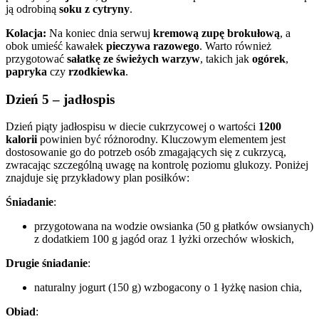
ją odrobiną
soku z cytryny
.
Kolacja:
Na koniec dnia serwuj
kremową zupę brokułową
, a
obok umieść kawałek
pieczywa razowego
. Warto również
przygotować
sałatkę ze świeżych warzyw
, takich jak
ogórek
,
papryka
czy
rzodkiewka
.
Dzień 5 – jadłospis
Dzień piąty jadłospisu w diecie cukrzycowej o wartości
1200
kalorii
powinien być różnorodny. Kluczowym elementem jest
dostosowanie go do potrzeb osób zmagających się z cukrzycą,
zwracając szczególną uwagę na kontrolę poziomu glukozy. Poniżej
znajduje się przykładowy plan posiłków:
Śniadanie
:
przygotowana na wodzie owsianka (50 g płatków owsianych)
z dodatkiem 100 g jagód oraz 1 łyżki orzechów włoskich,
Drugie śniadanie
:
naturalny jogurt (150 g) wzbogacony o 1 łyżkę nasion chia,
Obiad
: