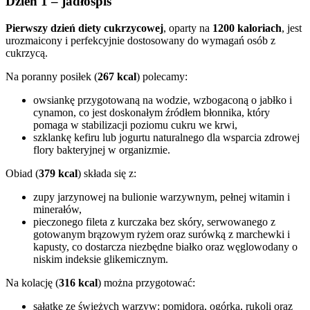
Dzień 1 – jadłospis
Pierwszy dzień diety cukrzycowej
, oparty na
1200 kaloriach
, jest
urozmaicony i perfekcyjnie dostosowany do wymagań osób z
cukrzycą.
Na poranny posiłek (
267 kcal
) polecamy:
owsiankę przygotowaną na wodzie, wzbogaconą o jabłko i
cynamon, co jest doskonałym źródłem błonnika, który
pomaga w stabilizacji poziomu cukru we krwi,
szklankę kefiru lub jogurtu naturalnego dla wsparcia zdrowej
flory bakteryjnej w organizmie.
Obiad (
379 kcal
) składa się z:
zupy jarzynowej na bulionie warzywnym, pełnej witamin i
minerałów,
pieczonego fileta z kurczaka bez skóry, serwowanego z
gotowanym brązowym ryżem oraz surówką z marchewki i
kapusty, co dostarcza niezbędne białko oraz węglowodany o
niskim indeksie glikemicznym.
Na kolację (
316 kcal
) można przygotować:
sałatkę ze świeżych warzyw: pomidora, ogórka, rukoli oraz