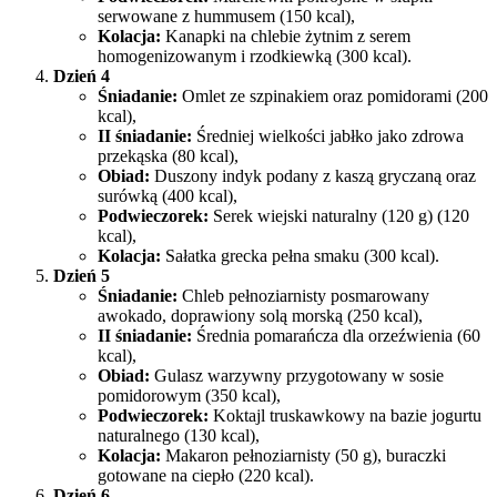
serwowane z hummusem (150 kcal),
Kolacja:
Kanapki na chlebie żytnim z serem
homogenizowanym i rzodkiewką (300 kcal).
Dzień 4
Śniadanie:
Omlet ze szpinakiem oraz pomidorami (200
kcal),
II śniadanie:
Średniej wielkości jabłko jako zdrowa
przekąska (80 kcal),
Obiad:
Duszony indyk podany z kaszą gryczaną oraz
surówką (400 kcal),
Podwieczorek:
Serek wiejski naturalny (120 g) (120
kcal),
Kolacja:
Sałatka grecka pełna smaku (300 kcal).
Dzień 5
Śniadanie:
Chleb pełnoziarnisty posmarowany
awokado, doprawiony solą morską (250 kcal),
II śniadanie:
Średnia pomarańcza dla orzeźwienia (60
kcal),
Obiad:
Gulasz warzywny przygotowany w sosie
pomidorowym (350 kcal),
Podwieczorek:
Koktajl truskawkowy na bazie jogurtu
naturalnego (130 kcal),
Kolacja:
Makaron pełnoziarnisty (50 g), buraczki
gotowane na ciepło (220 kcal).
Dzień 6