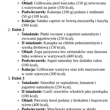
Obiad:
Grillowana pierś kurczaka (150 g) serwowana
z warzywami na parze (350 kcal),
Podwieczorek:
Kalarepa (100 g) podana z malinami
(50 g) (100 kcal),
Kolacja:
Sałatka caprese ze świeżą mozzarellą i bazylią
(300 kcal).
Dzień 2
Śniadanie:
Płatki owsiane z jogurtem naturalnym i
owocami jagodowymi (250 kcal),
II śniadanie:
Kanapka na chlebie pełnoziarnistym z
szynką drobiową (150 kcal),
Obiad:
Zupa jarzynowa bez ziemniaków oraz duszona
bitka wołowa w warzywach (400 kcal),
Podwieczorek:
Jogurt naturalny bez dodatku cukru
(100 kcal),
Kolacja:
Grillowane warzywa oraz tofu marynowane
w sosie sojowym (300 kcal).
Dzień 3
Śniadanie:
Smoothie ze szpinakiem, bananem i
jogurtem naturalnym (250 kcal),
II śniadanie:
Garść orzechów włoskich jako przekąska
(100 kcal),
Obiad:
Pieczony łosoś podany z brokułem i brązowym
ryżem (400 kcal),
Podwieczorek:
Marchewki pokrojone w słupki