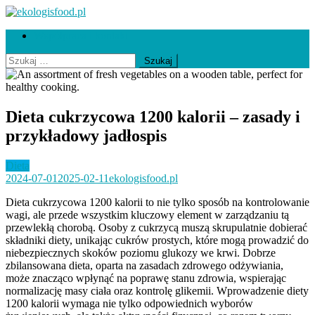
Skip
to
ekologisfood.pl
Ekologis
Współpraca i kontakt
content
Szukaj:
Dieta cukrzycowa 1200 kalorii – zasady i
przykładowy jadłospis
Dieta
2024-07-01
2025-02-11
ekologisfood.pl
Dieta cukrzycowa 1200 kalorii to nie tylko sposób na kontrolowanie
wagi, ale przede wszystkim kluczowy element w zarządzaniu tą
przewlekłą chorobą. Osoby z cukrzycą muszą skrupulatnie dobierać
składniki diety, unikając cukrów prostych, które mogą prowadzić do
niebezpiecznych skoków poziomu glukozy we krwi. Dobrze
zbilansowana dieta, oparta na zasadach zdrowego odżywiania,
może znacząco wpłynąć na poprawę stanu zdrowia, wspierając
normalizację masy ciała oraz kontrolę glikemii. Wprowadzenie diety
1200 kalorii wymaga nie tylko odpowiednich wyborów