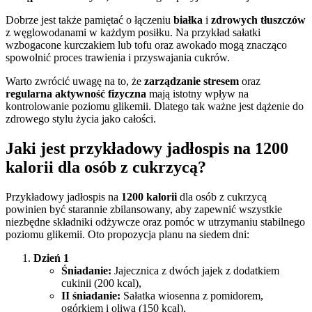
Dobrze jest także pamiętać o łączeniu
białka
i
zdrowych tłuszczów
z węglowodanami w każdym posiłku. Na przykład sałatki
wzbogacone kurczakiem lub tofu oraz awokado mogą znacząco
spowolnić proces trawienia i przyswajania cukrów.
Warto zwrócić uwagę na to, że
zarządzanie stresem
oraz
regularna aktywność fizyczna
mają istotny wpływ na
kontrolowanie poziomu glikemii. Dlatego tak ważne jest dążenie do
zdrowego stylu życia jako całości.
Jaki jest przykładowy jadłospis na 1200
kalorii dla osób z cukrzycą?
Przykładowy jadłospis na
1200 kalorii
dla osób z cukrzycą
powinien być starannie zbilansowany, aby zapewnić wszystkie
niezbędne składniki odżywcze oraz pomóc w utrzymaniu stabilnego
poziomu glikemii. Oto propozycja planu na siedem dni:
Dzień 1
Śniadanie:
Jajecznica z dwóch jajek z dodatkiem
cukinii (200 kcal),
II śniadanie:
Sałatka wiosenna z pomidorem,
ogórkiem i oliwą (150 kcal),