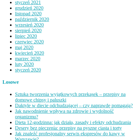
styczeń 2021
grudzień 2020
listopad 2020
październik 2020
wrzesień 2020
sierpień 2020
lipiec 2020
czerwiec 2020
maj 2020
kwiecień 2020
marzec 2020
luty 2020
styczeń 2020
Losowe
Sztuka tworzenia wyjątkowych przekąsek – przepisy na
domowe chipsy i paluszki
Daktyle w diecie odchudzającej – czy naprawdę pomagają?
Jak nawodnienie wpływa na zdrowie i wydolność
organizmu?
Dieta 12-godzinna: jak działa, zasady i efekty odchudzania
Desery bez pieczenia: przepisy na pyszne ciasta i torty
Jak znaleźć profesjonalny serwis ekspresów do kawy w
Warszawie?