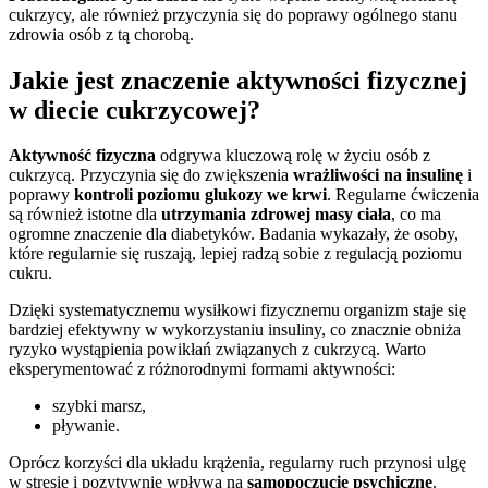
cukrzycy, ale również przyczynia się do poprawy ogólnego stanu
zdrowia osób z tą chorobą.
Jakie jest znaczenie aktywności fizycznej
w diecie cukrzycowej?
Aktywność fizyczna
odgrywa kluczową rolę w życiu osób z
cukrzycą. Przyczynia się do zwiększenia
wrażliwości na insulinę
i
poprawy
kontroli poziomu glukozy we krwi
. Regularne ćwiczenia
są również istotne dla
utrzymania zdrowej masy ciała
, co ma
ogromne znaczenie dla diabetyków. Badania wykazały, że osoby,
które regularnie się ruszają, lepiej radzą sobie z regulacją poziomu
cukru.
Dzięki systematycznemu wysiłkowi fizycznemu organizm staje się
bardziej efektywny w wykorzystaniu insuliny, co znacznie obniża
ryzyko wystąpienia powikłań związanych z cukrzycą. Warto
eksperymentować z różnorodnymi formami aktywności:
szybki marsz,
pływanie.
Oprócz korzyści dla układu krążenia, regularny ruch przynosi ulgę
w stresie i pozytywnie wpływa na
samopoczucie psychiczne
.