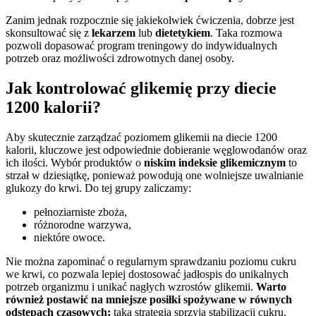
Zanim jednak rozpocznie się jakiekolwiek ćwiczenia, dobrze jest
skonsultować się z
lekarzem
lub
dietetykiem
. Taka rozmowa
pozwoli dopasować program treningowy do indywidualnych
potrzeb oraz możliwości zdrowotnych danej osoby.
Jak kontrolować glikemię przy diecie
1200 kalorii?
Aby skutecznie zarządzać poziomem glikemii na diecie 1200
kalorii, kluczowe jest odpowiednie dobieranie węglowodanów oraz
ich ilości. Wybór produktów o
niskim indeksie glikemicznym
to
strzał w dziesiątkę, ponieważ powodują one wolniejsze uwalnianie
glukozy do krwi. Do tej grupy zaliczamy:
pełnoziarniste zboża,
różnorodne warzywa,
niektóre owoce.
Nie można zapominać o regularnym sprawdzaniu poziomu cukru
we krwi, co pozwala lepiej dostosować jadłospis do unikalnych
potrzeb organizmu i unikać nagłych wzrostów glikemii.
Warto
również postawić na mniejsze posiłki spożywane w równych
odstępach czasowych;
taka strategia sprzyja stabilizacji cukru.