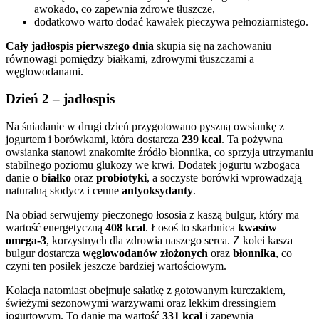
awokado, co zapewnia zdrowe tłuszcze,
dodatkowo warto dodać kawałek pieczywa pełnoziarnistego.
Cały jadłospis pierwszego dnia
skupia się na zachowaniu
równowagi pomiędzy białkami, zdrowymi tłuszczami a
węglowodanami.
Dzień 2 – jadłospis
Na śniadanie w drugi dzień przygotowano pyszną owsiankę z
jogurtem i borówkami, która dostarcza
239 kcal
. Ta pożywna
owsianka stanowi znakomite źródło błonnika, co sprzyja utrzymaniu
stabilnego poziomu glukozy we krwi. Dodatek jogurtu wzbogaca
danie o
białko
oraz
probiotyki
, a soczyste borówki wprowadzają
naturalną słodycz i cenne
antyoksydanty
.
Na obiad serwujemy pieczonego łososia z kaszą bulgur, który ma
wartość energetyczną
408 kcal
. Łosoś to skarbnica
kwasów
omega-3
, korzystnych dla zdrowia naszego serca. Z kolei kasza
bulgur dostarcza
węglowodanów złożonych
oraz
błonnika
, co
czyni ten posiłek jeszcze bardziej wartościowym.
Kolacja natomiast obejmuje sałatkę z gotowanym kurczakiem,
świeżymi sezonowymi warzywami oraz lekkim dressingiem
jogurtowym. To danie ma wartość
331 kcal
i zapewnia