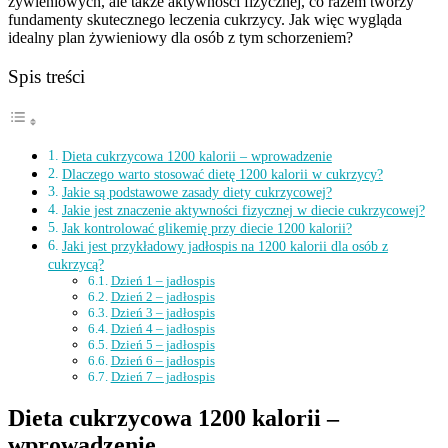
żywieniowych, ale także aktywności fizycznej, co razem tworzy
fundamenty skutecznego leczenia cukrzycy. Jak więc wygląda
idealny plan żywieniowy dla osób z tym schorzeniem?
Spis treści
Dieta cukrzycowa 1200 kalorii – wprowadzenie
Dlaczego warto stosować dietę 1200 kalorii w cukrzycy?
Jakie są podstawowe zasady diety cukrzycowej?
Jakie jest znaczenie aktywności fizycznej w diecie cukrzycowej?
Jak kontrolować glikemię przy diecie 1200 kalorii?
Jaki jest przykładowy jadłospis na 1200 kalorii dla osób z
cukrzycą?
Dzień 1 – jadłospis
Dzień 2 – jadłospis
Dzień 3 – jadłospis
Dzień 4 – jadłospis
Dzień 5 – jadłospis
Dzień 6 – jadłospis
Dzień 7 – jadłospis
Dieta cukrzycowa 1200 kalorii –
wprowadzenie