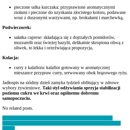
pieczone udka kurczaka: przyprawione aromatycznymi
ziołami i pieczone do uzyskania złocistego koloru, podawane
wraz z duszonymi warzywami, np. brokułami i marchewką,
Podwieczorek:
sałatka caprese: składająca się z dojrzałych pomidorów,
mozzarelli oraz świeżej bazylii, delikatnie skropiona oliwą z
oliwek, to lekka i orzeźwiająca propozycja,
Kolacja:
curry z kalafiora: kalafior gotowany w aromatycznej
mieszance przypraw curry, serwowany obok brązowego ryżu.
Jadłospis na siódmy dzień zamyka tydzień obfitujący w zdrowe
wybory żywieniowe.
Taki styl odżywiania sprzyja stabilizacji
poziomu cukru we krwi oraz ogólnemu dobremu
samopoczuciu.
No related posts.
Nawigacja
Ekstrakty roślinne – właściwości, rodzaje i ich zastosowanie
Tamaryndowiec indyjski – zdrowotne korzyści i zastosowanie w
wpisu
kuchni