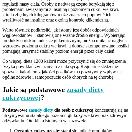
regulacji masy ciała. Osoby z nadwagą często borykają się z
problemami związanymi z insuliną i poziomem cukru we krwi.
Utrata zbędnych kilogramów może znacząco poprawić ich
wrażliwość na insulinę oraz ogólną kontrolę glikemiczną.
Warto również podkreślić, jak istotny jest dobór odpowiednich
węglowodanów – stanowią one ważne źródło energii. Wybierając
produkty o niskim indeksie glikemicznym, można uniknąć nagłych
wzrostów poziomu cukru we krwi, a dobrze skomponowane posiłki
pomagają utrzymać stabilny poziom energii przez cały dzień.
Co więcej, dieta 1200 kalorii może przyczynić się do zmniejszenia
ryzyka powikłań związanych z cukrzycą. Regularne śledzenie
spożycia kalorii oraz jakości posiłków ma pozytywny wpływ na
ogólne zdrowie i samopoczucie osób chorych na tę chorobę.
Jakie są podstawowe
zasady diety
cukrzycowej
?
Podstawowe
zasady diety
dla osób z cukrzycą
koncentrują się na
utrzymywaniu stabilnego poziomu glukozy we krwi oraz zdrowym
odżywianiu. Oto kilka istotnych wskazówek:
Ogranicz cukry proste
: staraj się unikać produktów