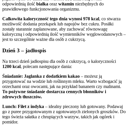
odpowiednią ilość
białka
oraz
witamin
niezbędnych do
prawidłowego funkcjonowania organizmu.
Całkowita kaloryczność tego dnia wynosi 978 kcal
, co stwarza
możliwość dodania przekąsek lub napojów bez cukru. Posiłki
zostały starannie zaplanowane, aby zachować równowagę
kaloryczną i odpowiednią ilość wymienników węglowodanowych –
jest to szczególnie ważne dla osób z cukrzycą.
Dzień 3 – jadłospis
Na trzeci dzień jadłospisu dla osób z cukrzycą, o kaloryczności
1200 kcal
, polecam następujące dania:
Śniadanie:
Jaglanka z dodatkiem kakao
– możesz ją
przygotować na wodzie lub roślinnym mleku. Warto wzbogacić ją
orzechami oraz owocami, jak na przykład bananem czy malinami.
To pożywne śniadanie dostarcza cennych błonników i
zdrowych tłuszczów.
Lunch:
Filet z indyka
– idealny pieczony lub gotowany. Podawaj
go z puree przygotowanym z ugotowanych zielonych groszków. Do
tego świeża sałatka z chrupiących warzyw, takich jak ogórek i
pomidor.