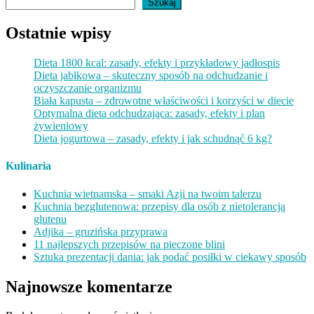
Szukaj
Ostatnie wpisy
Dieta 1800 kcal: zasady, efekty i przykładowy jadłospis
Dieta jabłkowa – skuteczny sposób na odchudzanie i
oczyszczanie organizmu
Biała kapusta – zdrowotne właściwości i korzyści w diecie
Optymalna dieta odchudzająca: zasady, efekty i plan
żywieniowy
Dieta jogurtowa – zasady, efekty i jak schudnąć 6 kg?
Kulinaria
Kuchnia wietnamska – smaki Azji na twoim talerzu
Kuchnia bezglutenowa: przepisy dla osób z nietolerancją
glutenu
Adjika – gruzińska przyprawa
11 najlepszych przepisów na pieczone blini
Sztuka prezentacji dania: jak podać posiłki w ciekawy sposób
Najnowsze komentarze