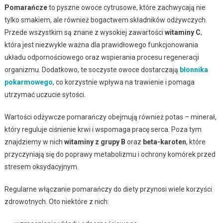
Pomarańcze
to pyszne owoce cytrusowe, które zachwycają nie
tylko smakiem, ale również bogactwem składników odżywczych.
Przede wszystkim są znane z wysokiej zawartości
witaminy C
,
która jest niezwykle ważna dla prawidłowego funkcjonowania
układu odpornościowego oraz wspierania procesu regeneracji
organizmu. Dodatkowo, te soczyste owoce dostarczają
błonnika
pokarmowego
, co korzystnie wpływa na trawienie i pomaga
utrzymać uczucie sytości.
Wartości odżywcze pomarańczy obejmują również potas – minerał,
który reguluje ciśnienie krwi i wspomaga pracę serca. Poza tym
znajdziemy w nich
witaminy z grupy B
oraz
beta-karoten
, które
przyczyniają się do poprawy metabolizmu i ochrony komórek przed
stresem oksydacyjnym.
Regularne włączanie pomarańczy do diety przynosi wiele korzyści
zdrowotnych. Oto niektóre z nich: