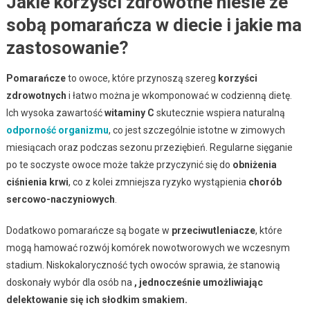
Jakie korzyści zdrowotne niesie ze
sobą pomarańcza w diecie i jakie ma
zastosowanie?
Pomarańcze
to owoce, które przynoszą szereg
korzyści
zdrowotnych
i łatwo można je wkomponować w codzienną dietę.
Ich wysoka zawartość
witaminy C
skutecznie wspiera naturalną
odporność organizmu
, co jest szczególnie istotne w zimowych
miesiącach oraz podczas sezonu przeziębień. Regularne sięganie
po te soczyste owoce może także przyczynić się do
obniżenia
ciśnienia krwi
, co z kolei zmniejsza ryzyko wystąpienia
chorób
sercowo-naczyniowych
.
Dodatkowo pomarańcze są bogate w
przeciwutleniacze
, które
mogą hamować rozwój komórek nowotworowych we wczesnym
stadium. Niskokaloryczność tych owoców sprawia, że stanowią
doskonały wybór dla osób na
, jednocześnie umożliwiając
delektowanie się ich słodkim smakiem.