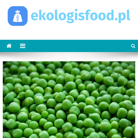
Skip
to
content
ekologisfood.pl
Ekologis