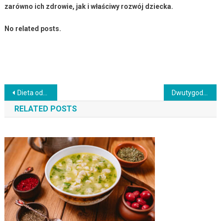
zarówno ich zdrowie, jak i właściwy rozwój dziecka.
No related posts.
Nawigacja
Dieta odkwaszająca organizm – co to jest i jak ją stosować?
Dwutygodniowa dieta jogurtowa – zasady i przykładowy jadłospis
wpisu
RELATED POSTS