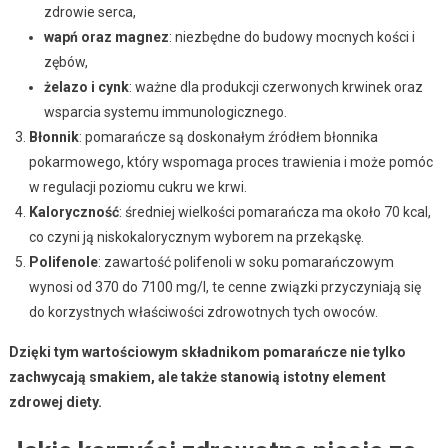
zdrowie serca,
wapń oraz magnez
: niezbędne do budowy mocnych kości i
zębów,
żelazo i cynk
: ważne dla produkcji czerwonych krwinek oraz
wsparcia systemu immunologicznego.
Błonnik
: pomarańcze są doskonałym źródłem błonnika
pokarmowego, który wspomaga proces trawienia i może pomóc
w regulacji poziomu cukru we krwi.
Kaloryczność
: średniej wielkości pomarańcza ma około 70 kcal,
co czyni ją niskokalorycznym wyborem na przekąskę.
Polifenole
: zawartość polifenoli w soku pomarańczowym
wynosi od 370 do 7100 mg/l, te cenne związki przyczyniają się
do korzystnych właściwości zdrowotnych tych owoców.
Dzięki tym wartościowym składnikom pomarańcze nie tylko
zachwycają smakiem, ale także stanowią istotny element
zdrowej diety.