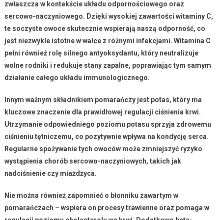
zwłaszcza w kontekście układu odpornościowego oraz
sercowo-naczyniowego. Dzięki wysokiej zawartości
witaminy C
,
te soczyste owoce skutecznie wspierają naszą odporność, co
jest niezwykle istotne w walce z różnymi infekcjami.
Witamina C
pełni również rolę silnego antyoksydantu, który neutralizuje
wolne rodniki i redukuje stany zapalne, poprawiając tym samym
działanie całego układu immunologicznego.
Innym ważnym składnikiem pomarańczy jest
potas
, który ma
kluczowe znaczenie dla prawidłowej regulacji ciśnienia krwi.
Utrzymanie odpowiedniego poziomu potasu sprzyja zdrowemu
ciśnieniu tętniczemu, co pozytywnie wpływa na kondycję serca.
Regularne spożywanie tych owoców
może zmniejszyć ryzyko
wystąpienia chorób sercowo-naczyniowych, takich jak
nadciśnienie czy miażdżyca.
Nie można również zapomnieć o
błonniku
zawartym w
pomarańczach – wspiera on procesy trawienne oraz pomaga w
regulacji poziomu cholesterolu we krwi. Dodatkowo
beta-