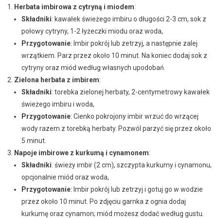
Herbata imbirowa z cytryną i miodem
:
Składniki
: kawałek świeżego imbiru o długości 2-3 cm, sok z
połowy cytryny, 1-2 łyżeczki miodu oraz woda,
Przygotowanie
: Imbir pokrój lub zetrzyj, a następnie zalej
wrzątkiem. Parz przez około 10 minut. Na koniec dodaj sok z
cytryny oraz miód według własnych upodobań.
Zielona herbata z imbirem
:
Składniki
: torebka zielonej herbaty, 2-centymetrowy kawałek
świeżego imbiru i woda,
Przygotowanie
: Cienko pokrojony imbir wrzuć do wrzącej
wody razem z torebką herbaty. Pozwól parzyć się przez około
5 minut.
Napoje imbirowe z kurkumą i cynamonem
:
Składniki
: świeży imbir (2 cm), szczypta kurkumy i cynamonu,
opcjonalnie miód oraz woda,
Przygotowanie
: Imbir pokrój lub zetrzyj i gotuj go w wodzie
przez około 10 minut. Po zdjęciu garnka z ognia dodaj
kurkumę oraz cynamon; miód możesz dodać według gustu.