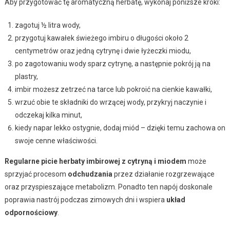
Aby przygotować tę aromatyczną herbatę, wykonaj poniższe kroki:
zagotuj ½ litra wody,
przygotuj kawałek świeżego imbiru o długości około 2
centymetrów oraz jedną cytrynę i dwie łyżeczki miodu,
po zagotowaniu wody sparz cytrynę, a następnie pokrój ją na
plastry,
imbir możesz zetrzeć na tarce lub pokroić na cienkie kawałki,
wrzuć obie te składniki do wrzącej wody, przykryj naczynie i
odczekaj kilka minut,
kiedy napar lekko ostygnie, dodaj miód – dzięki temu zachowa on
swoje cenne właściwości.
Regularne picie herbaty imbirowej z cytryną i miodem
może
sprzyjać procesom
odchudzania
przez działanie rozgrzewające
oraz przyspieszające metabolizm. Ponadto ten napój doskonale
poprawia nastrój podczas zimowych dni i wspiera
układ
odpornościowy
.