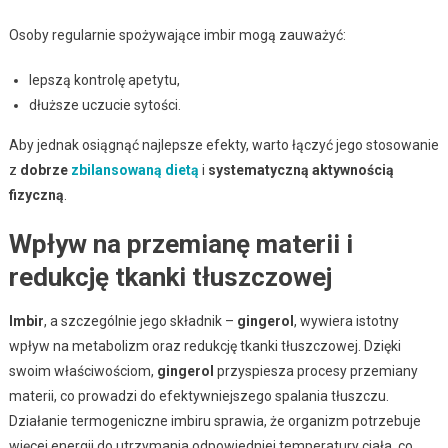
Osoby regularnie spożywające imbir mogą zauważyć:
lepszą kontrolę apetytu,
dłuższe uczucie sytości.
Aby jednak osiągnąć najlepsze efekty, warto łączyć jego stosowanie
z
dobrze
zbilansowaną dietą
i
systematyczną aktywnością
fizyczną
.
Wpływ na przemianę materii i
redukcję tkanki tłuszczowej
Imbir
, a szczególnie jego składnik –
gingerol
, wywiera istotny
wpływ na metabolizm oraz redukcję tkanki tłuszczowej. Dzięki
swoim właściwościom,
gingerol
przyspiesza procesy przemiany
materii, co prowadzi do efektywniejszego spalania tłuszczu.
Działanie termogeniczne imbiru sprawia, że organizm potrzebuje
więcej energii do utrzymania odpowiedniej temperatury ciała, co