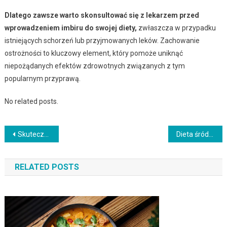
Dlatego zawsze warto skonsultować się z lekarzem przed
wprowadzeniem imbiru do swojej diety,
zwłaszcza w przypadku
istniejących schorzeń lub przyjmowanych leków. Zachowanie
ostrożności to kluczowy element, który pomoże uniknąć
niepożądanych efektów zdrowotnych związanych z tym
popularnym przyprawą.
No related posts.
Nawigacja
Skuteczna dieta odchudzająca: kluczowe zasady i strategie
Dieta śródziemnomorska – zasady, korzyści i przykładowy jadłospis
wpisu
RELATED POSTS