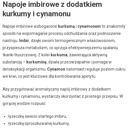
Napoje imbirowe z dodatkiem
kurkumy i cynamonu
Napoje imbirowe wzbogacone
kurkumą
i
cynamonem
to znakomity
sposób na wspomaganie procesu odchudzania oraz podnoszenie
nastroju.
Imbir
, dzięki swoim termogenicznym właściwościom,
przyspiesza metabolizm, co sprzyja efektywniejszemu spalaniu
tkanki tłuszczowej. Z kolei
kurkuma
, zawierająca aktywną
substancję –
kurkuminę
, działa przeciwzapalnie i pomaga w
detoksykacji organizmu.
Cynamon
natomiast reguluje poziom cukru
we krwi, co jest kluczowe dla kontrolowania apetytu.
Aby przygotować aromatyczny napój imbirowy z dodatkiem
kurkumy i cynamonu, wystarczy skorzystać z prostego przepisu. W
gorącej wodzie rozpuść:
łyżeczkę świeżo startego imbiru,
łyżeczkę sproszkowanej kurkumy,