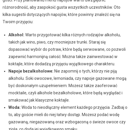
gości. Przy planowaniu menu napojów warto uwzględnić
różnorodność, aby zaspokoić gusta wszystkich uczestników. Oto
kilka sugestii dotyczących napojów, które powinny znaleźć się na
Twoim przyjęciu:
Alkohol:
Warto przygotować kilka różnych rodzajów alkoholu,
takich jak wino, piwo, czy mocniejsze trunki. Staraj się
dopasować wybór do potraw, które będą serwowane, co pozwoli
zapewnić harmonijną całość. Można także zainwestować w
koktajle, które dodadzą przyjęciu wyjątkowego charakteru.
Napoje bezalkoholowe:
Nie zapomnij o tych, którzy nie piją
alkoholu. Soki owocowe, lemoniada, czy napoje gazowane mogą
być doskonałym uzupełnieniem. Możesz także zaoferować
mocktaile, czyli alkohole bezalkoholowe, które będą wyglądać i
smakować jak klasyczne koktajle.
Woda:
Woda to nieodłączny element każdego przyjęcia. Zadbaj o
to, aby goście mieli do niej łatwy dostęp. Możesz podać wodę
gazowaną, niegazowaną oraz wzbogaconą o świeże owoce czy
zioła, co doda jej wyjątkowego smaku.