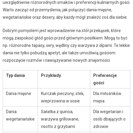
uwzględnienie różnorodnych smaków i preferencji kulinarnych gości.
Warto zacząć od przemyślenia, jak połączyć dania mięsne,
wegetariańskie oraz desery, aby każdy mógł znaleźć coś dla siebie.
Dobrym pomysłem jest wprowadzenie na stół przekąsek, które
mogą zaspokoić głód gości przed głównym posiłkiem. Mogą to być
np. różnorodne tapasy, sery, wędliny czy warzywa z dipami. Te lekkie
dania nie tylko pobudzą apetyt, ale także umożliwią gościom
rozpoczęcie rozmów i nawiązywanie nowych znajomości.
Typ dania
Przykłady
Preferencje
gości
Dania mięsne
Kurczak pieczony, stek,
Dla miłośników
wieprzowina w sosie
mięsa
Dania
Sałatka z quinoa,
Dla wegetarian i
wegetariańskie
warzywa grillowane,
osób dbających o
risotto z grzybami
zdrowie