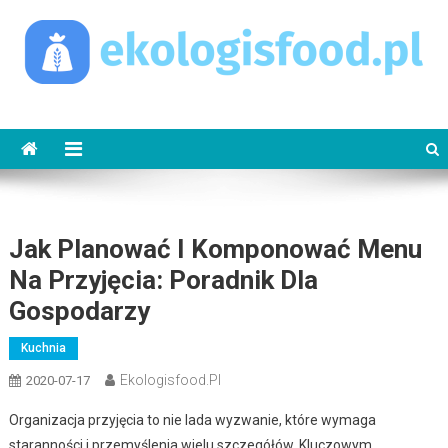
Skip
to
content
ekologisfood.pl
Ekologis
Jak Planować I Komponować Menu
Na Przyjęcia: Poradnik Dla
Gospodarzy
Kuchnia
Ekologisfood.pl
2020-07-17
Organizacja przyjęcia to nie lada wyzwanie, które wymaga
staranności i przemyślenia wielu szczegółów. Kluczowym