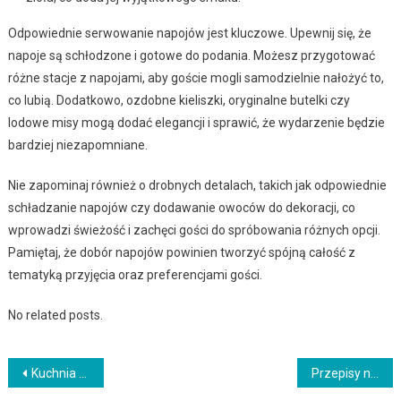
Odpowiednie serwowanie napojów jest kluczowe. Upewnij się, że
napoje są schłodzone i gotowe do podania. Możesz przygotować
różne stacje z napojami, aby goście mogli samodzielnie nałożyć to,
co lubią. Dodatkowo, ozdobne kieliszki, oryginalne butelki czy
lodowe misy mogą dodać elegancji i sprawić, że wydarzenie będzie
bardziej niezapomniane.
Nie zapominaj również o drobnych detalach, takich jak odpowiednie
schładzanie napojów czy dodawanie owoców do dekoracji, co
wprowadzi świeżość i zachęci gości do spróbowania różnych opcji.
Pamiętaj, że dobór napojów powinien tworzyć spójną całość z
tematyką przyjęcia oraz preferencjami gości.
No related posts.
Nawigacja
Kuchnia peruwiańska – przepisy na cebiche i inne smakowite specjały
Przepisy na dania na śniadanie w łóżku – romantyczne posiłki dla par