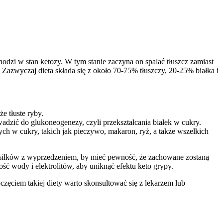
dzi w stan ketozy. W tym stanie zaczyna on spalać tłuszcz zamiast
Zazwyczaj dieta składa się z około 70-75% tłuszczy, 20-25% białka i
e tłuste ryby.
dzić do glukoneogenezy, czyli przekształcania białek w cukry.
 w cukry, takich jak pieczywo, makaron, ryż, a także wszelkich
osiłków z wyprzedzeniem, by mieć pewność, że zachowane zostaną
ść wody i elektrolitów, aby uniknąć efektu keto grypy.
zęciem takiej diety warto skonsultować się z lekarzem lub