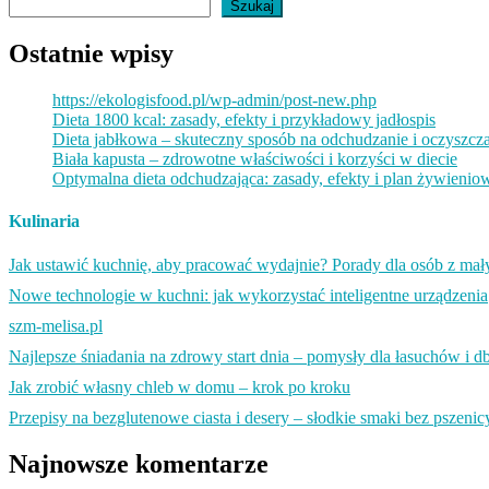
Szukaj
Ostatnie wpisy
https://ekologisfood.pl/wp-admin/post-new.php
Dieta 1800 kcal: zasady, efekty i przykładowy jadłospis
Dieta jabłkowa – skuteczny sposób na odchudzanie i oczyszcz
Biała kapusta – zdrowotne właściwości i korzyści w diecie
Optymalna dieta odchudzająca: zasady, efekty i plan żywienio
Kulinaria
Jak ustawić kuchnię, aby pracować wydajnie? Porady dla osób z ma
Nowe technologie w kuchni: jak wykorzystać inteligentne urządzenia
szm-melisa.pl
Najlepsze śniadania na zdrowy start dnia – pomysły dla łasuchów i db
Jak zrobić własny chleb w domu – krok po kroku
Przepisy na bezglutenowe ciasta i desery – słodkie smaki bez pszenic
Najnowsze komentarze