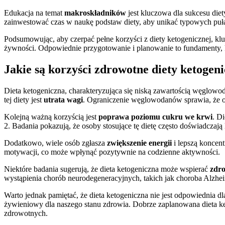
Edukacja na temat
makroskładników
jest kluczowa dla sukcesu diet
zainwestować czas w naukę podstaw diety, aby unikać typowych puł
Podsumowując, aby czerpać pełne korzyści z diety ketogenicznej, kl
żywności. Odpowiednie przygotowanie i planowanie to fundamenty, 
Jakie są korzyści zdrowotne diety ketogen
Dieta ketogeniczna, charakteryzująca się niską zawartością węglowo
tej diety jest
utrata wagi
. Ograniczenie węglowodanów sprawia, że or
Kolejną ważną korzyścią jest
poprawa poziomu cukru we krwi
. D
2. Badania pokazują, że osoby stosujące tę dietę często doświadcza
Dodatkowo, wiele osób zgłasza
zwiększenie energii
i lepszą koncent
motywacji, co może wpłynąć pozytywnie na codzienne aktywności.
Niektóre badania sugerują, że dieta ketogeniczna może wspierać
zdr
wystąpienia chorób neurodegeneracyjnych, takich jak choroba Alzhe
Warto jednak pamiętać, że dieta ketogeniczna nie jest odpowiednia dl
żywieniowy dla naszego stanu zdrowia. Dobrze zaplanowana dieta ket
zdrowotnych.