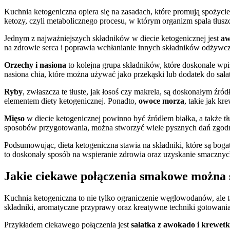
Kuchnia ketogeniczna opiera się na zasadach, które promują spożycie 
ketozy, czyli metabolicznego procesu, w którym organizm spala tłusz
Jednym z najważniejszych składników w diecie ketogenicznej jest
aw
na zdrowie serca i poprawia wchłanianie innych składników odżywc
Orzechy i nasiona
to kolejna grupa składników, które doskonale wpis
nasiona chia, które można używać jako przekąski lub dodatek do sała
Ryby
, zwłaszcza te tłuste, jak łosoś czy makrela, są doskonałym 
elementem diety ketogenicznej. Ponadto,
owoce morza
, takie jak k
Mięso
w diecie ketogenicznej powinno być źródłem białka, a także tł
sposobów przygotowania, można stworzyć wiele pysznych dań zgodn
Podsumowując, dieta ketogeniczna stawia na składniki, które są bo
to doskonały sposób na wspieranie zdrowia oraz uzyskanie smaczny
Jakie ciekawe połączenia smakowe można s
Kuchnia ketogeniczna to nie tylko ograniczenie węglowodanów, ale 
składniki, aromatyczne przyprawy oraz kreatywne techniki gotowani
Przykładem ciekawego połączenia jest
sałatka z awokado i krewet