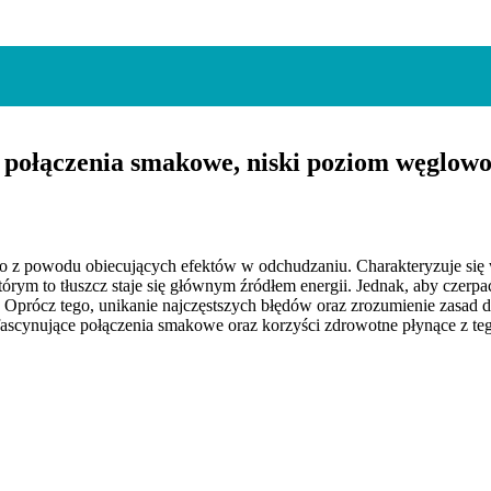
e połączenia smakowe, niski poziom węglo
lko z powodu obiecujących efektów w odchudzaniu. Charakteryzuje się
m to tłuszcz staje się głównym źródłem energii. Jednak, aby czerpać p
ia. Oprócz tego, unikanie najczęstszych błędów oraz zrozumienie zasa
 fascynujące połączenia smakowe oraz korzyści zdrowotne płynące z t