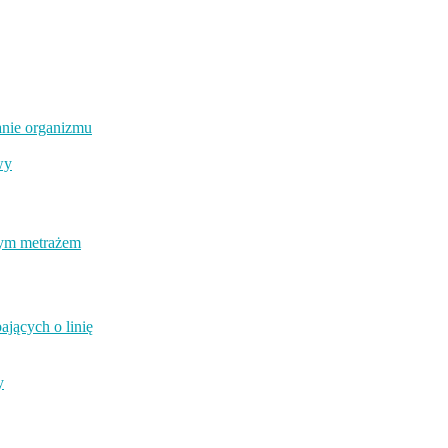
anie organizmu
wy
łym metrażem
ających o linię
y