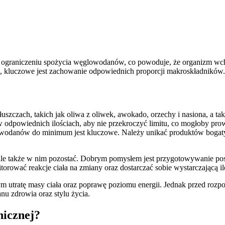
 ograniczeniu spożycia węglowodanów, co powoduje, że organizm wcho
an, kluczowe jest zachowanie odpowiednich proporcji makroskładników. 
uszczach, takich jak oliwa z oliwek, awokado, orzechy i nasiona, a takż
odpowiednich ilościach, aby nie przekroczyć limitu, co mogłoby prowa
wodanów do minimum jest kluczowe. Należy unikać produktów bogatych
y, ale także w nim pozostać. Dobrym pomysłem jest przygotowywanie p
rować reakcje ciała na zmiany oraz dostarczać sobie wystarczającą ilo
 utratę masy ciała oraz poprawę poziomu energii. Jednak przed rozpoc
anu zdrowia oraz stylu życia.
nicznej?