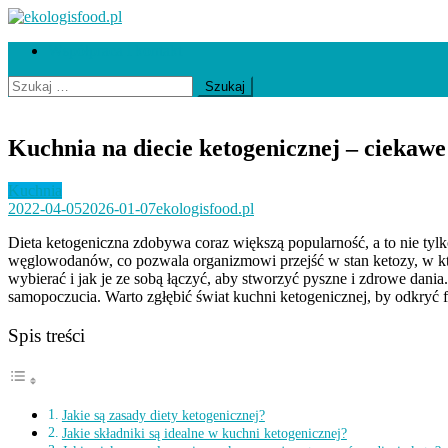
Skip
to
ekologisfood.pl
Ekologis
Współpraca i kontakt
content
Szukaj:
Kuchnia na diecie ketogenicznej – ciekaw
Kuchnia
2022-04-05
2026-01-07
ekologisfood.pl
Dieta ketogeniczna zdobywa coraz większą popularność, a to nie ty
węglowodanów, co pozwala organizmowi przejść w stan ketozy, w który
wybierać i jak je ze sobą łączyć, aby stworzyć pyszne i zdrowe dan
samopoczucia. Warto zgłębić świat kuchni ketogenicznej, by odkryć
Spis treści
Jakie są zasady diety ketogenicznej?
Jakie składniki są idealne w kuchni ketogenicznej?