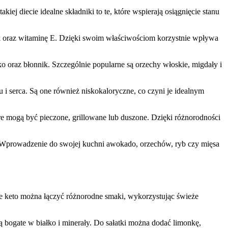
j diecie idealne składniki to te, które wspierają osiągnięcie stanu
nik oraz witaminę E. Dzięki swoim właściwościom korzystnie wpływa
ko oraz błonnik. Szczególnie popularne są orzechy włoskie, migdały i
i serca. Są one również niskokaloryczne, co czyni je idealnym
óre mogą być pieczone, grillowane lub duszone. Dzięki różnorodności
y. Wprowadzenie do swojej kuchni awokado, orzechów, ryb czy mięsa
ie keto można łączyć różnorodne smaki, wykorzystując świeże
 bogate w białko i minerały. Do sałatki można dodać limonkę,