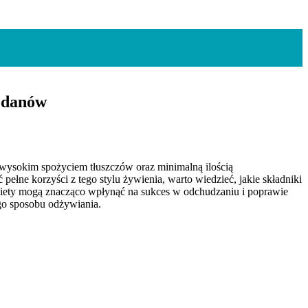
wodanów
 wysokim spożyciem tłuszczów oraz minimalną ilością
ełne korzyści z tego stylu żywienia, warto wiedzieć, jakie składniki
d diety mogą znacząco wpłynąć na sukces w odchudzaniu i poprawie
ego sposobu odżywiania.