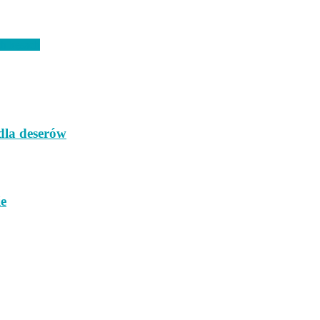
ch kęsach
dla deserów
ie