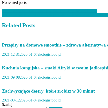
No related posts.
Nawigacja
Kuchnia śląska – tradycyjne przepisy ze stolicy śląskiej kuchni
Sztuka przygotowania zdrowych przekąsek – smaczne danie w mały
wpisu
Related Posts
Przepisy na domowe smoothie – zdrowa alternatywa 
2021-12-31
2026-01-07
ekologisfood.pl
Kuchnia kongijska – smaki Afryki w twoim jadłospis
2021-09-08
2026-01-07
ekologisfood.pl
Zachwycające desery, które zrobisz w 30 minut
2021-03-12
2026-01-07
ekologisfood.pl
Szukaj