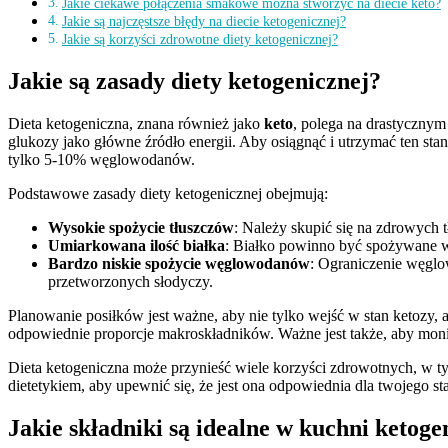
Jakie ciekawe połączenia smakowe można stworzyć na diecie keto?
Jakie są najczęstsze błędy na diecie ketogenicznej?
Jakie są korzyści zdrowotne diety ketogenicznej?
Jakie są zasady diety ketogenicznej?
Dieta ketogeniczna, znana również jako
keto
, polega na drastycznym
glukozy jako główne źródło energii. Aby osiągnąć i utrzymać ten st
tylko 5-10% węglowodanów.
Podstawowe zasady diety ketogenicznej obejmują:
Wysokie spożycie tłuszczów
: Należy skupić się na zdrowych tł
Umiarkowana ilość białka
: Białko powinno być spożywane w 
Bardzo niskie spożycie węglowodanów
: Ograniczenie węglo
przetworzonych słodyczy.
Planowanie posiłków jest ważne, aby nie tylko wejść w stan ketoz
odpowiednie proporcje makroskładników. Ważne jest także, aby monito
Dieta ketogeniczna może przynieść wiele korzyści zdrowotnych, w tym
dietetykiem, aby upewnić się, że jest ona odpowiednia dla twojego st
Jakie składniki są idealne w kuchni ketoge