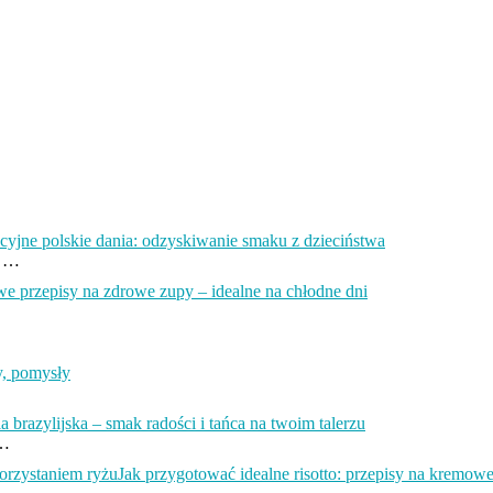
cyjne polskie dania: odzyskiwanie smaku z dzieciństwa
w …
 przepisy na zdrowe zupy – idealne na chłodne dni
y, pomysły
 brazylijska – smak radości i tańca na twoim talerzu
 …
Jak przygotować idealne risotto: przepisy na kremow