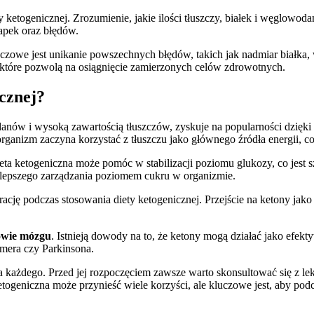
y ketogenicznej. Zrozumienie, jakie ilości tłuszczy, białek i węglowo
apek oraz błędów.
uczowe jest unikanie powszechnych błędów, takich jak nadmiar białka
które pozwolą na osiągnięcie zamierzonych celów zdrowotnych.
icznej?
danów i wysoką zawartością tłuszczów, zyskuje na popularności dzięk
ganizm zaczyna korzystać z tłuszczu jako głównego źródła energii, co
ieta ketogeniczna może pomóc w stabilizacji poziomu glukozy, co jest s
ją lepszego zarządzania poziomem cukru w organizmie.
rację podczas stosowania diety ketogenicznej. Przejście na ketony jako
owie mózgu
. Istnieją dowody na to, że ketony mogą działać jako efekt
imera czy Parkinsona.
a każdego. Przed jej rozpoczęciem zawsze warto skonsultować się z lek
ogeniczna może przynieść wiele korzyści, ale kluczowe jest, aby pod