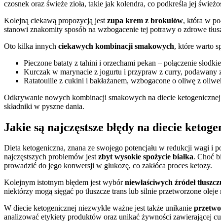
czosnek oraz świeże zioła, takie jak kolendra, co podkreśla jej świ
Kolejną ciekawą propozycją jest
zupa krem z brokułów
, która w po
stanowi znakomity sposób na wzbogacenie tej potrawy o zdrowe tłusz
Oto kilka innych
ciekawych kombinacji smakowych
, które warto 
Pieczone bataty z tahini i orzechami pekan – połączenie słodki
Kurczak w marynacie z jogurtu i przypraw z curry, podawany z 
Ratatouille z cukini i bakłażanem, wzbogacone o oliwę z oliwek
Odkrywanie nowych kombinacji smakowych na diecie ketogenicznej m
składniki w pyszne dania.
Jakie są najczęstsze błędy na diecie ketoge
Dieta ketogeniczna, znana ze swojego potencjału w redukcji wagi i p
najczęstszych problemów jest
zbyt wysokie spożycie białka
. Choć b
prowadzić do jego konwersji w glukozę, co zakłóca proces ketozy.
Kolejnym istotnym błędem jest wybór
niewłaściwych źródeł tłuszcz
niektórzy mogą sięgać po tłuszcze trans lub silnie przetworzone olej
W diecie ketogenicznej niezwykle ważne jest także unikanie
przetw
analizować etykiety produktów oraz unikać żywności zawierającej cuk