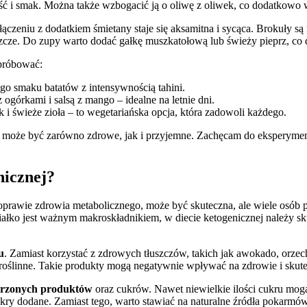
eżość i smak. Można także wzbogacić ją o oliwę z oliwek, co dodatkowo
łączeniu z dodatkiem śmietany staje się aksamitna i sycąca. Brokuły są 
cze. Do zupy warto dodać gałkę muszkatołową lub świeży pieprz, co d
spróbować:
ego smaku batatów z intensywnością tahini.
ogórkami i salsą z mango – idealne na letnie dni.
 i świeże zioła – to wegetariańska opcja, która zadowoli każdego.
oże być zarówno zdrowe, jak i przyjemne. Zachęcam do eksperymento
nicznej?
oprawie zdrowia metabolicznego, może być skuteczna, ale wiele osób p
iałko jest ważnym makroskładnikiem, w diecie ketogenicznej należy s
u
. Zamiast korzystać z zdrowych tłuszczów, takich jak awokado, orzec
e roślinne. Takie produkty mogą negatywnie wpływać na zdrowie i skute
orzonych produktów
oraz cukrów. Nawet niewielkie ilości cukru mogą
ry dodane. Zamiast tego, warto stawiać na naturalne źródła pokarmów, 