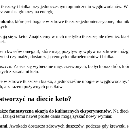
tłuszczy i białka przy jednoczesnym ograniczeniu węglowodanów. W takie
cz zamiast glukozy na energię.
okado
, które jest bogate w zdrowe tłuszcze jednonienasycone, błon
zych.
ują się w keto. Znajdziemy w nich nie tylko tłuszcze, ale również biał
tek.
źródłem kwasów omega-3, które mają pozytywny wpływ na zdrowie mózgu 
rewetki czy małże, dostarczają cennych mikroelementów i białka.
uszczu. Zaleca się wybieranie mięs czerwonych, białych oraz drób, kt
ych z zasadami keto.
gate w zdrowe tłuszcze i białko, a jednocześnie ubogie w węglowodan
ch, a zarazem pożywnych posiłków.
tworzyć na diecie keto?
także
fantastyczna okazja do kulinarnych eksperymentów
. Na diec
a. Dzięki temu nawet proste dania mogą zyskać nowy wymiar.
kami
. Awokado dostarcza zdrowych tłuszczów, podczas gdy krewetki są