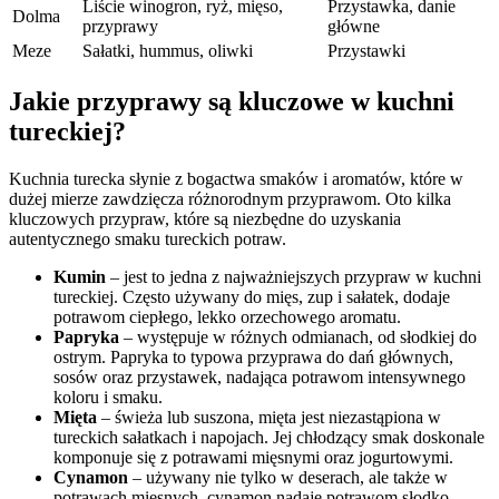
Liście winogron, ryż, mięso,
Przystawka, danie
Dolma
przyprawy
główne
Meze
Sałatki, hummus, oliwki
Przystawki
Jakie przyprawy są kluczowe w kuchni
tureckiej?
Kuchnia turecka słynie z bogactwa smaków i aromatów, które w
dużej mierze zawdzięcza różnorodnym przyprawom. Oto kilka
kluczowych przypraw, które są niezbędne do uzyskania
autentycznego smaku tureckich potraw.
Kumin
– jest to jedna z najważniejszych przypraw w kuchni
tureckiej. Często używany do mięs, zup i sałatek, dodaje
potrawom ciepłego, lekko orzechowego aromatu.
Papryka
– występuje w różnych odmianach, od słodkiej do
ostrym. Papryka to typowa przyprawa do dań głównych,
sosów oraz przystawek, nadająca potrawom intensywnego
koloru i smaku.
Mięta
– świeża lub suszona, mięta jest niezastąpiona w
tureckich sałatkach i napojach. Jej chłodzący smak doskonale
komponuje się z potrawami mięsnymi oraz jogurtowymi.
Cynamon
– używany nie tylko w deserach, ale także w
potrawach mięsnych, cynamon nadaje potrawom słodko-