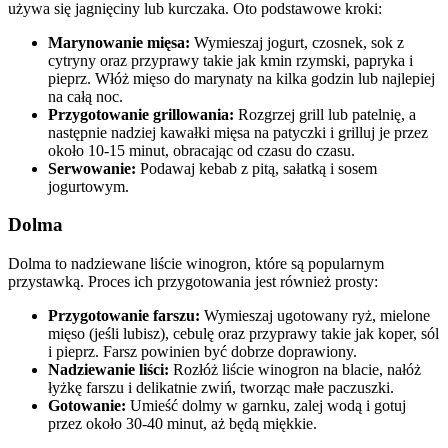
używa się jagnięciny lub kurczaka. Oto podstawowe kroki:
Marynowanie mięsa:
Wymieszaj jogurt, czosnek, sok z
cytryny oraz przyprawy takie jak kmin rzymski, papryka i
pieprz. Włóż mięso do marynaty na kilka godzin lub najlepiej
na całą noc.
Przygotowanie grillowania:
Rozgrzej grill lub patelnię, a
następnie nadziej kawałki mięsa na patyczki i grilluj je przez
około 10-15 minut, obracając od czasu do czasu.
Serwowanie:
Podawaj kebab z pitą, sałatką i sosem
jogurtowym.
Dolma
Dolma to nadziewane liście winogron, które są popularnym
przystawką. Proces ich przygotowania jest również prosty:
Przygotowanie farszu:
Wymieszaj ugotowany ryż, mielone
mięso (jeśli lubisz), cebulę oraz przyprawy takie jak koper, sól
i pieprz. Farsz powinien być dobrze doprawiony.
Nadziewanie liści:
Rozłóż liście winogron na blacie, nałóż
łyżkę farszu i delikatnie zwiń, tworząc małe paczuszki.
Gotowanie:
Umieść dolmy w garnku, zalej wodą i gotuj
przez około 30-40 minut, aż będą miękkie.