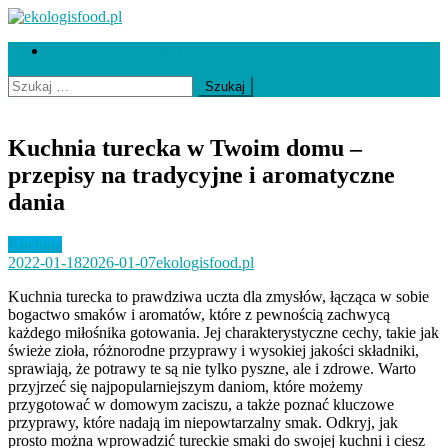
Skip
to
ekologisfood.pl
Ekologis
Współpraca i kontakt
content
Szukaj:
Kuchnia turecka w Twoim domu –
przepisy na tradycyjne i aromatyczne
dania
Kuchnia
2022-01-18
2026-01-07
ekologisfood.pl
Kuchnia turecka to prawdziwa uczta dla zmysłów, łącząca w sobie
bogactwo smaków i aromatów, które z pewnością zachwycą
każdego miłośnika gotowania. Jej charakterystyczne cechy, takie jak
świeże zioła, różnorodne przyprawy i wysokiej jakości składniki,
sprawiają, że potrawy te są nie tylko pyszne, ale i zdrowe. Warto
przyjrzeć się najpopularniejszym daniom, które możemy
przygotować w domowym zaciszu, a także poznać kluczowe
przyprawy, które nadają im niepowtarzalny smak. Odkryj, jak
prosto można wprowadzić tureckie smaki do swojej kuchni i ciesz