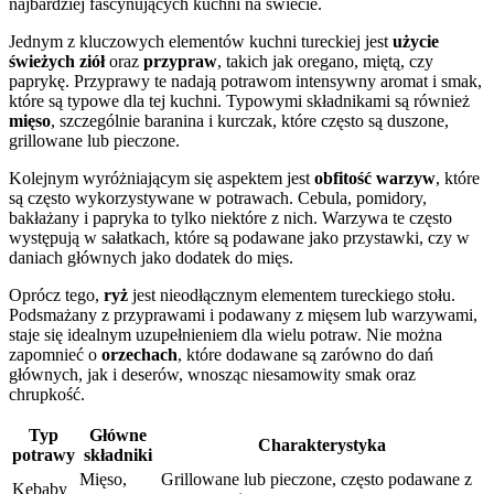
najbardziej fascynujących kuchni na świecie.
Jednym z kluczowych elementów kuchni tureckiej jest
użycie
świeżych ziół
oraz
przypraw
, takich jak oregano, miętą, czy
paprykę. Przyprawy te nadają potrawom intensywny aromat i smak,
które są typowe dla tej kuchni. Typowymi składnikami są również
mięso
, szczególnie baranina i kurczak, które często są duszone,
grillowane lub pieczone.
Kolejnym wyróżniającym się aspektem jest
obfitość warzyw
, które
są często wykorzystywane w potrawach. Cebula, pomidory,
bakłażany i papryka to tylko niektóre z nich. Warzywa te często
występują w sałatkach, które są podawane jako przystawki, czy w
daniach głównych jako dodatek do mięs.
Oprócz tego,
ryż
jest nieodłącznym elementem tureckiego stołu.
Podsmażany z przyprawami i podawany z mięsem lub warzywami,
staje się idealnym uzupełnieniem dla wielu potraw. Nie można
zapomnieć o
orzechach
, które dodawane są zarówno do dań
głównych, jak i deserów, wnosząc niesamowity smak oraz
chrupkość.
Typ
Główne
Charakterystyka
potrawy
składniki
Mięso,
Grillowane lub pieczone, często podawane z
Kebaby