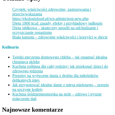
Czystek: właściwości zdrowotne, zastosowania i
przeciwwskazania
https://ekologisfood.pl/wp-admin/post-new.php
Dieta 1800 kcal: zasady, efekty i przykładowy jadłospis
Dieta jabłkowa – skuteczny sposób na odchudzanie i
oczyszczanie organizmu
Biała kapusta – zdrowotne właściwości i korzyści w diecie
Kulinaria
Tajniki pieczenia domowego chleba – jak osiągnąć idealną
chrupiącą skórkę
Kuchnia roślinna dla całej rodziny: jak przekonać dzieci do
zdrowego jedzenia
Przepisy na wytworne dania z drobiu dla miłośników
delikatnych mięs
Jak przygotować idealne danie z mięsa mielonego – przepis
na soczyste kotlety
Kuchnia śródziemnomorska na stole – zdrowe i pyszne
połączenie dań
Najnowsze komentarze