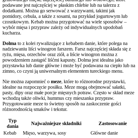
podawane jest najczęściej w płaskim chlebie lub na talerzu z
dodatkami. Można go serwować z warzywami, takimi jak
pomidory, cebula, a także z sosami, na przykład jogurtowym lub
czosnkowym. Kebab można przygotować na wiele sposobów –
wybór mięsa i przypraw zależy od indywidualnych upodobań
kucharza.
Dolma
to z kolei rywalizujące z kebabem danie, które polega na
nadziewaniu liści winogron farszem. Farsz najczęściej składa się z
ryżu, mięsa, orzechów oraz ziół, a liście winogron można z
powodzeniem zastąpić liśćmi kapusty. Dolma jest idealna jako
przystawka lub danie główne i może być podawana na ciepło lub na
zimno, co czyni ją uniwersalnym elementem tureckiego menu.
Nie można zapomnieć o
meze
, które to różnorodne przystawki,
idealne na rozpoczęcie posiłku. Meze mogą obejmować sałatki,
pasty, dipy oraz małe porcje mięsnych potraw. Często w skład meze
wchodzą także oliwki, hummus czy mieszanka przypraw.
Przygotowanie meze to świetny sposób na zaskoczenie gości
różnorodnością smaków i tekstur.
Typ
Najważniejsze składniki
Zastosowanie
dania
Kebab
Mięso, warzywa, sosy
Główne danie