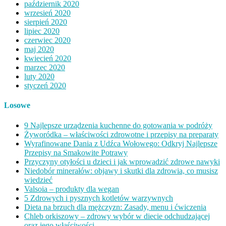
październik 2020
wrzesień 2020
sierpień 2020
lipiec 2020
czerwiec 2020
maj 2020
kwiecień 2020
marzec 2020
luty 2020
styczeń 2020
Losowe
9 Najlepsze urządzenia kuchenne do gotowania w podróży
Żyworódka – właściwości zdrowotne i przepisy na preparaty
Wyrafinowane Dania z Udźca Wołowego: Odkryj Najlepsze
Przepisy na Smakowite Potrawy
Przyczyny otyłości u dzieci i jak wprowadzić zdrowe nawyki
Niedobór minerałów: objawy i skutki dla zdrowia, co musisz
wiedzieć
Valsoia – produkty dla wegan
5 Zdrowych i pysznych kotletów warzywnych
Dieta na brzuch dla mężczyzn: Zasady, menu i ćwiczenia
Chleb orkiszowy – zdrowy wybór w diecie odchudzającej
oraz jego właściwości