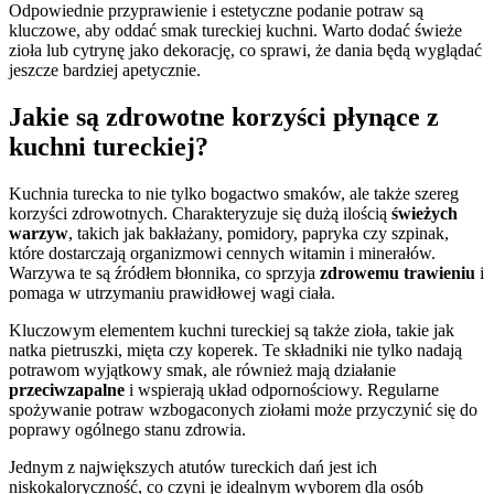
Odpowiednie przyprawienie i estetyczne podanie potraw są
kluczowe, aby oddać smak tureckiej kuchni. Warto dodać świeże
zioła lub cytrynę jako dekorację, co sprawi, że dania będą wyglądać
jeszcze bardziej apetycznie.
Jakie są zdrowotne korzyści płynące z
kuchni tureckiej?
Kuchnia turecka to nie tylko bogactwo smaków, ale także szereg
korzyści zdrowotnych. Charakteryzuje się dużą ilością
świeżych
warzyw
, takich jak bakłażany, pomidory, papryka czy szpinak,
które dostarczają organizmowi cennych witamin i minerałów.
Warzywa te są źródłem błonnika, co sprzyja
zdrowemu trawieniu
i
pomaga w utrzymaniu prawidłowej wagi ciała.
Kluczowym elementem kuchni tureckiej są także zioła, takie jak
natka pietruszki, mięta czy koperek. Te składniki nie tylko nadają
potrawom wyjątkowy smak, ale również mają działanie
przeciwzapalne
i wspierają układ odpornościowy. Regularne
spożywanie potraw wzbogaconych ziołami może przyczynić się do
poprawy ogólnego stanu zdrowia.
Jednym z największych atutów tureckich dań jest ich
niskokaloryczność, co czyni je idealnym wyborem dla osób