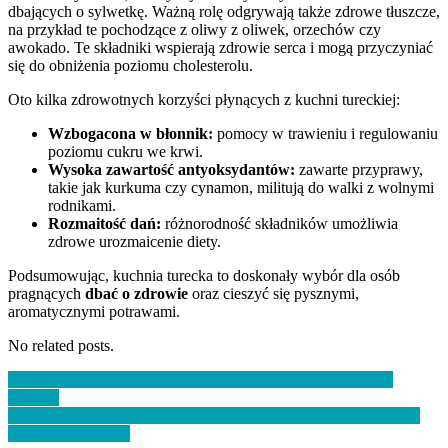
dbających o sylwetkę. Ważną rolę odgrywają także zdrowe tłuszcze,
na przykład te pochodzące z oliwy z oliwek, orzechów czy
awokado. Te składniki wspierają zdrowie serca i mogą przyczyniać
się do obniżenia poziomu cholesterolu.
Oto kilka zdrowotnych korzyści płynących z kuchni tureckiej:
Wzbogacona w błonnik:
pomocy w trawieniu i regulowaniu
poziomu cukru we krwi.
Wysoka zawartość antyoksydantów:
zawarte przyprawy,
takie jak kurkuma czy cynamon, militują do walki z wolnymi
rodnikami.
Rozmaitość dań:
różnorodność składników umożliwia
zdrowe urozmaicenie diety.
Podsumowując, kuchnia turecka to doskonały wybór dla osób
pragnących
dbać o zdrowie
oraz cieszyć się pysznymi,
aromatycznymi potrawami.
No related posts.
Nawigacja
Zdrowe koktajle i smoothie: przepisy na pyszne napoje pełne
witamin
wpisu
Przepisy na zdrowe dania dla dzieci – jak zainteresować maluchy
kulinarną przygodą