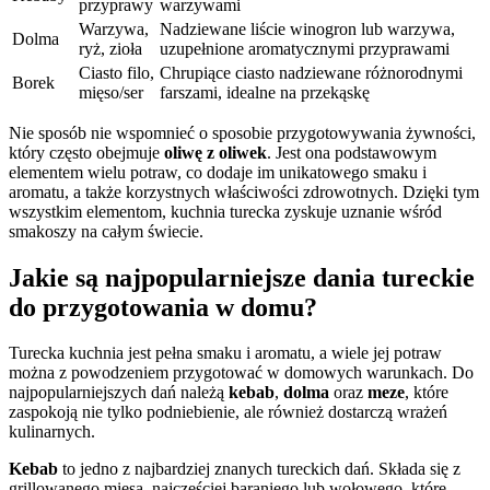
przyprawy
warzywami
Warzywa,
Nadziewane liście winogron lub warzywa,
Dolma
ryż, zioła
uzupełnione aromatycznymi przyprawami
Ciasto filo,
Chrupiące ciasto nadziewane różnorodnymi
Borek
mięso/ser
farszami, idealne na przekąskę
Nie sposób nie wspomnieć o sposobie przygotowywania żywności,
który często obejmuje
oliwę z oliwek
. Jest ona podstawowym
elementem wielu potraw, co dodaje im unikatowego smaku i
aromatu, a także korzystnych właściwości zdrowotnych. Dzięki tym
wszystkim elementom, kuchnia turecka zyskuje uznanie wśród
smakoszy na całym świecie.
Jakie są najpopularniejsze dania tureckie
do przygotowania w domu?
Turecka kuchnia jest pełna smaku i aromatu, a wiele jej potraw
można z powodzeniem przygotować w domowych warunkach. Do
najpopularniejszych dań należą
kebab
,
dolma
oraz
meze
, które
zaspokoją nie tylko podniebienie, ale również dostarczą wrażeń
kulinarnych.
Kebab
to jedno z najbardziej znanych tureckich dań. Składa się z
grillowanego mięsa, najczęściej baraniego lub wołowego, które