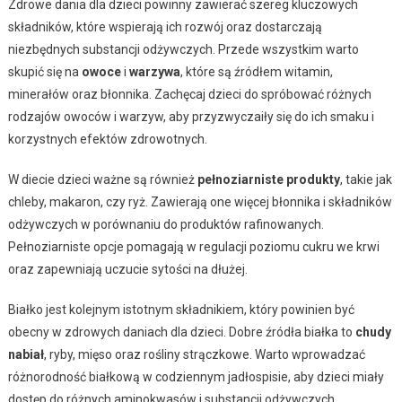
Zdrowe dania dla dzieci powinny zawierać szereg kluczowych
składników, które wspierają ich rozwój oraz dostarczają
niezbędnych substancji odżywczych. Przede wszystkim warto
skupić się na
owoce
i
warzywa
, które są źródłem witamin,
minerałów oraz błonnika. Zachęcaj dzieci do spróbować różnych
rodzajów owoców i warzyw, aby przyzwyczaiły się do ich smaku i
korzystnych efektów zdrowotnych.
W diecie dzieci ważne są również
pełnoziarniste produkty
, takie jak
chleby, makaron, czy ryż. Zawierają one więcej błonnika i składników
odżywczych w porównaniu do produktów rafinowanych.
Pełnoziarniste opcje pomagają w regulacji poziomu cukru we krwi
oraz zapewniają uczucie sytości na dłużej.
Białko jest kolejnym istotnym składnikiem, który powinien być
obecny w zdrowych daniach dla dzieci. Dobre źródła białka to
chudy
nabiał
, ryby, mięso oraz rośliny strączkowe. Warto wprowadzać
różnorodność białkową w codziennym jadłospisie, aby dzieci miały
dostęp do różnych aminokwasów i substancji odżywczych.