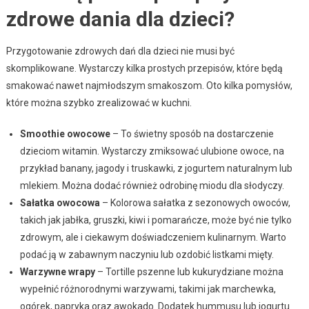
zdrowe dania dla dzieci?
Przygotowanie zdrowych dań dla dzieci nie musi być
skomplikowane. Wystarczy kilka prostych przepisów, które będą
smakować nawet najmłodszym smakoszom. Oto kilka pomysłów,
które można szybko zrealizować w kuchni.
Smoothie owocowe
– To świetny sposób na dostarczenie
dzieciom witamin. Wystarczy zmiksować ulubione owoce, na
przykład banany, jagody i truskawki, z jogurtem naturalnym lub
mlekiem. Można dodać również odrobinę miodu dla słodyczy.
Sałatka owocowa
– Kolorowa sałatka z sezonowych owoców,
takich jak jabłka, gruszki, kiwi i pomarańcze, może być nie tylko
zdrowym, ale i ciekawym doświadczeniem kulinarnym. Warto
podać ją w zabawnym naczyniu lub ozdobić listkami mięty.
Warzywne wrapy
– Tortille pszenne lub kukurydziane można
wypełnić różnorodnymi warzywami, takimi jak marchewka,
ogórek, papryka oraz awokado. Dodatek hummusu lub jogurtu