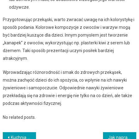
odżywcze.
Przygotowując przekąski, warto zwracać uwagę na ich kolorystykę i
sposób podania. Kolorowe kompozycje z owoców i warzyw mogą
być bardziej kuszące dla dzieci. Innym pomysłem jest tworzenie
„kanapek” z owoców, wykorzystując np. plasterki kiwi z serem lub
dżemem. Taki sposób prezentacji uczyni posiłek bardziej
atrakcyjnym.
Wprowadzając różnorodność i smak do zdrowych przekąsek,
można zachęcić dzieci do ich spożycia, co wpłynie na ich nawyki
żywieniowe i samopoczucie. Odpowiednie nawyki żywieniowe
przekładają się na zdrowie i energię nie tylko na co dzień, ale także
podczas aktywności fizycznej.
No related posts.
Nawigacja
Kuchnia turecka w Twoim domu – przepisy na tradycyjne i aromatyczne dania
Jak naprawić swoją nieszczelną rurę?