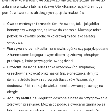
były nie tylko wartościowe odżywczo, ale też apetyczne i łatwe do
zabrania w szkole lub na zabawę. Oto kilka inspiracji, które mogą
pomóc w tworzeniu atrakcyjnych opcji dla maluchów:
Owoce w różnych formach:
Świeże owoce, takie jak jabłka,
banany czy winogrona, są łatwe do zabrania. Można je także
pokroić w kawałki i podać w kolorowej misce jako sałatkę
owocową.
Warzywa z dipem:
Kostki marchewki, ogórka czy papryki podane
z hummusem lub jogurtowym dipem są zdrową i chrupiącą
przekąską, która przyciągnie uwagę dzieci.
Orzechy i nasiona:
Mieszanka orzechów (np. migdałów,
orzechów nerkowca) oraz nasion (np. słonecznika, dyni) to
świetne źródło białka i zdrowych tłuszczów. Ważne, aby
dostosować ich rodzaj do wieku dziecka, zwracając uwagę na
alergie.
Jogurty naturalne:
Jogurt to doskonała baza do przygotowania
zdrowych przekąsek. Można go podać z owocami, ziarna owsa
lub domowym musli, co dodatkowo wzbogaci jego wartości