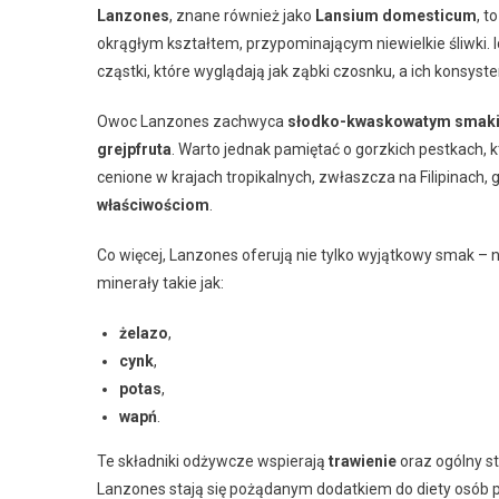
Lanzones
, znane również jako
Lansium domesticum
, t
okrągłym kształtem, przypominającym niewielkie śliwki. I
cząstki, które wyglądają jak ząbki czosnku, a ich konsyste
Owoc Lanzones zachwyca
słodko-kwaskowatym smak
grejpfruta
. Warto jednak pamiętać o gorzkich pestkach
cenione w krajach tropikalnych, zwłaszcza na Filipinach,
właściwościom
.
Co więcej, Lanzones oferują nie tylko wyjątkowy smak – n
minerały takie jak:
żelazo
,
cynk
,
potas
,
wapń
.
Te składniki odżywcze wspierają
trawienie
oraz ogólny s
Lanzones stają się pożądanym dodatkiem do diety osób