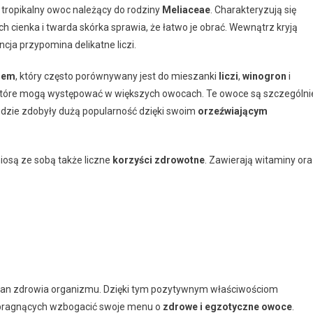
o tropikalny owoc należący do rodziny
Meliaceae
. Charakteryzują się
ch cienka i twarda skórka sprawia, że łatwo je obrać. Wewnątrz kryją
ncja przypomina delikatne liczi.
iem
, który często porównywany jest do mieszanki
liczi
,
winogron
i
, które mogą występować w większych owocach. Te owoce są szczególni
 gdzie zdobyły dużą popularność dzięki swoim
orzeźwiającym
iosą ze sobą także liczne
korzyści zdrowotne
. Zawierają witaminy or
tan zdrowia organizmu. Dzięki tym pozytywnym właściwościom
 pragnących wzbogacić swoje menu o
zdrowe i egzotyczne owoce
.