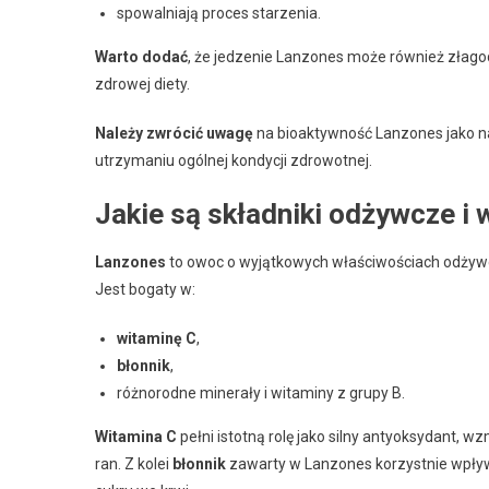
spowalniają proces starzenia.
Warto dodać
, że jedzenie Lanzones może również złago
zdrowej diety.
Należy zwrócić uwagę
na bioaktywność Lanzones jako na
utrzymaniu ogólnej kondycji zdrowotnej.
Jakie są składniki odżywcze i
Lanzones
to owoc o wyjątkowych właściwościach odżywcz
Jest bogaty w:
witaminę C
,
błonnik
,
różnorodne minerały i witaminy z grupy B.
Witamina C
pełni istotną rolę jako silny antyoksydant, 
ran. Z kolei
błonnik
zawarty w Lanzones korzystnie wpły