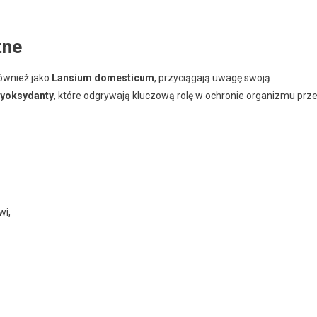
tne
ównież jako
Lansium domesticum
, przyciągają uwagę swoją
tyoksydanty
, które odgrywają kluczową rolę w ochronie organizmu prz
wi,