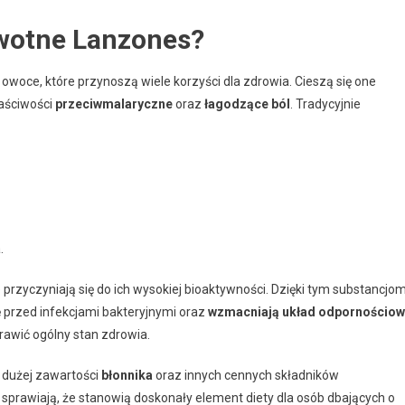
owotne Lanzones?
o owoce, które przynoszą wiele korzyści dla zdrowia. Cieszą się one
aściwości
przeciwmalaryczne
oraz
łagodzące ból
. Tradycyjnie
.
e przyczyniają się do ich wysokiej bioaktywności. Dzięki tym substancjo
przed infekcjami bakteryjnymi oraz
wzmacniają układ odpornościow
wić ogólny stan zdrowia.
 dużej zawartości
błonnika
oraz innych cennych składników
sprawiają, że stanowią doskonały element diety dla osób dbających o