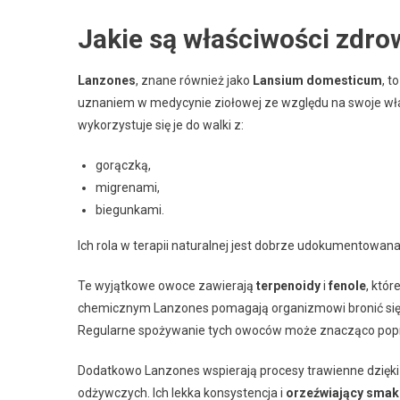
Jakie są właściwości zdr
Lanzones
, znane również jako
Lansium domesticum
, t
uznaniem w medycynie ziołowej ze względu na swoje wł
wykorzystuje się je do walki z:
gorączką,
migrenami,
biegunkami.
Ich rola w terapii naturalnej jest dobrze udokumentowana
Te wyjątkowe owoce zawierają
terpenoidy
i
fenole
, któr
chemicznym Lanzones pomagają organizmowi bronić się 
Regularne spożywanie tych owoców może znacząco popra
Dodatkowo Lanzones wspierają procesy trawienne dzięki
odżywczych. Ich lekka konsystencja i
orzeźwiający smak