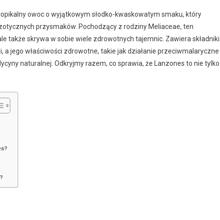
tropikalny owoc o wyjątkowym słodko-kwaskowatym smaku, który
zotycznych przysmaków. Pochodzący z rodziny Meliaceae, ten
e także skrywa w sobie wiele zdrowotnych tajemnic. Zawiera składniki
, a jego właściwości zdrowotne, takie jak działanie przeciwmalaryczne
yny naturalnej. Odkryjmy razem, co sprawia, że Lanzones to nie tylko
es?
s?