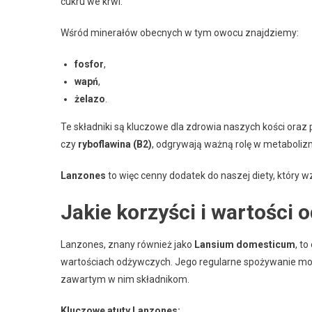
cukru we krwi.
Wśród minerałów obecnych w tym owocu znajdziemy:
fosfor
,
wapń
,
żelazo
.
Te składniki są kluczowe dla zdrowia naszych kości oraz 
czy
ryboflawina (B2)
, odgrywają ważną rolę w metaboli
Lanzones
to więc cenny dodatek do naszej diety, który 
Jakie korzyści i wartości
Lanzones, znany również jako
Lansium domesticum
, t
wartościach odżywczych. Jego regularne spożywanie moż
zawartym w nim składnikom.
Kluczowe atuty Lanzones: