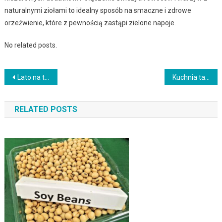
naturalnymi ziołami to idealny sposób na smaczne i zdrowe
orzeźwienie, które z pewnością zastąpi zielone napoje.
No related posts.
Nawigacja
Lato na talerzu: przepisy na orzeźwiające i pożywne dania na ciepłe dni
Kuchnia tajska – podróż do orientalnych smaków
wpisu
RELATED POSTS