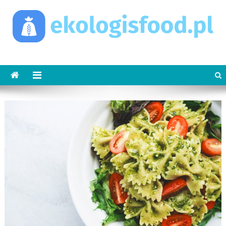
Skip
to
content
ekologisfood.pl
Ekologis