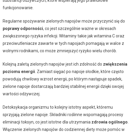
substancji odżywczych, które wspierają jego prawidłowe
funkcjonowanie.
Regularne spożywanie zielonych napojów może przyczynić się do
poprawy odporności
, co jest szczególnie ważne w okresach
zwiększonego ryzyka infekcji. Witaminy takie jak witamina C oraz
przeciwutleniacze zawarte w tych napojach pomagają w walce z
wolnymi rodnikami, co może zmniejszyć ryzyko wielu chorób.
Kolejną zaletą zielonych napojów jest ich zdolność do
zwiększenia
poziomu energii
. Zamiast sięgać po napoje słodkie, które często
powodują chwilowy wzrost energii, po którym następuje spadek,
zielone napoje dostarczają bardziej stabilnej energii dzięki swojej
wartości odżywczej.
Detoksykacja organizmu to kolejny istotny aspekt, któremu
sprzyjają zielone napoje. Składniki roślinne wspomagają procesy
eliminacji toksyn, co jest istotne dla utrzymania
zdrowia ogólnego
.
Włączenie zielonych napojów do codziennej diety może pomóc w