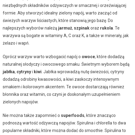
niezbędnych składników odżywczych w smacznej i orzeźwiającej
formie. Aby stworzyć idealny zielony napój, warto zacząć od
świeżych warzyw liściastych, które stanowią jego bazę. Do
najlepszych wyborów należą
jarmuż
,
szpinak
oraz
rukola
. Te
warzywa są bogate w witaminy A, C oraz K, a także w minerały, jak
żelazo i wapń.
Oprócz warzyw warto wzbogacić napój o
owoce
, które dodadzą
naturalnej słodyczy i owocowego smaku. Świetnym wyborem będą
jabłka
,
cytryny
i
kiwi
. Jabłka wprowadzą nutę świeżości, cytryny
dodadzą odrobiny kwasowości, a kiwi zaskoczy intensywnym
smakiem i kolorowym akcentem. Te owoce dostarczają również
błonnika oraz witamin, co czyni je doskonałym uzupełnieniem
zielonych napojów.
Nie można także zapomnieć o
superfoods
, które znacząco
podnoszą wartość odżywczą napojów. Spirulina i chlorella to dwa
popularne składniki, które można dodać do smoothie. Spirulina to