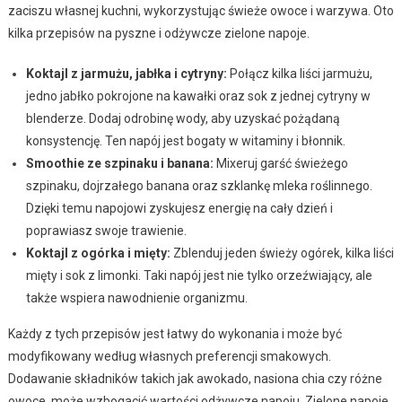
zaciszu własnej kuchni, wykorzystując świeże owoce i warzywa. Oto
kilka przepisów na pyszne i odżywcze zielone napoje.
Koktajl z jarmużu, jabłka i cytryny:
Połącz kilka liści jarmużu,
jedno jabłko pokrojone na kawałki oraz sok z jednej cytryny w
blenderze. Dodaj odrobinę wody, aby uzyskać pożądaną
konsystencję. Ten napój jest bogaty w witaminy i błonnik.
Smoothie ze szpinaku i banana:
Mixeruj garść świeżego
szpinaku, dojrzałego banana oraz szklankę mleka roślinnego.
Dzięki temu napojowi zyskujesz energię na cały dzień i
poprawiasz swoje trawienie.
Koktajl z ogórka i mięty:
Zblenduj jeden świeży ogórek, kilka liści
mięty i sok z limonki. Taki napój jest nie tylko orzeźwiający, ale
także wspiera nawodnienie organizmu.
Każdy z tych przepisów jest łatwy do wykonania i może być
modyfikowany według własnych preferencji smakowych.
Dodawanie składników takich jak awokado, nasiona chia czy różne
owoce, może wzbogacić wartości odżywcze napoju. Zielone napoje