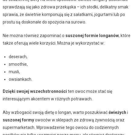
sprawdzają się jako zdrowa przekąska – ich słodki, delikatny smak
sprawia, że świetnie komponują się z sałatkami, jogurtami lub po
prostu są doskonałe do spożycia na surowo.
Nie można również zapominać o
suszonej formie longanów
, które
także oferują wiele korzyści. Można je wykorzystać w:
deserach,
smoothie,
musli,
owsiankach.
Dzięki swojej wszechstronności
ten owoc może stać się
interesującym akcentem w różnych potrawach.
Aby wzbogacić swoją dietę o longan, warto poszukiwać
świeżych
i
suszonej formy
owoców w sklepach ze zdrową żywnością oraz
supermarketach. Wprowadzenie tego owocu do codziennych
posiłków nie tylko urozmaici nasze menu, ale również dostarczy