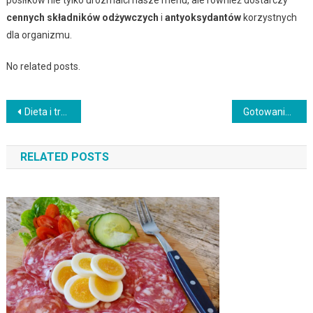
cennych składników odżywczych
i
antyoksydantów
korzystnych
dla organizmu.
No related posts.
Nawigacja
Dieta i trening odchudzający: skuteczne połączenie dla sukcesu
Gotowanie na parze – zdrowa technika kulinarna dla każdego
wpisu
RELATED POSTS