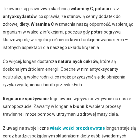
Te owoce są prawdziwą skarbnicą
witaminy C
,
potasu
oraz
antyoksydantów
, co sprawia, że stanowią cenny dodatek do
zdrowej diety.
Witamina C
wzmacnia naszą odporność, wspierając
organizm w walce z infekcjami, podczas gdy
potas
odgrywa
kluczową rolę w regulacji ciśnienia krwi i funkcjonowaniu serca –
istotnych aspektach dla naszego układu krążenia.
Co więcej, longan dostarcza
naturalnych cukrów
, które są
doskonałym źródłem energii. Obecne w nim antyoksydanty
neutralizują wolne rodniki, co może przyczynić się do obniżenia
ryzyka wystąpienia chorób przewlekłych.
Regularne spożywanie
tego owocu wpływa pozytywnie na nasze
samopoczucie. Zawarty w longanie
błonnik
wspiera procesy
trawienne i może pomóc w utrzymaniu zdrowej masy ciała.
Z uwagi na swoje liczne
właściwości prozdrowotne
longan staje się
coraz bardziej pożądanym składnikiem diety osób świadomych