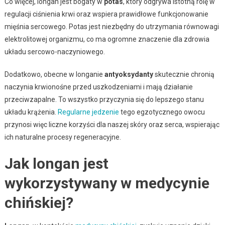
Co więcej, longan jest bogaty w
potas
, który odgrywa istotną rolę w
regulacji ciśnienia krwi oraz wspiera prawidłowe funkcjonowanie
mięśnia sercowego. Potas jest niezbędny do utrzymania równowagi
elektrolitowej organizmu, co ma ogromne znaczenie dla zdrowia
układu sercowo-naczyniowego.
Dodatkowo, obecne w longanie
antyoksydanty
skutecznie chronią
naczynia krwionośne przed uszkodzeniami i mają działanie
przeciwzapalne. To wszystko przyczynia się do lepszego stanu
układu krążenia.
Regularne jedzenie
tego egzotycznego owocu
przynosi więc liczne korzyści dla naszej skóry oraz serca, wspierając
ich naturalne procesy regeneracyjne.
Jak longan jest
wykorzystywany w medycynie
chińskiej?