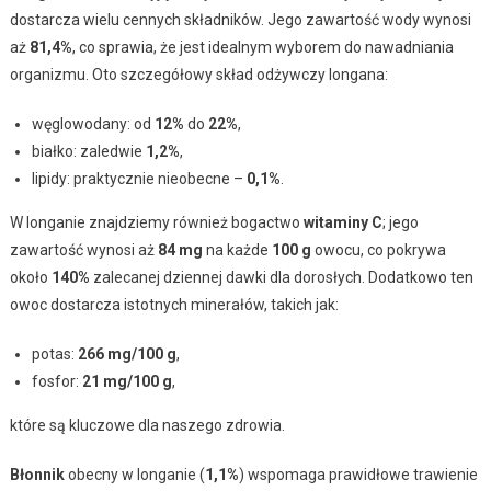
dostarcza wielu cennych składników. Jego zawartość wody wynosi
aż
81,4%
, co sprawia, że jest idealnym wyborem do nawadniania
organizmu. Oto szczegółowy skład odżywczy longana:
węglowodany: od
12%
do
22%
,
białko: zaledwie
1,2%
,
lipidy: praktycznie nieobecne –
0,1%
.
W longanie znajdziemy również bogactwo
witaminy C
; jego
zawartość wynosi aż
84 mg
na każde
100 g
owocu, co pokrywa
około
140%
zalecanej dziennej dawki dla dorosłych. Dodatkowo ten
owoc dostarcza istotnych minerałów, takich jak:
potas:
266 mg/100 g
,
fosfor:
21 mg/100 g
,
które są kluczowe dla naszego zdrowia.
Błonnik
obecny w longanie (
1,1%
) wspomaga prawidłowe trawienie