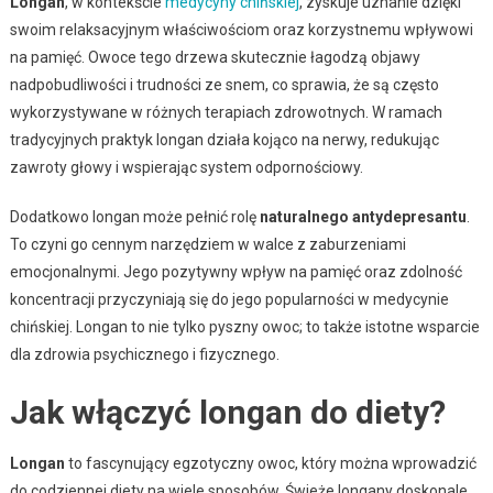
Longan
, w kontekście
medycyny chińskiej
, zyskuje uznanie dzięki
swoim relaksacyjnym właściwościom oraz korzystnemu wpływowi
na pamięć. Owoce tego drzewa skutecznie łagodzą objawy
nadpobudliwości i trudności ze snem, co sprawia, że są często
wykorzystywane w różnych terapiach zdrowotnych. W ramach
tradycyjnych praktyk longan działa kojąco na nerwy, redukując
zawroty głowy i wspierając system odpornościowy.
Dodatkowo longan może pełnić rolę
naturalnego antydepresantu
.
To czyni go cennym narzędziem w walce z zaburzeniami
emocjonalnymi. Jego pozytywny wpływ na pamięć oraz zdolność
koncentracji przyczyniają się do jego popularności w medycynie
chińskiej. Longan to nie tylko pyszny owoc; to także istotne wsparcie
dla zdrowia psychicznego i fizycznego.
Jak włączyć longan do diety?
Longan
to fascynujący egzotyczny owoc, który można wprowadzić
do codziennej diety na wiele sposobów. Świeże longany doskonale