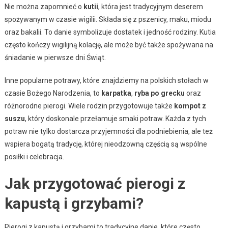
Nie można zapomnieć o
kutii
, która jest tradycyjnym deserem
spożywanym w czasie wigilii. Składa się z pszenicy, maku, miodu
oraz bakalii. To danie symbolizuje dostatek i jedność rodziny. Kutia
często kończy wigilijną kolację, ale może być także spożywana na
śniadanie w pierwsze dni Świąt.
Inne popularne potrawy, które znajdziemy na polskich stołach w
czasie Bożego Narodzenia, to
karpatka
,
ryba po grecku
oraz
różnorodne pierogi. Wiele rodzin przygotowuje także
kompot z
suszu
, który doskonale przełamuje smaki potraw. Każda z tych
potraw nie tylko dostarcza przyjemności dla podniebienia, ale też
wspiera bogatą tradycję, której nieodzowną częścią są wspólne
posiłki i celebracja.
Jak przygotować pierogi z
kapustą i grzybami?
Pierogi z kapustą i grzybami to tradycyjne danie, które często