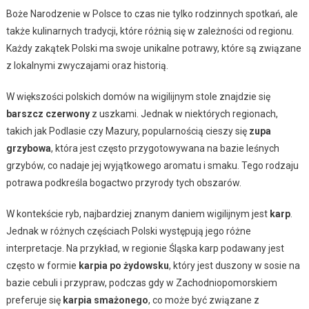
Boże Narodzenie w Polsce to czas nie tylko rodzinnych spotkań, ale
także kulinarnych tradycji, które różnią się w zależności od regionu.
Każdy zakątek Polski ma swoje unikalne potrawy, które są związane
z lokalnymi zwyczajami oraz historią.
W większości polskich domów na wigilijnym stole znajdzie się
barszcz czerwony
z uszkami. Jednak w niektórych regionach,
takich jak Podlasie czy Mazury, popularnością cieszy się
zupa
grzybowa
, która jest często przygotowywana na bazie leśnych
grzybów, co nadaje jej wyjątkowego aromatu i smaku. Tego rodzaju
potrawa podkreśla bogactwo przyrody tych obszarów.
W kontekście ryb, najbardziej znanym daniem wigilijnym jest
karp
.
Jednak w różnych częściach Polski występują jego różne
interpretacje. Na przykład, w regionie Śląska karp podawany jest
często w formie
karpia po żydowsku
, który jest duszony w sosie na
bazie cebuli i przypraw, podczas gdy w Zachodniopomorskiem
preferuje się
karpia smażonego
, co może być związane z