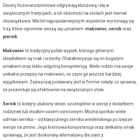
Desery bożonarodzeniowe odgrywają kluczową rolę w
świątecznych tradycjach, a ich obecność na stołach jest niemal
obowiązkowa. Wśród najpopularniejszych wypieków wyróżniają się
trzy, które ogromnie cieszą się uznaniem:
makowiec
,
sernik
oraz
piernik
.
Makowiec
to tradycyjny polski wypiek, którego głównym
składnikiem są mak i orzechy. Charakteryzuje się on bogatym
smakiem oraz lekko wilgotną konsystencją. Wiele rodzin ma swoje
unikalne przepisy na makowiec, co czyni go jeszcze bardziej
wyjątkowym. Zazwyczaj podawany jest w formie rolady, co sprawia,
że prezentuje się efektownie na świątecznym stole.
Sernik
to kolejny ulubiony deser, szczególnie w wersji z dodatkiem
rodzynek lub słodkim sosem owocowym. Można spotkać wiele
odmian sernika – od klasycznego sernika wiedeńskiego po lżejsze
wersje na zimno. Jego kremowa konsystencja oraz delikatny smak
sprawiają, że jest doskonałą alternatywą dla ciast z