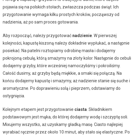
pojawia się na polskich stołach, zwłaszcza podczas świąt. Ich
przygotowanie wymaga kilku prostych kroków, począwszy od
nadzienia, aż po sam proces gotowania.
Aby rozpocząć, należy przygotować
nadzienie
. W pierwszej
kolejności, kapustę kiszoną należy dokładnie wypłukać, a następnie
posiekać. Na patelni roztopiamy odrobinę masła i dodajemy
pokrojoną cebulę, którą smażymy na złoty kolor. Następnie do cebuli
dodajemy grzyby, które wcześniej namoczyliśmy i pokroiliśmy.
Całość dusimy, aż grzyby będą miękkie, a smaki się połączą. Na
końcu dodajemy kapustę i smażymy, aż nadzienie stanie się suche i
aromatyczne. Po doprawieniu solą i pieprzem, odstawiamy do
ostygnięcia.
Kolejnym etapem jest przygotowanie
ciasta
. Składnikiem
podstawowym jest mąka, do której dodajemy wodę i szczyptę soli.
Mixujemy wszystko, aż uzyskamy gładką masę. Ciasto najlepiej
wyrabiać ręcznie przez około 10 minut, aby stało się elastyczne. Po