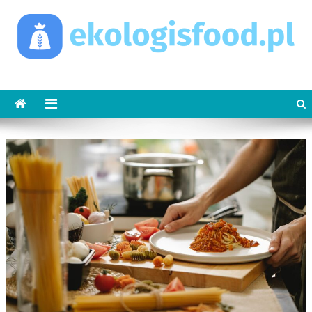
Skip
to
content
ekologisfood.pl
Ekologis