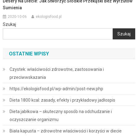
Desery Na Diecie: Jak Stworzyć Słodkie Przekąski Bez Wyrzutów
Sumienia
2020-10-06
ekologisfood.pl
Szukaj
Szukaj
OSTATNIE WPISY
Czystek: właściwości zdrowotne, zastosowania i
przeciwwskazania
https://ekologisfood.pl/wp-admin/post-new.php
Dieta 1800 kcal: zasady, efekty i przykładowy jadłospis
Dieta jabłkowa – skuteczny sposób na odchudzanie i
oczyszczanie organizmu
Biała kapusta – zdrowotne właściwości i korzyści w diecie