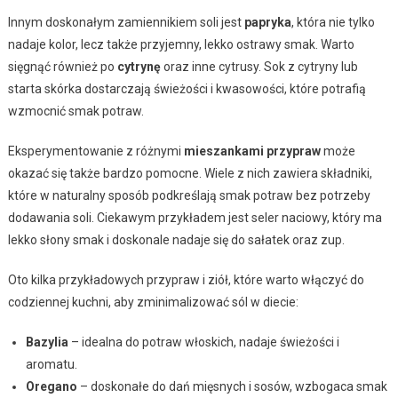
Innym doskonałym zamiennikiem soli jest
papryka
, która nie tylko
nadaje kolor, lecz także przyjemny, lekko ostrawy smak. Warto
sięgnąć również po
cytrynę
oraz inne cytrusy. Sok z cytryny lub
starta skórka dostarczają świeżości i kwasowości, które potrafią
wzmocnić smak potraw.
Eksperymentowanie z różnymi
mieszankami przypraw
może
okazać się także bardzo pomocne. Wiele z nich zawiera składniki,
które w naturalny sposób podkreślają smak potraw bez potrzeby
dodawania soli. Ciekawym przykładem jest seler naciowy, który ma
lekko słony smak i doskonale nadaje się do sałatek oraz zup.
Oto kilka przykładowych przypraw i ziół, które warto włączyć do
codziennej kuchni, aby zminimalizować sól w diecie:
Bazylia
– idealna do potraw włoskich, nadaje świeżości i
aromatu.
Oregano
– doskonałe do dań mięsnych i sosów, wzbogaca smak