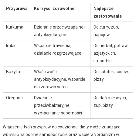
Przyprawa
Korzyści zdrowotne
Najlepsze
zastosowanie
Kurkuma
Działanie przeciwzapalne i
Do curry, zup,
antyoksydacyjne
napojów
Imbir
Wsparcie trawienia,
Do herbat, potraw
działanie rozgrzewające
azjatyckich,
smoothie
Bazylia
Właściwości
Do sałatek, sosów,
antyoksydacyjne, wsparcie
pizzy
dla zdrowia serca
Oregano
Działanie
Do dań mięsnych,
przeciwbakteryjne,
zup, pizzy
wzmacnianie odporności
Włączenie tych przypraw do codziennej diety może znacząco
wpłynąć na ogólne samopoczucie oraz wspierać organizm w