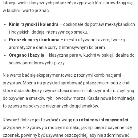
Istnieje wiele klasycznych połączeń przypraw, które sprawdzają się
w kuchni i warto je znać:
Kmin rzymski i kolendra
– doskonałe do potraw meksykańskich
i indyjskich, dodają intensywnego smaku.
Proszek curry i kurkuma
– często używane razem, tworzą
aromatyczne dania curry z intensywnym kolorem.
Oregano i bazylia
– klasyczna para w kuchni włoskiej, idealna do
sosów pomidorowych i pizzy.
Nie warto bać się eksperymentować z różnymi kombinacjami
przypraw. Można na przykład spróbować połączenia miodu z chili,
które doda słodyczy i wyrazistości daniom, lub użyć imbiru z cytryną
do ożywienia smaków ryb i owoców morza. Każda nowa kombinacja
to szansa na odkrycie nieznanych dotąd smaków.
Również dobrze jest zwrócić uwagę na
różnice w intensywności
przypraw. Przyprawy o mocnym smaku, jak np. pieprz cayenne czy
czosnek, powinny być używane oszczędniej, aby nie zdominować