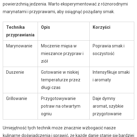
powierzchnią jedzenia. Warto eksperymentować z różnorodnymi
marynatami i przyprawami, aby osiągnąć pożądany smak.
Technika
Opis
Korzyści
przyprawiania
Marynowanie
Moczenie mięsa w
Poprawia smak i
mieszance przypraw i
soczystość
ziół
Duszenie
Gotowanie w niskiej
Intensyfikuje smaki
temperaturze przez
i aromaty
długi czas
Grillowanie
Przygotowywanie
Daje dymny
potraw na otwartym
aromat, szybkie
ogniu
przygotowanie
Umiejętność tych technik może znacznie wzbogacić nasze
kulinarne doświadczenia i sprawić, że każde danie stanie się bardziej