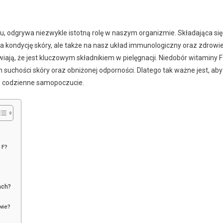
, odgrywa niezwykle istotną rolę w naszym organizmie. Składająca się
 kondycję skóry, ale także na nasz układ immunologiczny oraz zdrowi
wiają, że jest kluczowym składnikiem w pielęgnacji. Niedobór witaminy F
uchości skóry oraz obniżonej odporności. Dlatego tak ważne jest, aby
ze codzienne samopoczucie.
 F?
ach?
wie?