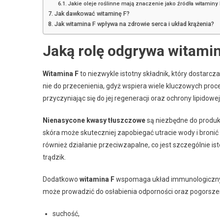
Jakie oleje roślinne mają znaczenie jako źródła witaminy
Jak dawkować witaminę F?
Jak witamina F wpływa na zdrowie serca i układ krążenia?
Jaką rolę odgrywa witami
Witamina F
to niezwykle istotny składnik, który dostarc
nie do przecenienia, gdyż wspiera wiele kluczowych proc
przyczyniając się do jej regeneracji oraz ochrony lipidowej
Nienasycone kwasy tłuszczowe
są niezbędne do produkcj
skóra może skuteczniej zapobiegać utracie wody i broni
również działanie przeciwzapalne, co jest szczególnie is
trądzik.
Dodatkowo
witamina F
wspomaga układ immunologiczny, 
może prowadzić do osłabienia odporności oraz pogorszen
suchość,