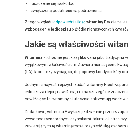
łuszczenie się naskórka,
zwiększoną podatność na podrażnienia.
Z tego względu
odpowiednia ilość
witaminy F
w diecie je
wzbogacenie jadłospisu
o źródła nienasyconych kwasów
Jakie są właściwości witami
Witamina F
, choć nie jest klasyfikowana jako tradycyjn
wyjątkowym właściwościom. Zawiera nienasycone kwasy tł
(LA), które przyczyniają się do poprawy kondycji skóry ora
Jednym z najważniejszych zadań witaminy F jest wsparcie
jędrniejsza i lepiej nawilżona, co ma szczególne znaczen
nawilżające tej witaminy skutecznie zatrzymują wodę w 
Dodatkowo, witamina F wykazuje działanie przeciwzapalne
wywołane różnorodnymi czynnikami, takimi jak stres cz
zawierających tę witaminę może przynieść ulgę osobom 