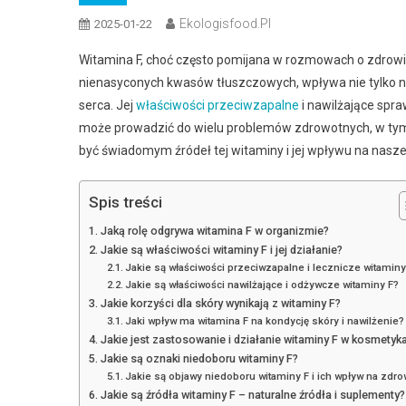
Ekologisfood.pl
2025-01-22
Witamina F, choć często pomijana w rozmowach o zdrowiu
nienasyconych kwasów tłuszczowych, wpływa nie tylko na
serca. Jej
właściwości przeciwzapalne
i nawilżające spra
może prowadzić do wielu problemów zdrowotnych, w tym s
być świadomym źródeł tej witaminy i jej wpływu na nas
Spis treści
Jaką rolę odgrywa witamina F w organizmie?
Jakie są właściwości witaminy F i jej działanie?
Jakie są właściwości przeciwzapalne i lecznicze witaminy
Jakie są właściwości nawilżające i odżywcze witaminy F?
Jakie korzyści dla skóry wynikają z witaminy F?
Jaki wpływ ma witamina F na kondycję skóry i nawilżenie?
Jakie jest zastosowanie i działanie witaminy F w kosmetyk
Jakie są oznaki niedoboru witaminy F?
Jakie są objawy niedoboru witaminy F i ich wpływ na zdro
Jakie są źródła witaminy F – naturalne źródła i suplementy?