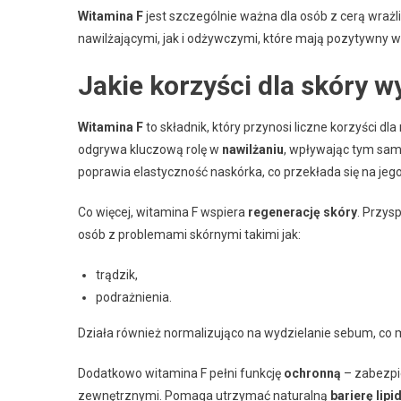
Witamina F
jest szczególnie ważna dla osób z cerą wraż
nawilżającymi, jak i odżywczymi, które mają pozytywny wp
Jakie korzyści dla skóry w
Witamina F
to składnik, który przynosi liczne korzyści dl
odgrywa kluczową rolę w
nawilżaniu
, wpływając tym sam
poprawia elastyczność naskórka, co przekłada się na jeg
Co więcej, witamina F wspiera
regenerację skóry
. Przys
osób z problemami skórnymi takimi jak:
trądzik,
podrażnienia.
Działa również normalizująco na wydzielanie sebum, co 
Dodatkowo witamina F pełni funkcję
ochronną
– zabezpi
zewnętrznymi. Pomaga utrzymać naturalną
barierę lip