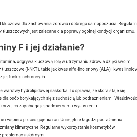
st kluczowa dla zachowania zdrowia i dobrego samopoczucia.
Regularn
 tłuszczowych jest zalecane dla poprawy ogólnej kondycji organizmu.
ny F i jej działanie?
a witamina, odgrywa kluczową rolę w utrzymaniu zdrowia dzięki swoim
uszczowe (NNKT), takie jak kwas alfa-linolenowy (ALA) i kwas linolo
z jej funkcji ochronnych.
 warstwy hydrolipidowej naskórka. To sprawia, że skóra staje się
ie dla osób borykających się z suchością lub podrażnieniami. Właściwośc
skórze, co zapobiega jej nadmiernemu wysuszeniu.
 i wspiera proces gojenia ran. Umiejętnie łagodzi podrażnienia
y zmiany klimatyczne. Regularne wykorzystanie kosmetyków
z problemami skórnymi.