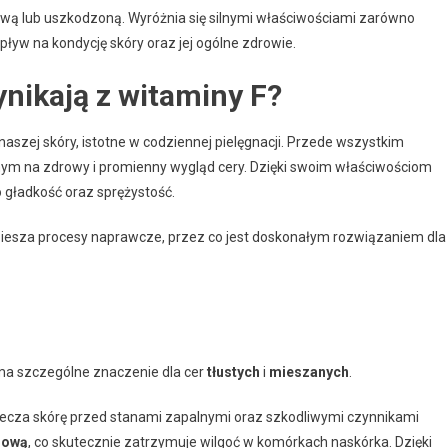
liwą lub uszkodzoną. Wyróżnia się silnymi właściwościami zarówno
ływ na kondycję skóry oraz jej ogólne zdrowie.
ynikają z witaminy F?
a naszej skóry, istotne w codziennej pielęgnacji. Przede wszystkim
ym na zdrowy i promienny wygląd cery. Dzięki swoim właściwościom
o gładkość oraz sprężystość.
piesza procesy naprawcze, przez co jest doskonałym rozwiązaniem dla
ma szczególne znaczenie dla cer
tłustych
i
mieszanych
.
ecza skórę przed stanami zapalnymi oraz szkodliwymi czynnikami
idową
, co skutecznie zatrzymuje wilgoć w komórkach naskórka. Dzięki