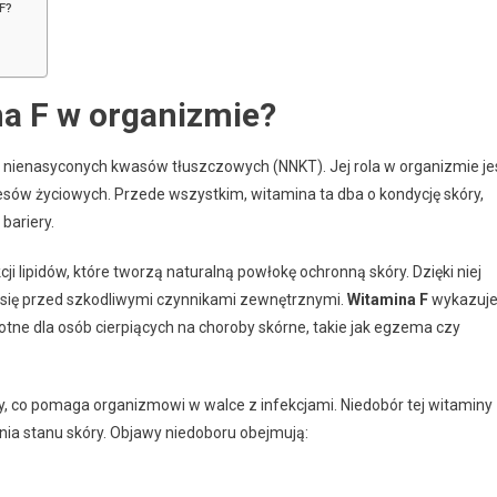
 F?
na F w organizmie?
za nienasyconych kwasów tłuszczowych (NNKT). Jej rola w organizmie je
esów życiowych. Przede wszystkim, witamina ta dba o kondycję skóry,
 bariery.
i lipidów, które tworzą naturalną powłokę ochronną skóry. Dzięki niej
ć się przed szkodliwymi czynnikami zewnętrznymi.
Witamina F
wykazuj
totne dla osób cierpiących na choroby skórne, takie jak egzema czy
co pomaga organizmowi w walce z infekcjami. Niedobór tej witaminy
ia stanu skóry. Objawy niedoboru obejmują: