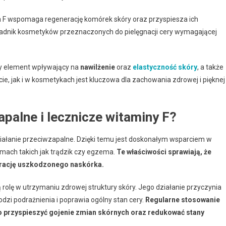
 F wspomaga regenerację komórek skóry oraz przyspiesza ich
ładnik kosmetyków przeznaczonych do pielęgnacji cery wymagającej
ny element wpływający na
nawilżenie
oraz
elastyczność skóry
, a także
ie, jak i w kosmetykach jest kluczowa dla zachowania zdrowej i pięknej
apalne i lecznicze witaminy F?
działanie przeciwzapalne. Dzięki temu jest doskonałym wsparciem w
emach takich jak trądzik czy egzema.
Te właściwości sprawiają, że
erację uszkodzonego naskórka.
 rolę w utrzymaniu zdrowej struktury skóry. Jego działanie przyczynia
godzi podrażnienia i poprawia ogólny stan cery.
Regularne stosowanie
 przyspieszyć gojenie zmian skórnych oraz redukować stany