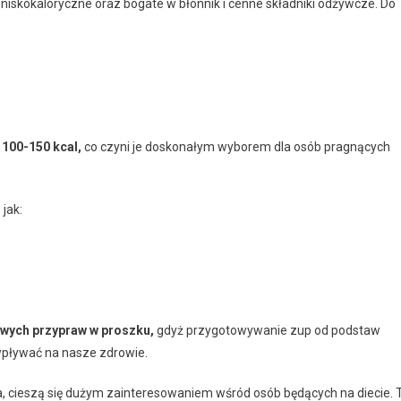
ą niskokaloryczne oraz bogate w błonnik i cenne składniki odżywcze. Do
 100-150 kcal,
co czyni je doskonałym wyborem dla osób pragnących
jak:
owych przypraw w proszku,
gdyż przygotowywanie zup od podstaw
wpływać na nasze zdrowie.
a, cieszą się dużym zainteresowaniem wśród osób będących na diecie. 