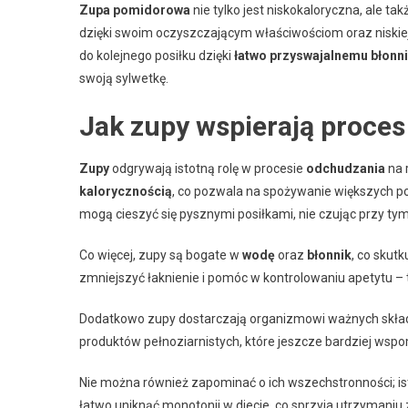
Zupa pomidorowa
nie tylko jest niskokaloryczna, ale ta
dzięki swoim oczyszczającym właściwościom oraz niskiej 
do kolejnego posiłku dzięki
łatwo przyswajalnemu błonn
swoją sylwetkę.
Jak zupy wspierają proce
Zupy
odgrywają istotną rolę w procesie
odchudzania
na 
kalorycznością
, co pozwala na spożywanie większych po
mogą cieszyć się pysznymi posiłkami, nie czując przy t
Co więcej, zupy są bogate w
wodę
oraz
błonnik
, co skut
zmniejszyć łaknienie i pomóc w kontrolowaniu apetytu –
Dodatkowo zupy dostarczają organizmowi ważnych skład
produktów pełnoziarnistych, które jeszcze bardziej wspo
Nie można również zapominać o ich wszechstronności; ist
łatwo uniknąć monotonii w diecie, co sprzyja utrzymani