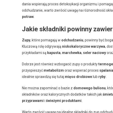
dania wspierają proces detoksykacji organizmu i pomaga
odchudzanie, warto zwrócić uwagę na różnorodność skła
potraw.
Jakie składniki powinny zawie
Zupy
, które pomagają w
odchudzaniu
, powinny być boga
Kluczową rolę odgrywają
niskokaloryczne warzywa
, do
przykładami są
kapusta
,
marchewka
,
seler naciowy
ora
Dobrze jest również wzbogacić zupy o produkty
termoge
przyspieszyć
metabolizm
oraz wspierać proces
spalani
idealnie sprawdzą się tutaj
mięso drobiowe
lub
ryby
.
Nie można zapominać o bazie z
domowego bulionu
, kt
składników oraz kalorycznych dodatków takich jak
śmiet
przyprawami
i
świeżymi produktami
.
Warto zwrócić uwagę na idealne składniki do zup odchud