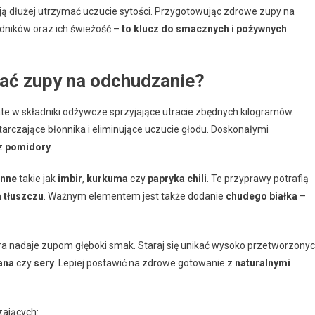
ją dłużej utrzymać uczucie sytości. Przygotowując zdrowe zupy na
dników oraz ich świeżość –
to klucz do smacznych i pożywnych
rać zupy na odchudzanie?
te w składniki odżywcze sprzyjające utracie zbędnych kilogramów.
starczające błonnika i eliminujące uczucie głodu. Doskonałymi
z
pomidory
.
nne
takie jak
imbir
,
kurkuma
czy
papryka chili
. Te przyprawy potrafią
a tłuszczu
. Ważnym elementem jest także dodanie
chudego białka
–
óra nadaje zupom głęboki smak. Staraj się unikać wysoko przetworzony
ana
czy
sery
. Lepiej postawić na zdrowe gotowanie z
naturalnymi
zających: