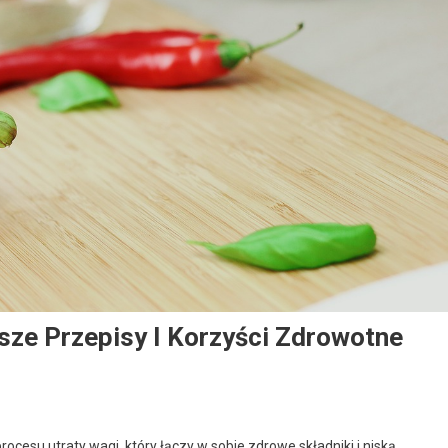
sze Przepisy I Korzyści Zdrowotne
cesu utraty wagi, który łączy w sobie zdrowe składniki i niską