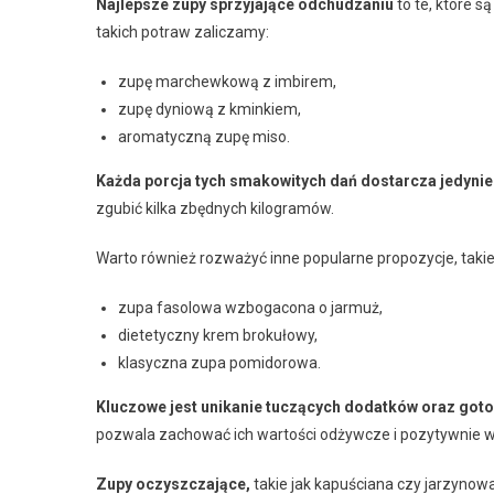
Najlepsze zupy sprzyjające odchudzaniu
to te, które s
takich potraw zaliczamy:
zupę marchewkową z imbirem,
zupę dyniową z kminkiem,
aromatyczną zupę miso.
Każda porcja tych smakowitych dań dostarcza jedynie
zgubić kilka zbędnych kilogramów.
Warto również rozważyć inne popularne propozycje, takie 
zupa fasolowa wzbogacona o jarmuż,
dietetyczny krem brokułowy,
klasyczna zupa pomidorowa.
Kluczowe jest unikanie tuczących dodatków oraz got
pozwala zachować ich wartości odżywcze i pozytywnie 
Zupy oczyszczające,
takie jak kapuściana czy jarzynow