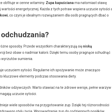
kże obfituje w cenne witaminy.
Zupa kapuściana
ma natomiast sławę
wartości energetycznej. Każda z tych potraw wspiera uczucie sytości 
ikowi
, co czyni je idealnym rozwiązaniem dla osób pragnących dbać o
s odchudzania?
różne sposoby. Przede wszystkim charakteryzują się
niską
rcji bez obaw o nadmiar kalorii. Dzięki temu osoby pragnące schudnąć
ym wyrzutów sumienia.
kuje uczuciem sytości. Regularne ich spożywanie może znacząco
 to kluczowe elementy podczas stosowania diety.
ników odżywczych. Warto stawiać na te zdrowe wersje, pełne warzyw 
magają uczucie sytości.
nieje wiele sposobów na przygotowanie zup. Dzięki tej różnorodności
u zdrowego stylu życia. Wprowadzenie zup do codziennych posiłków