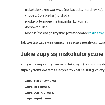
niskokaloryczne warzywa (np. kapusta, marchewka),
chude źródła białka (np. drób),
produkty termogenne (np. imbir, kurkuma),
domowy bulion,
błonnik (można go uzyskać przez dodatek
roślin str
Taki zestaw zapewnia
smaczny i sycący posiłek
sprzyja
Jakie zupy są niskokaloryczne
Zupy o niskiej kaloryczności
i
dużej sytości
stanowią do
zupa dyniowa
dostarcza jedynie
25 kcal
na
100 g
, co cz
zupa marchewkowa
,
zupa jarzynowa
,
zupa pomidorowa
,
zupa kapuściana
.