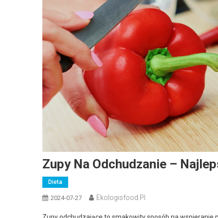
Zupy Na Odchudzanie – Najlep
Dieta
Ekologisfood.pl
2024-07-27
Zupy odchudzające to smakowity sposób na wspieranie pro