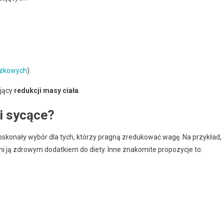
ączkowych
).
jący
redukcji masy ciała
.
 i sycące?
skonały wybór dla tych, którzy pragną zredukować wagę. Na przykład,
yni ją zdrowym dodatkiem do diety. Inne znakomite propozycje to: