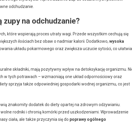
ywne odchudzanie.
ą zupy na odchudzanie?
ch, które wspierają proces utraty wagi. Przede wszystkim cechują się
większych ilościach bez obaw o nadmiar kalorii. Dodatkowo,
wysoka
nowania układu pokarmowego oraz zwiększa uczucie sytości, co ułatwia
ralne składniki, mają pozytywny wpływ na detoksykację organizmu. Ni
h w tych potrawach – wzmacniają one układ odpornościowy oraz
iety sprzyja także odpowiedniej gospodarki wodnej organizmu, co jest
wią znakomity dodatek do diety opartej na zdrowym odżywianiu.
ją wolne rodniki i chronią komórki przed uszkodzeniami. Wprowadzenie
asy ciała, ale także przyczynia się do
poprawy ogólnego