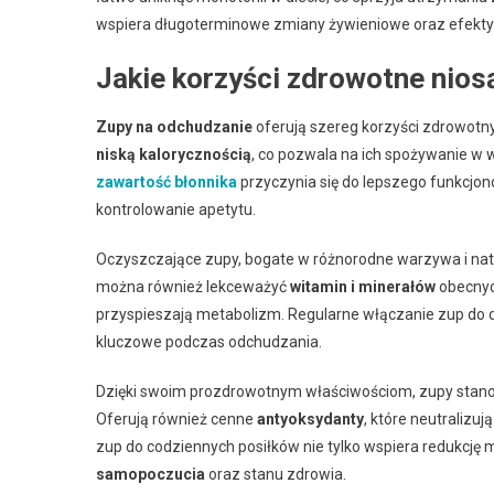
wspiera długoterminowe zmiany żywieniowe oraz efekt
Jakie korzyści zdrowotne nios
Zupy na odchudzanie
oferują szereg korzyści zdrowotny
niską kalorycznością
, co pozwala na ich spożywanie w 
zawartość błonnika
przyczynia się do lepszego funkcjo
kontrolowanie apetytu.
Oczyszczające zupy, bogate w różnorodne warzywa i natu
można również lekceważyć
witamin i minerałów
obecnyc
przyspieszają metabolizm. Regularne włączanie zup do d
kluczowe podczas odchudzania.
Dzięki swoim prozdrowotnym właściwościom, zupy stano
Oferują również cenne
antyoksydanty
, które neutralizu
zup do codziennych posiłków nie tylko wspiera redukcję m
samopoczucia
oraz stanu zdrowia.