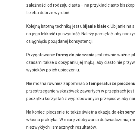
zależności od rodzaju ciasta – na przykład ciasto bisz
trzeba dobrze wyrobić.
Kolejną istotną techniką jest
ubijanie białek
. Ubijanie na
na jego lekkość i puszystość. Należy pamiętać, aby naczyni
osiągnięciu pożądanej konsystencji.
Przygotowanie
formy do pieczenia
jest równie ważne ja
czasami także o obsypaniu jej mąką, aby ciasto nie pr
wypieków po ich upieczeniu.
Nie można również zapominać o
temperaturze pieczeni
przestrzeganie wskazówek zawartych w przepisach jest k
początku korzystać z wypróbowanych przepisów, aby nauc
Na koniec, pieczenie to także świetna okazja do
ekspery
własna praktyka. W miarę zdobywania doświadczenia, mo
niezwykłych i smacznych rezultatów.