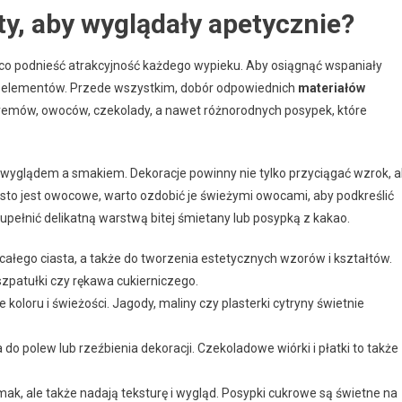
ty, aby wyglądały apetycznie?
co podnieść atrakcyjność każdego wypieku. Aby osiągnąć wspaniały
h elementów. Przede wszystkim, dobór odpowiednich
materiałów
remów, owoców, czekolady, a nawet różnorodnych posypek, które
wyglądem a smakiem. Dekoracje powinny nie tylko przyciągać wzrok, a
iasto jest owocowe, warto ozdobić je świeżymi owocami, aby podkreślić
upełnić delikatną warstwą bitej śmietany lub posypką z kakao.
ałego ciasta, a także do tworzenia estetycznych wzorów i kształtów.
zpatułki czy rękawa cukierniczego.
oloru i świeżości. Jagody, maliny czy plasterki cytryny świetnie
 polew lub rzeźbienia dekoracji. Czekoladowe wiórki i płatki to także
ak, ale także nadają teksturę i wygląd. Posypki cukrowe są świetne na