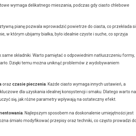
koptowe wymaga delikatnego mieszania, podczas gdy ciasto chlebowe
 sztywną pianę pozwala wprowadzić powietrze do ciasta, co przekłada si
e, w którym ubijamy białka, było idealnie czyste i suche, co sprzyja
k same składniki. Warto pamiętać o odpowiednim natłuszczeniu formy,
zywarło. Dzięki temu można uniknąć problemów z wydobywaniem
a
oraz
czasie pieczenia
. Każde ciasto wymaga innych ustawień, a
luczowe dla uzyskania idealnej konsystencji i smaku. Dlatego warto na
zyć się, jak różne parametry wpływają na ostateczny efekt.
mentowania
. Najlepszym sposobem na doskonalenie umiejętności jest
żna śmiało modyfikować przepisy oraz techniki, co często prowadzi d