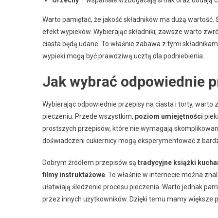
Orzechy
– wspaniale wzbogacają smak oraz dodają c
Warto pamiętać, że jakość składników ma dużą wartość. 
efekt wypieków. Wybierając składniki, zawsze warto zwr
ciasta będą udane. To właśnie zabawa z tymi składnikam
wypieki mogą być prawdziwą ucztą dla podniebienia.
Jak wybrać odpowiednie prz
Wybierając odpowiednie przepisy na ciasta i torty, warto 
pieczeniu. Przede wszystkim,
poziom umiejętności
piek
prostszych przepisów, które nie wymagają skomplikowanyc
doświadczeni cukiernicy mogą eksperymentować z bard
Dobrym źródłem przepisów są
tradycyjne książki kucha
filmy instruktażowe
. To właśnie w internecie można zna
ułatwiają śledzenie procesu pieczenia. Warto jednak pam
przez innych użytkowników. Dzięki temu mamy większe p