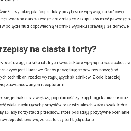
hrupkości.
Świeże i wysokiej jakości produkty pozytywnie wpływają na końcowy
ócić uwagę na daty ważności oraz miejsce zakupu, aby mieć pewność, ż
i w połączeniu z odpowiednią techniką wypieku sprawiają, że domowe
episy na ciasta i torty?
zwrócić uwagę na kilka istotnych kwestii, które wpłyną na nasz sukces w
arniczych jest kluczowy. Osoby początkujące powinny zacząć od
h technik ani rzadko występujących składników. Z kolei bardziej
ziej zaawansowanymi recepturami.
rskie
, jednak coraz większą popularność zyskują
blogi kulinarne
oraz
leźć wiele inspirujących pomysłów oraz wizualnych wskazówek, które
iętać, aby korzystać z przepisów, które posiadają pozytywne ocenianie
rawdopodobieństwo, że ciasto czy tort będą udane.