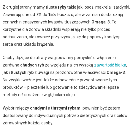
Z drugiej strony mamy
tłuste ryby
takie jak łosoś, makrela i sardynki.
Zawierają one od
7%
do
15%
tłuszczu, ale w zamian dostarczają
cennych nienasyconych kwasów tłuszczowych
Omega-3
. Te
korzystne dla zdrowia składniki wspierają nie tylko proces
odchudzania, ale również przyczyniają się do poprawy kondycji
serca oraz układu krążenia.
Osoby dążące do utraty wagi powinny pomyśleć o włączeniu
zarówno
chudych ryb
ze względu na ich wysoką
zawartość białka
,
jak i
tłustych ryb
z uwagi na prozdrowotne właściwości
Omega-3
.
Niezwykle ważne jest także odpowiednie przygotowanie tych
produktów – pieczenie lub gotowanie to zdecydowanie lepsze
metody niż smażenie w głębokim oleju.
Wybór między
chudymi
a
tłustymi rybami
powinien być zatem
dostosowany do indywidualnych potrzeb dietetycznych oraz celów
zdrowotnych każdej osoby.