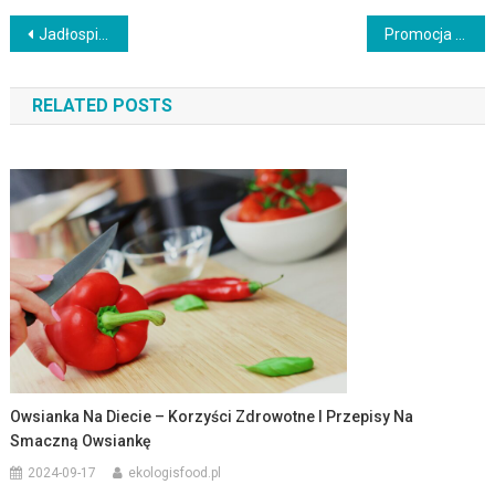
Nawigacja
Jadłospis dla ćwiczących na siłowni – klucz do sukcesu treningowego
Promocja zdrowia w szkole – klucz do zdrowego stylu życia uczniów
wpisu
RELATED POSTS
Owsianka Na Diecie – Korzyści Zdrowotne I Przepisy Na
Smaczną Owsiankę
2024-09-17
ekologisfood.pl