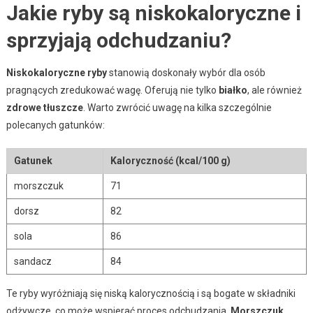
Jakie ryby są niskokaloryczne i
sprzyjają odchudzaniu?
Niskokaloryczne ryby
stanowią doskonały wybór dla osób
pragnących zredukować wagę. Oferują nie tylko
białko
, ale również
zdrowe tłuszcze
. Warto zwrócić uwagę na kilka szczególnie
polecanych gatunków:
Gatunek
Kaloryczność (kcal/100 g)
morszczuk
71
dorsz
82
sola
86
sandacz
84
Te ryby wyróżniają się niską kalorycznością i są bogate w składniki
odżywcze, co może wspierać proces odchudzania.
Morszczuk