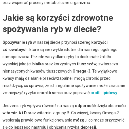
oraz wspierać procesy metaboliczne organizmu.
Jakie są korzyści zdrowotne
spożywania ryb w diecie?
Spożywanie ryb
w naszej diecie przynosi szereg
korzyści
zdrowotnych
, które są niezwykle istotne dla naszego ogólnego
samopoczucia. Przede wszystkim, ryby to doskonałe źródło
wysokiej jakości
białka
oraz korzystnych
tłuszczów
, zwłaszcza
nienasyconych kwasów tłuszczowych
Omega-3
. Te wyjątkowe
kwasy mają działanie przeciwzapalne i mogą chronić przed
miażdżycą, co sprawia, że ich regularne spożywanie może znacznie
zmniejszyć ryzyko
chorób serca
oraz poprawić
profil lipidowy
.
Jedzenie ryb wpływa również na naszą
odporność
dzięki obecności
witamin A i D
oraz witamin z grupy B. Co więcej, kwasy Omega-3
wspierają prawidłowe funkcjonowanie
mózgu
, co może przyczynić
się do lepszego nastroju i obniżenia ryzyka
depresji
.