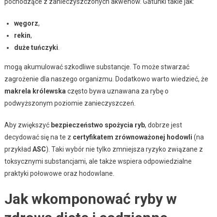
pochodzące z zanieczyszczonych akwenów. Gatunki takie jak:
węgorz
,
rekin
,
duże tuńczyki
.
mogą akumulować szkodliwe substancje. To może stwarzać
zagrożenie dla naszego organizmu. Dodatkowo warto wiedzieć, że
makrela królewska
często bywa uznawana za rybę o
podwyższonym poziomie zanieczyszczeń.
Aby zwiększyć
bezpieczeństwo spożycia ryb
, dobrze jest
decydować się na te z
certyfikatem zrównoważonej hodowli
(na
przykład
ASC
). Taki wybór nie tylko zmniejsza ryzyko związane z
toksycznymi substancjami, ale także wspiera odpowiedzialne
praktyki połowowe oraz hodowlane.
Jak wkomponować ryby w