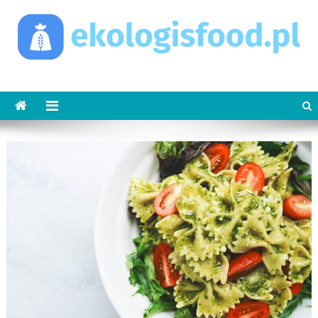
Skip
to
content
ekologisfood.pl
Ekologis