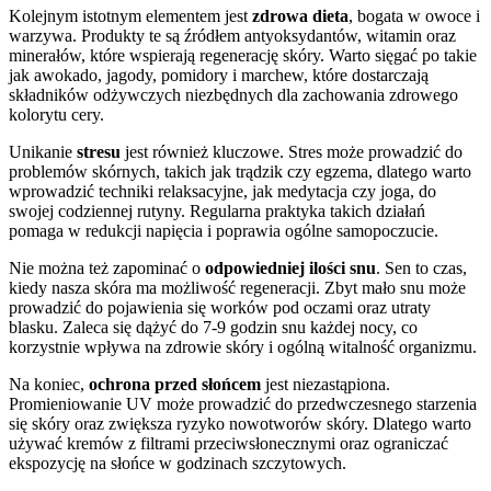
Kolejnym istotnym elementem jest
zdrowa dieta
, bogata w owoce i
warzywa. Produkty te są źródłem antyoksydantów, witamin oraz
minerałów, które wspierają regenerację skóry. Warto sięgać po takie
jak awokado, jagody, pomidory i marchew, które dostarczają
składników odżywczych niezbędnych dla zachowania zdrowego
kolorytu cery.
Unikanie
stresu
jest również kluczowe. Stres może prowadzić do
problemów skórnych, takich jak trądzik czy egzema, dlatego warto
wprowadzić techniki relaksacyjne, jak medytacja czy joga, do
swojej codziennej rutyny. Regularna praktyka takich działań
pomaga w redukcji napięcia i poprawia ogólne samopoczucie.
Nie można też zapominać o
odpowiedniej ilości snu
. Sen to czas,
kiedy nasza skóra ma możliwość regeneracji. Zbyt mało snu może
prowadzić do pojawienia się worków pod oczami oraz utraty
blasku. Zaleca się dążyć do 7-9 godzin snu każdej nocy, co
korzystnie wpływa na zdrowie skóry i ogólną witalność organizmu.
Na koniec,
ochrona przed słońcem
jest niezastąpiona.
Promieniowanie UV może prowadzić do przedwczesnego starzenia
się skóry oraz zwiększa ryzyko nowotworów skóry. Dlatego warto
używać kremów z filtrami przeciwsłonecznymi oraz ograniczać
ekspozycję na słońce w godzinach szczytowych.