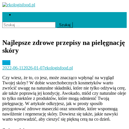
Skip
to
ekologisfood.pl
Ekologis
Współpraca i kontakt
content
Szukaj:
Najlepsze zdrowe przepisy na pielęgnację
skóry
Inne
2022-06-11
2026-01-07
ekologisfood.pl
Czy wiesz, że to, co jesz, może znacząco wpłynąć na wygląd
Twojej skóry? W dobie wszechobecnych kosmetyków warto
zwrócić uwagę na naturalne składniki, które nie tylko odżywią cerę,
ale także poprawią jej kondycję. Awokado, miód czy naturalne oleje
to tylko niektóre z produktów, które mogą odmienić Twoją
pielęgnację. W artykule odkryjesz, jak w prosty sposób
przygotować zdrowe maseczki oraz smoothie, które wspomogą
nawilżenie i regenerację skóry. Dowiesz się także, jakie nawyki
warto wprowadzić, aby cieszyć się piękną cerą na co dzień.