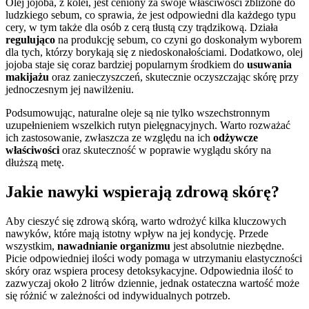
Olej jojoba, z kolei, jest ceniony za swoje właściwości zbliżone do
ludzkiego sebum, co sprawia, że jest odpowiedni dla każdego typu
cery, w tym także dla osób z cerą tłustą czy trądzikową. Działa
regulująco
na produkcję sebum, co czyni go doskonałym wyborem
dla tych, którzy borykają się z niedoskonałościami. Dodatkowo, olej
jojoba staje się coraz bardziej popularnym środkiem do
usuwania
makijażu
oraz zanieczyszczeń, skutecznie oczyszczając skórę przy
jednoczesnym jej nawilżeniu.
Podsumowując, naturalne oleje są nie tylko wszechstronnym
uzupełnieniem wszelkich rutyn pielęgnacyjnych. Warto rozważać
ich zastosowanie, zwłaszcza ze względu na ich
odżywcze
właściwości
oraz skuteczność w poprawie wyglądu skóry na
dłuższą metę.
Jakie nawyki wspierają zdrową skórę?
Aby cieszyć się zdrową skórą, warto wdrożyć kilka kluczowych
nawyków, które mają istotny wpływ na jej kondycję. Przede
wszystkim,
nawadnianie organizmu
jest absolutnie niezbędne.
Picie odpowiedniej ilości wody pomaga w utrzymaniu elastyczności
skóry oraz wspiera procesy detoksykacyjne. Odpowiednia ilość to
zazwyczaj około 2 litrów dziennie, jednak ostateczna wartość może
się różnić w zależności od indywidualnych potrzeb.