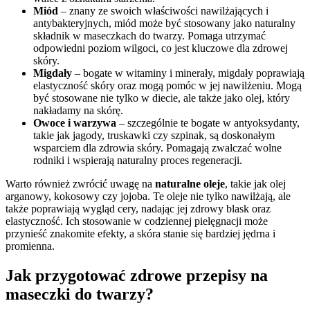
Miód
– znany ze swoich właściwości nawilżających i
antybakteryjnych, miód może być stosowany jako naturalny
składnik w maseczkach do twarzy. Pomaga utrzymać
odpowiedni poziom wilgoci, co jest kluczowe dla zdrowej
skóry.
Migdały
– bogate w witaminy i minerały, migdały poprawiają
elastyczność skóry oraz mogą pomóc w jej nawilżeniu. Mogą
być stosowane nie tylko w diecie, ale także jako olej, który
nakładamy na skórę.
Owoce i warzywa
– szczególnie te bogate w antyoksydanty,
takie jak jagody, truskawki czy szpinak, są doskonałym
wsparciem dla zdrowia skóry. Pomagają zwalczać wolne
rodniki i wspierają naturalny proces regeneracji.
Warto również zwrócić uwagę na
naturalne oleje
, takie jak olej
arganowy, kokosowy czy jojoba. Te oleje nie tylko nawilżają, ale
także poprawiają wygląd cery, nadając jej zdrowy blask oraz
elastyczność. Ich stosowanie w codziennej pielęgnacji może
przynieść znakomite efekty, a skóra stanie się bardziej jędrna i
promienna.
Jak przygotować zdrowe przepisy na
maseczki do twarzy?