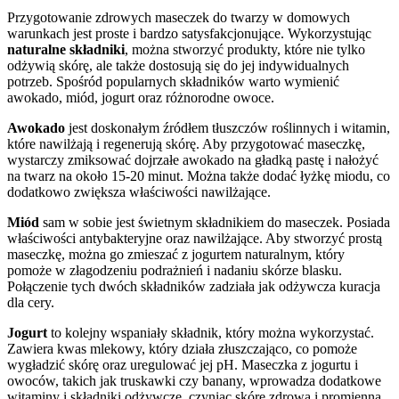
Przygotowanie zdrowych maseczek do twarzy w domowych
warunkach jest proste i bardzo satysfakcjonujące. Wykorzystując
naturalne składniki
, można stworzyć produkty, które nie tylko
odżywią skórę, ale także dostosują się do jej indywidualnych
potrzeb. Spośród popularnych składników warto wymienić
awokado, miód, jogurt oraz różnorodne owoce.
Awokado
jest doskonałym źródłem tłuszczów roślinnych i witamin,
które nawilżają i regenerują skórę. Aby przygotować maseczkę,
wystarczy zmiksować dojrzałe awokado na gładką pastę i nałożyć
na twarz na około 15-20 minut. Można także dodać łyżkę miodu, co
dodatkowo zwiększa właściwości nawilżające.
Miód
sam w sobie jest świetnym składnikiem do maseczek. Posiada
właściwości antybakteryjne oraz nawilżające. Aby stworzyć prostą
maseczkę, można go zmieszać z jogurtem naturalnym, który
pomoże w złagodzeniu podrażnień i nadaniu skórze blasku.
Połączenie tych dwóch składników zadziała jak odżywcza kuracja
dla cery.
Jogurt
to kolejny wspaniały składnik, który można wykorzystać.
Zawiera kwas mlekowy, który działa złuszczająco, co pomoże
wygładzić skórę oraz uregulować jej pH. Maseczka z jogurtu i
owoców, takich jak truskawki czy banany, wprowadza dodatkowe
witaminy i składniki odżywcze, czyniąc skórę zdrową i promienną.