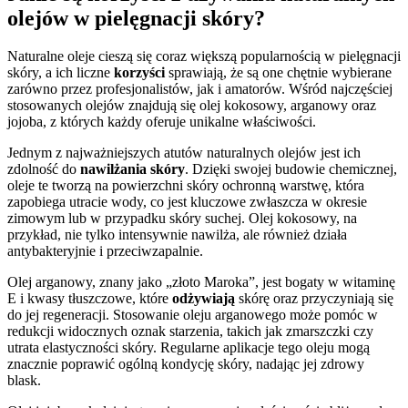
olejów w pielęgnacji skóry?
Naturalne oleje cieszą się coraz większą popularnością w pielęgnacji
skóry, a ich liczne
korzyści
sprawiają, że są one chętnie wybierane
zarówno przez profesjonalistów, jak i amatorów. Wśród najczęściej
stosowanych olejów znajdują się olej kokosowy, arganowy oraz
jojoba, z których każdy oferuje unikalne właściwości.
Jednym z najważniejszych atutów naturalnych olejów jest ich
zdolność do
nawilżania skóry
. Dzięki swojej budowie chemicznej,
oleje te tworzą na powierzchni skóry ochronną warstwę, która
zapobiega utracie wody, co jest kluczowe zwłaszcza w okresie
zimowym lub w przypadku skóry suchej. Olej kokosowy, na
przykład, nie tylko intensywnie nawilża, ale również działa
antybakteryjnie i przeciwzapalnie.
Olej arganowy, znany jako „złoto Maroka”, jest bogaty w witaminę
E i kwasy tłuszczowe, które
odżywiają
skórę oraz przyczyniają się
do jej regeneracji. Stosowanie oleju arganowego może pomóc w
redukcji widocznych oznak starzenia, takich jak zmarszczki czy
utrata elastyczności skóry. Regularne aplikacje tego oleju mogą
znacznie poprawić ogólną kondycję skóry, nadając jej zdrowy
blask.