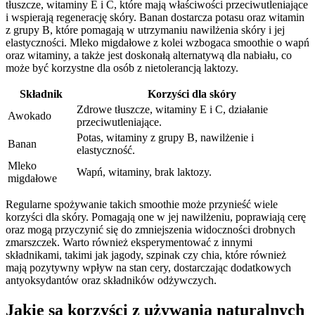
tłuszcze, witaminy E i C, które mają właściwości przeciwutleniające
i wspierają regenerację skóry. Banan dostarcza potasu oraz witamin
z grupy B, które pomagają w utrzymaniu nawilżenia skóry i jej
elastyczności. Mleko migdałowe z kolei wzbogaca smoothie o wapń
oraz witaminy, a także jest doskonałą alternatywą dla nabiału, co
może być korzystne dla osób z nietolerancją laktozy.
Składnik
Korzyści dla skóry
Zdrowe tłuszcze, witaminy E i C, działanie
Awokado
przeciwutleniające.
Potas, witaminy z grupy B, nawilżenie i
Banan
elastyczność.
Mleko
Wapń, witaminy, brak laktozy.
migdałowe
Regularne spożywanie takich smoothie może przynieść wiele
korzyści dla skóry. Pomagają one w jej nawilżeniu, poprawiają cerę
oraz mogą przyczynić się do zmniejszenia widoczności drobnych
zmarszczek. Warto również eksperymentować z innymi
składnikami, takimi jak jagody, szpinak czy chia, które również
mają pozytywny wpływ na stan cery, dostarczając dodatkowych
antyoksydantów oraz składników odżywczych.
Jakie są korzyści z używania naturalnych