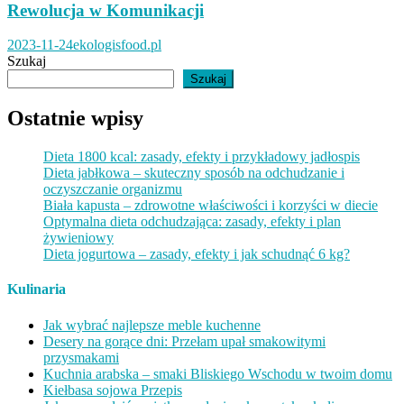
Rewolucja w Komunikacji
2023-11-24
ekologisfood.pl
Szukaj
Szukaj
Ostatnie wpisy
Dieta 1800 kcal: zasady, efekty i przykładowy jadłospis
Dieta jabłkowa – skuteczny sposób na odchudzanie i
oczyszczanie organizmu
Biała kapusta – zdrowotne właściwości i korzyści w diecie
Optymalna dieta odchudzająca: zasady, efekty i plan
żywieniowy
Dieta jogurtowa – zasady, efekty i jak schudnąć 6 kg?
Kulinaria
Jak wybrać najlepsze meble kuchenne
Desery na gorące dni: Przełam upał smakowitymi
przysmakami
Kuchnia arabska – smaki Bliskiego Wschodu w twoim domu
Kiełbasa sojowa Przepis