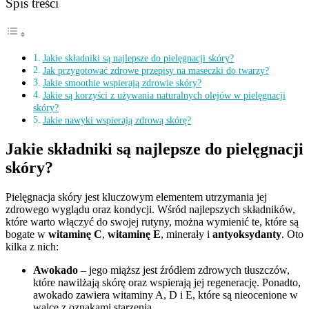
Spis treści
Jakie składniki są najlepsze do pielęgnacji skóry?
Jak przygotować zdrowe przepisy na maseczki do twarzy?
Jakie smoothie wspierają zdrowie skóry?
Jakie są korzyści z używania naturalnych olejów w pielęgnacji
skóry?
Jakie nawyki wspierają zdrową skórę?
Jakie składniki są najlepsze do pielęgnacji
skóry?
Pielęgnacja skóry jest kluczowym elementem utrzymania jej
zdrowego wyglądu oraz kondycji. Wśród najlepszych składników,
które warto włączyć do swojej rutyny, można wymienić te, które są
bogate w
witaminę C
,
witaminę E
, minerały i
antyoksydanty
. Oto
kilka z nich:
Awokado
– jego miąższ jest źródłem zdrowych tłuszczów,
które nawilżają skórę oraz wspierają jej regenerację. Ponadto,
awokado zawiera witaminy A, D i E, które są nieocenione w
walce z oznakami starzenia.