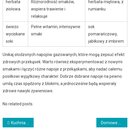
herbata
Różnorodność smaków,
herbata miętowa, z
ziołowa
wspiera trawienie i
rumianku
relaksuje
świeżo
Pełne witamin, intensywne
sok
wyciskane
smaki
pomarańczowy,
soki
jabłkowy z imbirem
Unikaj słodzonych napojów gazowanych, które mogą zepsuć efekt
zdrowych przekąsek. Warto również eksperymentować z nowymi
smakami i łączyć różne napoje z przekąskami, aby nadać całemu
posiłkowi wyjątkowy charakter. Dobrze dobrane napoje na pewno
umilą czas spędzony z bliskimi, a jednocześnie będą wspierały
zdrowe nawyki żywieniowe.
No related posts.
Nawigacja
Kuchnia północnoamerykańska: BBQ, hamburgery i inne smaki USA
Domowe napoje na lato – pomysły na orzeźwiające i zdrowe koktajle