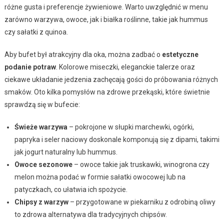
różne gusta i preferencje żywieniowe. Warto uwzględnić w menu
zarówno warzywa, owoce, jak i białka roślinne, takie jak hummus
czy sałatki z quinoa.
Aby bufet był atrakcyjny dla oka, można zadbać o
estetyczne
podanie potraw
. Kolorowe miseczki, eleganckie talerze oraz
ciekawe układanie jedzenia zachęcają gości do próbowania różnych
smaków. Oto kilka pomysłów na zdrowe przekąski, które świetnie
sprawdzą się w bufecie:
Świeże warzywa
– pokrojone w słupki marchewki, ogórki,
papryka i seler naciowy doskonale komponują się z dipami, takimi
jak jogurt naturalny lub hummus.
Owoce sezonowe
– owoce takie jak truskawki, winogrona czy
melon można podać w formie sałatki owocowej lub na
patyczkach, co ułatwia ich spożycie.
Chipsy z warzyw
– przygotowane w piekarniku z odrobiną oliwy
to zdrowa alternatywa dla tradycyjnych chipsów.