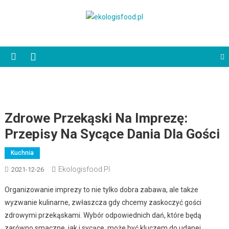
Skip
to
ekologisfood.pl
Ekologis
content
Zdrowe Przekąski Na Imprezę:
Przepisy Na Sycące Dania Dla Gości
Kuchnia
Ekologisfood.pl
2021-12-26
Organizowanie imprezy to nie tylko dobra zabawa, ale także
wyzwanie kulinarne, zwłaszcza gdy chcemy zaskoczyć gości
zdrowymi przekąskami. Wybór odpowiednich dań, które będą
zarówno smaczne, jak i sycące, może być kluczem do udanej