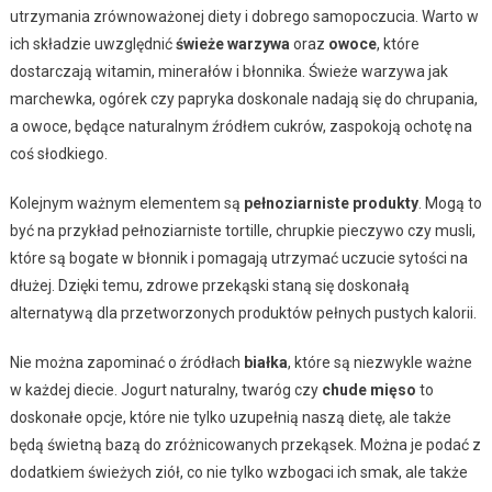
utrzymania zrównoważonej diety i dobrego samopoczucia. Warto w
ich składzie uwzględnić
świeże warzywa
oraz
owoce
, które
dostarczają witamin, minerałów i błonnika. Świeże warzywa jak
marchewka, ogórek czy papryka doskonale nadają się do chrupania,
a owoce, będące naturalnym źródłem cukrów, zaspokoją ochotę na
coś słodkiego.
Kolejnym ważnym elementem są
pełnoziarniste produkty
. Mogą to
być na przykład pełnoziarniste tortille, chrupkie pieczywo czy musli,
które są bogate w błonnik i pomagają utrzymać uczucie sytości na
dłużej. Dzięki temu, zdrowe przekąski staną się doskonałą
alternatywą dla przetworzonych produktów pełnych pustych kalorii.
Nie można zapominać o źródłach
białka
, które są niezwykle ważne
w każdej diecie. Jogurt naturalny, twaróg czy
chude mięso
to
doskonałe opcje, które nie tylko uzupełnią naszą dietę, ale także
będą świetną bazą do zróżnicowanych przekąsek. Można je podać z
dodatkiem świeżych ziół, co nie tylko wzbogaci ich smak, ale także