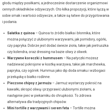
głodu między posiłkami, a jednocześnie dostarczenie organizmowi
cennych składników odżywczych. Oto kilka propozycji, które łączą w
sobie smak i wartości odżywcze, a także są łatwe do przygotowania
i podania.
Sałatka z quinoa
– Quinoa to źródło białka i błonnika, które
można połączyć z ulubionymi warzywami, jak pomidory, ogórki,
czy papryka. Dobrze jest dodać świeże zioła, takie jak pietruszka
czy kolendra, oraz dressing na bazie oliwy z oliwek.
Warzywne koreczki z hummusem
– Na patyczki możesz
nadziewać pokrojone w kostkę warzywa, takie jak marchewka,
papryka, czy ogórek. Hummus jako dip doda smaku i wzbogaci
przekąskę o białko roślinne.
Pieczone chipsy z jarmużu
– Jarmuż wystarczy pokroić na
kawałki, skropić oliwą i przyprawić ulubionymi ziołami, a
następnie piec w piekarniku do chrupkości. To zdrowa
alternatywa dla tradycyjnych chipsów.
Mini tortille z warzywami i serem feta
– Tortille można