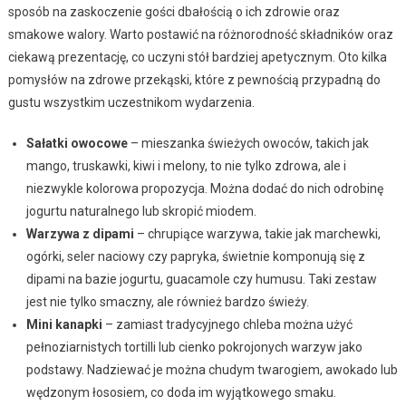
sposób na zaskoczenie gości dbałością o ich zdrowie oraz
smakowe walory. Warto postawić na różnorodność składników oraz
ciekawą prezentację, co uczyni stół bardziej apetycznym. Oto kilka
pomysłów na zdrowe przekąski, które z pewnością przypadną do
gustu wszystkim uczestnikom wydarzenia.
Sałatki owocowe
– mieszanka świeżych owoców, takich jak
mango, truskawki, kiwi i melony, to nie tylko zdrowa, ale i
niezwykle kolorowa propozycja. Można dodać do nich odrobinę
jogurtu naturalnego lub skropić miodem.
Warzywa z dipami
– chrupiące warzywa, takie jak marchewki,
ogórki, seler naciowy czy papryka, świetnie komponują się z
dipami na bazie jogurtu, guacamole czy humusu. Taki zestaw
jest nie tylko smaczny, ale również bardzo świeży.
Mini kanapki
– zamiast tradycyjnego chleba można użyć
pełnoziarnistych tortilli lub cienko pokrojonych warzyw jako
podstawy. Nadziewać je można chudym twarogiem, awokado lub
wędzonym łososiem, co doda im wyjątkowego smaku.