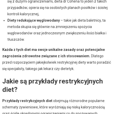
się z dużymi ograniczeniami, dieta dr Cohena to jeden z takich
przypadków; opiera się na osobistych planach posiłków i ścisłej
kontroli kalorycznej,
Diety redukujące węglowodany
– takie jak dieta baletnicy, ta
metoda skupia się głównie na zmniejszeniu spożycia
węglowodanów oraz jednoczesnym zwiększeniu ilości białka i
tłuszczów.
Każda z tych diet ma swoje unikalne zasady oraz potencjalne
zagrożenia zdrowotne związane z ich stosowaniem.
Dlatego
przed rozpoczęciem jakiejkolwiek restrykcyjnej diety warto poradzić
się specjalisty, takiego jak lekarz czy dietetyk.
Jakie są przykłady restrykcyjnych
diet?
Przykłady restrykcyjnych diet
obejmują różnorodne popularne
schematy żywieniowe, które wyróżniają się niską kalorycznością
oraz ściśle określonymi ograniczeniami co do spożywanych