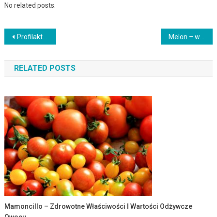
No related posts.
Nawigacja
Profilaktyka zdrowotna: jak dbać o zdrowie i zapobiegać chorobom?
Melon – właściwości, wartości odżywcze i zdrowotne korzyści
wpisu
RELATED POSTS
Mamoncillo – Zdrowotne Właściwości I Wartości Odżywcze
Owocu