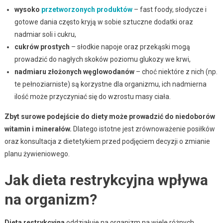
wysoko
przetworzonych produktów
– fast foody, słodycze i
gotowe dania często kryją w sobie sztuczne dodatki oraz
nadmiar soli i cukru,
cukrów prostych
– słodkie napoje oraz przekąski mogą
prowadzić do nagłych skoków poziomu glukozy we krwi,
nadmiaru złożonych węglowodanów
– choć niektóre z nich (np.
te pełnoziarniste) są korzystne dla organizmu, ich nadmierna
ilość może przyczyniać się do wzrostu masy ciała.
Zbyt surowe podejście do diety może prowadzić do niedoborów
witamin i minerałów.
Dlatego istotne jest zrównoważenie posiłków
oraz konsultacja z dietetykiem przed podjęciem decyzji o zmianie
planu żywieniowego.
Jak dieta restrykcyjna wpływa
na organizm?
Dieta restrykcyjna
oddziałuje na organizm na wiele różnych