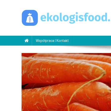
Skip
to
content
ekologisfood.pl
Ekologis
Współpraca I Kontakt