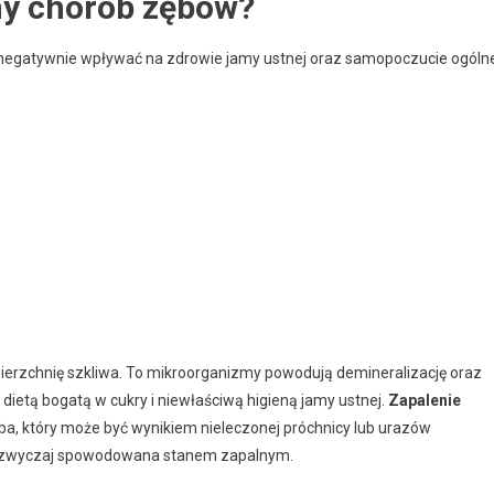
yny chorób zębów?
 negatywnie wpływać na zdrowie jamy ustnej oraz samopoczucie ogóln
owierzchnię szkliwa. To mikroorganizmy powodują demineralizację oraz
dietą bogatą w cukry i niewłaściwą higieną jamy ustnej.
Zapalenie
ba, który może być wynikiem nieleczonej próchnicy lub urazów
zazwyczaj spowodowana stanem zapalnym.