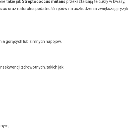
rie takie jak
Streptococcus mutans
przekształcają te cukry w kwasy,
czas oraz naturalna podatność zębów na uszkodzenia zwiększają ryzy
nia gorących lub zimnych napojów,
sekwencji zdrowotnych, takich jak:
znym,