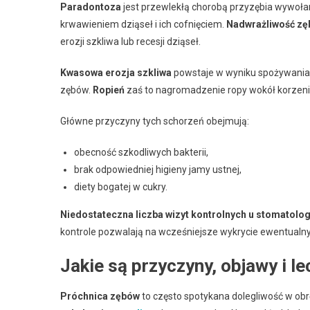
Paradontoza
jest przewlekłą chorobą przyzębia wywołaną
krwawieniem dziąseł i ich cofnięciem.
Nadwrażliwość z
erozji szkliwa lub recesji dziąseł.
Kwasowa erozja szkliwa
powstaje w wyniku spożywania 
zębów.
Ropień
zaś to nagromadzenie ropy wokół korzenia 
Główne przyczyny tych schorzeń obejmują:
obecność szkodliwych bakterii,
brak odpowiedniej higieny jamy ustnej,
diety bogatej w cukry.
Niedostateczna liczba wizyt kontrolnych u stomatolo
kontrole pozwalają na wcześniejsze wykrycie ewentualn
Jakie są przyczyny, objawy i l
Próchnica zębów
to często spotykana dolegliwość w obręb